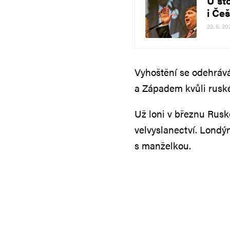
U st
i Češ
22. 5. 20
Vyhoštění se odehráv
a Západem kvůli ruské
Už loni v březnu Rusk
velvyslanectví. Londý
s manželkou.