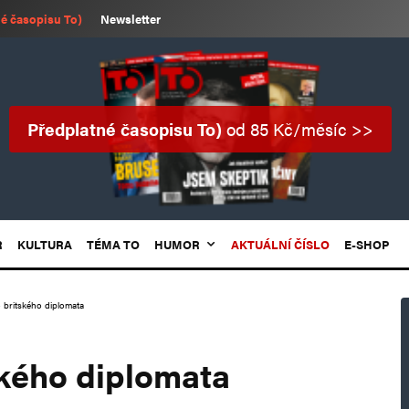
é časopisu To)
Newsletter
Předplatné časopisu To)
od 85 Kč/měsíc >>
R
KULTURA
TÉMA TO
HUMOR
AKTUÁLNÍ ČÍSLO
E-SHOP
 britského diplomata
ského diplomata