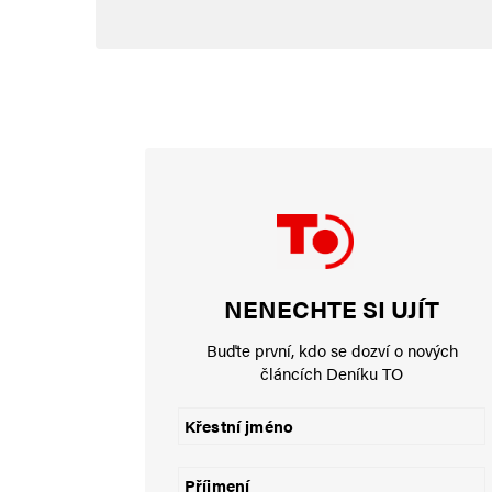
Komentář
*
Jméno
*
NENECHTE SI UJÍT
E-mail
*
Buďte první, kdo se dozví o nových
článcích Deníku TO
Uložit do prohlížeče jméno, e-mail a webovou stránku pro bud