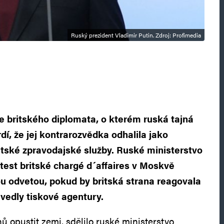
Ruský prezident Vladimir Putin. Zdroj: Profimedia
e britského diplomata, o kterém ruská tajná
dí, že jej kontrarozvědka odhalila jako
itské zpravodajské služby. Ruské ministerstvo
otest britské chargé d´affaires v Moskvě
ou odvetou, pokud by britská strana reagovala
edly tiskové agentury.
ů opustit zemi, sdělilo ruské ministerstvo