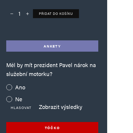
PŘIDAT DO KOŠÍKU
Deník TO – verze bez reklam množství
Alternative:
ANKETY
Měl by mít prezident Pavel nárok na
služební motorku?
Ano
Ne
Zobrazit výsledky
HLASOVAT
TÓČKO