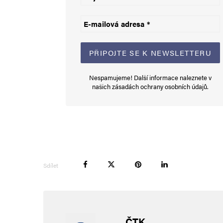
Informujte mě o nových komentářích e-mailem.
Informujte mě o nových příspěvcích e-mailem.
Alternative:
Nespamujeme! Další informace naleznete v
našich
zásadách ochrany osobních údajů
.
Sdílet
ČTK