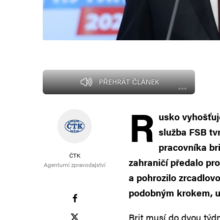
PŘEHRÁT ČLÁNEK
R
usko vyhošťuj
služba FSB tvr
pracovníka br
ČTK
zahraničí předalo pr
Agenturní zpravodajství
a pohrozilo zrcadlov
podobným krokem, uv
Brit musí do dvou týdn