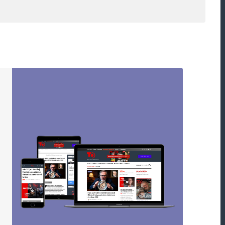
Webová stránka
oucí komentáře.