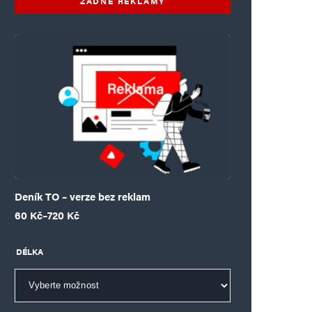
ŽÁDNÉ REKLAMY
Deník TO – verze bez reklam
Rozpětí cen: 60 Kč až 720 Kč
60
Kč
–
720
Kč
DÉLKA