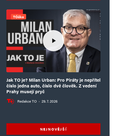
TÓčko
Jak TO je? Milan Urban: Pro Piráty je nepřítel
číslo jedna auto, číslo dvě člověk. Z vedení
Prahy musejí pryč
Redakce TO
·
29. 7. 2026
NEJNOVĚJŠÍ