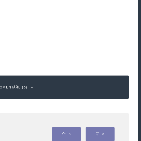
OMENTÁŘE (0)
ou označeny
*
5
0