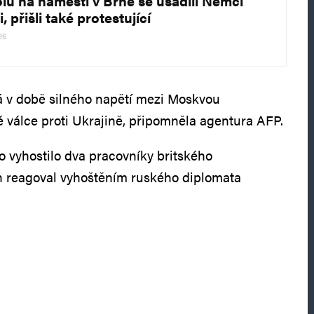
olů na náměstí v Brně se usadili Němci
i, přišli také protestující
26
á v době silného napětí mezi Moskvou
 válce proti Ukrajině, připomněla agentura AFP.
o vyhostilo dva pracovníky britského
n reagoval vyhoštěním ruského diplomata