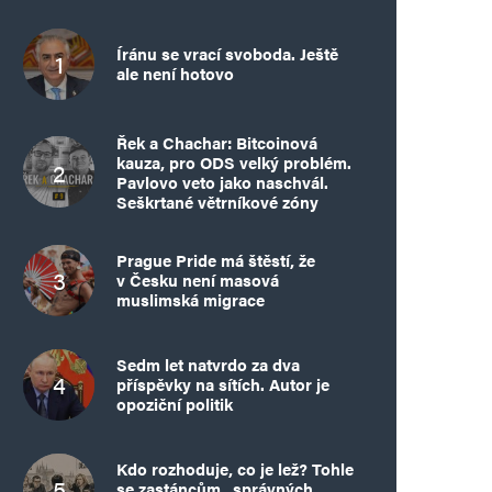
Íránu se vrací svoboda. Ještě
ale není hotovo
Řek a Chachar: Bitcoinová
kauza, pro ODS velký problém.
Pavlovo veto jako naschvál.
Seškrtané větrníkové zóny
Prague Pride má štěstí, že
v Česku není masová
muslimská migrace
Sedm let natvrdo za dva
příspěvky na sítích. Autor je
opoziční politik
Kdo rozhoduje, co je lež? Tohle
se zastáncům „správných