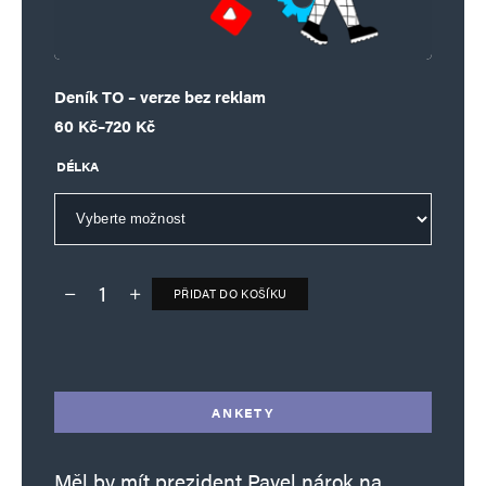
Deník TO – verze bez reklam
Rozpětí cen: 60 Kč až 720 Kč
60
Kč
–
720
Kč
DÉLKA
PŘIDAT DO KOŠÍKU
Deník TO – verze bez reklam množství
Alternative:
ANKETY
Měl by mít prezident Pavel nárok na