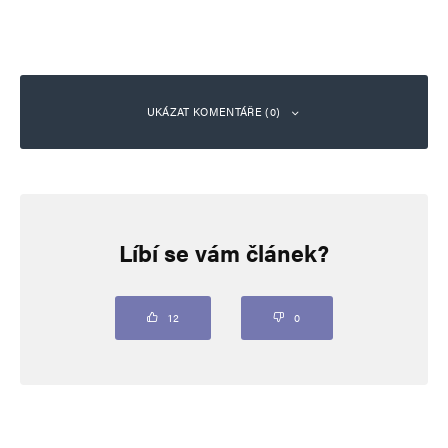
UKÁZAT KOMENTÁŘE (0)
Napsat komentář
Líbí se vám článek?
Vaše e-mailová adresa nebude zveřejněna.
Vyžadované informace jsou
označeny
*
Komentář
*
12
0