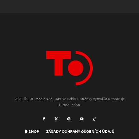
2025 © LRC media s.r.o., 349 52 Cebiv 1.
Stránky vytvořila a spravuje
PProduction
E-SHOP
ZÁSADY OCHRANY OSOBNÍCH ÚDAJŮ