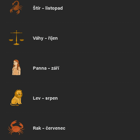
Štír – listopad
Váhy – říjen
Panna – září
Lev – srpen
Rak – červenec