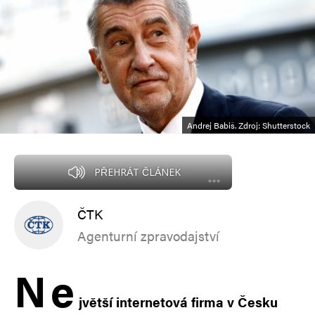
Andrej Babiš. Zdroj: Shutterstock
PŘEHRÁT ČLÁNEK
ČTK
Agenturní zpravodajství
N
e
jvětší internetová firma v Česku