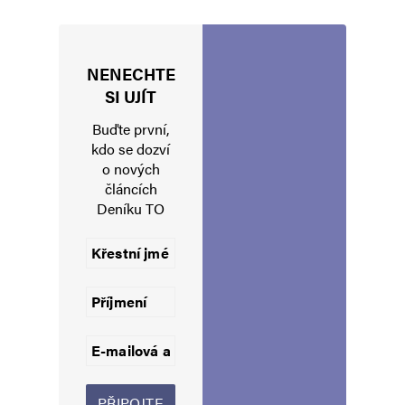
NENECHTE
Jméno
*
SI UJÍT
Buďte první,
kdo se dozví
o nových
E-mail
*
Webová stránka
článcích
Deníku TO
Uložit do prohlížeče jméno, e-mail a webovou stránku pro budoucí
komentáře.
Informujte mě o nových komentářích e-mailem.
Informujte mě o nových příspěvcích e-mailem.
Alternative: