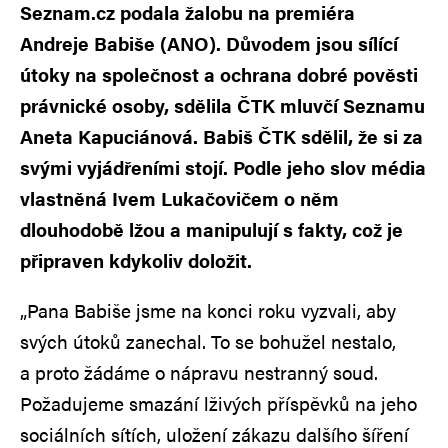
Seznam.cz podala žalobu na premiéra
Andreje Babiše (ANO). Důvodem jsou sílící
útoky na společnost a ochrana dobré pověsti
právnické osoby, sdělila ČTK mluvčí Seznamu
Aneta Kapuciánová. Babiš ČTK sdělil, že si za
svými vyjádřeními stojí. Podle jeho slov média
vlastněná Ivem Lukačovičem o něm
dlouhodobě lžou a manipulují s fakty, což je
připraven kdykoliv doložit.
„Pana Babiše jsme na konci roku vyzvali, aby
svých útoků zanechal. To se bohužel nestalo,
a proto žádáme o nápravu nestranný soud.
Požadujeme smazání lživých příspěvků na jeho
sociálních sítích, uložení zákazu dalšího šíření