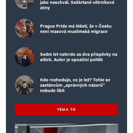
jako naschvál. Seškrtané větrníkové
zóny
Prague Pride má štěstí, že v Česku
není masová muslimská migrace
Sedm let natvrdo za dva příspěvky na
sítích. Autor je opoziční politik
Kdo rozhoduje, co je lež? Tohle se
zastáncům „správných názorů“
nebude líbit
TÉMA TO