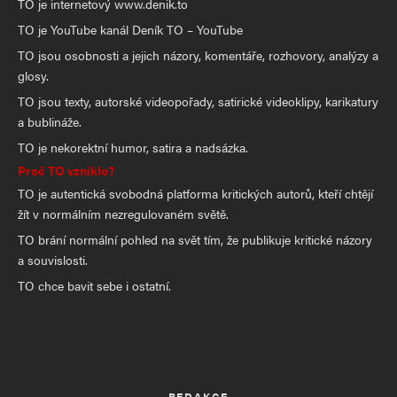
TO je internetový www.denik.to
TO je YouTube kanál Deník TO – YouTube
TO jsou osobnosti a jejich názory, komentáře, rozhovory, analýzy a
glosy.
TO jsou texty, autorské videopořady, satirické videoklipy, karikatury
a bublináže.
TO je nekorektní humor, satira a nadsázka.
Proč TO vzniklo?
TO je autentická svobodná platforma kritických autorů, kteří chtějí
žít v normálním nezregulovaném světě.
TO brání normální pohled na svět tím, že publikuje kritické názory
a souvislosti.
TO chce bavit sebe i ostatní.
REDAKCE