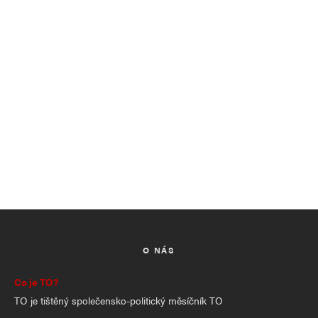
O NÁS
Co je TO?
TO je tištěný společensko-politický měsíčník TO