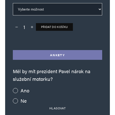
PŘIDAT DO KOŠÍKU
Deník TO – verze bez reklam množství
Alternative:
ANKETY
Měl by mít prezident Pavel nárok na
služební motorku?
Ano
Ne
HLASOVAT