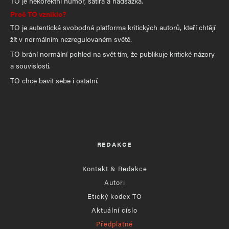
TO je nekorektní humor, satira a nadsázka.
Proč TO vzniklo?
TO je autentická svobodná platforma kritických autorů, kteří chtějí
žít v normálním nezregulovaném světě.
TO brání normální pohled na svět tím, že publikuje kritické názory
a souvislosti.
TO chce bavit sebe i ostatní.
REDAKCE
Kontakt & Redakce
Autoři
Etický kodex TO
Aktuální číslo
Předplatné