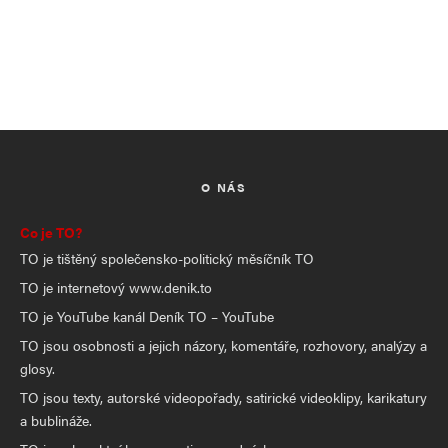
O NÁS
Co je TO?
TO je tištěný společensko-politický měsíčník TO
TO je internetový www.denik.to
TO je YouTube kanál Deník TO – YouTube
TO jsou osobnosti a jejich názory, komentáře, rozhovory, analýzy a
glosy.
TO jsou texty, autorské videopořady, satirické videoklipy, karikatury
a bublináže.