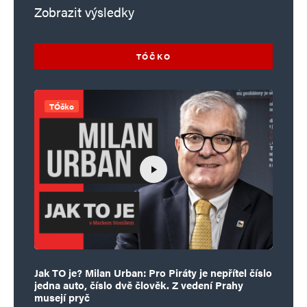
Zobrazit výsledky
TÓČKO
TÓčko
Jak TO je? Milan Urban: Pro Piráty je nepřítel číslo
jedna auto, číslo dvě člověk. Z vedení Prahy
musejí pryč