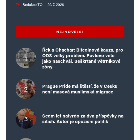
Redakce TO
·
29. 7. 2026
NEJNOVĚJŠÍ
Řek a Chachar: Bitcoinová kauza, pro
ODS velký problém. Pavlovo veto
jako naschvál. Seškrtané větrníkové
zóny
Prague Pride má štěstí, že v Česku
není masová muslimská migrace
Sedm let natvrdo za dva příspěvky na
sítích. Autor je opoziční politik