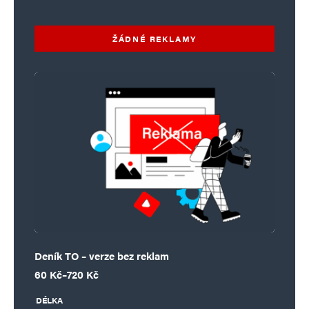
ŽÁDNÉ REKLAMY
Deník TO – verze bez reklam
Rozpětí cen: 60 Kč až 720 Kč
60
Kč
–
720
Kč
DÉLKA