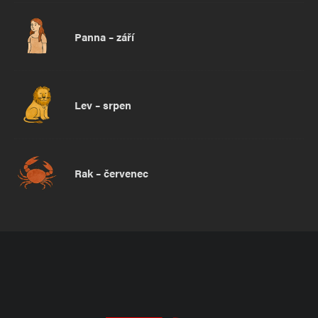
Panna – září
Lev – srpen
Rak – červenec