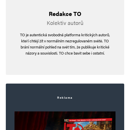
Uložit do prohlížeče jméno, e-mail a webovou stránku pro budoucí
Redakce TO
komentáře.
Kolektiv autorů
Informujte mě o nových komentářích e-mailem.
TO je autentická svobodná platforma kritických autorů,
kteří chtějí žít v normálním nezregulovaném světě. TO
brání normální pohled na svět tím, že publikuje kritické
Informujte mě o nových příspěvcích e-mailem.
názory a souvislosti. TO chce bavit sebe i ostatní.
Alternative:
Reklama