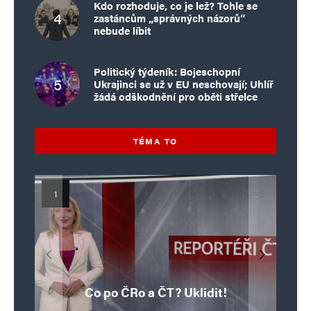
Kdo rozhoduje, co je lež? Tohle se
zastáncům „správných názorů“
nebude líbit
Politický týdeník: Bojeschopní
Ukrajinci se už v EU neschovají; Uhlíř
žádá odškodnění pro oběti střelce
TÉMA TO
Islamistický teror v EU, 6. díl:
Mýty o Václavu Klausovi:
Vymíráme a politici lžou:
Islamistický teror v EU, 5. díl:
Brutální poprava 85letého
Pivo, jazz, hádky, loajalita
porodnost nezachrání
katolického kněze Jacquese
Pim Fortuyn: Muž, který se
Krvavé oslavy pádu Bastily
dotace, byty ani zkrácené
i humor. Jakl boří legendy
Co po ČRo a ČT? Uklidit!
o bývalém prezidentovi
nestihl stát premiérem
Hamela
úvazky
v Nice