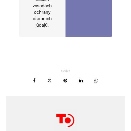
Vaše e-mailová adresa nebude zveřejněna.
Vyžadované informace jsou
zásadách
označeny
*
ochrany
osobních
Komentář
*
údajů
.
Sdílet
Jméno
*
E-mail
*
Webová stránka