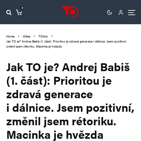
0
Home
Videa
TÓčko
Jak TO je? Andrej Babiš (1. část): Prioritou je zdravá generace i dálnice. Jsem pozitivní,
změnil jsem rétoriku. Macinka je hvězda
Jak TO je? Andrej Babiš
(1. část): Prioritou je
zdravá generace
i dálnice. Jsem pozitivní,
změnil jsem rétoriku.
Macinka je hvězda