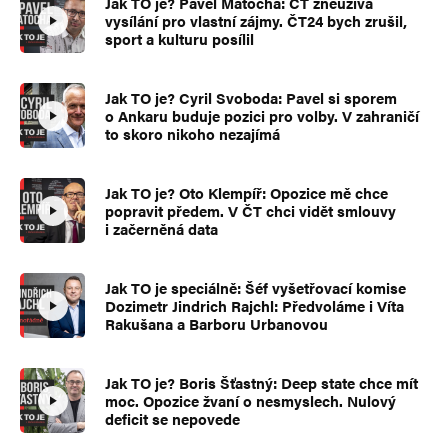
Jak TO je? Pavel Matocha: ČT zneužívá
vysílání pro vlastní zájmy. ČT24 bych zrušil,
sport a kulturu posílil
Jak TO je? Cyril Svoboda: Pavel si sporem
o Ankaru buduje pozici pro volby. V zahraničí
to skoro nikoho nezajímá
Jak TO je? Oto Klempíř: Opozice mě chce
popravit předem. V ČT chci vidět smlouvy
i začerněná data
Jak TO je speciálně: Šéf vyšetřovací komise
Dozimetr Jindrich Rajchl: Předvoláme i Víta
Rakušana a Barboru Urbanovou
Jak TO je? Boris Šťastný: Deep state chce mít
moc. Opozice žvaní o nesmyslech. Nulový
deficit se nepovede