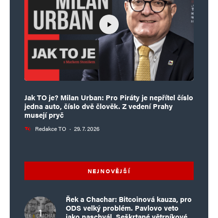
Jak TO je? Milan Urban: Pro Piráty je nepřítel číslo
jedna auto, číslo dvě člověk. Z vedení Prahy
musejí pryč
Redakce TO
·
29. 7. 2026
NEJNOVĚJŠÍ
Řek a Chachar: Bitcoinová kauza, pro
ODS velký problém. Pavlovo veto
jako naschvál. Seškrtané větrníkové