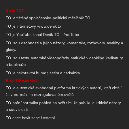
Co je TO?
TO je tištěný společensko-politický měsíčník TO
TO je internetový www.denik.to
TO je YouTube kanál Deník TO – YouTube
TO jsou osobnosti a jejich názory, komentáře, rozhovory, analýzy a
glosy.
TO jsou texty, autorské videopořady, satirické videoklipy, karikatury
a bublináže.
TO je nekorektní humor, satira a nadsázka.
Proč TO vzniklo?
TO je autentická svobodná platforma kritických autorů, kteří chtějí
žít v normálním nezregulovaném světě.
TO brání normální pohled na svět tím, že publikuje kritické názory
a souvislosti.
TO chce bavit sebe i ostatní.