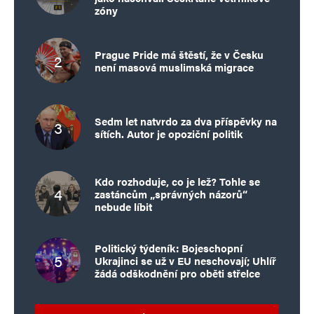
zóny
Prague Pride má štěstí, že v Česku
není masová muslimská migrace
Sedm let natvrdo za dva příspěvky na
sítích. Autor je opoziční politik
Kdo rozhoduje, co je lež? Tohle se
zastáncům „správných názorů“
nebude líbit
Politický týdeník: Bojeschopní
Ukrajinci se už v EU neschovají; Uhlíř
žádá odškodnění pro oběti střelce