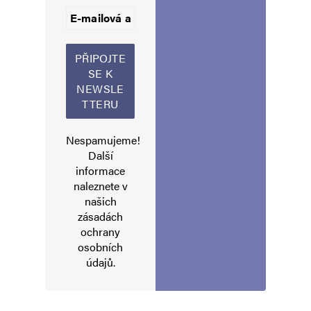
Informujte mě o nových příspěvcích e-mailem.
Alternative:
Nespamujeme!
Další
informace
naleznete v
našich
zásadách
ochrany
osobních
údajů
.