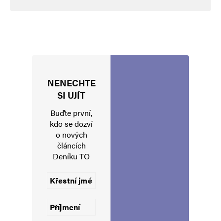
NENECHTE
Jméno
*
SI UJÍT
Buďte první,
kdo se dozví
o nových
E-mail
*
Webová stránka
článcích
Deníku TO
Uložit do prohlížeče jméno, e-mail a webovou stránku pro budoucí
komentáře.
Informujte mě o nových komentářích e-mailem.