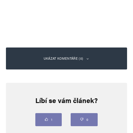
UKÁZAT KOMENTÁŘE (0)
Napsat komentář
Líbí se vám článek?
Vaše e-mailová adresa nebude zveřejněna.
Vyžadované informace jsou
označeny
*
Komentář
*
1
0