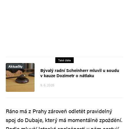
Také čtěte
Aktuality
Bývalý radní Scheinherr mluvil u soudu
v kauze Dozimetr o nátlaku
9. 6. 2026
Ráno má z Prahy zároveň odletět pravidelný
spoj do Dubaje, který má momentálně zpoždění.
Podle mluvčí letecké společnosti v něm cestují