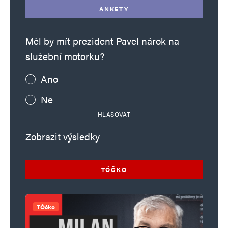
ANKETY
Měl by mít prezident Pavel nárok na
služební motorku?
Ano
Ne
HLASOVAT
Zobrazit výsledky
TÓČKO
TÓčko