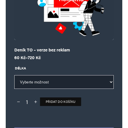
Deník TO – verze bez reklam
Rozpětí cen: 60 Kč až 720 Kč
60
Kč
–
720
Kč
DÉLKA
PŘIDAT DO KOŠÍKU
Deník TO – verze bez reklam množství
Alternative: