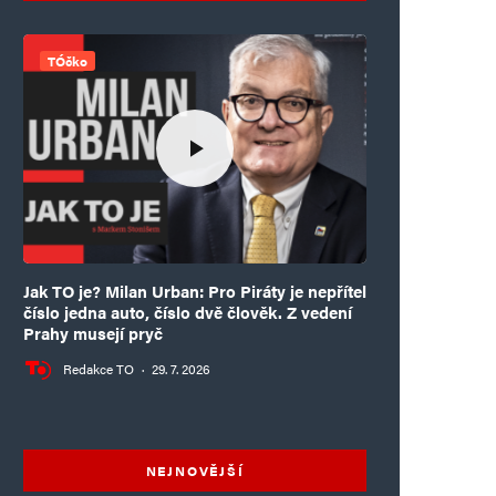
TÓčko
Jak TO je? Milan Urban: Pro Piráty je nepřítel
číslo jedna auto, číslo dvě člověk. Z vedení
Prahy musejí pryč
Redakce TO
·
29. 7. 2026
NEJNOVĚJŠÍ