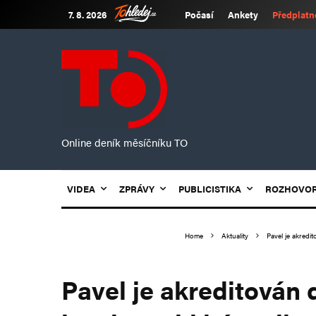
7. 8. 2026
Počasí
Ankety
Předplatn
Online deník měsíčníku TO
VIDEA
ZPRÁVY
PUBLICISTIKA
ROZHOVO
Home
Aktuality
Pavel je akredi
Pavel je akreditován 