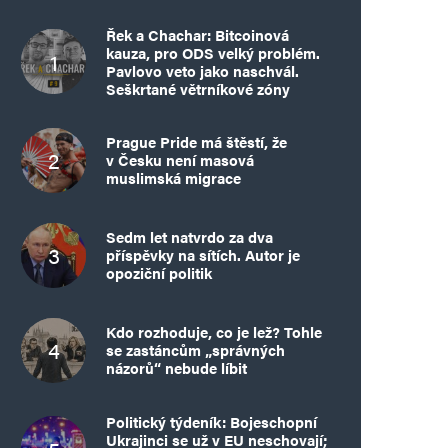
Řek a Chachar: Bitcoinová
kauza, pro ODS velký problém.
Pavlovo veto jako naschvál.
Seškrtané větrníkové zóny
Prague Pride má štěstí, že
v Česku není masová
muslimská migrace
Sedm let natvrdo za dva
příspěvky na sítích. Autor je
opoziční politik
Kdo rozhoduje, co je lež? Tohle
se zastáncům „správných
názorů“ nebude líbit
Politický týdeník: Bojeschopní
Ukrajinci se už v EU neschovají;