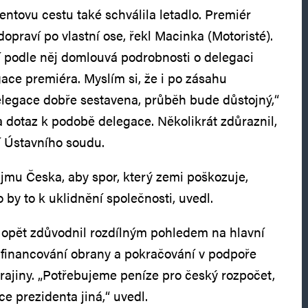
entovu cestu také schválila letadlo. Premiér
opraví po vlastní ose, řekl Macinka (Motoristé).
í podle něj domlouvá podrobnosti o delegaci
gace premiéra. Myslím si, že i po zásahu
legace dobře sestavena, průběh bude důstojný,“
dotaz k podobě delegace. Několikrát zdůraznil,
í Ústavního soudu.
ájmu Česka, aby spor, který zemi poškozuje,
 by to k uklidnění společnosti, uvedl.
 opět zdůvodnil rozdílným pohledem na hlavní
 financování obrany a pokračování v podpoře
jiny. „Potřebujeme peníze pro český rozpočet,
e prezidenta jiná,“ uvedl.