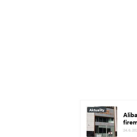
Aktuality
Alib
fire
24. 6. 20