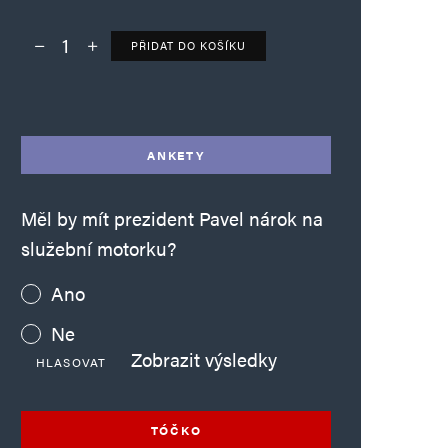
PŘIDAT DO KOŠÍKU
Deník TO – verze bez reklam množství
Alternative:
ANKETY
Měl by mít prezident Pavel nárok na
služební motorku?
Ano
Ne
Zobrazit výsledky
HLASOVAT
TÓČKO