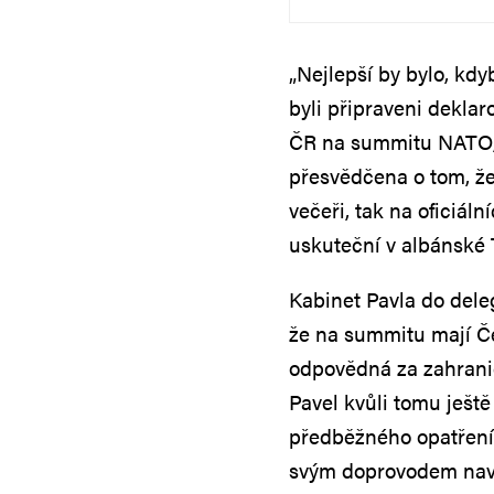
„Nejlepší by bylo, kd
byli připraveni deklar
ČR na summitu NATO,“ 
přesvědčena o tom, že
večeři, tak na oficiál
uskuteční v albánské 
Kabinet Pavla do dele
že na summitu mají Če
odpovědná za zahranič
Pavel kvůli tomu ješt
předběžného opatření 
svým doprovodem navz