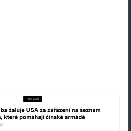
Také čtěte
aba žaluje USA za zařazení na seznam
m, které pomáhají čínské armádě
26