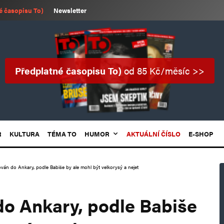
é časopisu To)
Newsletter
Předplatné časopisu To)
od 85 Kč/měsíc >>
R
KULTURA
TÉMA TO
HUMOR
AKTUÁLNÍ ČÍSLO
E-SHOP
tován do Ankary, podle Babiše by ale mohl být velkorysý a nejet
do Ankary, podle Babiše