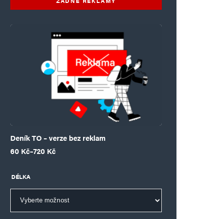
ŽÁDNÉ REKLAMY
Deník TO – verze bez reklam
Rozpětí cen: 60 Kč až 720 Kč
60
Kč
–
720
Kč
DÉLKA