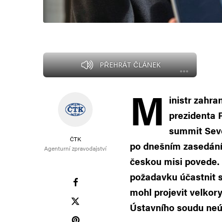
PŘEHRÁT ČLÁNEK
M
inistr zahra
prezidenta 
summit Seve
ČTK
po dnešním zasedání 
Agenturní zpravodajství
českou misi povede. P
požadavku účastnit s
mohl projevit velkor
Ústavního soudu neúča