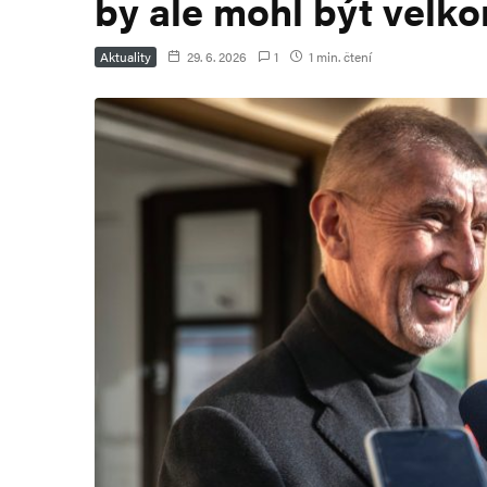
by ale mohl být velko
Aktuality
29. 6. 2026
1
1 min. čtení