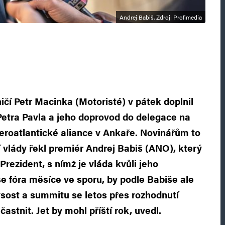
Andrej Babiš. Zdroj: Profimedia
ničí Petr Macinka (Motoristé) v pátek doplnil
Petra Pavla a jeho doprovod do delegace na
roatlantické aliance v Ankaře. Novinářům to
vlády řekl premiér Andrej Babiš (ANO), který
rezident, s nímž je vláda kvůli jeho
e fóra měsíce ve sporu, by podle Babiše ale
ysost a summitu se letos přes rozhodnutí
stnit. Jet by mohl příští rok, uvedl.