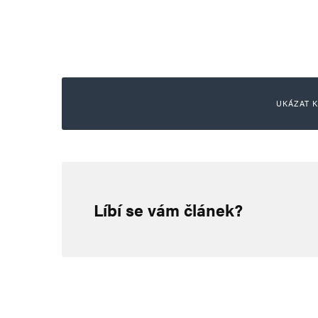
UKÁZAT K
Míša Kulička
30. 6. 2026 (8:27)
Líbí se vám článek?
Pan A.B. se může jít vycpat.
Napsat komentář