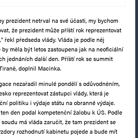
yby prezident netrval na své účasti, my bychom
ovat, že prezident může příští rok reprezentovat
řekl předseda vlády. Vláda je podle něj
 by měla být letos zastoupena jak na neoficiální
ních jednáních další den. Příští rok se summit
Tiraně, doplnil Macinka.
gace nezařadil minulé pondělí s odůvodněním,
sko reprezentovat zástupci vlády, která je
ní politiku i výdaje státu na obranné výdaje.
ě ten den podal kompetenční žalobu k ÚS. Podle
soudu má vláda zaručit, že tam prezident se
dory rozhodnutí kabinetu pojede a bude mít