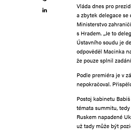
Vláda dnes pro prezid
a zbytek delegace se d
Ministerstvo zahranič
s Hradem. „Je to dele
Ústavního soudu je de
odpověděl Macinka na 
že pouze splnil zadán
Podle premiéra je v z
nepokračoval. Přispělo
Postoj kabinetu Babiš
témata summitu, tedy
Ruskem napadené Ukra
už tady může být pozic