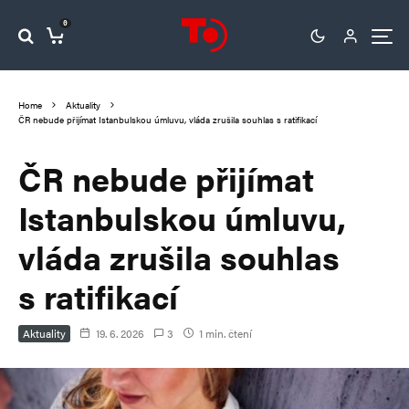
0
Home
Aktuality
ČR nebude přijímat Istanbulskou úmluvu, vláda zrušila souhlas s ratifikací
ČR nebude přijímat
Istanbulskou úmluvu,
vláda zrušila souhlas
s ratifikací
Aktuality
19. 6. 2026
3
1 min. čtení