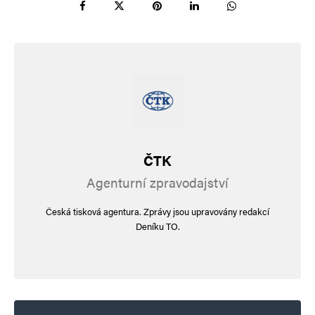
Jméno
*
E-mail
*
Webová stránka
Uložit do prohlížeče jméno, e-mail a webovou stránku pro budoucí
ČTK
komentáře.
Agenturní zpravodajství
Informujte mě o nových komentářích e-mailem.
Česká tisková agentura. Zprávy jsou upravovány redakcí
Deníku TO.
Informujte mě o nových příspěvcích e-mailem.
Alternative: