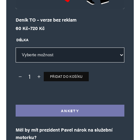
Deník TO – verze bez reklam
Rozpětí cen: 60 Kč až 720 Kč
60
Kč
–
720
Kč
DÉLKA
PŘIDAT DO KOŠÍKU
Deník TO – verze bez reklam množství
Alternative:
ANKETY
Měl by mít prezident Pavel nárok na služební
motorku?