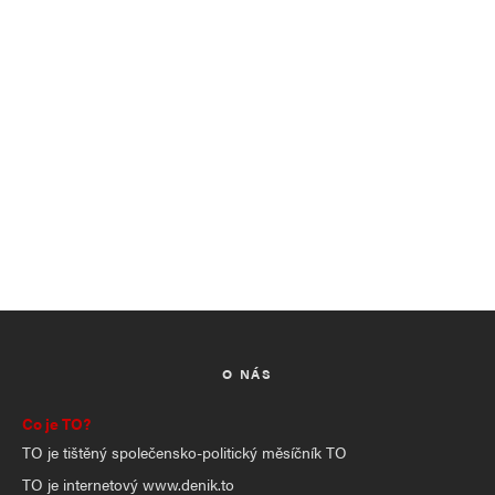
O NÁS
Co je TO?
TO je tištěný společensko-politický měsíčník TO
TO je internetový www.denik.to