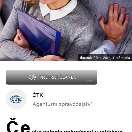
Ilustrační foto. Zdroj: Profimedia
PŘEHRÁT ČLÁNEK
ČTK
Agenturní zpravodajství
Č
e
sko nebude pokračovat v ratifikaci