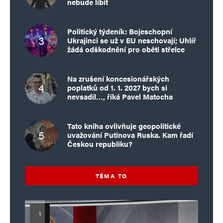
nebude líbit
Politický týdeník: Bojeschopní
Ukrajinci se už v EU neschovají; Uhlíř
žádá odškodnění pro oběti střelce
Na zrušení koncesionářských
poplatků od 1. 1. 2027 bych si
nevsadil…, říká Pavel Matocha
Tato kniha ovlivňuje geopolitické
uvažování Putinova Ruska. Kam řadí
Českou republiku?
TÉMA TO