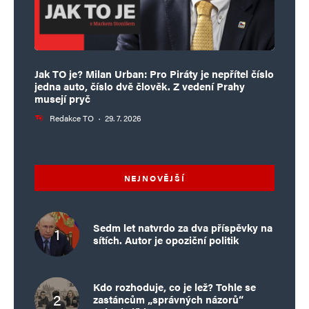
Jak TO je? Milan Urban: Pro Piráty je nepřítel číslo
jedna auto, číslo dvě člověk. Z vedení Prahy
musejí pryč
Redakce TO
·
29. 7. 2026
NEJNOVĚJŠÍ
Sedm let natvrdo za dva příspěvky na
sítích. Autor je opoziční politik
Kdo rozhoduje, co je lež? Tohle se
zastáncům „správných názorů“