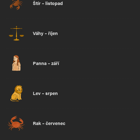
Štír – listopad
Váhy – říjen
Panna – září
Lev – srpen
Rak – červenec