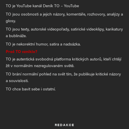
TO je YouTube kanál Deník TO – YouTube
TO jsou osobnosti a jejich názory, komentáře, rozhovory, analýzy a
glosy.
TO jsou texty, autorské videopořady, satirické videoklipy, karikatury
a bublináže.
TO je nekorektní humor, satira a nadsázka.
Proč TO vzniklo?
TO je autentická svobodná platforma kritických autorů, kteří chtějí
žít v normálním nezregulovaném světě.
TO brání normální pohled na svět tím, že publikuje kritické názory
a souvislosti.
TO chce bavit sebe i ostatní.
REDAKCE