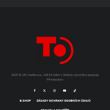
2025 © LRC media s.r.o., 349 52 Cebiv 1.
Stránky vytvořila a spravuje
PProduction
E-SHOP
ZÁSADY OCHRANY OSOBNÍCH ÚDAJŮ
PRAVIDLA SOUTĚŽE