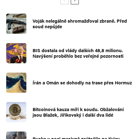
Voják nelegálně shromažďoval zbraně. Před
soud nepůjde
BIS dostala od vlády dalších 48,8 milionu.
Navýšení proběhlo bez veřejné pozornosti
Írán a Omán se dohodly na trase přes Hormuz
Bitcoinová kauza míří k soudu. Obžalováni
jsou Blažek, Jiřikovský i další dva lidé
Rusko v noci masivně zaútočilo na Kyjev.