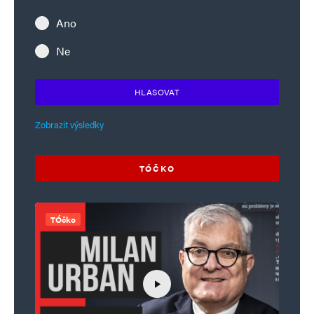
Ano
Ne
HLASOVAT
Zobrazit výsledky
TÓČKO
TÓčko