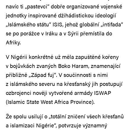
navíc ti „pastevci“ dobře organizované vojenské
jednotky inspirované džihádistickou ideologií
„Islámského státu“ ISIS, jehož globální „intifada“
se po porážce v Iráku a v Sýrii přemístila do
Afriky.
V Nigérii konkrétně už měla zapuštěné kořeny
v bojůvkách zvaných Boko Haram, znamenající
přibližně „Západ fuj“. V součinnosti s nimi
z islámského severu na křesťanský jih postupují
ozbrojenci nověji vytvořené armády ISWAP
(Islamic State West Africa Province).
Že spolu usilují o „totální zničení všech křesťanů
a islamizaci Nigérie“, potvrzuje významný