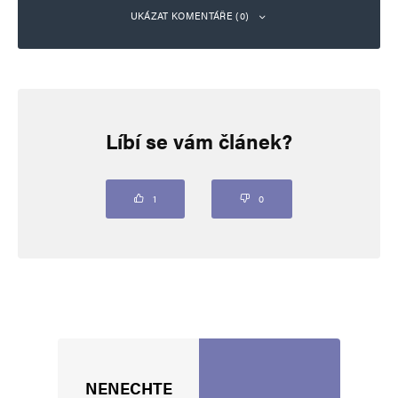
UKÁZAT KOMENTÁŘE (0)
Napsat komentář
Líbí se vám článek?
Vaše e-mailová adresa nebude zveřejněna.
Vyžadované informace jsou
označeny
*
Komentář
*
1
0
NENECHTE