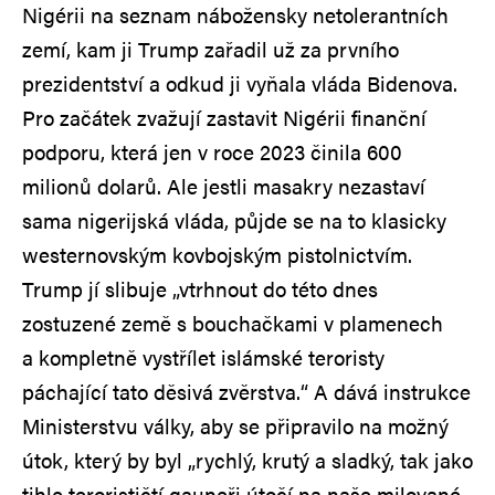
Nigérii na seznam nábožensky netolerantních
zemí, kam ji Trump zařadil už za prvního
prezidentství a odkud ji vyňala vláda Bidenova.
Pro začátek zvažují zastavit Nigérii finanční
podporu, která jen v roce 2023 činila 600
milionů dolarů. Ale jestli masakry nezastaví
sama nigerijská vláda, půjde se na to klasicky
westernovským kovbojským pistolnictvím.
Trump jí slibuje „vtrhnout do této dnes
zostuzené země s bouchačkami v plamenech
a kompletně vystřílet islámské teroristy
páchající tato děsivá zvěrstva.“ A dává instrukce
Ministerstvu války, aby se připravilo na možný
útok, který by byl „rychlý, krutý a sladký, tak jako
tihle terorističtí gauneři útočí na naše milované