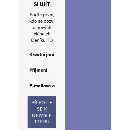
Jméno
*
SI UJÍT
Buďte první,
kdo se dozví
o nových
E-mail
*
Webová stránka
článcích
Deníku TO
Uložit do prohlížeče jméno, e-mail a webovou stránku pro budoucí
komentáře.
Informujte mě o nových komentářích e-mailem.
Informujte mě o nových příspěvcích e-mailem.
Alternative: