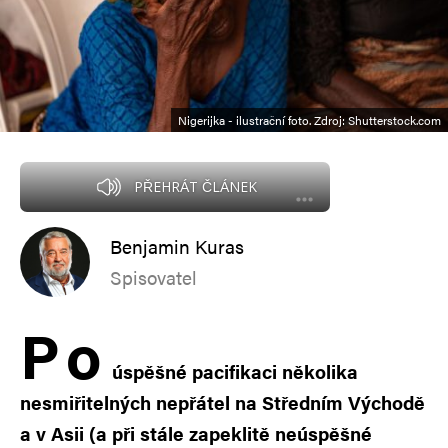
Nigerijka - ilustrační foto. Zdroj: Shutterstock.com
PŘEHRÁT ČLÁNEK
Benjamin Kuras
Spisovatel
P
o
úspěšné pacifikaci několika
nesmiřitelných nepřátel na Středním Východě
a v Asii (a při stále zapeklitě neúspěšné