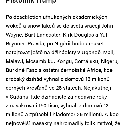
Po desetiletích ufňukaných akademických
wokeů a snowflakeů se do světa vracejí John
Wayne, Burt Lancaster, Kirk Douglas a Yul
Brynner. Pravda, po Nigérii budou muset
narajtovat ještě na džihádisty v Ugandě, Mali,
Malawi, Mosambiku, Kongu, Somálsku, Nigeru,
Burkině Faso a ostatní černošské Africe, kde
arabský džihád vyhnal z domovů 16 milionů
černých křesťanů ve 28 státech. Nejakutněji
v Súdánu, kde džihádisté za nedávné roky
zmasakrovali 150 tisíc, vyhnali z domovů 12
milionů a způsobili hladomor 25 milionů. A kde
nejnovější masakry nahromadily tolik mrtvol, že