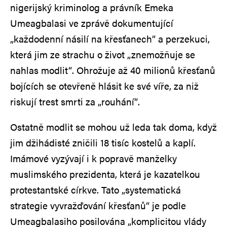
nigerijský kriminolog a právník Emeka
Umeagbalasi ve zprávě dokumentující
„každodenní násilí na křesťanech“ a perzekuci,
která jim ze strachu o život „znemožňuje se
nahlas modlit“. Ohrožuje až 40 milionů křesťanů
bojících se otevřeně hlásit ke své víře, za niž
riskují trest smrti za „rouhání“.
Ostatně modlit se mohou už leda tak doma, když
jim džihádisté zničili 18 tisíc kostelů a kaplí.
Imámové vyzývají i k popravě manželky
muslimského prezidenta, která je kazatelkou
protestantské církve. Tato „systematická
strategie vyvražďování křesťanů“ je podle
Umeagbalasiho posilována „komplicitou vlády