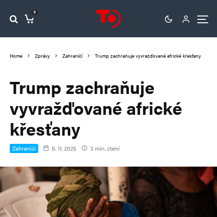
0
Home
Zprávy
Zahraničí
Trump zachraňuje vyvražďované africké křesťany
Trump zachraňuje
vyvražďované africké
křesťany
Zahraničí
6. 11. 2025
3 min. čtení