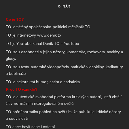
O NÁS
Co je TO?
TO je tištěný společensko-politický měsíčník TO
TO je internetový www.denik.to
TO je YouTube kanál Deník TO – YouTube
TO jsou osobnosti a jejich názory, komentáře, rozhovory, analýzy a
glosy.
TO jsou texty, autorské videopořady, satirické videoklipy, karikatury
a bublináže.
TO je nekorektní humor, satira a nadsázka.
Proč TO vzniklo?
TO je autentická svobodná platforma kritických autorů, kteří chtějí
žít v normálním nezregulovaném světě.
TO brání normální pohled na svět tím, že publikuje kritické názory
a souvislosti.
TO chce bavit sebe i ostatní.