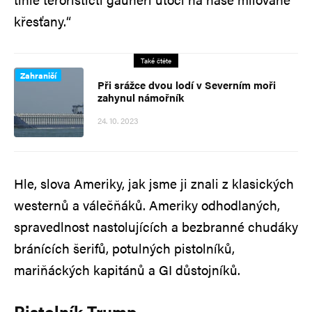
křesťany.“
Také čtěte
Zahraničí
Při srážce dvou lodí v Severním moři
zahynul námořník
24. 10. 2023
Hle, slova Ameriky, jak jsme ji znali z klasických
westernů a válečňáků. Ameriky odhodlaných,
spravedlnost nastolujících a bezbranné chudáky
bránících šerifů, potulných pistolníků,
mariňáckých kapitánů a GI důstojníků.
Pistolník Trump