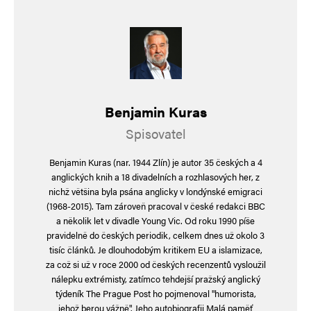
Benjamin Kuras
Spisovatel
Benjamin Kuras (nar. 1944 Zlín) je autor 35 českých a 4
anglických knih a 18 divadelních a rozhlasových her, z
nichž většina byla psána anglicky v londýnské emigraci
(1968-2015). Tam zároveň pracoval v české redakci BBC
a několik let v divadle Young Vic. Od roku 1990 píše
pravidelně do českých periodik, celkem dnes už okolo 3
tisíc článků. Je dlouhodobým kritikem EU a islamizace,
za což si už v roce 2000 od českých recenzentů vysloužil
nálepku extrémisty, zatímco tehdejší pražský anglický
týdeník The Prague Post ho pojmenoval "humorista,
jehož berou vážně". Jeho autobiografii Malá paměť