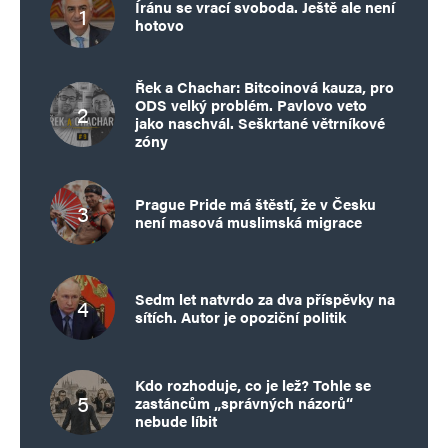
Íránu se vrací svoboda. Ještě ale není
hotovo
Řek a Chachar: Bitcoinová kauza, pro
ODS velký problém. Pavlovo veto
jako naschvál. Seškrtané větrníkové
zóny
Prague Pride má štěstí, že v Česku
není masová muslimská migrace
Sedm let natvrdo za dva příspěvky na
sítích. Autor je opoziční politik
Kdo rozhoduje, co je lež? Tohle se
zastáncům „správných názorů“
nebude líbit