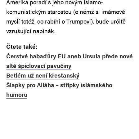
Amerika poradí s jeho novým islamo-
komunistickým starostou (o němž si imámové
myslí totéž, co rabíni o Trumpovi), bude určitě
vzrušující napínák.
Čtěte také:
Čerstvé habaďůry EU aneb Ursula přede nové
sítě špiclovací pavučiny
Betlém už není křesťanský
Šlapky pro Alláha – střípky islámského
humoru