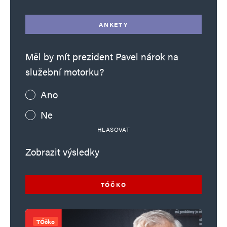
ANKETY
Měl by mít prezident Pavel nárok na
služební motorku?
Ano
Ne
HLASOVAT
Zobrazit výsledky
TÓČKO
TÓčko