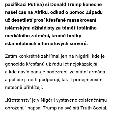
pacifikaci Putina) si Donald Trump konečně
našel čas na Afriku, odkud o pomoc Západu
už desetiletí prosí křesťané masakrovaní
islámskými džihádisty za téměř totálního
mediálního zatmění, kromě hrstky
islamofobních internetových serverů.
Zatím konkrétně zahřímal jen na Nigérii, kde je
genocida křesťanů už řadu let nejokázalejší
a kde navíc panuje podezření, že státní armáda
a policie ji ne-li podporují, tak jí přinejmenším
netečně přihlížejí.
„Křesťanství je v Nigérii vystaveno existenčnímu
ohrožení,“ napsal Trump na své síti Truth Social.