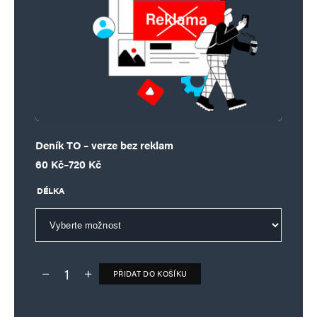
Deník TO – verze bez reklam
Rozpětí cen: 60 Kč až 720 Kč
60
Kč
–
720
Kč
DÉLKA
PŘIDAT DO KOŠÍKU
Deník TO – verze bez reklam množství
Alternative: