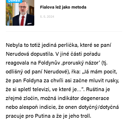
Domácí
Fialova lež jako metoda
5. 5. 2024
Nebyla to totiž jediná perlička, které se paní
Nerudová dopustila. V jiné části pořadu
reagovala na Foldynův ‚proruský názor‘ (tj.
odlišný od paní Nerudové), řka: „Já mám pocit,
že pan Foldyna za chvíli asi začne mluvit rusky,
že si spletl televizi, ve které je…“. Ruština je
zřejmě zločin, možná indikátor degenerace
nebo alespoň indicie, že onen dotyčný/dotyčná
pracuje pro Putina a že je jeho troll.