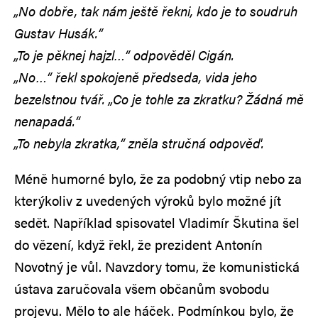
„No dobře, tak nám ještě řekni, kdo je to soudruh
Gustav Husák.“
„To je pěknej hajzl…“ odpověděl Cigán.
„No…“ řekl spokojeně předseda, vida jeho
bezelstnou tvář. „Co je tohle za zkratku? Žádná mě
nenapadá.“
„To nebyla zkratka,“ zněla stručná odpověď.
Méně humorné bylo, že za podobný vtip nebo za
kterýkoliv z uvedených výroků bylo možné jít
sedět. Například spisovatel Vladimír Škutina šel
do vězení, když řekl, že prezident Antonín
Novotný je vůl. Navzdory tomu, že komunistická
ústava zaručovala všem občanům svobodu
projevu. Mělo to ale háček. Podmínkou bylo, že