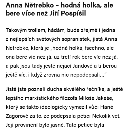
Anna Nětrebko – hodná holka, ale
bere více než Jiří Pospíšil
Takovým trollem, hádám, bude zřejmě i jedna
z nejlepších světových sopranistek, jistá Anna
Nětrebko, která je „hodná holka, fšechno, ale
ona bere víc než já, už třetí rok bere víc než já,
a pak jsou tady ještě nějací Jandové a ti berou
ještě víc, i když zrovna nic nepodepsali…“
Jistě jste poznali ducha skvělého řečníka, a ještě
lepšího marxistického filozofa Miloše Jakeše,
který se takto ideologicky vymezil vůči Haně
Zagorové za to, že podepsala petici Několik vět.
Její provinění bylo jasné. Tato petice byla