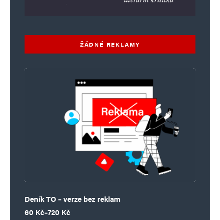
ŽÁDNÉ REKLAMY
Deník TO – verze bez reklam
Rozpětí cen: 60 Kč až 720 Kč
60
Kč
–
720
Kč