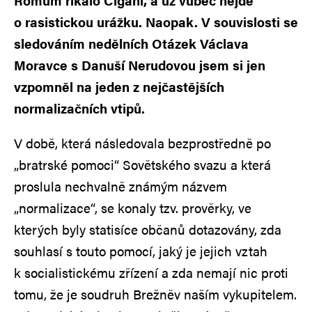
Romům říkalo Cigáni, a už vůbec nejde
o rasistickou urážku. Naopak. V souvislosti se
sledováním nedělních Otázek Václava
Moravce s Danuší Nerudovou jsem si jen
vzpomněl na jeden z nejčastějších
normalizačních vtipů.
V době, která následovala bezprostředně po
„bratrské pomoci“ Sovětského svazu a která
proslula nechvalně známým názvem
„normalizace“, se konaly tzv. prověrky, ve
kterých byly statisíce občanů dotazovány, zda
souhlasí s touto pomocí, jaký je jejich vztah
k socialistickému zřízení a zda nemají nic proti
tomu, že je soudruh Brežněv naším vykupitelem.