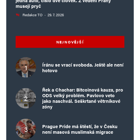
jedna auto, číslo dvě člověk. Z vedení Prahy
musejí pryč
Redakce TO
·
29. 7. 2026
NEJNOVĚJŠÍ
Íránu se vrací svoboda. Ještě ale není
hotovo
Řek a Chachar: Bitcoinová kauza, pro
ODS velký problém. Pavlovo veto
jako naschvál. Seškrtané větrníkové
zóny
Prague Pride má štěstí, že v Česku
není masová muslimská migrace