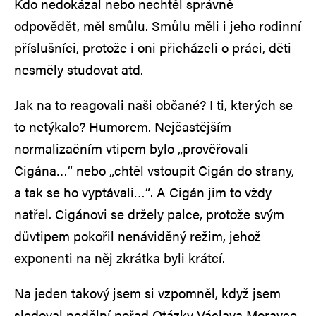
Kdo nedokázal nebo nechtěl správně
odpovědět, měl smůlu. Smůlu měli i jeho rodinní
příslušníci, protože i oni přicházeli o práci, děti
nesměly studovat atd.
Jak na to reagovali naši občané? I ti, kterých se
to netýkalo? Humorem. Nejčastějším
normalizačním vtipem bylo „prověřovali
Cigána…“ nebo „chtěl vstoupit Cigán do strany,
a tak se ho vyptávali…“. A Cigán jim to vždy
natřel. Cigánovi se držely palce, protože svým
důvtipem pokořil nenáviděný režim, jehož
exponenti na něj zkrátka byli krátcí.
Na jeden takový jsem si vzpomněl, když jsem
sledoval nedělní pořad Otázky Václava Moravce.