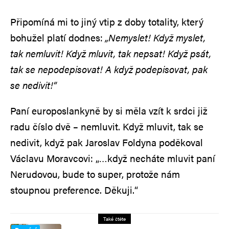
Připomíná mi to jiný vtip z doby totality, který
bohužel platí dodnes:
„Nemyslet! Když myslet,
tak nemluvit! Když mluvit, tak nepsat! Když psát,
tak se nepodepisovat! A když podepisovat, pak
se nedivit!“
Paní europoslankyně by si měla vzít k srdci již
radu číslo dvě – nemluvit. Když mluvit, tak se
nedivit, když pak Jaroslav Foldyna poděkoval
Václavu Moravcovi: „…když necháte mluvit paní
Nerudovou, bude to super, protože nám
stoupnou preference. Děkuji.“
Také čtěte