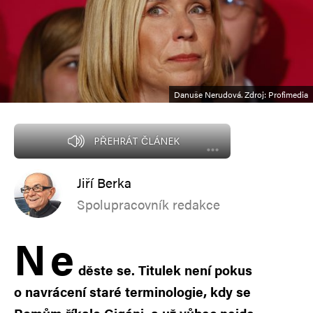
Danuše Nerudová. Zdroj: Profimedia
PŘEHRÁT ČLÁNEK
Jiří Berka
Spolupracovník redakce
N
e
děste se. Titulek není pokus
o navrácení staré terminologie, kdy se