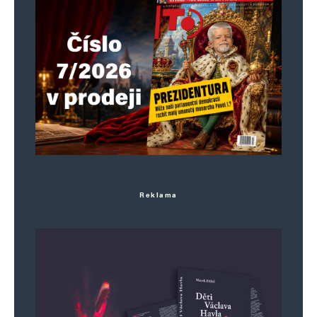
Napsat komentář
Vaše e-mailová adresa nebude zveřejněna.
Vyžadované informace jsou
označeny
*
Komentář
*
Reklama
Jméno
*