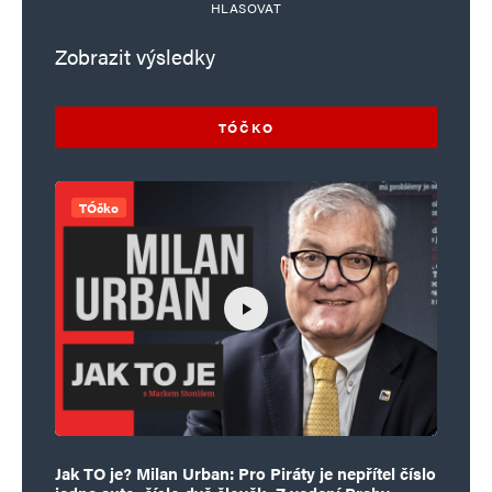
HLASOVAT
Zobrazit výsledky
TÓČKO
TÓčko
Jak TO je? Milan Urban: Pro Piráty je nepřítel číslo