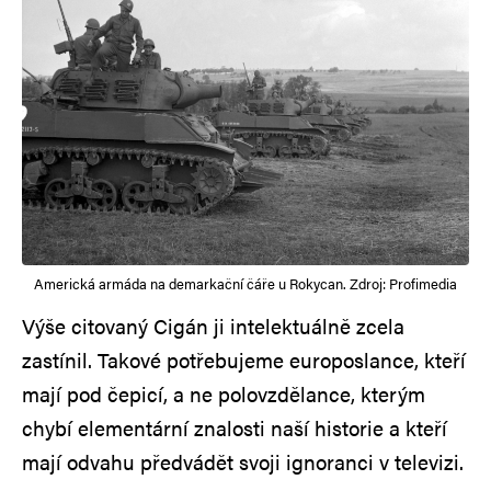
Americká armáda na demarkační čáře u Rokycan. Zdroj: Profimedia
Výše citovaný Cigán ji intelektuálně zcela
zastínil. Takové potřebujeme europoslance, kteří
mají pod čepicí, a ne polovzdělance, kterým
chybí elementární znalosti naší historie a kteří
mají odvahu předvádět svoji ignoranci v televizi.