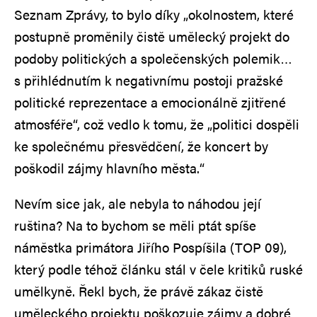
Seznam Zprávy, to bylo díky „okolnostem, které
postupně proměnily čistě umělecký projekt do
podoby politických a společenských polemik…
s přihlédnutím k negativnímu postoji pražské
politické reprezentace a emocionálně zjitřené
atmosféře“, což vedlo k tomu, že „politici dospěli
ke společnému přesvědčení, že koncert by
poškodil zájmy hlavního města.“
Nevím sice jak, ale nebyla to náhodou její
ruština? Na to bychom se měli ptát spíše
náměstka primátora Jiřího Pospíšila (TOP 09),
který podle téhož článku stál v čele kritiků ruské
umělkyně. Řekl bych, že právě zákaz čistě
uměleckého projektu poškozuje zájmy a dobré