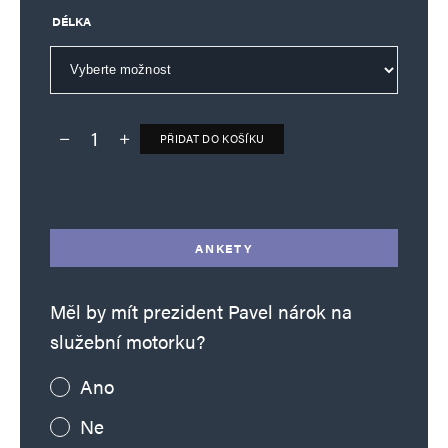
DÉLKA
PŘIDAT DO KOŠÍKU
Deník TO – verze bez reklam množství
Alternative:
ANKETY
Měl by mít prezident Pavel nárok na
služební motorku?
Ano
Ne