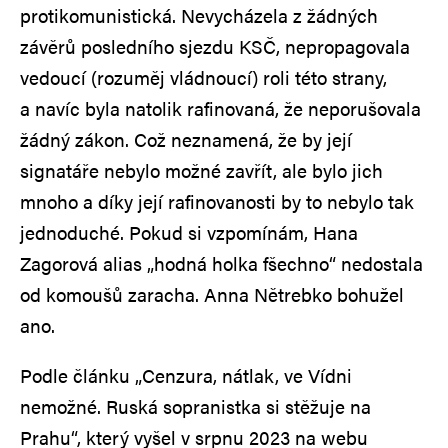
protikomunistická. Nevycházela z žádných
závěrů posledního sjezdu KSČ, nepropagovala
vedoucí (rozuměj vládnoucí) roli této strany,
a navíc byla natolik rafinovaná, že neporušovala
žádný zákon. Což neznamená, že by její
signatáře nebylo možné zavřít, ale bylo jich
mnoho a díky její rafinovanosti by to nebylo tak
jednoduché. Pokud si vzpomínám, Hana
Zagorová alias „hodná holka fšechno“ nedostala
od komoušů zaracha. Anna Nětrebko bohužel
ano.
Podle článku „Cenzura, nátlak, ve Vídni
nemožné. Ruská sopranistka si stěžuje na
Prahu“, který vyšel v srpnu 2023 na webu