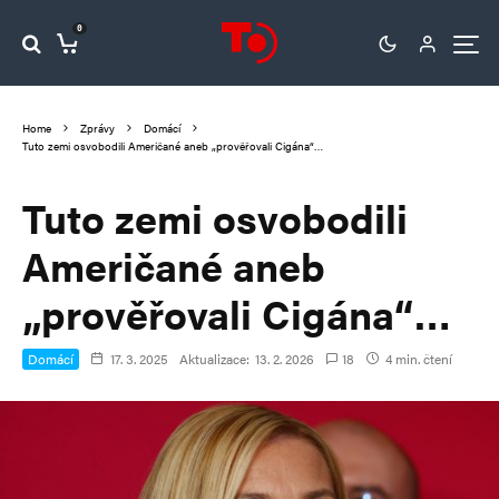
0
Home
Zprávy
Domácí
Tuto zemi osvobodili Američané aneb „prověřovali Cigána“…
Tuto zemi osvobodili
Američané aneb
„prověřovali Cigána“…
Domácí
17. 3. 2025
Aktualizace:
13. 2. 2026
18
4 min. čtení