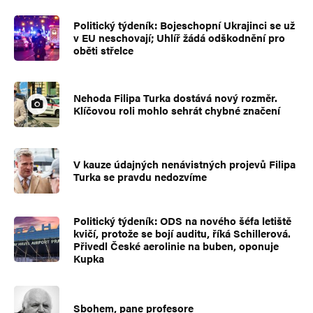
Politický týdeník: Bojeschopní Ukrajinci se už
v EU neschovají; Uhlíř žádá odškodnění pro
oběti střelce
Nehoda Filipa Turka dostává nový rozměr.
Klíčovou roli mohlo sehrát chybné značení
V kauze údajných nenávistných projevů Filipa
Turka se pravdu nedozvíme
Politický týdeník: ODS na nového šéfa letiště
kvičí, protože se bojí auditu, říká Schillerová.
Přivedl České aerolinie na buben, oponuje
Kupka
Sbohem, pane profesore