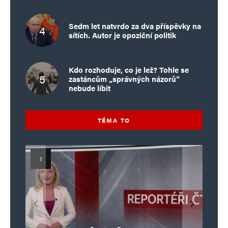
Sedm let natvrdo za dva příspěvky na
sítích. Autor je opoziční politik
Kdo rozhoduje, co je lež? Tohle se
zastáncům „správných názorů“
nebude líbit
TÉMA TO
Islamistický teror v EU, 6. díl:
Mýty o Václavu Klausovi:
Vymíráme a politici lžou:
Islamistický teror v EU, 5. díl:
Brutální poprava 85letého
Pivo, jazz, hádky, loajalita
porodnost nezachrání
katolického kněze Jacquese
Pim Fortuyn: Muž, který se
Krvavé oslavy pádu Bastily
dotace, byty ani zkrácené
i humor. Jakl boří legendy