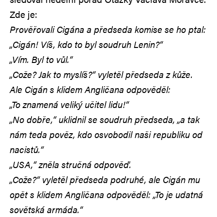
Zde je:
Prověřovali Cigána a předseda komise se ho ptal:
„Cigán! Víš, kdo to byl soudruh Lenin?“
„Vím. Byl to vůl.“
„Cože? Jak to myslíš?“ vyletěl předseda z kůže.
Ale Cigán s klidem Angličana odpověděl:
„To znamená veliký učitel lidu!“
„No dobře,“ uklidnil se soudruh předseda, „a tak
nám teda pověz, kdo osvobodil naši republiku od
nacistů.“
„USA,“ zněla stručná odpověď.
„Cože?“ vyletěl předseda podruhé, ale Cigán mu
opět s klidem Angličana odpověděl: „To je udatná
sovětská armáda.“