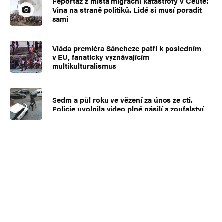
Reportáž z místa migrační katastrofy v Ceutě:
Vina na straně politiků. Lidé si musí poradit
sami
Vláda premiéra Sáncheze patří k posledním
v EU, fanaticky vyznávajícím
multikulturalismus
Sedm a půl roku ve vězení za únos ze cti.
Policie uvolnila video plné násilí a zoufalství