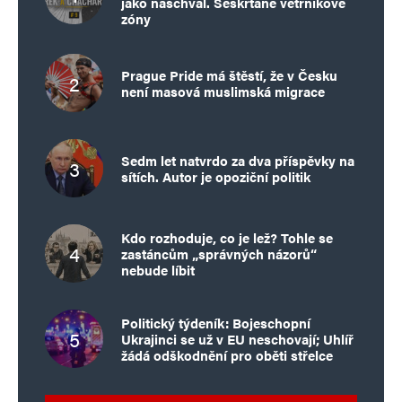
jako naschvál. Seškrtané větrníkové
zóny
Prague Pride má štěstí, že v Česku
není masová muslimská migrace
Sedm let natvrdo za dva příspěvky na
sítích. Autor je opoziční politik
Kdo rozhoduje, co je lež? Tohle se
zastáncům „správných názorů“
nebude líbit
Politický týdeník: Bojeschopní
Ukrajinci se už v EU neschovají; Uhlíř
žádá odškodnění pro oběti střelce