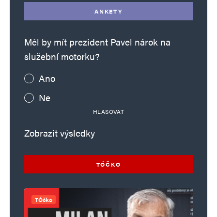
ANKETY
Měl by mít prezident Pavel nárok na
služební motorku?
Ano
Ne
HLASOVAT
Zobrazit výsledky
TÓČKO
TÓčko