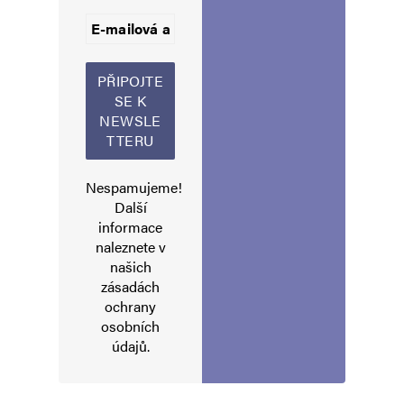
Informujte mě o nových příspěvcích e-mailem.
Alternative:
Nespamujeme!
Další
informace
naleznete v
našich
zásadách
ochrany
osobních
údajů
.