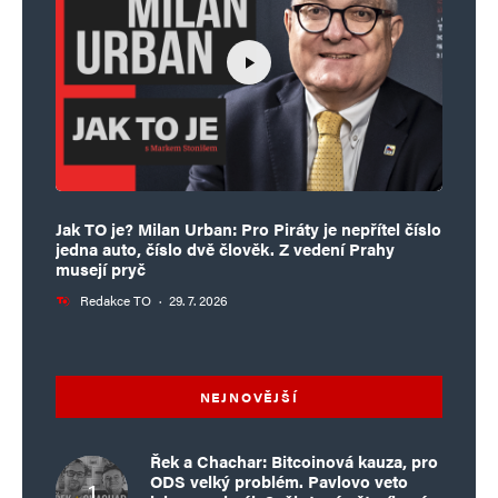
Jak TO je? Milan Urban: Pro Piráty je nepřítel číslo
jedna auto, číslo dvě člověk. Z vedení Prahy
musejí pryč
Redakce TO
·
29. 7. 2026
NEJNOVĚJŠÍ
Řek a Chachar: Bitcoinová kauza, pro
ODS velký problém. Pavlovo veto