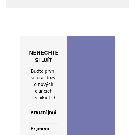
NENECHTE
Jméno
*
SI UJÍT
Buďte první,
kdo se dozví
o nových
E-mail
*
Webová stránka
článcích
Deníku TO
Uložit do prohlížeče jméno, e-mail a webovou stránku pro budoucí
komentáře.
Informujte mě o nových komentářích e-mailem.