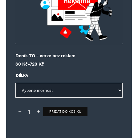
Deník TO – verze bez reklam
Rozpětí cen: 60 Kč až 720 Kč
60
Kč
–
720
Kč
DÉLKA
PŘIDAT DO KOŠÍKU
Deník TO – verze bez reklam množství
Alternative: