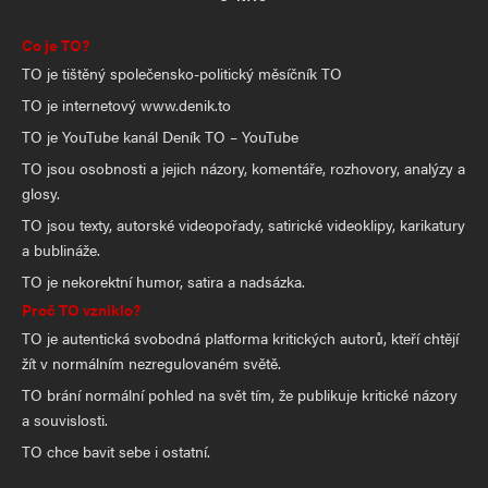
Co je TO?
TO je tištěný společensko-politický měsíčník TO
TO je internetový www.denik.to
TO je YouTube kanál Deník TO – YouTube
TO jsou osobnosti a jejich názory, komentáře, rozhovory, analýzy a
glosy.
TO jsou texty, autorské videopořady, satirické videoklipy, karikatury
a bublináže.
TO je nekorektní humor, satira a nadsázka.
Proč TO vzniklo?
TO je autentická svobodná platforma kritických autorů, kteří chtějí
žít v normálním nezregulovaném světě.
TO brání normální pohled na svět tím, že publikuje kritické názory
a souvislosti.
TO chce bavit sebe i ostatní.