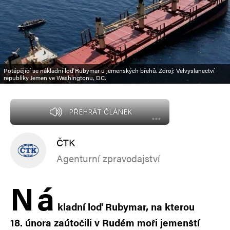
Potápějící se nákladní loď Rubymar u jemenských břehů. Zdroj: Velvyslanectví
republiky Jemen ve Washingtonu, DC.
PŘEHRÁT ČLÁNEK
ČTK
Agenturní zpravodajství
N
á
kladní loď Rubymar, na kterou
18. února zaútočili v Rudém moři jemenští