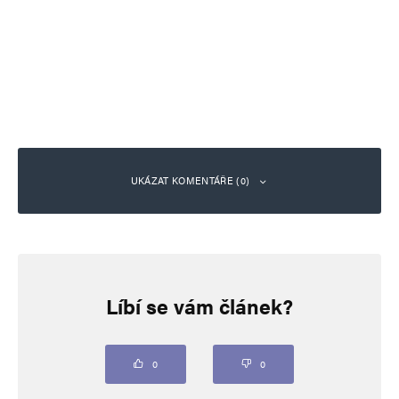
UKÁZAT KOMENTÁŘE (0)
Napsat komentář
Líbí se vám článek?
Vaše e-mailová adresa nebude zveřejněna.
Vyžadované informace jsou
označeny
*
Komentář
*
0
0