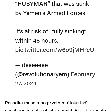
“RUBYMAR” that was sunk
by Yemen’s Armed Forces
It’s at risk of “fully sinking”
within 48 hours.
pic.twitter.com/w6o9jMFPcU
— deeeeeee
(@revolutionaryem)
February
27, 2024
Posádka musela po prvotním útoku loď
neschopnou další plavby opustit. Plavidlo začalo