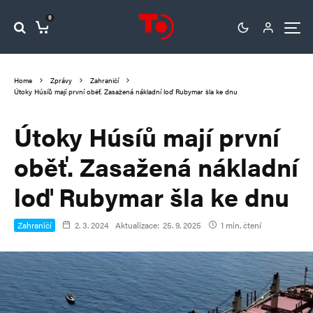
0
Home
Zprávy
Zahraničí
Útoky Húsíů mají první oběť. Zasažená nákladní loď Rubymar šla ke dnu
Útoky Húsíů mají první
oběť. Zasažená nákladní
loď Rubymar šla ke dnu
Zahraničí
2. 3. 2024
Aktualizace:
25. 9. 2025
1 min. čtení