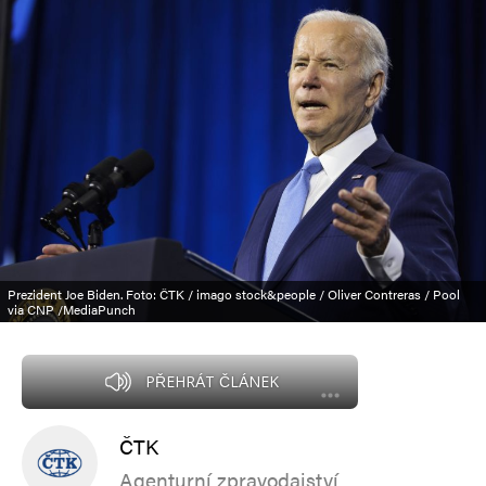
Prezident Joe Biden. Foto: ČTK / imago stock&people / Oliver Contreras / Pool
via CNP /MediaPunch
PŘEHRÁT ČLÁNEK
ČTK
Agenturní zpravodajství