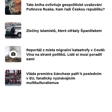
Tato kniha ovlivňuje geopolitické uvažování
Putinova Ruska. Kam řadí Českou republiku?
Zločiny islamistů, které otřásly Španělskem
Reportáž z místa migrační katastrofy v Ceutě:
Vina na straně politiků. Lidé si musí poradit
sami
Vláda premiéra Sáncheze patří k posledním
v EU, fanaticky vyznávajícím
multikulturalismus