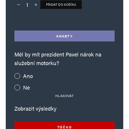
PŘIDAT DO KOŠÍKU
Deník TO – verze bez reklam množství
Alternative:
ANKETY
Měl by mít prezident Pavel nárok na
služební motorku?
Ano
Ne
HLASOVAT
Zobrazit výsledky
TÓČKO