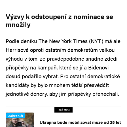
Výzvy k odstoupení z nominace se
množily
Podle deníku The New York Times (NYT) má ale
Harrisová oproti ostatním demokratům velkou
výhodu v tom, že pravděpodobně snadno zdědí
příspěvky na kampaň, které se jí a Bidenovi
dosud podařilo vybrat. Pro ostatní demokratické
kandidáty by bylo mnohem těžší přesvědčit
jednotlivé donory, aby jim příspěvky přenechali.
Také čtěte
Zahraničí
Ukrajina bude mobilizovat muže od 25 let