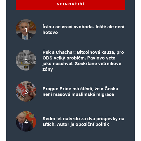
NEJNOVĚJŠÍ
Íránu se vrací svoboda. Ještě ale není
hotovo
Řek a Chachar: Bitcoinová kauza, pro
ODS velký problém. Pavlovo veto
jako naschvál. Seškrtané větrníkové
zóny
Prague Pride má štěstí, že v Česku
není masová muslimská migrace
Sedm let natvrdo za dva příspěvky na
sítích. Autor je opoziční politik