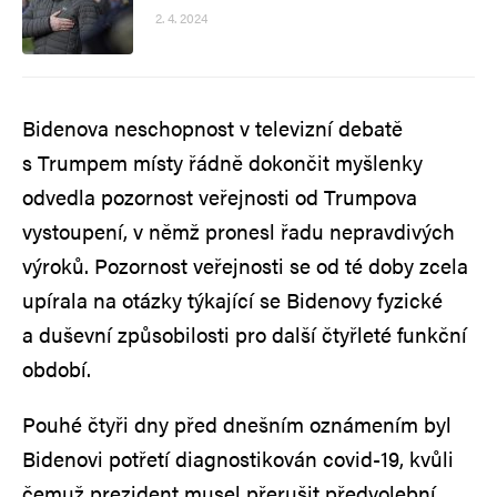
2. 4. 2024
Bidenova neschopnost v televizní debatě
s Trumpem místy řádně dokončit myšlenky
odvedla pozornost veřejnosti od Trumpova
vystoupení, v němž pronesl řadu nepravdivých
výroků. Pozornost veřejnosti se od té doby zcela
upírala na otázky týkající se Bidenovy fyzické
a duševní způsobilosti pro další čtyřleté funkční
období.
Pouhé čtyři dny před dnešním oznámením byl
Bidenovi potřetí diagnostikován covid-19, kvůli
čemuž prezident musel přerušit předvolební