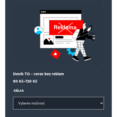
Deník TO – verze bez reklam
Rozpětí cen: 60 Kč až 720 Kč
60
Kč
–
720
Kč
DÉLKA