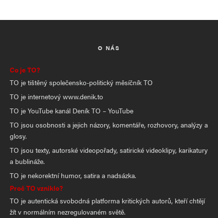
O NÁS
Co je TO?
TO je tištěný společensko-politický měsíčník TO
TO je internetový www.denik.to
TO je YouTube kanál Deník TO – YouTube
TO jsou osobnosti a jejich názory, komentáře, rozhovory, analýzy a
glosy.
TO jsou texty, autorské videopořady, satirické videoklipy, karikatury
a bublináže.
TO je nekorektní humor, satira a nadsázka.
Proč TO vzniklo?
TO je autentická svobodná platforma kritických autorů, kteří chtějí
žít v normálním nezregulovaném světě.