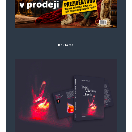
Reklama
Jméno
*
E-mail
*
Webová stránka
Uložit do prohlížeče jméno, e-mail a webovou stránku pro budoucí
komentáře.
Informujte mě o nových komentářích e-mailem.