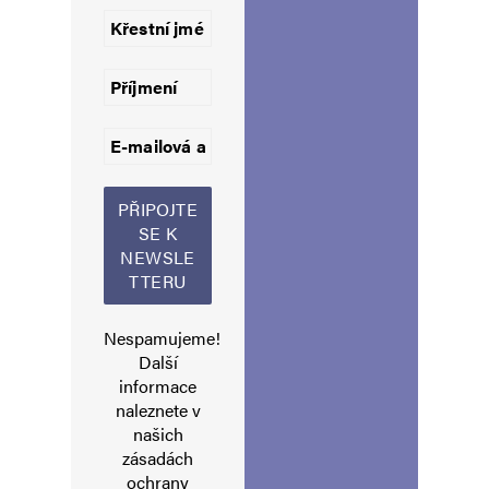
hloubal
Odpovědět
23. 7. 2024 (12:26)
taková džamila a čeští soudní znalci dělají
posudky klidně i na 2 roky zpětně. takže by se
zjistilo, že dement řídil všechny své voliče léta.
a hulibrci drželi a drželi. a ještě plivali kolem
sebe. včetně mého přítele u pr*de*le, soudruha
fialy, tak čest
Nespamujeme!
Další
hloubal
Odpovědět
informace
naleznete v
23. 7. 2024 (12:38)
našich
to by mě opravdu, ale opravdu zajímalo, jak
zásadách
ochrany