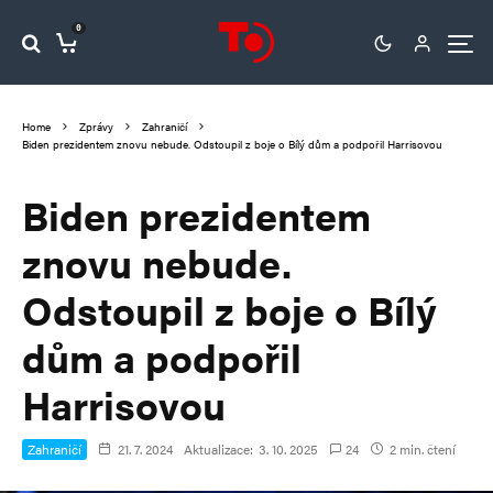
0
Home
Zprávy
Zahraničí
Biden prezidentem znovu nebude. Odstoupil z boje o Bílý dům a podpořil Harrisovou
Biden prezidentem
znovu nebude.
Odstoupil z boje o Bílý
dům a podpořil
Harrisovou
Zahraničí
21. 7. 2024
Aktualizace:
3. 10. 2025
24
2 min. čtení