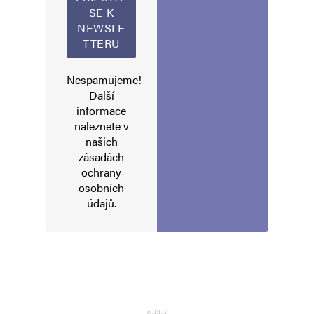
Nespamujeme!
Další
informace
naleznete v
Jméno
*
našich
zásadách
ochrany
osobních
E-mail
*
Webová stránka
údajů
.
Uložit do prohlížeče jméno, e-mail a webovou stránku pro budoucí
komentáře.
Informujte mě o nových komentářích e-mailem.
Sdílet