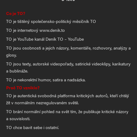
Co je TO?
TO je tištěný společensko-politický měsíčník TO
TO je internetový www.denik.to
TO je YouTube kanál Deník TO – YouTube
TO jsou osobnosti a jejich názory, komentáře, rozhovory, analýzy a
glosy.
TO jsou texty, autorské videopořady, satirické videoklipy, karikatury
a bublináže.
TO je nekorektní humor, satira a nadsázka.
Proč TO vzniklo?
TO je autentická svobodná platforma kritických autorů, kteří chtějí
žít v normálním nezregulovaném světě.
TO brání normální pohled na svět tím, že publikuje kritické názory
a souvislosti.
TO chce bavit sebe i ostatní.