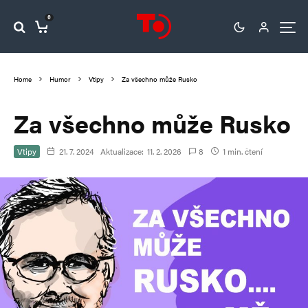
0
Home
Humor
Vtipy
Za všechno může Rusko
Za všechno může Rusko
Vtipy
21. 7. 2024
Aktualizace:
11. 2. 2026
8
1 min. čtení