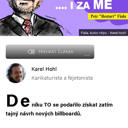
Fiala, Autor vtipu - Karel Hohl
PŘEHRÁT ČLÁNEK
Karel Hohl
Karikaturista a fejetonista
D
e
níku TO se podařilo získat zatím
tajný návrh nových billboardů.