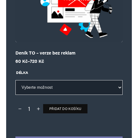
Deník TO – verze bez reklam
Rozpětí cen: 60 Kč až 720 Kč
60
Kč
–
720
Kč
DÉLKA
PŘIDAT DO KOŠÍKU
Deník TO – verze bez reklam množství
Alternative: