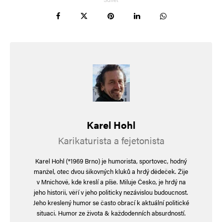
Informujte mě o nových příspěvcích e-mailem.
Alternative:
Karel Hohl
Karikaturista a fejetonista
Karel Hohl (*1969 Brno) je humorista, sportovec, hodný
manžel, otec dvou šikovných kluků a hrdý dědeček. Žije
v Mnichově, kde kreslí a píše. Miluje Česko, je hrdý na
jeho historii, věří v jeho politicky nezávislou budoucnost.
Jeho kreslený humor se často obrací k aktuální politické
situaci. Humor ze života & každodenních absurdností.