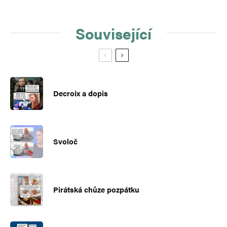
Související
Decroix a dopis
Svoloč
Pirátská chůze pozpátku