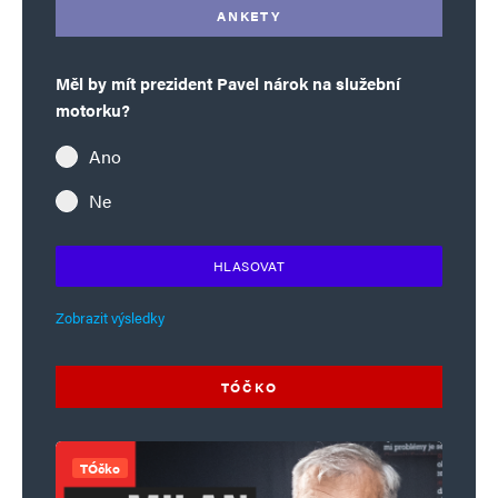
ANKETY
Měl by mít prezident Pavel nárok na služební
motorku?
Ano
Ne
HLASOVAT
Zobrazit výsledky
TÓČKO
TÓčko