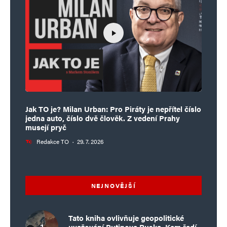
Jak TO je? Milan Urban: Pro Piráty je nepřítel číslo
jedna auto, číslo dvě člověk. Z vedení Prahy
musejí pryč
Redakce TO
·
29. 7. 2026
NEJNOVĚJŠÍ
Tato kniha ovlivňuje geopolitické
uvažování Putinova Ruska. Kam řadí