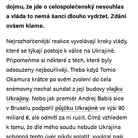
dojmu, že jde o celospolečenský nesouhlas
a vláda to nemá šanci dlouho vydržet. Zdání
ovšem klame.
Nejrozhořčenější reakce vyvolávají kroky vlády,
které se týkají postoje k válce na Ukrajině.
Připomeňme si některé z těch, které byly
odsouzeny nejbouřlivěji. Třeba když Tomio
Okamura krátce po svém zvolení do čela
sněmovny nechal sundat z její budovy
vlajku
Ukrajiny
. Nebo jak premiér Andrej Babiš sice
v Bruselu podpořil
půjčku Ukrajině
ve výši 90
miliard €, ale odmítl za ni ručit. Čímž vzhledem
k tomu, že dle mého soudu nebude Ukrajina
schopná tento úvěr nikdy splatit, vyvázal naši