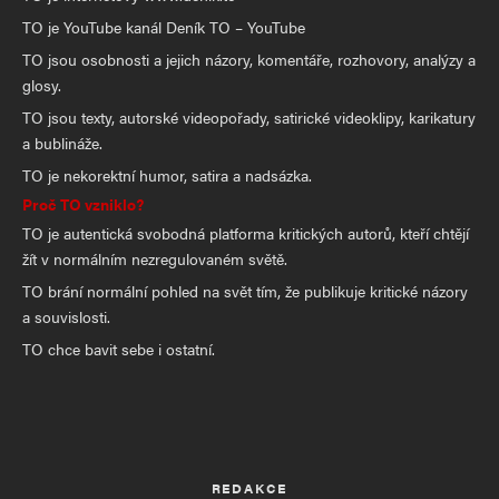
TO je YouTube kanál Deník TO – YouTube
TO jsou osobnosti a jejich názory, komentáře, rozhovory, analýzy a
glosy.
TO jsou texty, autorské videopořady, satirické videoklipy, karikatury
a bublináže.
TO je nekorektní humor, satira a nadsázka.
Proč TO vzniklo?
TO je autentická svobodná platforma kritických autorů, kteří chtějí
žít v normálním nezregulovaném světě.
TO brání normální pohled na svět tím, že publikuje kritické názory
a souvislosti.
TO chce bavit sebe i ostatní.
REDAKCE