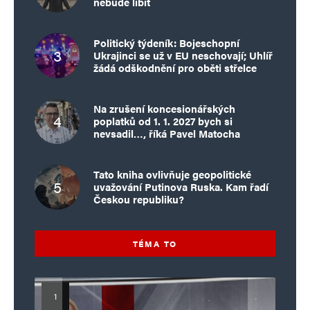
nebude líbit
Politický týdeník: Bojeschopní
Ukrajinci se už v EU neschovají; Uhlíř
žádá odškodnění pro oběti střelce
Na zrušení koncesionářských
poplatků od 1. 1. 2027 bych si
nevsadil…, říká Pavel Matocha
Tato kniha ovlivňuje geopolitické
uvažování Putinova Ruska. Kam řadí
Českou republiku?
TÉMA TO