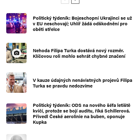
Politický týdeník: Bojeschopní Ukrajinci se už
v EU neschovají; Uhlíř žádá odškodnění pro
oběti střelce
Nehoda Filipa Turka dostává nový rozměr.
Klíčovou roli mohlo sehrát chybné značení
V kauze údajných nenávistných projevů Filipa
Turka se pravdu nedozvíme
Politický týdeník: ODS na nového šéfa letiště
kvičí, protože se bojí auditu, říká Schillerová.
Přivedl České aerolinie na buben, oponuje
Kupka