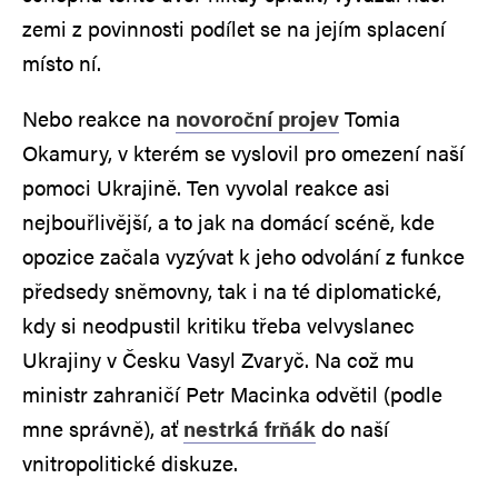
zemi z povinnosti podílet se na jejím splacení
místo ní.
Nebo reakce na
novoroční projev
Tomia
Okamury, v kterém se vyslovil pro omezení naší
pomoci Ukrajině. Ten vyvolal reakce asi
nejbouřlivější, a to jak na domácí scéně, kde
opozice začala vyzývat k jeho odvolání z funkce
předsedy sněmovny, tak i na té diplomatické,
kdy si neodpustil kritiku třeba velvyslanec
Ukrajiny v Česku Vasyl Zvaryč. Na což mu
ministr zahraničí Petr Macinka odvětil (podle
mne správně), ať
nestrká frňák
do naší
vnitropolitické diskuze.