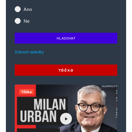
Ano
Ne
HLASOVAT
Zobrazit výsledky
TÓČKO
TÓčko