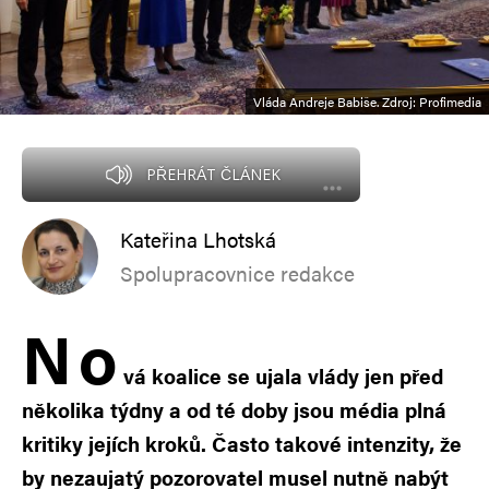
Vláda Andreje Babiše. Zdroj: Profimedia
PŘEHRÁT ČLÁNEK
Kateřina Lhotská
Spolupracovnice redakce
N
o
vá koalice se ujala vlády jen před
několika týdny a od té doby jsou média plná
kritiky jejích kroků. Často takové intenzity, že
by nezaujatý pozorovatel musel nutně nabýt