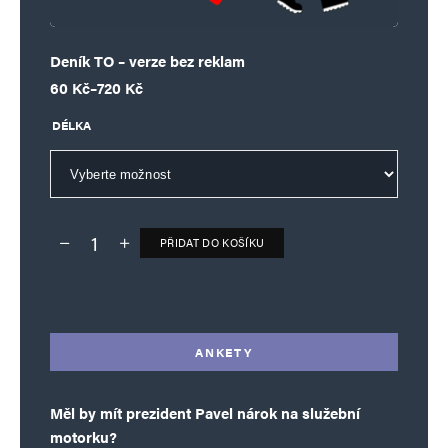
Deník TO – verze bez reklam
Rozpětí cen: 60 Kč až 720 Kč
60
Kč
–
720
Kč
DÉLKA
PŘIDAT DO KOŠÍKU
Deník TO – verze bez reklam množství
Alternative:
ANKETY
Měl by mít prezident Pavel nárok na služební
motorku?