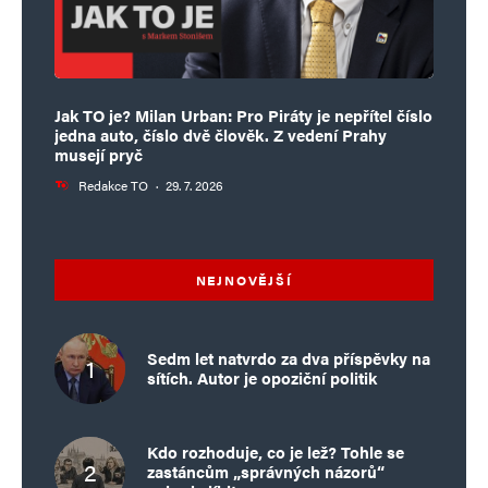
Jak TO je? Milan Urban: Pro Piráty je nepřítel číslo
jedna auto, číslo dvě člověk. Z vedení Prahy
musejí pryč
Redakce TO
·
29. 7. 2026
NEJNOVĚJŠÍ
Sedm let natvrdo za dva příspěvky na
sítích. Autor je opoziční politik
Kdo rozhoduje, co je lež? Tohle se
zastáncům „správných názorů“