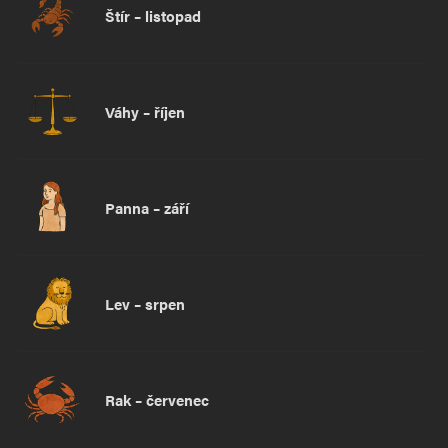
Štír – listopad
Váhy – říjen
Panna – září
Lev – srpen
Rak – červenec