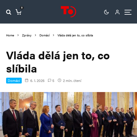
0
Home
Zprávy
Domácí
Vláda dělá jen to, co slíbila
Vláda dělá jen to, co
slíbila
Domácí
6. 1. 2026
5
2 min. čtení