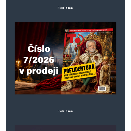
S obavami sleduji majdanizaci české politiky.
Reklama
Chybí už jen příjezd aktivisty v maskáčích
Mamulašvili, táta fialové pirátky.
Napsat komentář
Vaše e-mailová adresa nebude zveřejněna.
Vyžadované informace jsou
označeny
*
Komentář
*
Reklama