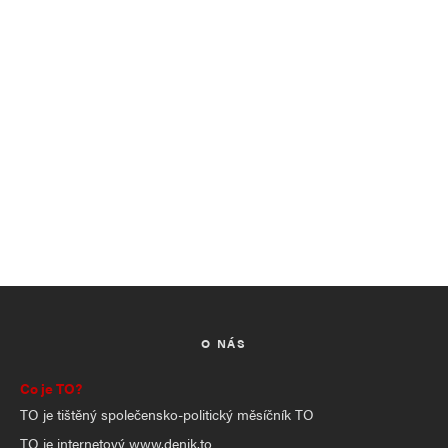
O NÁS
Co je TO?
TO je tištěný společensko-politický měsíčník TO
TO je internetový www.denik.to