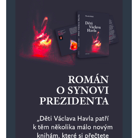
Jméno
*
E-mail
*
Webová stránka
Uložit do prohlížeče jméno, e-mail a webovou stránku pro budoucí
komentáře.
Informujte mě o nových komentářích e-mailem.
Informujte mě o nových příspěvcích e-mailem.
Alternative: