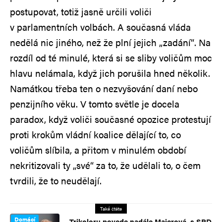
postupovat, totiž jasně určili voliči
v parlamentních volbách. A současná vláda
nedělá nic jiného, než že plní jejich „zadání“. Na
rozdíl od té minulé, která si se sliby voličům moc
hlavu nelámala, když jich porušila hned několik.
Namátkou třeba ten o nezvyšování daní nebo
penzijního věku. V tomto světle je docela
paradox, když voliči současné opozice protestují
proti krokům vládní koalice dělající to, co
voličům slíbila, a přitom v minulém období
nekritizovali ty „své“ za to, že udělali to, o čem
tvrdili, že to neudělají.
Také čtěte
Domácí
Trikoloru povede nadále Majerová, s SPD