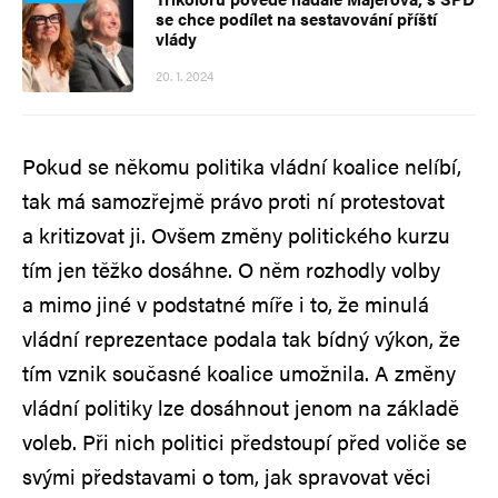
se chce podílet na sestavování příští
vlády
20. 1. 2024
Pokud se někomu politika vládní koalice nelíbí,
tak má samozřejmě právo proti ní protestovat
a kritizovat ji. Ovšem změny politického kurzu
tím jen těžko dosáhne. O něm rozhodly volby
a mimo jiné v podstatné míře i to, že minulá
vládní reprezentace podala tak bídný výkon, že
tím vznik současné koalice umožnila. A změny
vládní politiky lze dosáhnout jenom na základě
voleb. Při nich politici předstoupí před voliče se
svými představami o tom, jak spravovat věci