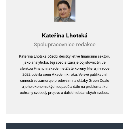
čas, Igor Stříž KSČ honí učitelku Bednářovou za
(pravdivý) názor.
Michprdi 4 roky ani necekli.
Kateřina Lhotská
Fialová pětidemolice měla 108 poslušných
Spolupracovnice redakce
poslanců jako parní válec Severní Korea, Senát,
automat na podpisy PePu, soudce, média v čele
Kateřina Lhotská působí desítky let ve finančním sektoru
jako analytička. Její specializací je pojišťovnictví. Je
s nevyváženou a neobjektivní námi placenou
členkou Finanční akademie Zlaté koruny, která jí v roce
propagandou ČST, plus politruka Foltýna a jeho
2022 udělila cenu Akademik roku. Ve své publikační
činnosti se zaměřuje především na otázky Green Dealu
tým.
a jeho ekonomických dopadů a dále na problematiku
ochrany svobody projevu a dalších občanských svobod.
Podle Pekarové Adamové Dvousvetrové má
opozice 4 roky mlčet v koutě a šoupat nohama.
Takže, Markéto? Teď je pětidemolice v opozici,
víme?