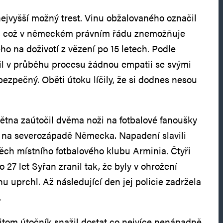
nejvyšší možný trest. Vinu obžalovaného označil
ou, což v německém právním řádu znemožňuje
o na doživotí z vězení po 15 letech. Podle
il v průběhu procesu žádnou empatii se svými
ezpečný. Oběti útoku líčily, že si dodnes nesou
ětna zaútočil dvěma noži na fotbalové fanoušky
eží na severozápadě Německa. Napadení slavili
ch místního fotbalového klubu Arminia. Čtyři
 27 let Syřan zranil tak, že byly v ohrožení
nu uprchl. Až následující den jej policie zadržela
.
tom útočník snažil dostat co nejvíce nenápadně.