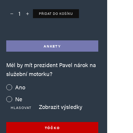
PŘIDAT DO KOŠÍKU
Deník TO – verze bez reklam množství
Alternative:
ANKETY
Měl by mít prezident Pavel nárok na
služební motorku?
Ano
Ne
Zobrazit výsledky
HLASOVAT
TÓČKO