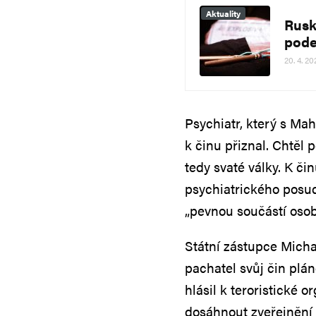
Aktuality
Rusk
pode
20. 4. 20
Psychiatr, který s Ma
k činu přiznal. Chtěl 
tedy svaté války. K či
psychiatrického posud
„pevnou součástí oso
Státní zástupce Micha
pachatel svůj čin plá
hlásil k teroristické o
dosáhnout zveřejnění 