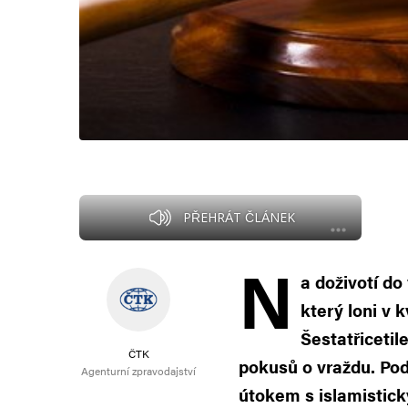
PŘEHRÁT ČLÁNEK
N
a doživotí d
který loni v 
Šestatřiceti
ČTK
pokusů o vraždu. Pod
Agenturní zpravodajství
útokem s islamistic