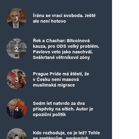
Íránu se vrací svoboda. Ještě
ale není hotovo
Řek a Chachar: Bitcoinová
kauza, pro ODS velký problém.
Pavlovo veto jako naschvál.
Seškrtané větrníkové zóny
Prague Pride má štěstí, že
v Česku není masová
muslimská migrace
Sedm let natvrdo za dva
příspěvky na sítích. Autor je
opoziční politik
Kdo rozhoduje, co je lež? Tohle
se zastáncům „správných