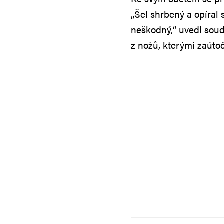
„Šel shrbený a opíral 
neškodný,“ uvedl soud
z nožů, kterými zaútoč