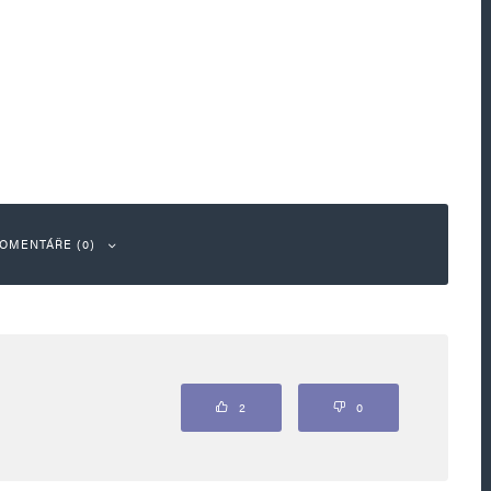
OMENTÁŘE (0)
ou označeny
*
2
0