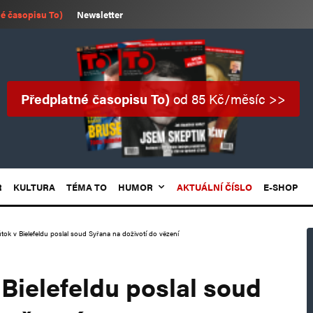
é časopisu To)
Newsletter
Předplatné časopisu To)
od 85 Kč/měsíc >>
R
KULTURA
TÉMA TO
HUMOR
AKTUÁLNÍ ČÍSLO
E-SHOP
 útok v Bielefeldu poslal soud Syřana na doživotí do vězení
 Bielefeldu poslal soud