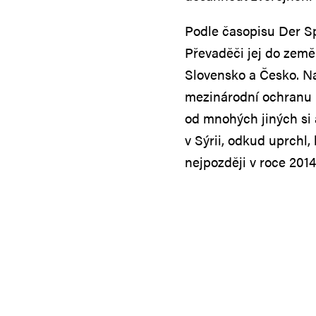
Podle časopisu Der Sp
Převaděči jej do země
Slovensko a Česko. N
mezinárodní ochranu p
od mnohých jiných si 
v Sýrii, odkud uprchl,
nejpozději v roce 2014