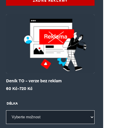
ŽÁDNÉ REKLAMY
Deník TO – verze bez reklam
Rozpětí cen: 60 Kč až 720 Kč
60
Kč
–
720
Kč
DÉLKA