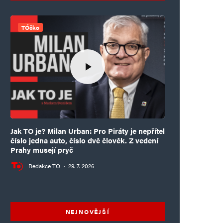
TÓčko
Jak TO je? Milan Urban: Pro Piráty je nepřítel
číslo jedna auto, číslo dvě člověk. Z vedení
Prahy musejí pryč
Redakce TO
·
29. 7. 2026
NEJNOVĚJŠÍ