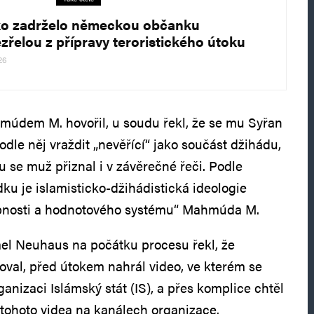
o zadrželo německou občanku
zřelou z přípravy teroristického útoku
26
hmúdem M. hovořil, u soudu řekl, že se mu Syřan
podle něj vraždit „nevěřící“ jako součást džihádu,
nu se muž přiznal i v závěrečné řeči. Podle
ku je islamisticko-džihádistická ideologie
bnosti a hodnotového systému“ Mahmúda M.
el Neuhaus na počátku procesu řekl, že
noval, před útokem nahrál video, ve kterém se
rganizaci Islámský stát (IS), a přes komplice chtěl
tohoto videa na kanálech organizace.