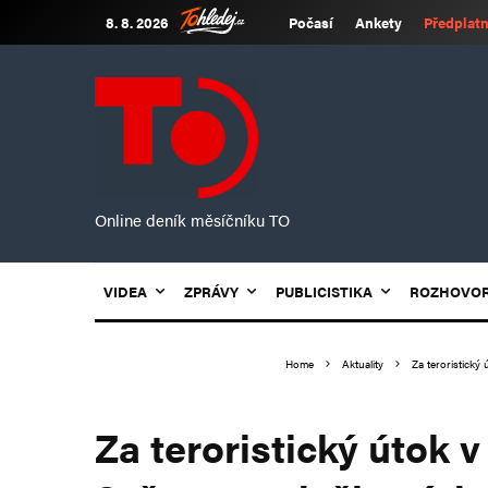
8. 8. 2026
Počasí
Ankety
Předplatn
Online deník měsíčníku TO
VIDEA
ZPRÁVY
PUBLICISTIKA
ROZHOVO
Home
Aktuality
Za teroristický
Za teroristický útok v