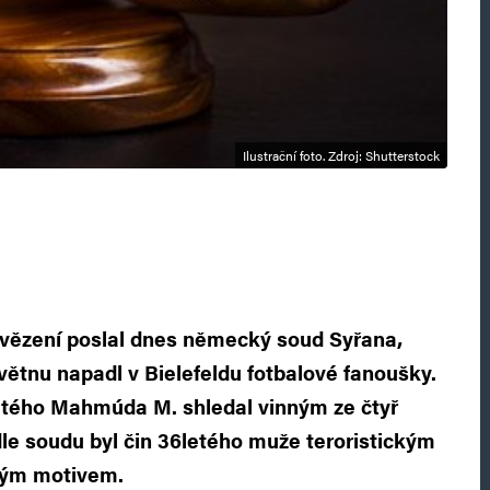
Ilustrační foto. Zdroj: Shutterstock
o vězení poslal dnes německý soud Syřana,
květnu napadl v Bielefeldu fotbalové fanoušky.
letého Mahmúda M. shledal vinným ze čtyř
le soudu byl čin 36letého muže teroristickým
kým motivem.