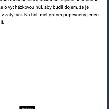
se o vycházkovou hůl, aby budil dojem, že je
 v zatykači. Na holi měl přitom připevněný jeden
il.
Také čtěte