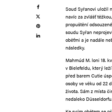
Soud Syřanovi uložil 
navíc za zvlášť těžk
propuštění odsouzenéh
soudu Syřan neprojev
oběťmi a je nadále neb
následky.
Mahmúd M. loni 18. kv
v Bielefeldu, který l
před barem Cutie úspě
osoby ve věku od 22 do
života. Sám z místa či
nedaleko Düsseldorfu
Ke svým obětem se při