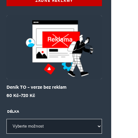
ŽÁDNÉ REKLAMY
Deník TO – verze bez reklam
Rozpětí cen: 60 Kč až 720 Kč
60
Kč
–
720
Kč
DÉLKA