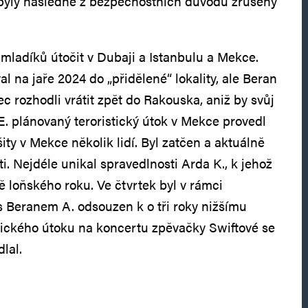
byly následně z bezpečnostních důvodů zrušeny
 mladíků útočit v Dubaji a Istanbulu a Mekce.
l na jaře 2024 do „přidělené“ lokality, ale Beran
c rozhodli vrátit zpět do Rakouska, aniž by svůj
E. plánovaný teroristický útok v Mekce provedl
ty v Mekce několik lidí. Byl zatčen a aktuálně
ti. Nejdéle unikal spravedlnosti Arda K., k jehož
étě loňského roku. Ve čtvrtek byl v rámci
 Beranem A. odsouzen k o tři roky nižšímu
istického útoku na koncertu zpěvačky Swiftové se
lal.