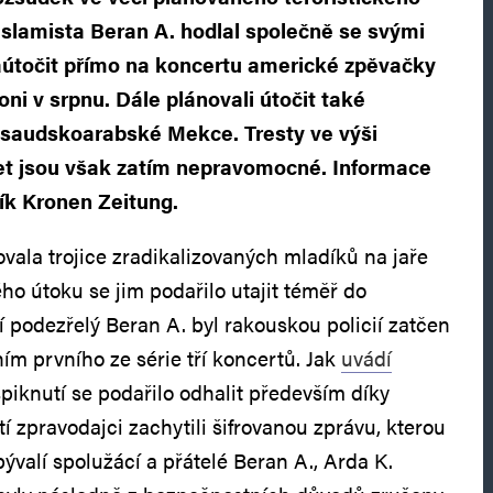
islamista Beran A. hodlal společně se svými
útočit přímo na koncertu americké zpěvačky
oni v srpnu. Dále plánovali útočit také
a saudskoarabské Mekce. Tresty ve výši
let jsou však zatím nepravomocné. Informace
ík Kronen Zeitung.
ovala trojice zradikalizovaných mladíků na jaře
ého útoku se jim podařilo utajit téměř do
í podezřelý Beran A. byl rakouskou policií zatčen
m prvního ze série tří koncertů. Jak
uvádí
piknutí se podařilo odhalit především díky
 zpravodajci zachytili šifrovanou zprávu, kterou
bývalí spolužácí a přátelé Beran A., Arda K.