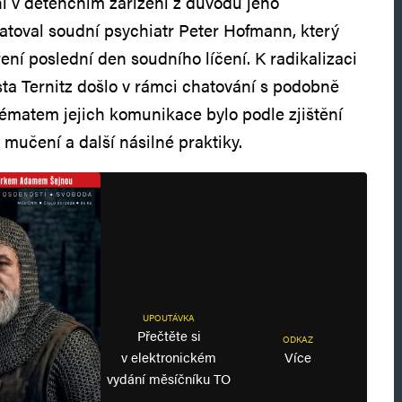
í v detenčním zařízení z důvodu jeho
atoval soudní psychiatr Peter Hofmann, který
ření poslední den soudního líčení. K radikalizaci
a Ternitz došlo v rámci chatování s podobně
 Tématem jejich komunikace bylo podle zjištění
, mučení a další násilné praktiky.
UPOUTÁVKA
Přečtěte si
ODKAZ
v elektronickém
Více
vydání měsíčníku TO