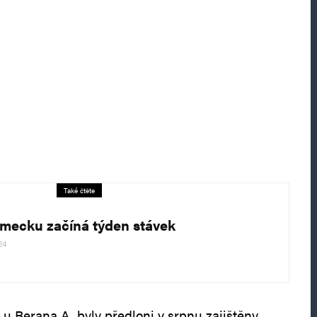
Také čtěte
mecku začíná týden stávek
24
 u Berana A. byly předloni v srpnu zajištěny