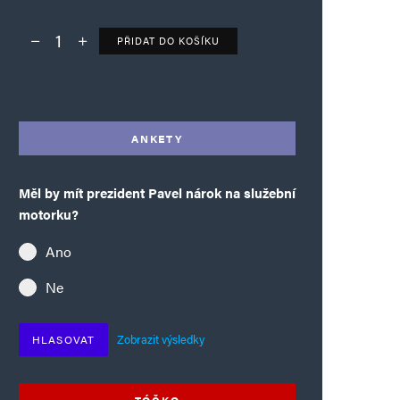
PŘIDAT DO KOŠÍKU
Deník TO – verze bez reklam množství
Alternative:
ANKETY
Měl by mít prezident Pavel nárok na služební
motorku?
Ano
Ne
Zobrazit výsledky
HLASOVAT
TÓČKO