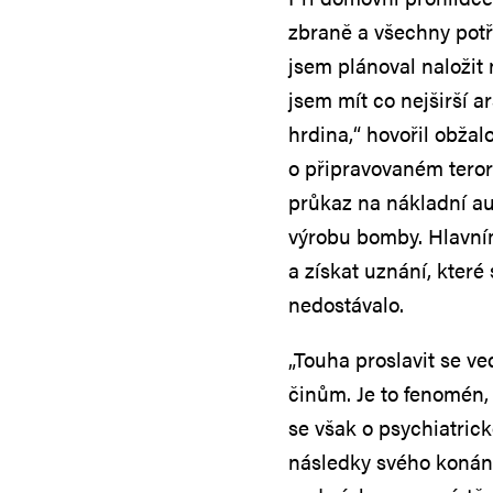
zbraně a všechny pot
jsem plánoval naložit
jsem mít co nejširší a
hrdina,“ hovořil obža
o připravovaném teror
průkaz na nákladní au
výrobu bomby. Hlavním
a získat uznání, které
nedostávalo.
„Touha proslavit se v
činům. Je to fenomén, 
se však o psychiatric
následky svého konání