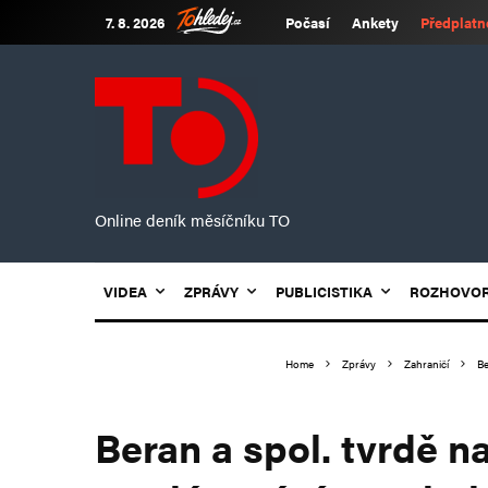
7. 8. 2026
Počasí
Ankety
Předplatn
Online deník měsíčníku TO
VIDEA
ZPRÁVY
PUBLICISTIKA
ROZHOVO
Home
Zprávy
Zahraničí
Be
Beran a spol. tvrdě n