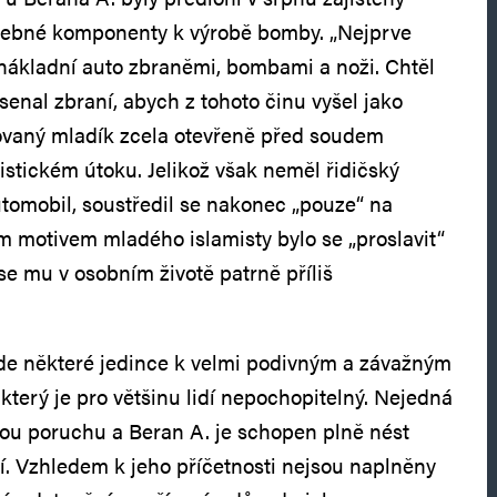
řebné komponenty k výrobě bomby. „Nejprve
 nákladní auto zbraněmi, bombami a noži. Chtěl
rsenal zbraní, abych z tohoto činu vyšel jako
lovaný mladík zcela otevřeně před soudem
istickém útoku. Jelikož však neměl řidičský
tomobil, soustředil se nakonec „pouze“ na
 motivem mladého islamisty bylo se „proslavit“
 se mu v osobním životě patrně příliš
ede některé jedince k velmi podivným a závažným
který je pro většinu lidí nepochopitelný. Nejedná
kou poruchu a Beran A. je schopen plně nést
. Vzhledem k jeho příčetnosti nejsou naplněny