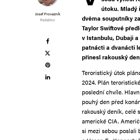
útoku. Mladý 
Josef Provazník
dvěma souputníky za
Redaktor
Taylor Swiftové předl
v Istanbulu, Dubaji 
patnácti a dvanácti 
přinesl rakouský den
Teroristický útok plán
2024. Plán teroristick
poslední chvíle. Hlavn
pouhý den před konání
rakouský deník, celé s
americké CIA. Američtí
si mezi sebou poslali 