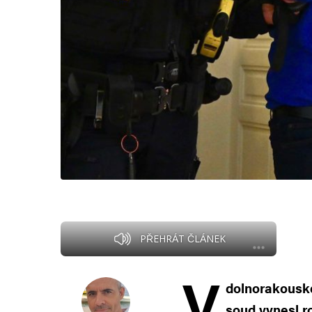
PŘEHRÁT ČLÁNEK
V
dolnorakousk
soud vynesl r