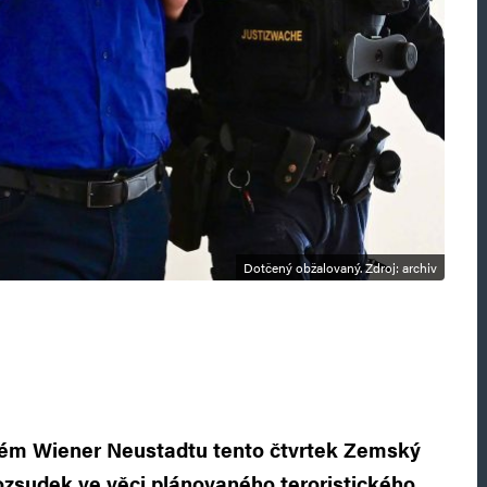
Dotčený obžalovaný. Zdroj: archiv
ém Wiener Neustadtu tento čtvrtek Zemský
ozsudek ve věci plánovaného teroristického