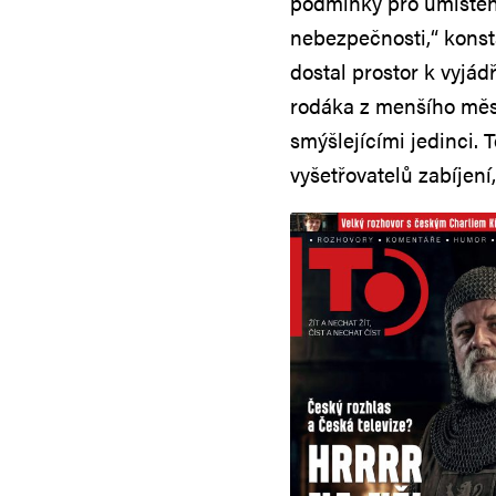
podmínky pro umístěn
nebezpečnosti,“ konst
dostal prostor k vyjád
rodáka z menšího měst
smýšlejícími jedinci.
vyšetřovatelů zabíjení