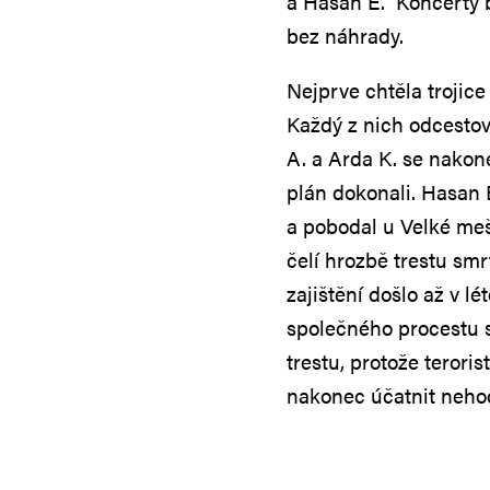
a Hasan E. Koncerty 
bez náhrady.
Nejprve chtěla trojice
Každý z nich odcestova
A. a Arda K. se nakone
plán dokonali. Hasan 
a pobodal u Velké meši
čelí hrozbě trestu smr
zajištění došlo až v l
společného procestu s
trestu, protože teror
nakonec účatnit nehod