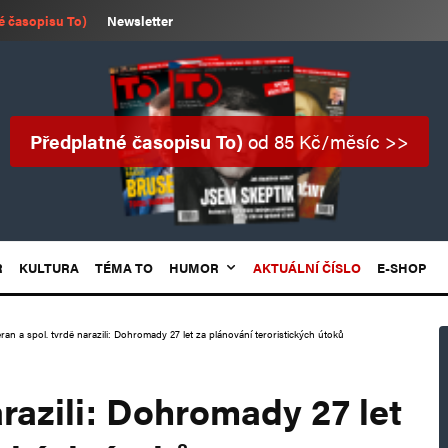
é časopisu To)
Newsletter
Předplatné časopisu To)
od 85 Kč/měsíc >>
R
KULTURA
TÉMA TO
HUMOR
AKTUÁLNÍ ČÍSLO
E-SHOP
ran a spol. tvrdě narazili: Dohromady 27 let za plánování teroristických útoků
arazili: Dohromady 27 let