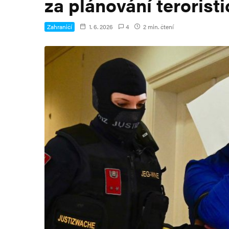
za plánování terorist
Zahraničí
1. 6. 2026
4
2 min. čtení