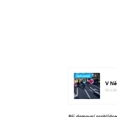
Zahraničí
V Ně
26. 2. 20
Při domovní prohlídce