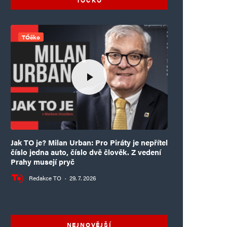
TÓčko
Jak TO je? Milan Urban: Pro Piráty je nepřítel
číslo jedna auto, číslo dvě člověk. Z vedení
Prahy musejí pryč
Redakce TO
·
29. 7. 2026
NEJNOVĚJŠÍ