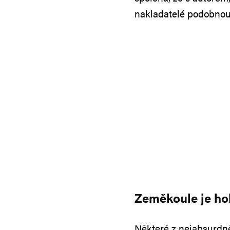
nakladatelé podobnou 
Zeměkoule je ho
Některé z nejabsurdně