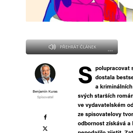
PŘEHRÁT ČLÁNEK
S
polupracovat s
dostala bests
a kriminálníc
Benjamin Kuras
svých starších román
Spisovatel
ve vydavatelském odv
ze spisovatelovy tvo
odbornost získává a 
nepodařilo zjistit. Z