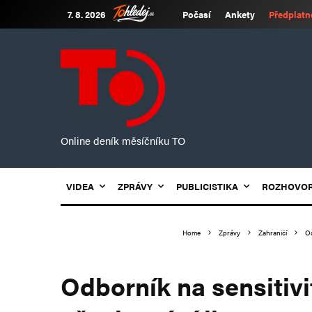
7. 8. 2026
Počasí
Ankety
Předplatn
Online deník měsíčníku TO
VIDEA
ZPRÁVY
PUBLICISTIKA
ROZHOVO
Home
Zprávy
Zahraničí
Od
Odborník na sensitivi