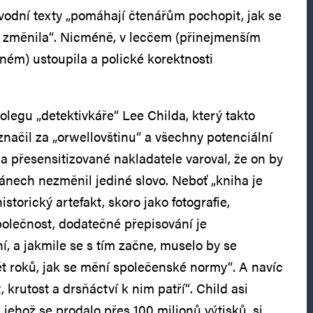
odní texty „pomáhají čtenářům pochopit, jak se
u změnila“. Nicméně, v lecčem (přinejmenším
eném) ustoupila a polické korektnosti
olegu „detektivkáře“ Lee Childa, který takto
načil za „orwellovštinu“ a všechny potenciální
a přesensitizované nakladatele varoval, že on by
ánech nezměnil jediné slovo. Neboť „kniha je
storický artefakt, skoro jako fotografie,
společnost, dodatečné přepisování je
ní, a jakmile se s tím začne, muselo by se
t roků, jak se mění společenské normy“. A navíc
t, krutost a drsňáctví k nim patří“. Child asi
 jehož se prodalo přes 100 milionů výtisků, si