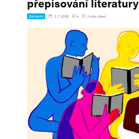
přepisování literatury
Zahraničí
3. 7. 2026
4
2 min. čtení