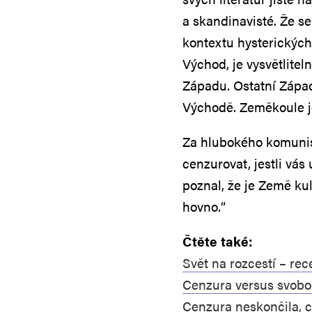
a skandinavisté. Že se
kontextu hysterickýc
Východ, je vysvětlitel
Západu. Ostatní Západ
Východě. Zeměkoule je
Za hlubokého komunism
cenzurovat, jestli vás
poznal, že je Země ku
hovno.“
Čtěte také:
Svět na rozcestí – re
Cenzura versus svobo
Cenzura neskončila, c