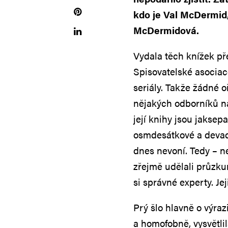
kdo je Val McDermid,
McDermidová.
Vydala těch knížek př
Spisovatelské asociace
seriály. Takže žádné o
nějakých odborníků na 
její knihy jsou jaksepa
osmdesátkové a devade
dnes nevoní. Tedy – ne
zřejmě udělali průzku
si správné experty. Je
Prý šlo hlavně o výraz
a homofobně, vysvětli