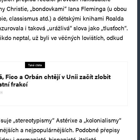
hy Christie, „bondovkami“ Iana Fleminga (u obou
bie, classismus atd.) a dětskými knihami Roalda
zurovala i taková „urážlivá“ slova jako „tlusťoch“.
ikdo neptal, už byli ve věčných lovištích, odkud
Také čtěte
, Fico a Orbán chtějí v Unii začít zlobit
stní frakcí
24
isuje „stereotypismy“ Astérixe a „kolonialismy“
ámějších a nejpopulárnějších. Podobné přepisy
ajdou i germanisté, hispanisté, italisté