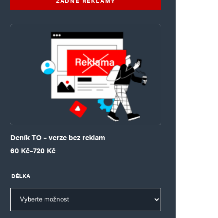
ŽÁDNÉ REKLAMY
Deník TO – verze bez reklam
Rozpětí cen: 60 Kč až 720 Kč
60
Kč
–
720
Kč
DÉLKA