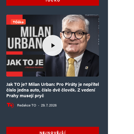
TÓčko
Jak TO je? Milan Urban: Pro Piráty je nepřítel
číslo jedna auto, číslo dvě člověk. Z vedení
Prahy musejí pryč
Redakce TO
·
29. 7. 2026
NEJNOVĚJŠÍ