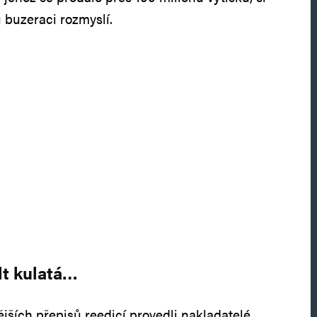
buzeraci rozmyslí.
lt kulatá…
jších přepisů reedicí provedli nakladatelé