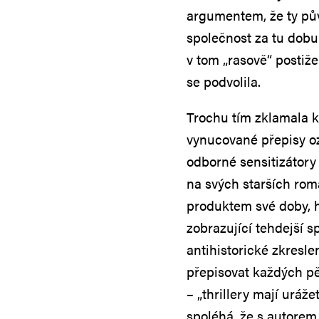
argumentem, že ty pův
společnost za tu dob
v tom „rasově“ postiž
se podvolila.
Trochu tím zklamala k
vynucované přepisy oz
odborné sensitizátory 
na svých starších rom
produktem své doby, hi
zobrazující tehdejší 
antihistorické zkresle
přepisovat každých pě
– „thrillery mají uráže
spoléhá, že s autorem,