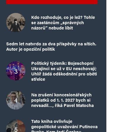
Kdo rozhoduje, co je lež? Tohle
se zastáncům „správných
názorů“ nebude líbit
Sedm let natvrdo za dva příspěvky na sítích.
Autor je opoziční politik
Politický týdeník: Bojeschopní
Ukrajinci se už v EU neschovají;
Uhlíř žádá odškodnění pro oběti
střelce
Na zrušení koncesionářských
poplatků od 1. 1. 2027 bych si
nevsadil…, říká Pavel Matocha
Tato kniha ovlivňuje
geopolitické uvažování Putinova
Ruska. Kam řadí Českou