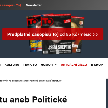
é časopisu To)
Newsletter
Předplatné časopisu To)
od 85 Kč/měsíc >>
R
KULTURA
TÉMA TO
HUMOR
AKTUÁLNÍ ČÍSLO
E-SHOP
borník na sensitivitu aneb Politické přepisování literatury
tu aneb Politické