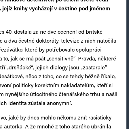
 jejíž knihy vycházejí v češtině pod jménem
es 40, dostala za ně dvě ocenění od britské
 a dva čestné doktoráty, televize z nich natočila
řezávátko, které by potřebovalo spolupráci
to, jak se má psát „sensitivně“. Pravda, některé
tří „drsňácké“, jejich dialogy jsou „zastarale“
sátkové, něco z toho, co se tehdy běžně říkalo,
voní politicky korektním nakladatelům, kteří si
m nynějšího útlocitného čtenářského trhu a našli
jich identita zůstala anonymní.
ivo, jaké by dnes mohlo někomu znít rasisticky
la autorka. A že mnohé z toho starého ubránila