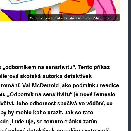
Odborníci na sensitivitu - ilustrační foto. Zdroj: slate.com
 „odborníkem na sensitivitu“. Tento příkaz
ellerová skotská autorka detektivek
h románů Val McDermid jako podmínku reedice
ů. „Odborník na sensitivitu“ je nové řemeslo
ětví. Jeho odbornost spočívá ve vědění, co
rby by mohlo koho urazit. Jak se tato
kdo ji uděluje, se tomuto článku zatím
ato fandové detektivek po celém světě vědí,