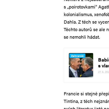
s „poirotovkami“ Agat
kolonialismus, xenofo
Dahla. Z těch se vycen
Těchto autorů se ale n
se nemohli hádat.
Zahraničí
Babiš
s vla
27. 6. 20
Francie si stejně přep
Tintina, z těch nejzn
svých literatur jistě n