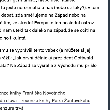
 to ještě nerozmáhá u nás (nebo už taky?), v tom
h debat, zda směřujeme na Západ nebo na
né tím, že střední Evropa je ten poslední ostrov
 nám utekl tak daleko na západ, že se ocitl na
 holt kulatá.
u se vyprávěl tento vtípek (a můžete si jej
 uráží): „Jak první dělnický prezident Gottwald
latá? Na Západ se vysral a z Východu mu přišlo
cenze knihy Františka Novotného
da slova – recenze knihy Petra Žantovského
enzura trvá