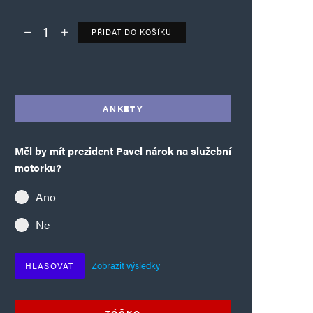
PŘIDAT DO KOŠÍKU
Deník TO – verze bez reklam množství
Alternative:
ANKETY
Měl by mít prezident Pavel nárok na služební
motorku?
Ano
Ne
Zobrazit výsledky
HLASOVAT
TÓČKO