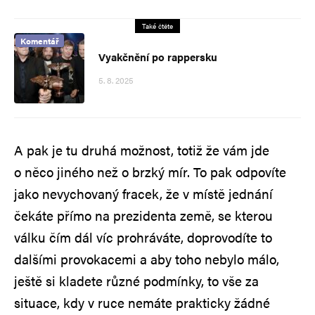
Také čtěte
Komentář
Vyakčnění po rappersku
5. 8. 2025
A pak je tu druhá možnost, totiž že vám jde
o něco jiného než o brzký mír. To pak odpovíte
jako nevychovaný fracek, že v místě jednání
čekáte přímo na prezidenta země, se kterou
válku čím dál víc prohráváte, doprovodíte to
dalšími provokacemi a aby toho nebylo málo,
ještě si kladete různé podmínky, to vše za
situace, kdy v ruce nemáte prakticky žádné