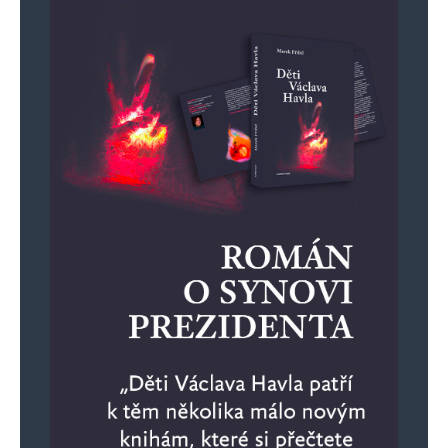
napadnutého štátu – zháňa, spojencov,
politickú a materiálnu podporu. Alebo Vy
by ste na jeho mieste sedel doma a čakal
ako sa to všetko vyvrbí?
Jméno jako
Odpovědět
20. 5. 2025 (16:10)
Zelenský není zvolený prezident?
Petr Michalička
Odpovědět
20. 5. 2025 (14:20)
Roberte, vážně byste měl s tím alkoholem