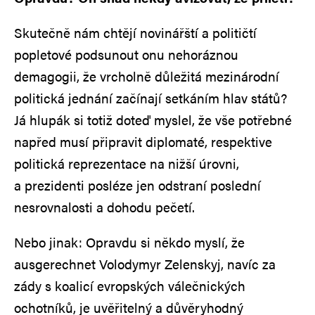
Skutečně nám chtějí novinářští a političtí
popletové podsunout onu nehoráznou
demagogii, že vrcholně důležitá mezinárodní
politická jednání začínají setkáním hlav států?
Já hlupák si totiž doteď myslel, že vše potřebné
napřed musí připravit diplomaté, respektive
politická reprezentace na nižší úrovni,
a prezidenti posléze jen odstraní poslední
nesrovnalosti a dohodu pečetí.
Nebo jinak: Opravdu si někdo myslí, že
ausgerechnet Volodymyr Zelenskyj, navíc za
zády s koalicí evropských válečnických
ochotníků, je uvěřitelný a důvěryhodný