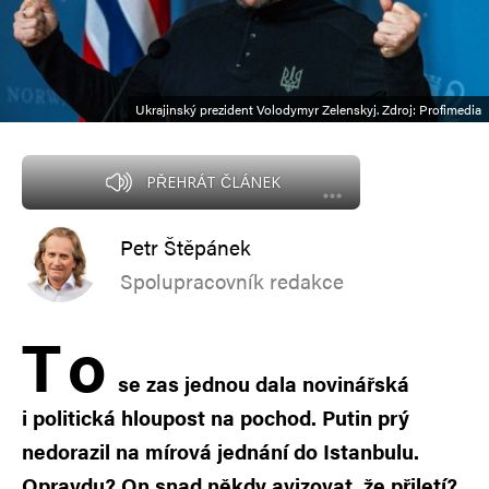
Ukrajinský prezident Volodymyr Zelenskyj. Zdroj: Profimedia
PŘEHRÁT ČLÁNEK
Petr Štěpánek
Spolupracovník redakce
T
o
se zas jednou dala novinářská
i politická hloupost na pochod. Putin prý
nedorazil na mírová jednání do Istanbulu.
Opravdu? On snad někdy avizovat, že přiletí?