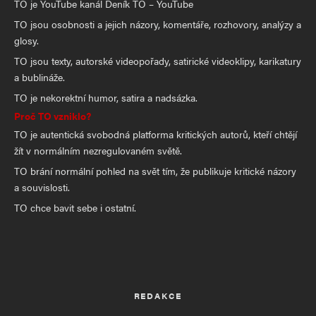
TO je YouTube kanál Deník TO – YouTube
v Istanbulu. MOhl si ponechat Charkov a Odesu.
TO jsou osobnosti a jejich názory, komentáře, rozhovory, analýzy a
Za pár měsíců bude úplná kapitulace. Minus
glosy.
další desetisíce mrtvých a invalidů,
TO jsou texty, autorské videopořady, satirické videoklipy, karikatury
a Charkovská oblast bude russská.
a bublináže.
Volodymyre, zničil jsi Ukrajinu, zničils celou
TO je nekorektní humor, satira a nadsázka.
Proč TO vzniklo?
generaci mladých Ukrajinců, rezignuj!
TO je autentická svobodná platforma kritických autorů, kteří chtějí
žít v normálním nezregulovaném světě.
Děsí mne, že PePa prohlásil Zelenského za svůj
TO brání normální pohled na svět tím, že publikuje kritické názory
vzor. PePa chce Česko zatáhnout do katastrofy!
a souvislosti.
Naštěstí Trump má rozum, na rozdíl od
TO chce bavit sebe i ostatní.
dementního Bidena a křenící se Kamaly.
Naštěstí bez USA evropští troubelíni nemají
šanci eskalovat a vyrazit na Stalingrad.
Směšná neschopná armádička EU bez
REDAKCE