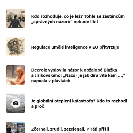
Horal 18
Odpovědět
Kdo rozhoduje, co je lež? Tohle se zastáncům
20. 5. 2025 (9:55)
„správných názorů“ nebude líbit
Dost slaboduché
Regulace umělé inteligence v EU přitvrzuje
Spinch
Odpovědět
Decroix vyslovila názor k obžalobě Blažka
20. 5. 2025 (10:23)
a Jiříkovského: „Názor je jak díra víte kam …,“
napsala v plavkách
Ale no tak – Tomíku-Lojziku, nebo jak se
jmenuješ, nějaký lepší a větší blbost bys tam
Je globální oteplení katastrofa? Kdo to rozhodl
zřejmě nevyšťoural, viď??
a proč
Robo
Odpovědět
Zčernali, zrudli, zezelenali. Piráti přišli