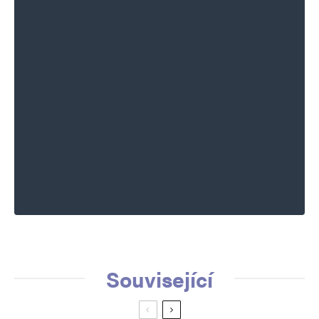
miliardy dolaru povazovaly za pujcku,
kterou si ostatne zacaly uz pred
Trumpem vybirat. Viz Black Rock.
Tomio Okamura
Odpovědět
20. 5. 2025 (7:05)
Pane Štěpánek, přece jsme se jasně domluvili,
že text mi před publikací pošlete a já jej předám
ke schválení do Moskvy! Chovejte se prosím
jako někdo, komu na Česku záleží! Příště to
nebudu tolerovat. Moskva by nám mohla
Související
zastavit financování!