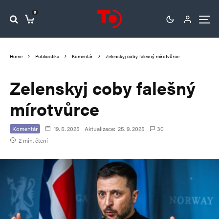
0
Home
Publicistika
Komentář
Zelenskyj coby falešný mírotvůrce
Zelenskyj coby falešný
mírotvůrce
Komentář
19. 5. 2025
Aktualizace:
25. 9. 2025
30
2 min. čtení