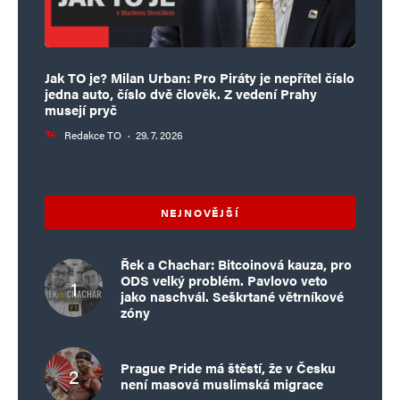
hodnoty západnej demokracie, čiže peniaze,
a EÚ pos..erie všetko, čoho sa chopí. Rusi sa
dali do holportu s Iránom, Severnou Kóreou
Jak TO je? Milan Urban: Pro Piráty je nepřítel číslo
a s Čínou (ktorá im však nevyhovie vo
jedna auto, číslo dvě člověk. Z vedení Prahy
musejí pryč
všetkom) – so štátmi s jednoznačnými
Redakce TO
·
29. 7. 2026
autokratickými vládami. Sú na tom lepšie, aj
keď nevyhrajú, oni totiž ani veľmi nebojujú,
na to používajú vojakov zo sovietskych
NEJNOVĚJŠÍ
podštátov (Čečenci, Kirgizi, Tuvanci,
Baškirci…). Ten život mimo potemkinovských
Řek a Chachar: Bitcoinová kauza, pro
výstavných ruských centier je dosť ťažký
ODS velký problém. Pavlovo veto
jako naschvál. Seškrtané větrníkové
a ak chce jeden opraviť strechu, musí ísť za
zóny
žoldniera. Predvčerom som videl na
Telegrame video, kde burjatský vojak zaberá
Prague Pride má štěstí, že v Česku
není masová muslimská migrace
na mobil svojich kolegov v jednotke