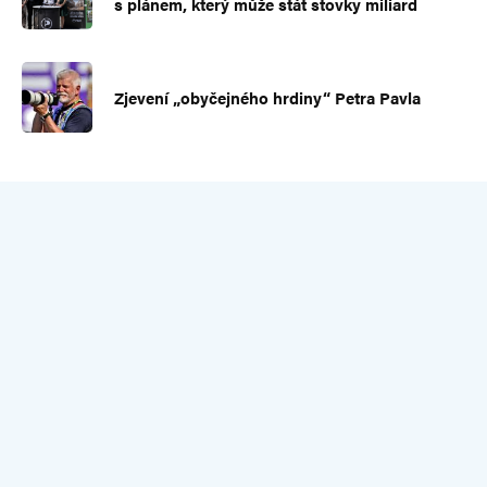
s plánem, který může stát stovky miliard
20. 5. 2025 (11:06)
Petr Štěpánek skvěle jako obvykle.
Zjevení „obyčejného hrdiny“ Petra Pavla
Je TO tak.
Co udělal Zelenky pro mír?
Nějaký vážně míněný pokus(y)?
Provokacemi Ruska, ostřelováním a zabíjením
v Donecku a Luhansku?
Přihláškou do NATO?
Americkými základnami u hranic Ruska?
Vyzbrojením Azova?
Nacistickými symboly na českém tanku?
Edelweis, jak ocenil i náš PePa?
Okrájením práv russsské menšiny?