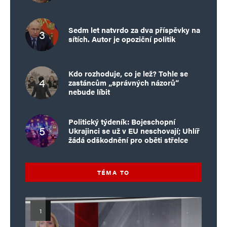
a vymenováva ich národnosti. Nakoniec so
smiechom konštatuje, že bojujú za Rusko,
Sedm let natvrdo za dva příspěvky na
sítích. Autor je opoziční politik
ale bez Rusov. Takže ak vyhrá, tak si to
víťazstvo asi privlastní Kadyrov pre
Čečensko a Putin ostane s dlhým nosom :))).
Kdo rozhoduje, co je lež? Tohle se
zastáncům „správných názorů“
nebude líbit
Milan
Odpovědět
Politický týdeník: Bojeschopní
Ukrajinci se už v EU neschovají; Uhlíř
20. 5. 2025 (13:43)
žádá odškodnění pro oběti střelce
Pindate nesmysly. Žoldak je najímaný
voják za žold cizí armádou, typicky ti
TÉMA TO
všichni cizinci, kteri bojujou za ukry,
Poláci, Francouzi ,Němci a další, to jsou
žoldáci. To co vy popisujete jsou pořád