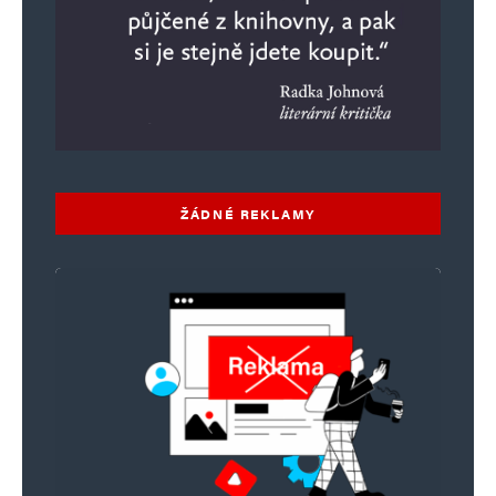
ubrat. Vždyť Vy už jste na tom tak špatně, že
prokazatelně nerozumíte psanému slovu. 🙂
Jura
Odpovědět
19. 5. 2025 (19:16)
ŽÁDNÉ REKLAMY
Četl jste ty žblepty po sobě ? Nějaký věcný
argument kromě zpochybňování textu byste
neměl ? Zkuste předvést, že tím hlupákem
nejste právě vy …
Konečný
Odpovědět
19. 5. 2025 (19:51)