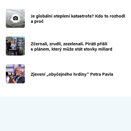
Je globální oteplení katastrofa? Kdo to rozhodl
a proč
Zčernali, zrudli, zezelenali. Piráti přišli
s plánem, který může stát stovky miliard
Zjevení „obyčejného hrdiny“ Petra Pavla