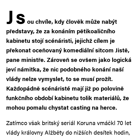
J
s
ou chvíle, kdy člověk může nabýt
představy, že za konáním pětikoaličního
kabinetu stojí scénáristi, jejichž cílem je
překonat oceňovaný komediální sitcom Jistě,
pane ministře. Zároveň se ovšem jako logická
jeví námitka, že nic podobného konání naší
vlády nelze vymyslet, to se musí prožít.
Každopádně scénáristé mají již po polovině
funkčního období kabinetu tolik materiálů, že
mohou pomalu chystat casting na herce.
Zatímco však britský seriál Koruna vmáčkl 70 let
vlády královny Alžběty do nižších desítek hodin,