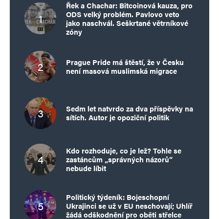
Řek a Chachar: Bitcoinová kauza, pro
ODS velký problém. Pavlovo veto
jako naschvál. Seškrtané větrníkové
zóny
Prague Pride má štěstí, že v Česku
není masová muslimská migrace
Sedm let natvrdo za dva příspěvky na
sítích. Autor je opoziční politik
Kdo rozhoduje, co je lež? Tohle se
zastáncům „správných názorů“
nebude líbit
Politický týdeník: Bojeschopní
Ukrajinci se už v EU neschovají; Uhlíř
žádá odškodnění pro oběti střelce