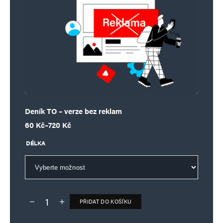
Deník TO – verze bez reklam
Rozpětí cen: 60 Kč až 720 Kč
60
Kč
–
720
Kč
DÉLKA
PŘIDAT DO KOŠÍKU
Deník TO – verze bez reklam množství
Alternative: