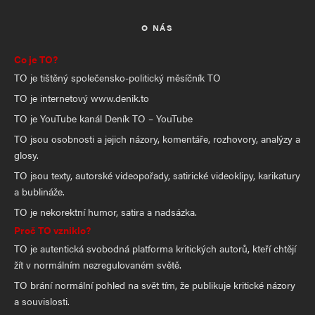
O NÁS
Co je TO?
TO je tištěný společensko-politický měsíčník TO
TO je internetový www.denik.to
TO je YouTube kanál Deník TO – YouTube
TO jsou osobnosti a jejich názory, komentáře, rozhovory, analýzy a
glosy.
TO jsou texty, autorské videopořady, satirické videoklipy, karikatury
a bublináže.
TO je nekorektní humor, satira a nadsázka.
Proč TO vzniklo?
TO je autentická svobodná platforma kritických autorů, kteří chtějí
žít v normálním nezregulovaném světě.
TO brání normální pohled na svět tím, že publikuje kritické názory
a souvislosti.