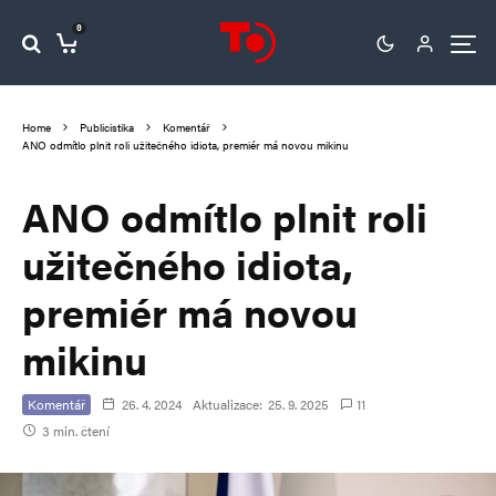
0
Home
Publicistika
Komentář
ANO odmítlo plnit roli užitečného idiota, premiér má novou mikinu
ANO odmítlo plnit roli
užitečného idiota,
premiér má novou
mikinu
Komentář
26. 4. 2024
Aktualizace:
25. 9. 2025
11
3 min. čtení