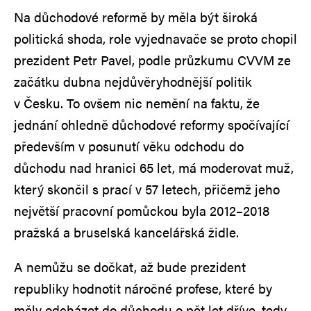
Na důchodové reformě by měla být široká
politická shoda, role vyjednavače se proto chopil
prezident Petr Pavel, podle průzkumu CVVM ze
začátku dubna nejdůvěryhodnější politik
v Česku. To ovšem nic nemění na faktu, že
jednání ohledně důchodové reformy spočívající
především v posunutí věku odchodu do
důchodu nad hranici 65 let, má moderovat muž,
který skončil s prací v 57 letech, přičemž jeho
největší pracovní pomůckou byla 2012–2018
pražská a bruselská kancelářská židle.
A nemůžu se dočkat, až bude prezident
republiky hodnotit náročné profese, které by
měly odcházet do důchodu o pět let dříve, tedy