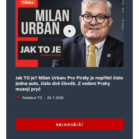
TÓčko
Jak TO je? Milan Urban: Pro Piráty je nepřítel číslo
jedna auto, číslo dvě člověk. Z vedení Prahy
musejí pryč
Redakce TO
·
29. 7. 2026
NEJNOVĚJŠÍ