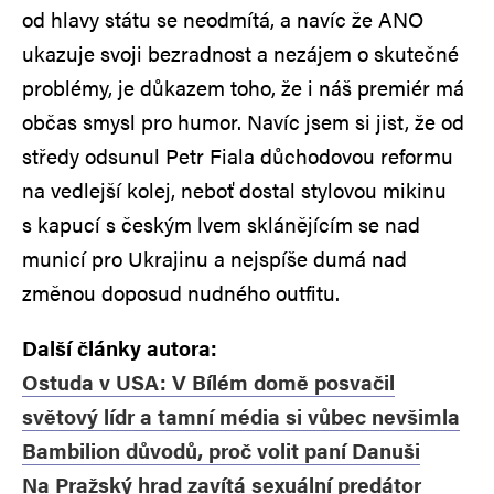
od hlavy státu se neodmítá, a navíc že ANO
ukazuje svoji bezradnost a nezájem o skutečné
problémy, je důkazem toho, že i náš premiér má
občas smysl pro humor. Navíc jsem si jist, že od
středy odsunul Petr Fiala důchodovou reformu
na vedlejší kolej, neboť dostal stylovou mikinu
s kapucí s českým lvem sklánějícím se nad
municí pro Ukrajinu a nejspíše dumá nad
změnou doposud nudného outfitu.
Další články autora:
Ostuda v USA: V Bílém domě posvačil
světový lídr a tamní média si vůbec nevšimla
Bambilion důvodů, proč volit paní Danuši
Na Pražský hrad zavítá sexuální predátor