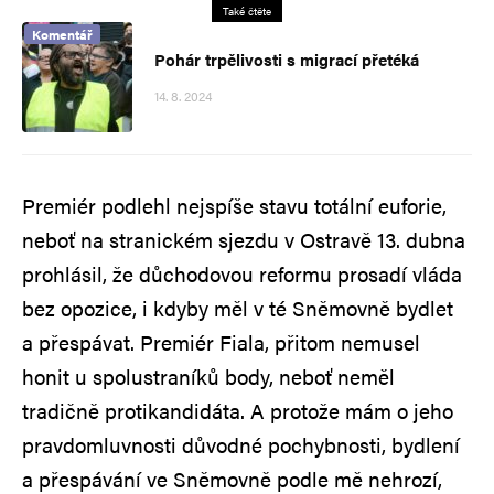
Také čtěte
Komentář
Pohár trpělivosti s migrací přetéká
14. 8. 2024
Premiér podlehl nejspíše stavu totální euforie,
neboť na stranickém sjezdu v Ostravě 13. dubna
prohlásil, že důchodovou reformu prosadí vláda
bez opozice, i kdyby měl v té Sněmovně bydlet
a přespávat. Premiér Fiala, přitom nemusel
honit u spolustraníků body, neboť neměl
tradičně protikandidáta. A protože mám o jeho
pravdomluvnosti důvodné pochybnosti, bydlení
a přespávání ve Sněmovně podle mě nehrozí,