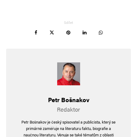
Sdílet
Jméno
*
E-mail
*
Webová stránka
Petr Bošnakov
Redaktor
Petr Bošnakov je český spisovatel a publicista, který se
Uložit do prohlížeče jméno, e-mail a webovou stránku pro budoucí
primárně zaměřuje na literaturu faktu, biografie a
komentáře.
naučnou literaturu. Věnuje se také tématům z oblasti