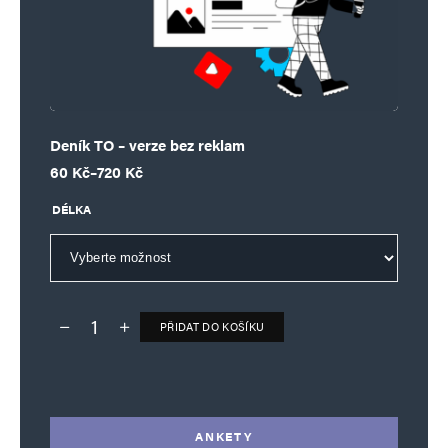
Deník TO – verze bez reklam
Rozpětí cen: 60 Kč až 720 Kč
60
Kč
–
720
Kč
DÉLKA
PŘIDAT DO KOŠÍKU
Deník TO – verze bez reklam množství
Alternative:
ANKETY