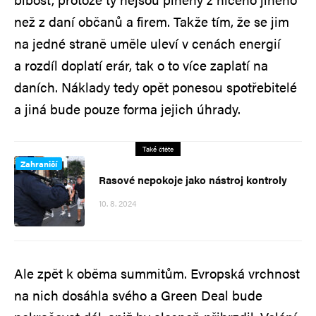
než z daní občanů a firem. Takže tím, že se jim
na jedné straně uměle uleví v cenách energií
a rozdíl doplatí erár, tak o to více zaplatí na
daních. Náklady tedy opět ponesou spotřebitelé
a jiná bude pouze forma jejich úhrady.
Také čtěte
Zahraničí
Rasové nepokoje jako nástroj kontroly
10. 8. 2024
Ale zpět k oběma summitům. Evropská vrchnost
na nich dosáhla svého a Green Deal bude