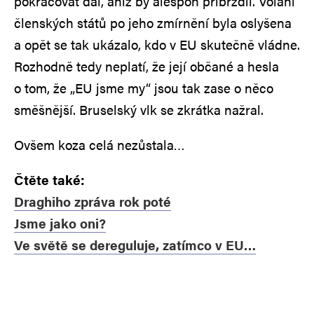
pokračovat dál, aniž by alespoň přibrzdil. Volání
členských států po jeho zmírnění byla oslyšena
a opět se tak ukázalo, kdo v EU skutečně vládne.
Rozhodně tedy neplatí, že její občané a hesla
o tom, že „EU jsme my“ jsou tak zase o něco
směšnější. Bruselský vlk se zkrátka nažral.
Ovšem koza celá nezůstala…
Čtěte také:
Draghiho zpráva rok poté
Jsme jako oni?
Ve světě se dereguluje, zatímco v EU…