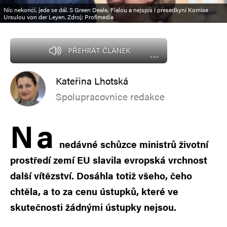
Nic nekončí, jede se dál. S Green Deale, Fialou a nejspíš i přesedkyní Komise
Ursulou von der Leyen. Zdroj: Profimedia
PŘEHRÁT ČLÁNEK
Kateřina Lhotská
Spolupracovnice redakce
N
a
nedávné schůzce ministrů životní
prostředí zemí EU slavila evropská vrchnost
další vítězství. Dosáhla totiž všeho, čeho
chtěla, a to za cenu ústupků, které ve
skutečnosti žádnými ústupky nejsou.