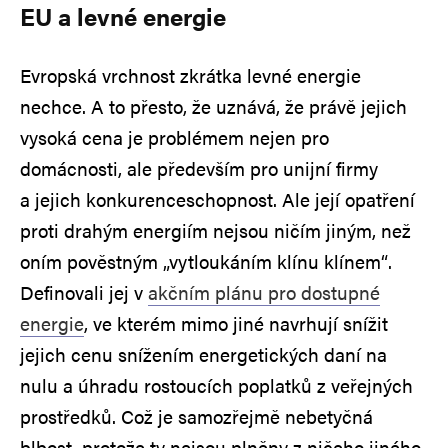
EU a levné energie
Evropská vrchnost zkrátka levné energie
nechce. A to přesto, že uznává, že právě jejich
vysoká cena je problémem nejen pro
domácnosti, ale především pro unijní firmy
a jejich konkurenceschopnost. Ale její opatření
proti drahým energiím nejsou ničím jiným, než
oním pověstným „vytloukáním klínu klínem“.
Definovali jej v
akčním plánu pro dostupné
energie
, ve kterém mimo jiné navrhují snížit
jejich cenu snížením energetických daní na
nulu a úhradu rostoucích poplatků z veřejných
prostředků. Což je samozřejmě nebetyčná
blbost, protože ty nejsou plněny z ničeho jiného