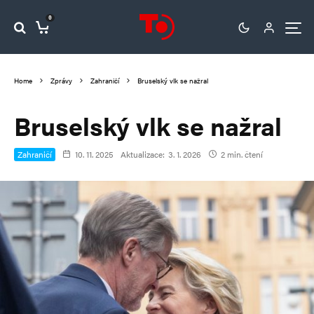
0
Home
Zprávy
Zahraničí
Bruselský vlk se nažral
Bruselský vlk se nažral
Zahraničí
10. 11. 2025
Aktualizace:
3. 1. 2026
2 min. čtení