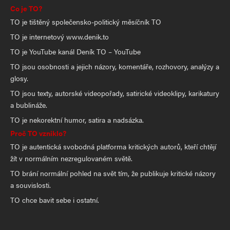
Co je TO?
TO je tištěný společensko-politický měsíčník TO
TO je internetový www.denik.to
TO je YouTube kanál Deník TO – YouTube
TO jsou osobnosti a jejich názory, komentáře, rozhovory, analýzy a
glosy.
TO jsou texty, autorské videopořady, satirické videoklipy, karikatury
a bublináže.
TO je nekorektní humor, satira a nadsázka.
Proč TO vzniklo?
TO je autentická svobodná platforma kritických autorů, kteří chtějí
žít v normálním nezregulovaném světě.
TO brání normální pohled na svět tím, že publikuje kritické názory
a souvislosti.
TO chce bavit sebe i ostatní.