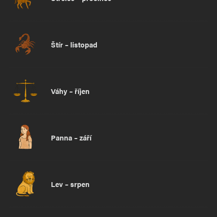
Štír – listopad
Váhy – říjen
Panna – září
Lev – srpen