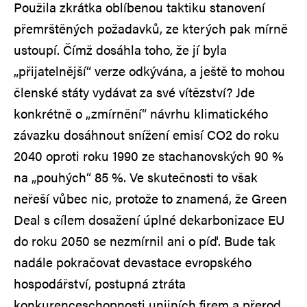
Použila zkrátka oblíbenou taktiku stanovení
přemrštěných požadavků, ze kterých pak mírně
ustoupí. Čímž dosáhla toho, že jí byla
„přijatelnější“ verze odkývána, a ještě to mohou
členské státy vydávat za své vítězství? Jde
konkrétně o „zmírnění“ návrhu klimatického
závazku dosáhnout snížení emisí CO2 do roku
2040 oproti roku 1990 ze stachanovských 90 %
na „pouhých“ 85 %. Ve skutečnosti to však
neřeší vůbec nic, protože to znamená, že Green
Deal s cílem dosažení úplné dekarbonizace EU
do roku 2050 se nezmírnil ani o píď. Bude tak
nadále pokračovat devastace evropského
hospodářství, postupná ztráta
konkurenceschopnosti unijních firem a přerod