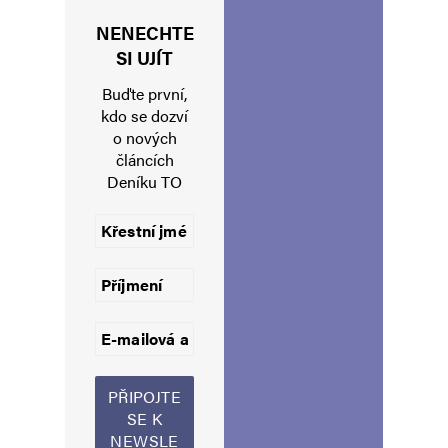
NENECHTE
Jméno
*
SI UJÍT
Buďte první,
kdo se dozví
o nových
E-mail
*
Webová stránka
článcích
Deníku TO
Uložit do prohlížeče jméno, e-mail a webovou stránku pro budoucí
komentáře.
Informujte mě o nových komentářích e-mailem.
Informujte mě o nových příspěvcích e-mailem.
Alternative: