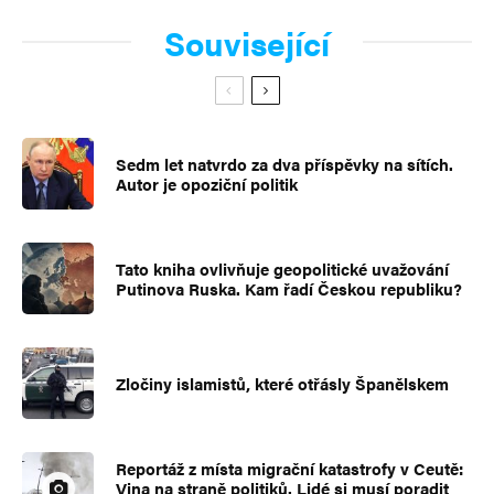
Související
Sedm let natvrdo za dva příspěvky na sítích.
Autor je opoziční politik
Tato kniha ovlivňuje geopolitické uvažování
Putinova Ruska. Kam řadí Českou republiku?
Zločiny islamistů, které otřásly Španělskem
Reportáž z místa migrační katastrofy v Ceutě:
Vina na straně politiků. Lidé si musí poradit