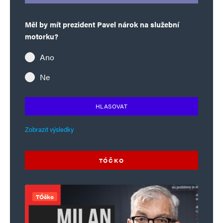
Měl by mít prezident Pavel nárok na služební
motorku?
Ano
Ne
HLASOVAT
Zobrazit výsledky
TÓČKO
TÓčko