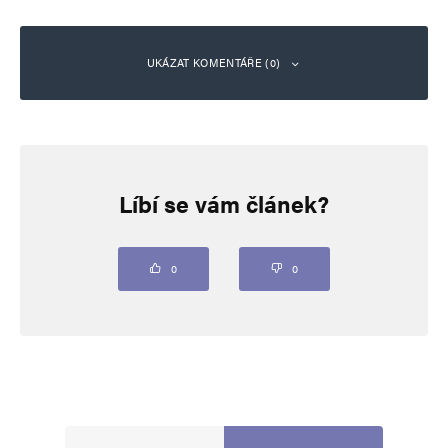
UKÁZAT KOMENTÁŘE (0)
Napsat komentář
Líbí se vám článek?
Vaše e-mailová adresa nebude zveřejněna.
Vyžadované informace jsou
označeny
*
Komentář
*
0
0