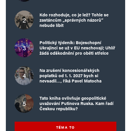
Kdo rozhoduje, co je lež? Tohle se
zastáncům „správných názorů“
nebude líbit
Politický týdeník: Bojeschopní
Ukrajinci se už v EU neschovají; Uhlíř
žádá odškodnění pro oběti střelce
Na zrušení koncesionářských
poplatků od 1. 1. 2027 bych si
nevsadil…, říká Pavel Matocha
Tato kniha ovlivňuje geopolitické
uvažování Putinova Ruska. Kam řadí
Českou republiku?
TÉMA TO