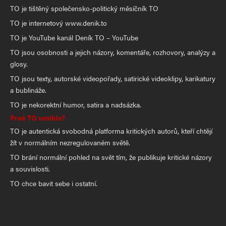
TO je tištěný společensko-politický měsíčník TO
TO je internetový www.denik.to
TO je YouTube kanál Deník TO – YouTube
TO jsou osobnosti a jejich názory, komentáře, rozhovory, analýzy a
glosy.
TO jsou texty, autorské videopořady, satirické videoklipy, karikatury
a bublináže.
TO je nekorektní humor, satira a nadsázka.
Proč TO vzniklo?
TO je autentická svobodná platforma kritických autorů, kteří chtějí
žít v normálním nezregulovaném světě.
TO brání normální pohled na svět tím, že publikuje kritické názory
a souvislosti.
TO chce bavit sebe i ostatní.