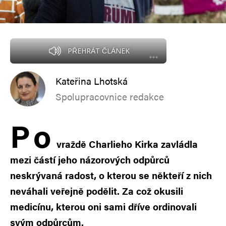
PŘEHRÁT ČLÁNEK
Kateřina Lhotská
Spolupracovnice redakce
P
o
vraždě Charlieho Kirka zavládla
mezi částí jeho názorových odpůrců
neskrývaná radost, o kterou se někteří z nich
neváhali veřejně podělit. Za což okusili
medicínu, kterou oni sami dříve ordinovali
svým odpůrcům.