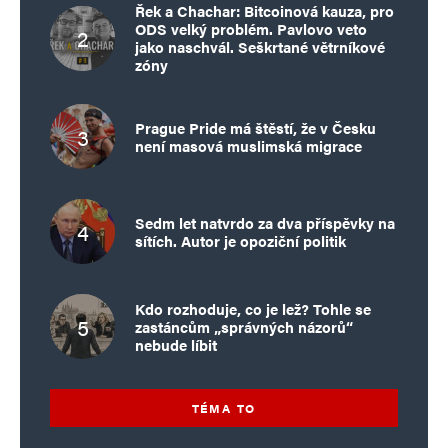
Řek a Chachar: Bitcoinová kauza, pro
ODS velký problém. Pavlovo veto
jako naschvál. Seškrtané větrníkové
zóny
Prague Pride má štěstí, že v Česku
není masová muslimská migrace
Sedm let natvrdo za dva příspěvky na
sítích. Autor je opoziční politik
Kdo rozhoduje, co je lež? Tohle se
zastáncům „správných názorů“
nebude líbit
TÉMA TO