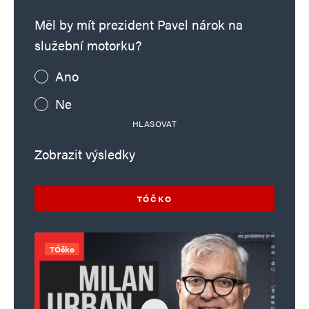
Měl by mít prezident Pavel nárok na
služební motorku?
Ano
Ne
HLASOVAT
Zobrazit výsledky
TÓČKO
TÓčko