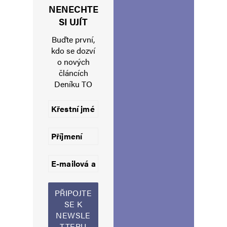
NENECHTE
Jméno
*
SI UJÍT
Buďte první,
kdo se dozví
o nových
E-mail
*
Webová stránka
článcích
Deníku TO
Uložit do prohlížeče jméno, e-mail a webovou stránku pro budoucí
komentáře.
Informujte mě o nových komentářích e-mailem.
Informujte mě o nových příspěvcích e-mailem.
Alternative: