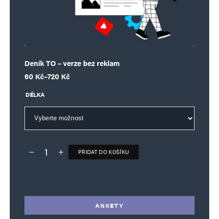
Deník TO – verze bez reklam
Rozpětí cen: 60 Kč až 720 Kč
60
Kč
–
720
Kč
DÉLKA
PŘIDAT DO KOŠÍKU
Deník TO – verze bez reklam množství
Alternative:
ANKETY