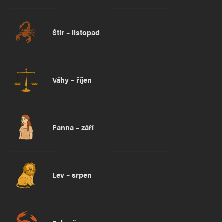
Štír – listopad
Váhy – říjen
Panna – září
Lev – srpen