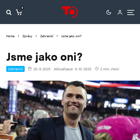
0
Home
Zprávy
Zahraničí
Jsme jako oni?
Jsme jako oni?
Zahraničí
25. 9. 2025
Aktualizace:
9. 10. 2025
2 min. čtení