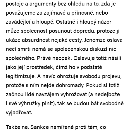
postoje a argumenty bez ohledu na to, zda je
považujeme za zajímavé a přínosné, nebo
zavádějící a hloupé. Ostatně i hloupý názor
může společnost posunout dopředu, protože jí
ukáže absurdnost nějaké cesty. Jenomže oslava
něčí smrti nemá se společenskou diskuzí nic
společného. Právě naopak. Oslavuje totiž násilí
jako její prostředek, čímž ho v podstatě
legitimizuje. A navíc ohrožuje svobodu projevu,
protože s ním nejde dohromady. Pokud si totiž
začnou lidé navzájem vyhrožovat (a nedejbože
i své výhružky plnit), tak se budou bát svobodně
vyjadřovat.
Takže ne. Sankce namířené proti těm, co