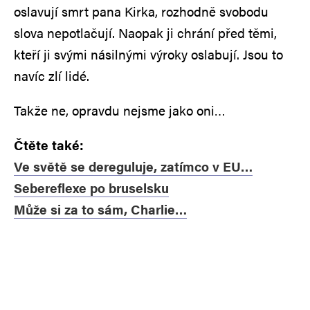
oslavují smrt pana Kirka, rozhodně svobodu
slova nepotlačují. Naopak ji chrání před těmi,
kteří ji svými násilnými výroky oslabují. Jsou to
navíc zlí lidé.
Takže ne, opravdu nejsme jako oni…
Čtěte také:
Ve světě se dereguluje, zatímco v EU…
Sebereflexe po bruselsku
Může si za to sám, Charlie…