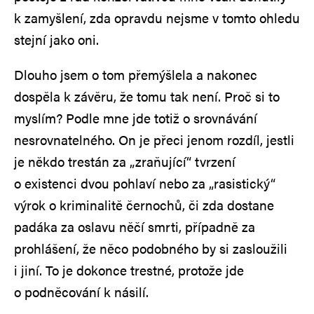
k zamyšlení, zda opravdu nejsme v tomto ohledu
stejní jako oni.
Dlouho jsem o tom přemýšlela a nakonec
dospěla k závěru, že tomu tak není. Proč si to
myslím? Podle mne jde totiž o srovnávání
nesrovnatelného. On je přeci jenom rozdíl, jestli
je někdo trestán za „zraňující“ tvrzení
o existenci dvou pohlaví nebo za „rasistický“
výrok o kriminalitě černochů, či zda dostane
padáka za oslavu něčí smrti, případně za
prohlášení, že něco podobného by si zasloužili
i jiní. To je dokonce trestné, protože jde
o podněcování k násilí.