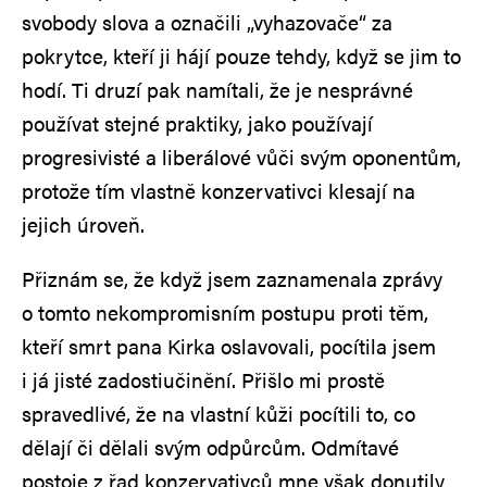
svobody slova a označili „vyhazovače“ za
pokrytce, kteří ji hájí pouze tehdy, když se jim to
hodí. Ti druzí pak namítali, že je nesprávné
používat stejné praktiky, jako používají
progresivisté a liberálové vůči svým oponentům,
protože tím vlastně konzervativci klesají na
jejich úroveň.
Přiznám se, že když jsem zaznamenala zprávy
o tomto nekompromisním postupu proti těm,
kteří smrt pana Kirka oslavovali, pocítila jsem
i já jisté zadostiučinění. Přišlo mi prostě
spravedlivé, že na vlastní kůži pocítili to, co
dělají či dělali svým odpůrcům. Odmítavé
postoje z řad konzervativců mne však donutily