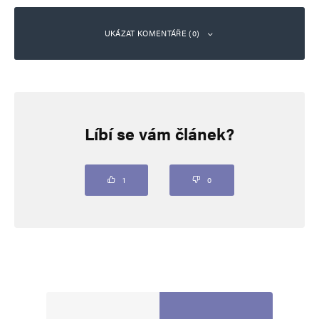
UKÁZAT KOMENTÁŘE (0)
Napsat komentář
Líbí se vám článek?
Vaše e-mailová adresa nebude zveřejněna.
Vyžadované informace jsou
označeny
*
Komentář
*
1
0