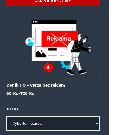
ŽÁDNÉ REKLAMY
Deník TO – verze bez reklam
Rozpětí cen: 60 Kč až 720 Kč
60
Kč
–
720
Kč
DÉLKA