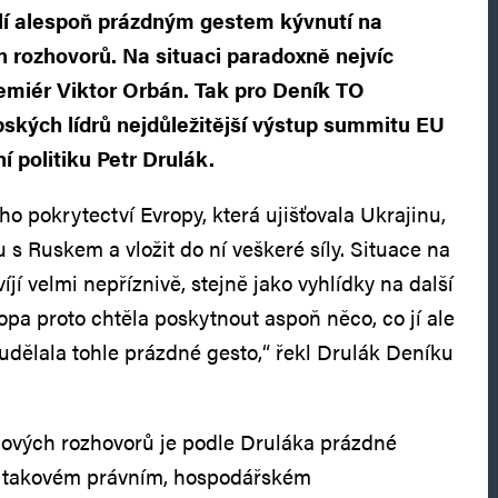
lí alespoň prázdným gestem kývnutí na
h rozhovorů. Na situaci paradoxně nejvíc
emiér Viktor Orbán. Tak pro Deník TO
pských lídrů nejdůležitější výstup summitu EU
 politiku Petr Drulák.
ího pokrytectví Evropy, která ujišťovala Ukrajinu,
 s Ruskem a vložit do ní veškeré síly. Situace na
yvíjí velmi nepříznivě, stejně jako vyhlídky na další
opa proto chtěla poskytnout aspoň něco, co jí ale
udělala tohle prázdné gesto,“ řekl Drulák Deníku
pových rozhovorů je podle Druláka prázdné
 v takovém právním, hospodářském