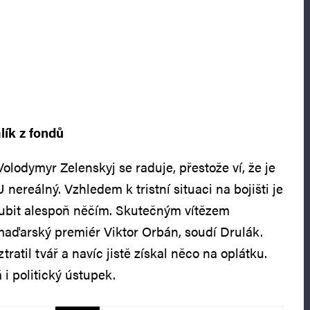
lík z fondů
olodymyr Zelenskyj se raduje, přestože ví, že je
nereálný. Vzhledem k tristní situaci na bojišti je
lubit alespoň něčím. Skutečným vítězem
aďarský premiér Viktor Orbán, soudí Drulák.
atil tvář a navíc jistě získal něco na oplátku.
i politický ústupek.