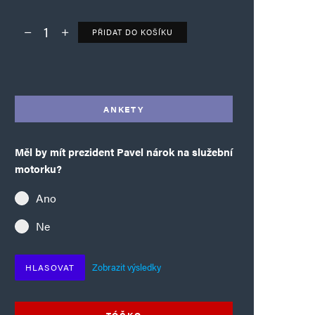
PŘIDAT DO KOŠÍKU
Deník TO – verze bez reklam množství
Alternative:
ANKETY
Měl by mít prezident Pavel nárok na služební
motorku?
Ano
Ne
Zobrazit výsledky
HLASOVAT
TÓČKO