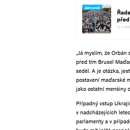
Zahraničí
Řada
před
12. 4. 20
„Já myslím, že Orbán 
před tím Brusel Maďar
seděl. A je otázka, je
postavení maďarské m
jako ostatní menšiny d
Případný vstup Ukraj
v nadcházejících letec
parlamenty a v případ