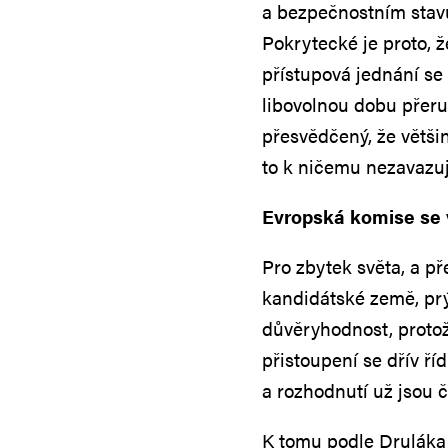
a bezpečnostním stavu,
Pokrytecké je proto, ž
přístupová jednání se
libovolnou dobu přeru
přesvědčený, že většin
to k ničemu nezavazuj
Evropská komise se 
Pro zbytek světa, a př
kandidátské země, prý
důvěryhodnost, proto
přistoupení se dřív říd
a rozhodnutí už jsou či
K tomu podle Druláka 