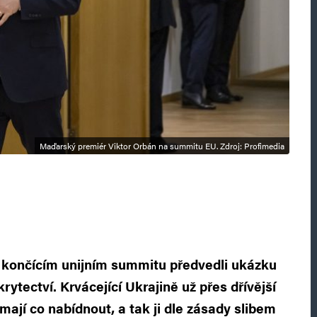
Maďarský premiér Viktor Orbán na summitu EU. Zdroj: Profimedia
na končícím unijním summitu předvedli ukázku
rytectví. Krvácející Ukrajině už přes dřívější
emají co nabídnout, a tak ji dle zásady slibem