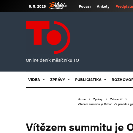
6. 8. 2026
Počasí
Ankety
Předplatn
Online deník měsíčníku TO
VIDEA
ZPRÁVY
PUBLICISTIKA
ROZHOVO
Home
Zprávy
Zahraničí
Vítězem summitu je Orbán. Za prázdné gest
Vítězem summitu je O