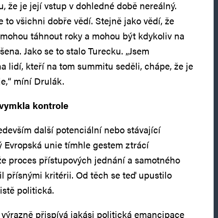
 že je její vstup v dohledné době nereálný.
e to všichni dobře vědí. Stejně jako vědí, že
 mohou táhnout roky a mohou být kdykoliv na
šena. Jako se to stalo Turecku. „Jsem
a lidí, kteří na tom summitu seděli, chápe, že je
e,“ míní Drulák.
vymkla kontrole
edevším další potenciální nebo stávající
 Evropská unie tímhle gestem ztrácí
že proces přístupových jednání a samotného
il přísnými kritérii. Od těch se teď upustilo
stě politická.
výrazně přispívá jakási politická emancipace