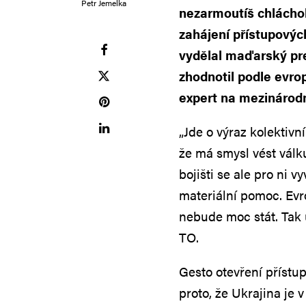
Petr Jemelka
nezarmoutíš chlácho
zahájení přístupovýc
vydělal maďarský pr
zhodnotil podle evro
expert na mezinárodní
„Jde o výraz kolektivn
že má smysl vést válku
bojišti se ale pro ni v
materiální pomoc. Evr
nebude moc stát. Tak 
TO.
Gesto otevření přístu
proto, že Ukrajina je