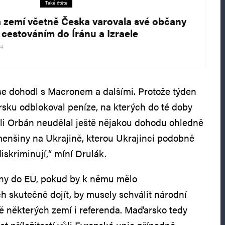
Také čtěte
 zemí včetně Česka varovala své občany
 cestováním do Íránu a Izraele
24
se dohodl s Macronem a dalšími. Protože týden
sku odblokoval peníze, na kterých do té doby
stli Orbán neudělal ještě nějakou dohodu ohledně
enšiny na Ukrajině, kterou Ukrajinci podobně
iskriminují,“ míní Drulák.
iny do EU, pokud by k němu mělo
h skutečně dojít, by musely schválit národní
ě některých zemí i referenda. Maďarsko tedy