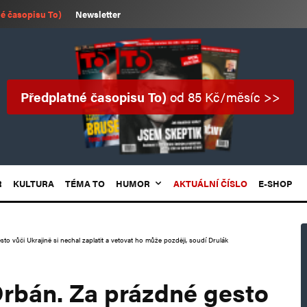
é časopisu To)
Newsletter
Předplatné časopisu To)
od 85 Kč/měsíc >>
R
KULTURA
TÉMA TO
HUMOR
AKTUÁLNÍ ČÍSLO
E-SHOP
o vůči Ukrajině si nechal zaplatit a vetovat ho může později, soudí Drulák
rbán. Za prázdné gesto