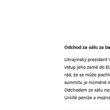
Odchod za sálu za ba
Ukrajinský prezident V
vstup jeho země do EU 
rád, že se může poch
summitu je nicméně m
Odchodem ze sálu neztr
Určitě peníze a možná 