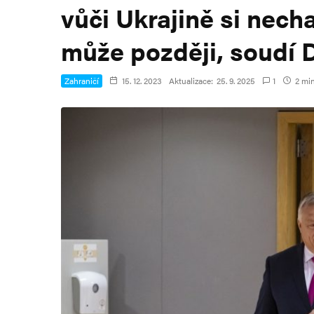
vůči Ukrajině si necha
může později, soudí 
Zahraničí
15. 12. 2023
Aktualizace:
25. 9. 2025
1
2 min