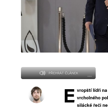
PŘEHRÁT ČLÁNEK
E
vropští lídři 
vrcholného pok
silácké řeči n