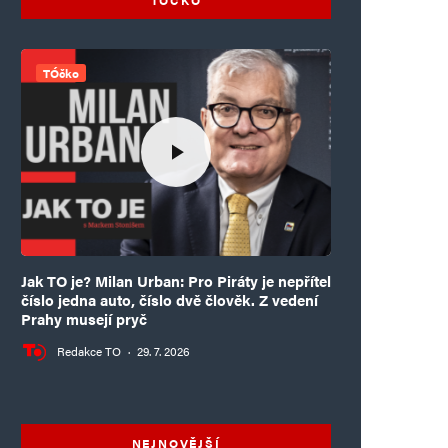
TÓčko
Jak TO je? Milan Urban: Pro Piráty je nepřítel
číslo jedna auto, číslo dvě člověk. Z vedení
Prahy musejí pryč
Redakce TO
·
29. 7. 2026
NEJNOVĚJŠÍ