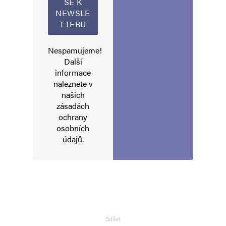
Nespamujeme!
Další
informace
Jméno
*
naleznete v
našich
zásadách
ochrany
E-mail
*
Webová stránka
osobních
údajů
.
Uložit do prohlížeče jméno, e-mail a webovou stránku pro budoucí
komentáře.
Informujte mě o nových komentářích e-mailem.
Sdílet