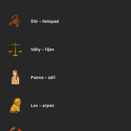
Štír – listopad
Váhy – říjen
Panna – září
Lev – srpen