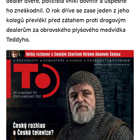
dealer dveře, policista vnikl dovnitř a úspěšně
ho zneškodnil. O rok dříve se zase jeden z jeho
kolegů převlékl před zátahem proti drogovým
dealerům za obrovského plyšového medvídka
Teddyho.