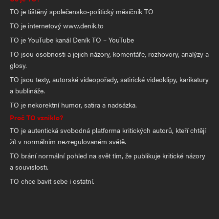
TO je tištěný společensko-politický měsíčník TO
TO je internetový www.denik.to
TO je YouTube kanál Deník TO – YouTube
TO jsou osobnosti a jejich názory, komentáře, rozhovory, analýzy a
glosy.
TO jsou texty, autorské videopořady, satirické videoklipy, karikatury
a bublináže.
TO je nekorektní humor, satira a nadsázka.
Proč TO vzniklo?
TO je autentická svobodná platforma kritických autorů, kteří chtějí
žít v normálním nezregulovaném světě.
TO brání normální pohled na svět tím, že publikuje kritické názory
a souvislosti.
TO chce bavit sebe i ostatní.