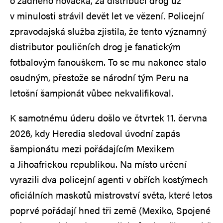
o žádného nováčka, za distribuci drog už
v minulosti strávil devět let ve vězení. Policejní
zpravodajská služba zjistila, že tento významný
distributor pouličních drog je fanatickým
fotbalovým fanouškem. To se mu nakonec stalo
osudným, přestože se národní tým Peru na
letošní šampionát vůbec nekvalifikoval.
K samotnému úderu došlo ve čtvrtek 11. června
2026, kdy Heredia sledoval úvodní zapás
šampionátu mezi pořádajícím Mexikem
a Jihoafrickou republikou. Na místo určení
vyrazili dva policejní agenti v obřích kostýmech
oficiálních maskotů mistrovství světa, které letos
poprvé pořádají hned tři země (Mexiko, Spojené