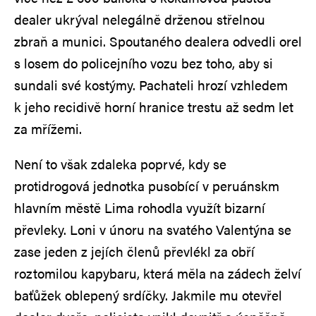
dealer ukrýval nelegálně drženou střelnou
zbraň a munici. Spoutaného dealera odvedli orel
s losem do policejního vozu bez toho, aby si
sundali své kostýmy. Pachateli hrozí vzhledem
k jeho recidivě horní hranice trestu až sedm let
za mřížemi.
Není to však zdaleka poprvé, kdy se
protidrogová jednotka pusobící v peruánskm
hlavním městě Lima rohodla využít bizarní
převleky. Loni v únoru na svatého Valentýna se
zase jeden z jejích členů převlékl za obří
roztomilou kapybaru, která měla na zádech želví
baťůžek oblepený srdíčky. Jakmile mu otevřel