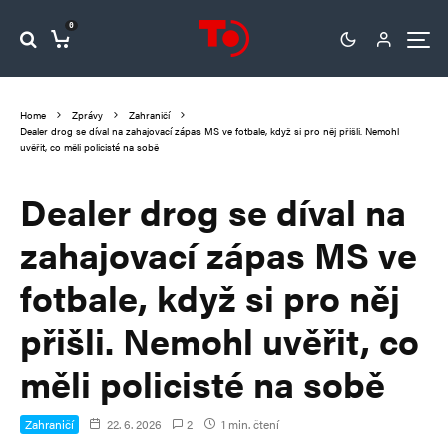
0
Home
Zprávy
Zahraničí
Dealer drog se díval na zahajovací zápas MS ve fotbale, když si pro něj přišli. Nemohl
uvěřit, co měli policisté na sobě
Dealer drog se díval na
zahajovací zápas MS ve
fotbale, když si pro něj
přišli. Nemohl uvěřit, co
měli policisté na sobě
Zahraničí
22. 6. 2026
2
1 min. čtení