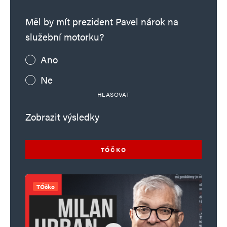
Měl by mít prezident Pavel nárok na
služební motorku?
Ano
Ne
HLASOVAT
Zobrazit výsledky
TÓČKO
TÓčko