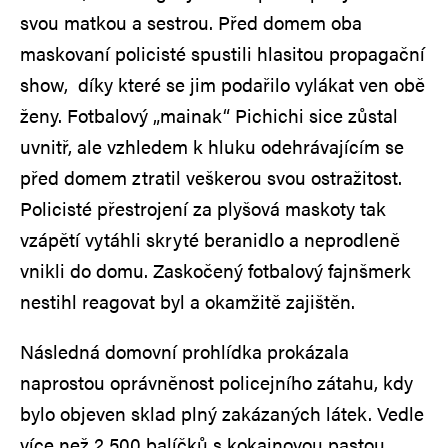
svou matkou a sestrou. Před domem oba
maskovaní policisté spustili hlasitou propagační
show, díky které se jim podařilo vylákat ven obě
ženy. Fotbalový „mainak“ Pichichi sice zůstal
uvnitř, ale vzhledem k hluku odehrávajícím se
před domem ztratil veškerou svou ostražitost.
Policisté přestrojení za plyšová maskoty tak
vzápětí vytáhli skryté beranidlo a neprodleně
vnikli do domu. Zaskočený fotbalový fajnšmerk
nestihl reagovat byl a okamžitě zajištěn.
Následná domovní prohlídka prokázala
naprostou oprávněnost policejního zátahu, kdy
bylo objeven sklad plný zakázaných látek. Vedle
více než 2 500 balíčků s kokainovou pastou