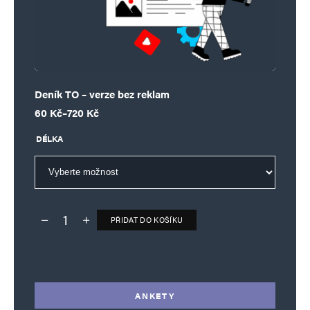
Deník TO – verze bez reklam
Rozpětí cen: 60 Kč až 720 Kč
60
Kč
–
720
Kč
DÉLKA
PŘIDAT DO KOŠÍKU
Deník TO – verze bez reklam množství
Alternative:
ANKETY