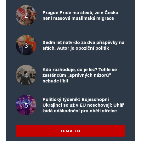
Prague Pride má štěstí, že v Česku
není masová muslimská migrace
Sedm let natvrdo za dva příspěvky na
sítích. Autor je opoziční politik
Kdo rozhoduje, co je lež? Tohle se
zastáncům „správných názorů“
nebude líbit
Politický týdeník: Bojeschopní
Ukrajinci se už v EU neschovají; Uhlíř
žádá odškodnění pro oběti střelce
TÉMA TO