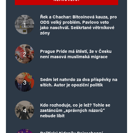
Řek a Chachar: Bitcoinová kauza, pro
ODS velký problém. Pavlovo veto
jako naschvál. Seškrtané větrníkové
zóny
Prague Pride má štěstí, že v Česku
není masová muslimská migrace
Sedm let natvrdo za dva příspěvky na
sítích. Autor je opoziční politik
Kdo rozhoduje, co je lež? Tohle se
zastáncům „správných názorů“
nebude líbit
Politický týdeník: Bojeschopní