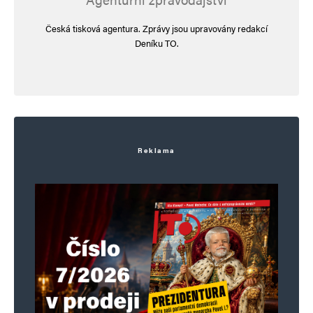
Napsat komentář
Česká tisková agentura. Zprávy jsou upravovány redakcí
Deníku TO.
Vaše e-mailová adresa nebude zveřejněna.
Vyžadované informace jsou
označeny
*
Komentář
*
Reklama
Jméno
*
E-mail
*
Webová stránka