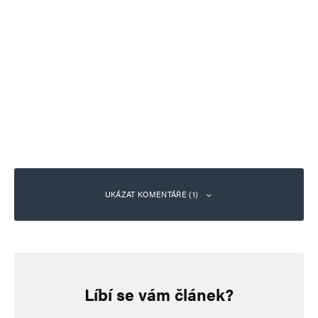
UKÁZAT KOMENTÁŘE (1)
Milan
Odpovědět
14. 12. 2023 (18:20)
Líbí se vám článek?