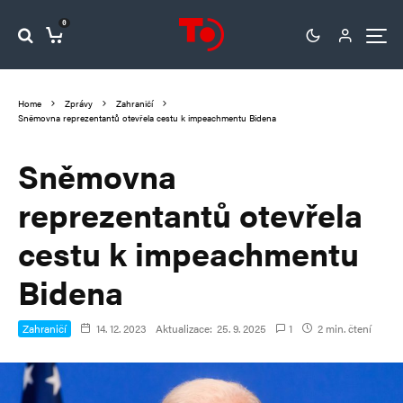
0
Home
Zprávy
Zahraničí
Sněmovna reprezentantů otevřela cestu k impeachmentu Bidena
Sněmovna
reprezentantů otevřela
cestu k impeachmentu
Bidena
Zahraničí
14. 12. 2023
Aktualizace:
25. 9. 2025
1
2 min. čtení