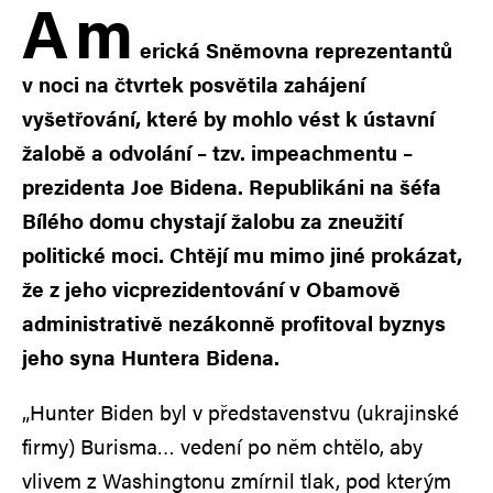
A
m
erická Sněmovna reprezentantů
v noci na čtvrtek posvětila zahájení
vyšetřování, které by mohlo vést k ústavní
žalobě a odvolání – tzv. impeachmentu –
prezidenta Joe Bidena. Republikáni na šéfa
Bílého domu chystají žalobu za zneužití
politické moci. Chtějí mu mimo jiné prokázat,
že z jeho vicprezidentování v Obamově
administrativě nezákonně profitoval byznys
jeho syna Huntera Bidena.
„Hunter Biden byl v představenstvu (ukrajinské
firmy) Burisma… vedení po něm chtělo, aby
vlivem z Washingtonu zmírnil tlak, pod kterým