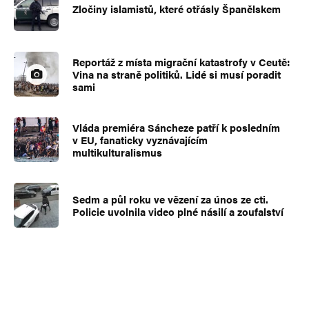
Zločiny islamistů, které otřásly Španělskem
Reportáž z místa migrační katastrofy v Ceutě:
Vina na straně politiků. Lidé si musí poradit
sami
Vláda premiéra Sáncheze patří k posledním
v EU, fanaticky vyznávajícím
multikulturalismus
Sedm a půl roku ve vězení za únos ze cti.
Policie uvolnila video plné násilí a zoufalství