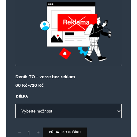
Deník TO – verze bez reklam
Rozpětí cen: 60 Kč až 720 Kč
60
Kč
–
720
Kč
DÉLKA
PŘIDAT DO KOŠÍKU
Deník TO – verze bez reklam množství