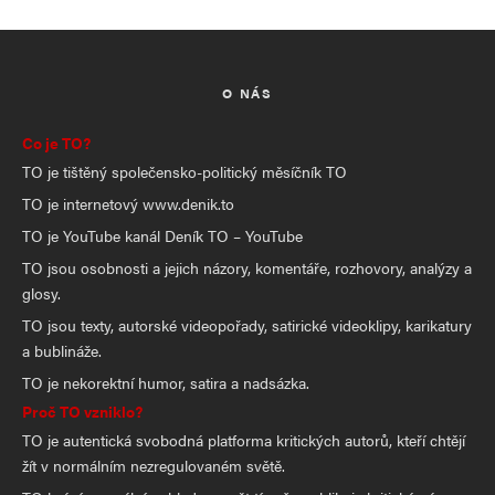
O NÁS
Co je TO?
TO je tištěný společensko-politický měsíčník TO
TO je internetový www.denik.to
TO je YouTube kanál Deník TO – YouTube
TO jsou osobnosti a jejich názory, komentáře, rozhovory, analýzy a
glosy.
TO jsou texty, autorské videopořady, satirické videoklipy, karikatury
a bublináže.
TO je nekorektní humor, satira a nadsázka.
Proč TO vzniklo?
TO je autentická svobodná platforma kritických autorů, kteří chtějí
žít v normálním nezregulovaném světě.