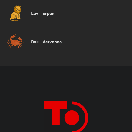
Lev – srpen
Rak – červenec