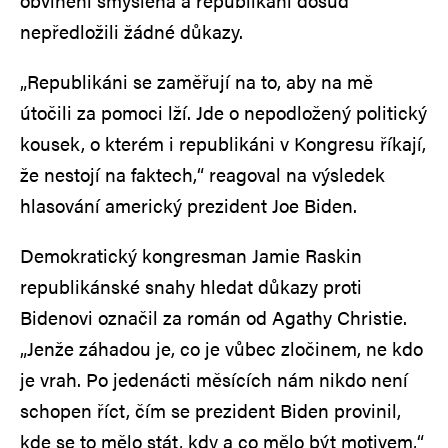
obvinění smyšlená a republikáni dosud
nepředložili žádné důkazy.
„Republikáni se zaměřují na to, aby na mě
útočili za pomoci lží. Jde o nepodložený politický
kousek, o kterém i republikáni v Kongresu říkají,
že nestojí na faktech,“ reagoval na výsledek
hlasování americký prezident Joe Biden.
Demokratický kongresman Jamie Raskin
republikánské snahy hledat důkazy proti
Bidenovi označil za román od Agathy Christie.
„Jenže záhadou je, co je vůbec zločinem, ne kdo
je vrah. Po jedenácti měsících nám nikdo není
schopen říct, čím se prezident Biden provinil,
kde se to mělo stát, kdy a co mělo být motivem,“