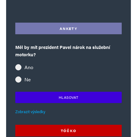
Alternative:
ANKETY
Měl by mít prezident Pavel nárok na služební
motorku?
Ano
Ne
HLASOVAT
Zobrazit výsledky
TÓČKO