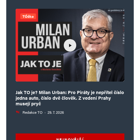
TÓčko
Jak TO je? Milan Urban: Pro Piráty je nepřítel číslo
jedna auto, číslo dvě člověk. Z vedení Prahy
musejí pryč
Redakce TO
·
29. 7. 2026
NEJNOVĚJŠÍ