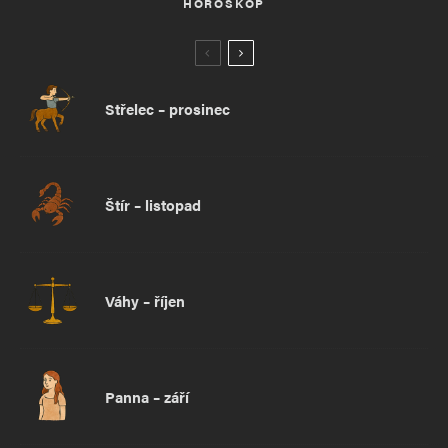
HOROSKOP
Střelec – prosinec
Štír – listopad
Váhy – říjen
Panna – září