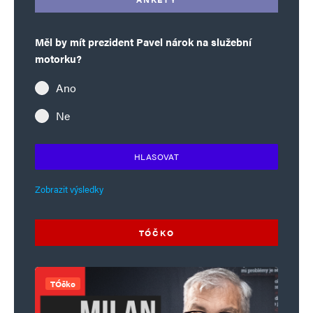
Měl by mít prezident Pavel nárok na služební
motorku?
Ano
Ne
HLASOVAT
Zobrazit výsledky
TÓČKO
TÓčko