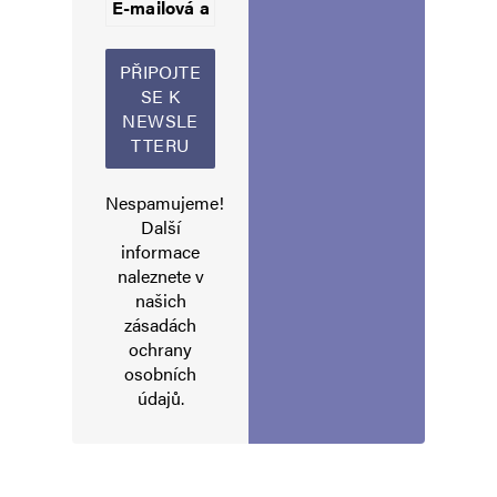
Jméno
*
Nespamujeme!
Další
informace
naleznete v
E-mail
*
Webová stránka
našich
zásadách
ochrany
osobních
Uložit do prohlížeče jméno, e-mail a webovou stránku pro budoucí
údajů
.
komentáře.
Informujte mě o nových komentářích e-mailem.