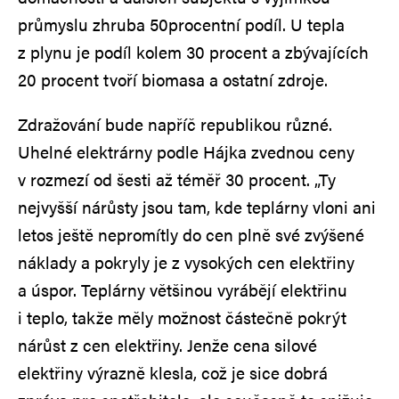
průmyslu zhruba 50procentní podíl. U tepla
z plynu je podíl kolem 30 procent a zbývajících
20 procent tvoří biomasa a ostatní zdroje.
Zdražování bude napříč republikou různé.
Uhelné elektrárny podle Hájka zvednou ceny
v rozmezí od šesti až téměř 30 procent. „Ty
nejvyšší nárůsty jsou tam, kde teplárny vloni ani
letos ještě nepromítly do cen plně své zvýšené
náklady a pokryly je z vysokých cen elektřiny
a úspor. Teplárny většinou vyrábějí elektřinu
i teplo, takže měly možnost částečně pokrýt
nárůst z cen elektřiny. Jenže cena silové
elektřiny výrazně klesla, což je sice dobrá