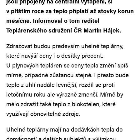
jsou připojeny na centrální vytápění, si
v příštím roce za teplo připlatí až stovky korun
měsíčně. Informoval o tom ředitel
Teplárenského sdružení ČR Martin Hájek.
Zdražovat budou především uhelné teplárny,
které navýší ceny i o desítky procent.
U plynových tepláren se ceny tepla změní spíš
mírně, případně zůstanou stejné. I přesto bude
teplo z uhlí nadále levnější, rozdíl se proti
letošnímu roku ale výrazně zmenší. Mírně by
mělo zdražit také teplo z biokotelen, které
využívají obnovitelné zdroje.
Uhelné teplárny mají na dodávkách tepla do
domácností a dalších subjektů s výjimkou