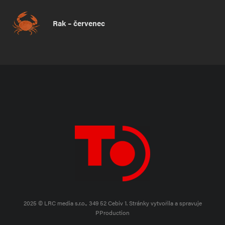
Rak – červenec
2025 © LRC media s.r.o., 349 52 Cebiv 1.
Stránky vytvořila a spravuje
PProduction