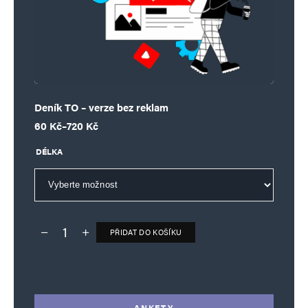
Deník TO – verze bez reklam
Rozpětí cen: 60 Kč až 720 Kč
60
Kč
–
720
Kč
DÉLKA
PŘIDAT DO KOŠÍKU
Deník TO – verze bez reklam množství
Alternative:
ANKETY