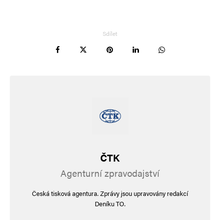
Informujte mě o nových příspěvcích e-mailem.
Alternative:
Sdílet
ČTK
Agenturní zpravodajství
Česká tisková agentura. Zprávy jsou upravovány redakcí
Deníku TO.