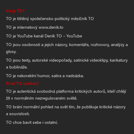
Co je TO?
TO je tištěný společensko-politický měsíčník TO
TO je internetový www.denik.to
TO je YouTube kanál Deník TO – YouTube
TO jsou osobnosti a jejich názory, komentáře, rozhovory, analýzy a
glosy.
TO jsou texty, autorské videopořady, satirické videoklipy, karikatury
a bublináže.
TO je nekorektní humor, satira a nadsázka.
Proč TO vzniklo?
TO je autentická svobodná platforma kritických autorů, kteří chtějí
žít v normálním nezregulovaném světě.
TO brání normální pohled na svět tím, že publikuje kritické názory
a souvislosti.
TO chce bavit sebe i ostatní.