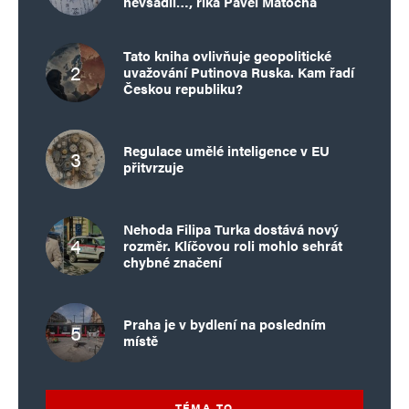
nevsadil…, říká Pavel Matocha
Tato kniha ovlivňuje geopolitické
uvažování Putinova Ruska. Kam řadí
Českou republiku?
Regulace umělé inteligence v EU
přitvrzuje
Nehoda Filipa Turka dostává nový
rozměr. Klíčovou roli mohlo sehrát
chybné značení
Praha je v bydlení na posledním
místě
TÉMA TO