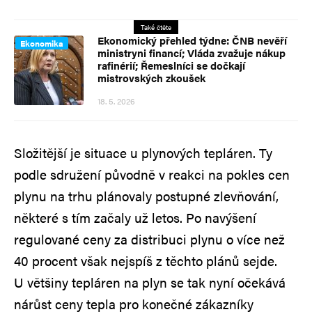
Také čtěte
Ekonomický přehled týdne: ČNB nevěří
Ekonomika
ministryni financí; Vláda zvažuje nákup
rafinérií; Řemeslníci se dočkají
mistrovských zkoušek
18. 5. 2026
Složitější je situace u plynových tepláren. Ty
podle sdružení původně v reakci na pokles cen
plynu na trhu plánovaly postupné zlevňování,
některé s tím začaly už letos. Po navýšení
regulované ceny za distribuci plynu o více než
40 procent však nejspíš z těchto plánů sejde.
U většiny tepláren na plyn se tak nyní očekává
nárůst ceny tepla pro konečné zákazníky