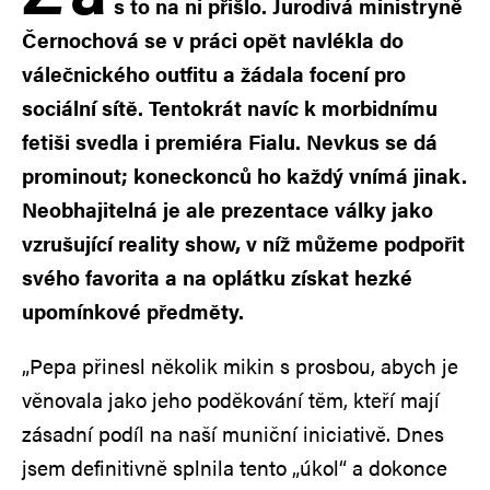
s to na ni přišlo. Jurodivá ministryně
Černochová se v práci opět navlékla do
válečnického outfitu a žádala focení pro
sociální sítě. Tentokrát navíc k morbidnímu
fetiši svedla i premiéra Fialu. Nevkus se dá
prominout; koneckonců ho každý vnímá jinak.
Neobhajitelná je ale prezentace války jako
vzrušující reality show, v níž můžeme podpořit
svého favorita a na oplátku získat hezké
upomínkové předměty.
„Pepa přinesl několik mikin s prosbou, abych je
věnovala jako jeho poděkování těm, kteří mají
zásadní podíl na naší muniční iniciativě. Dnes
jsem definitivně splnila tento „úkol“ a dokonce