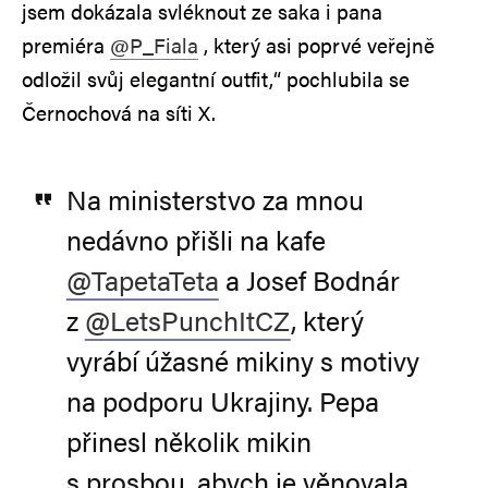
jsem dokázala svléknout ze saka i pana
premiéra
@P_Fiala
, který asi poprvé veřejně
odložil svůj elegantní outfit,“ pochlubila se
Černochová na síti X.
Na ministerstvo za mnou
nedávno přišli na kafe
@TapetaTeta
a Josef Bodnár
z
@LetsPunchItCZ
, který
vyrábí úžasné mikiny s motivy
na podporu Ukrajiny. Pepa
přinesl několik mikin
s prosbou, abych je věnovala