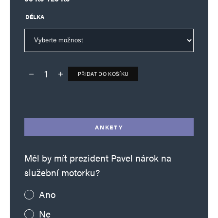
DÉLKA
PŘIDAT DO KOŠÍKU
Deník TO – verze bez reklam množství
Alternative:
ANKETY
Měl by mít prezident Pavel nárok na
služební motorku?
Ano
Ne