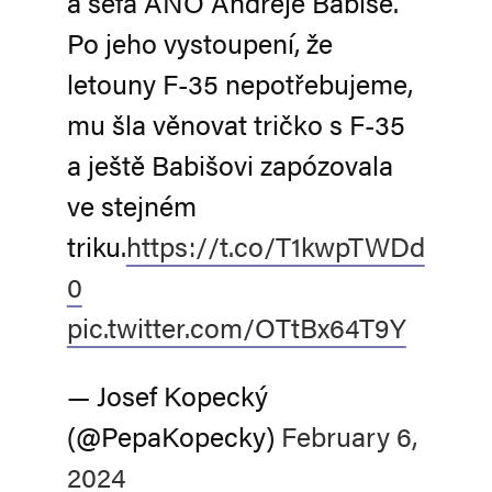
a šéfa ANO Andreje Babiše.
Po jeho vystoupení, že
letouny F-35 nepotřebujeme,
mu šla věnovat tričko s F-35
a ještě Babišovi zapózovala
ve stejném
triku.
https://t.co/T1kwpTWDd
0
pic.twitter.com/OTtBx64T9Y
— Josef Kopecký
(@PepaKopecky)
February 6,
2024