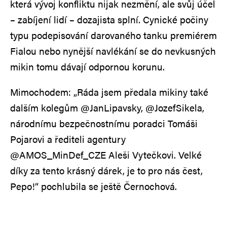
která vývoj konfliktu nijak nezmění, ale svůj účel
– zabíjení lidí – dozajista splní. Cynické počiny
typu podepisování darovaného tanku premiérem
Fialou nebo nynější navlékání se do nevkusných
mikin tomu dávají odpornou korunu.
Mimochodem: „Ráda jsem předala mikiny také
dalším kolegům @JanLipavsky, @JozefSikela,
národnímu bezpečnostnímu poradci Tomáši
Pojarovi a řediteli agentury
@AMOS_MinDef_CZE Aleši Vytečkovi. Velké
díky za tento krásný dárek, je to pro nás čest,
Pepo!“ pochlubila se ještě Černochová.