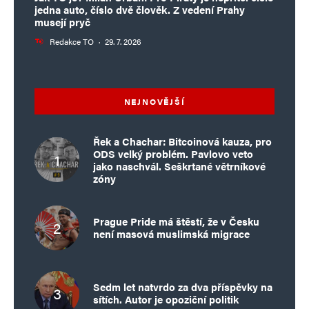
jedna auto, číslo dvě člověk. Z vedení Prahy
musejí pryč
Redakce TO
·
29. 7. 2026
NEJNOVĚJŠÍ
Řek a Chachar: Bitcoinová kauza, pro
ODS velký problém. Pavlovo veto
jako naschvál. Seškrtané větrníkové
zóny
Prague Pride má štěstí, že v Česku
není masová muslimská migrace
Sedm let natvrdo za dva příspěvky na
sítích. Autor je opoziční politik