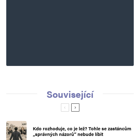
Související
Kdo rozhoduje, co je lež? Tohle se zastáncům
„správných názorů“ nebude líbit