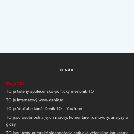
O NÁS
Co je TO?
TO je tištěný společensko-politický měsíčník TO
TO je internetový www.denik.to
TO je YouTube kanál Deník TO – YouTube
TO jsou osobnosti a jejich názory, komentáře, rozhovory, analýzy a
glosy.
TO jsou texty, autorské videopořady, satirické videoklipy, karikatury