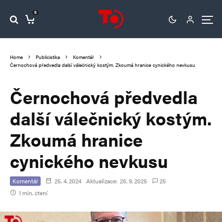
0
Home
Publicistika
Komentář
Černochová předvedla další válečnický kostým. Zkoumá hranice cynického nevkusu
Černochová předvedla
další válečnický kostým.
Zkoumá hranice
cynického nevkusu
Komentář
25. 4. 2024
Aktualizace:
25. 9. 2025
25
1 min. čtení