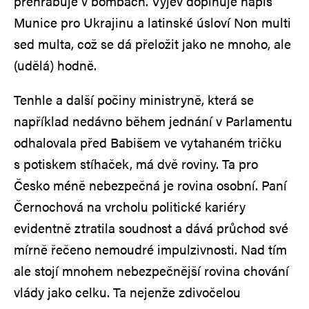
přehrabuje v bombách. Výjev doplňuje nápis
Munice pro Ukrajinu a latinské úsloví Non multi
sed multa, což se dá přeložit jako ne mnoho, ale
(udělá) hodně.
Tenhle a další počiny ministryně, která se
například nedávno během jednání v Parlamentu
odhalovala před Babišem ve vytahaném tričku
s potiskem stíhaček, má dvě roviny. Ta pro
Česko méně nebezpečná je rovina osobní. Paní
Černochová na vrcholu politické kariéry
evidentně ztratila soudnost a dává průchod své
mírně řečeno nemoudré impulzivnosti. Nad tím
ale stojí mnohem nebezpečnější rovina chování
vlády jako celku. Ta nejenže zdivočelou