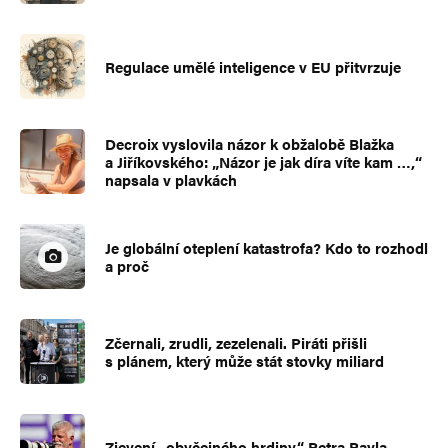
Regulace umělé inteligence v EU přitvrzuje
Decroix vyslovila názor k obžalobě Blažka
a Jiříkovského: „Názor je jak díra víte kam …,“
napsala v plavkách
Je globální oteplení katastrofa? Kdo to rozhodl
a proč
Zčernali, zrudli, zezelenali. Piráti přišli
s plánem, který může stát stovky miliard
Zjevení „obyčejného hrdiny“ Petra Pavla