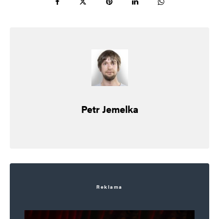
maskáče a vyrazit na frontu do první linie…
René Duží
Odpovědět
26. 4. 2024 (6:33)
Komu není ještě není jasné, proč se tato
aktivistická vláda shlédla v Ukrajině, tak proto,
Petr Jemelka
že to vedou stekným směrem 🙁 Otázka je, co
s těmi neumětely po volbách?Viděl bych to na
„pár“ žlutých vláků s jednosměrnou jízdenkou.
A místní dezertéry a kolaboranty ať vezmou
sebou! 🙁
Reklama