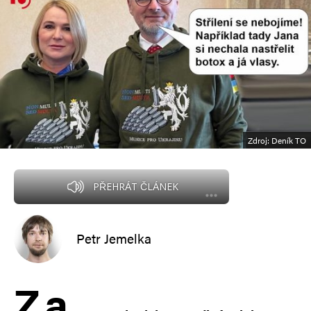
Zdroj: Deník TO
PŘEHRÁT ČLÁNEK
Petr Jemelka
Z
a