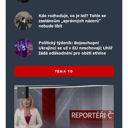
Kdo rozhoduje, co je lež? Tohle se
zastáncům „správných názorů“
nebude líbit
Politický týdeník: Bojeschopní
Ukrajinci se už v EU neschovají; Uhlíř
žádá odškodnění pro oběti střelce
TÉMA TO
Islamistický teror v EU, 6. díl:
Mýty o Václavu Klausovi:
Vymíráme a politici lžou:
Islamistický teror v EU, 5. díl:
Brutální poprava 85letého
Pivo, jazz, hádky, loajalita
porodnost nezachrání
katolického kněze Jacquese
Pim Fortuyn: Muž, který se
Krvavé oslavy pádu Bastily
dotace, byty ani zkrácené
i humor. Jakl boří legendy