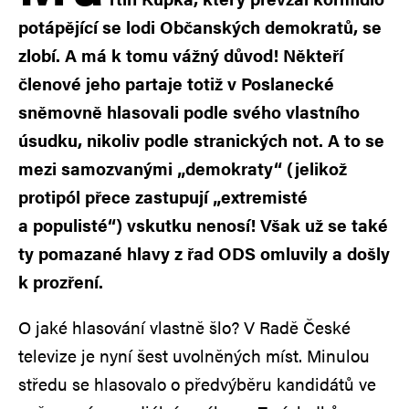
potápějící se lodi Občanských demokratů, se
zlobí. A má k tomu vážný důvod! Někteří
členové jeho partaje totiž v Poslanecké
sněmovně hlasovali podle svého vlastního
úsudku, nikoliv podle stranických not. A to se
mezi samozvanými „demokraty“ (jelikož
protipól přece zastupují „extremisté
a populisté“) vskutku nenosí! Však už se také
ty pomazané hlavy z řad ODS omluvily a došly
k prozření.
O jaké hlasování vlastně šlo? V Radě České
televize je nyní šest uvolněných míst. Minulou
středu se hlasovalo o předvýběru kandidátů ve