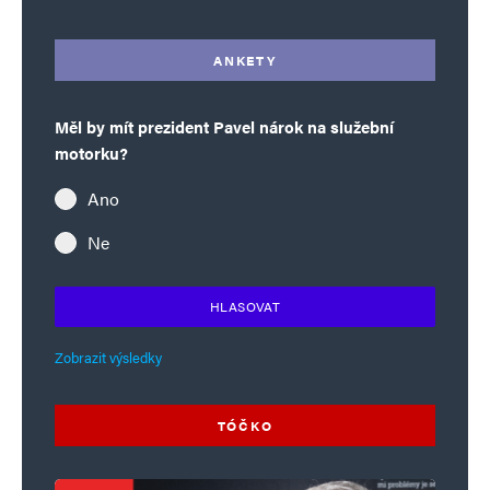
ANKETY
Měl by mít prezident Pavel nárok na služební
motorku?
Ano
Ne
HLASOVAT
Zobrazit výsledky
TÓČKO