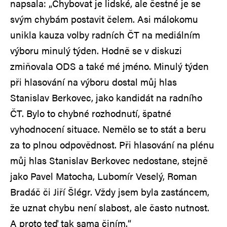
napsala: „Chybovat je lidské, ale čestné je se
svým chybám postavit čelem. Asi málokomu
unikla kauza volby radních ČT na mediálním
výboru minulý týden. Hodně se v diskuzi
zmiňovala ODS a také mé jméno. Minulý týden
při hlasování na výboru dostal můj hlas
Stanislav Berkovec, jako kandidát na radního
ČT. Bylo to chybné rozhodnutí, špatné
vyhodnocení situace. Nemělo se to stát a beru
za to plnou odpovědnost. Při hlasování na plénu
můj hlas Stanislav Berkovec nedostane, stejně
jako Pavel Matocha, Lubomír Veselý, Roman
Bradáč či Jiří Šlégr. Vždy jsem byla zastáncem,
že uznat chybu není slabost, ale často nutnost.
A proto teď tak sama činím.“