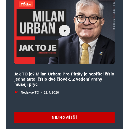
TÓčko
Jak TO je? Milan Urban: Pro Piráty je nepřítel číslo
jedna auto, číslo dvě člověk. Z vedení Prahy
musejí pryč
Redakce TO
·
29. 7. 2026
NEJNOVĚJŠÍ