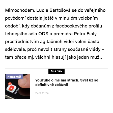
Mimochodem, Lucie Bartošová se do veřejného
povědomí dostala ještě v minulém volebním
období, kdy občanům z facebookového profilu
tehdejšího šéfa ODS a premiéra Petra Fialy
prostřednictvím agitačních videí velmi často
sdělovala, proč nevolit strany současné vlády –
tam přece mj. všichni hlasují jako jeden muž…
Také čtěte
Komentář
YouTube o mě má strach. Svět už se
definitivně zbláznil
27. 9. 2024