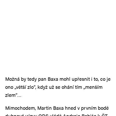
Možná by tedy pan Baxa mohl upřesnit i to, co je
ono „větší zlo“, když už se ohání tím „menším
zlem“…
Mimochodem, Martin Baxa hned v prvním bodě
dubnové výzvy ODS vládě Andreje Babiše k ČT