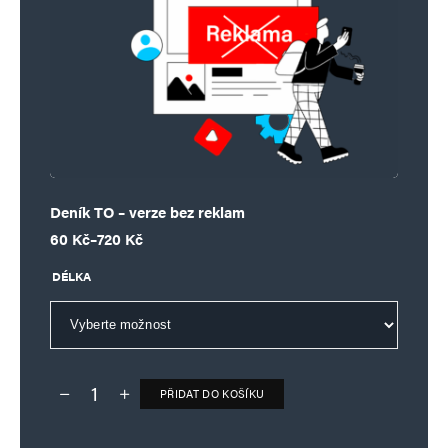
Deník TO – verze bez reklam
Rozpětí cen: 60 Kč až 720 Kč
60
Kč
–
720
Kč
DÉLKA
PŘIDAT DO KOŠÍKU
Deník TO – verze bez reklam množství
Alternative: