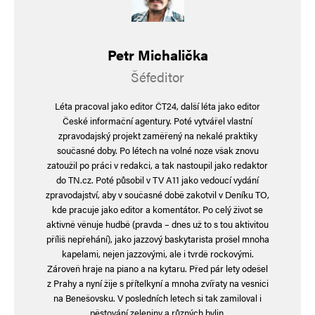
Napsat komentář
Petr Michalička
Vaše e-mailová adresa nebude zveřejněna.
Vyžadované informace jsou
označeny
*
Šéfeditor
Komentář
*
Léta pracoval jako editor ČT24, další léta jako editor
České informační agentury. Poté vytvářel vlastní
zpravodajský projekt zaměřený na nekalé praktiky
současné doby. Po létech na volné noze však znovu
zatoužil po práci v redakci, a tak nastoupil jako redaktor
do TN.cz. Poté působil v TV A11 jako vedoucí vydání
zpravodajství, aby v současné době zakotvil v Deníku TO,
kde pracuje jako editor a komentátor. Po celý život se
aktivně věnuje hudbě (pravda – dnes už to s tou aktivitou
příliš nepřehání), jako jazzový baskytarista prošel mnoha
kapelami, nejen jazzovými, ale i tvrdě rockovými.
Jméno
*
Zároveň hraje na piano a na kytaru. Před pár lety odešel
z Prahy a nyní žije s přítelkyní a mnoha zvířaty na vesnici
na Benešovsku. V posledních letech si tak zamiloval i
pěstování zeleniny a různých bylin.