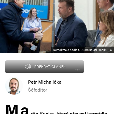
Demokracie podle ODS na koláži Deníku TO
PŘEHRÁT ČLÁNEK
Petr Michalička
Šéfeditor
M
a
rtin Kupka, který převzal kormidlo