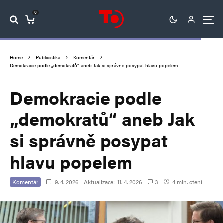
0
Home
Publicistika
Komentář
Demokracie podle „demokratů“ aneb Jak si správně posypat hlavu popelem
Demokracie podle
„demokratů“ aneb Jak
si správně posypat
hlavu popelem
Komentář
9. 4. 2026
Aktualizace:
11. 4. 2026
3
4 min. čtení