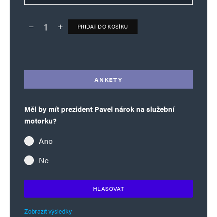
PŘIDAT DO KOŠÍKU
Deník TO – verze bez reklam množství
Alternative:
ANKETY
Měl by mít prezident Pavel nárok na služební
motorku?
Ano
Ne
HLASOVAT
Zobrazit výsledky