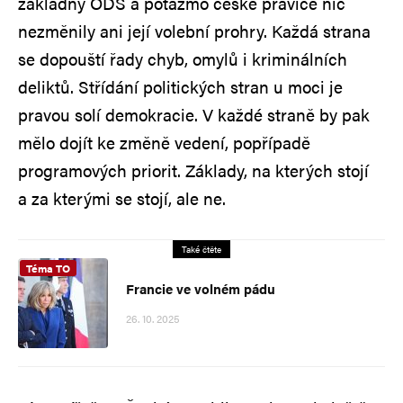
základny ODS a potažmo české pravice nic
nezměnily ani její volební prohry. Každá strana
se dopouští řady chyb, omylů i kriminálních
deliktů. Střídání politických stran u moci je
pravou solí demokracie. V každé straně by pak
mělo dojít ke změně vedení, popřípadě
programových priorit. Základy, na kterých stojí
a za kterými se stojí, ale ne.
Také čtěte
Téma TO
Francie ve volném pádu
26. 10. 2025