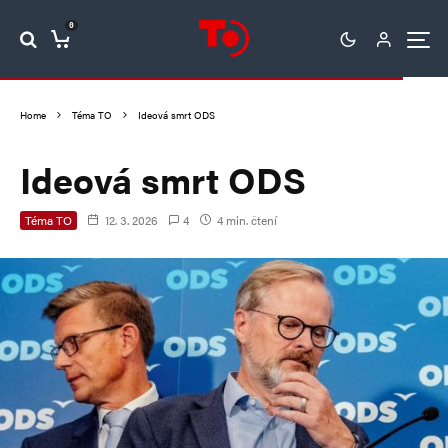
0
Home
Téma TO
Ideová smrt ODS
Ideová smrt ODS
Téma TO
12. 3. 2026
4
4 min. čtení