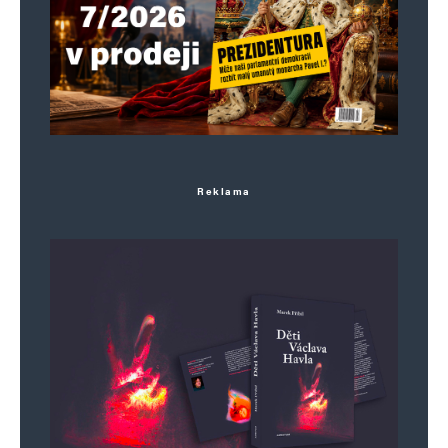
Jméno
*
Reklama
E-mail
*
Webová stránka
Uložit do prohlížeče jméno, e-mail a webovou stránku pro budoucí
komentáře.
Informujte mě o nových komentářích e-mailem.