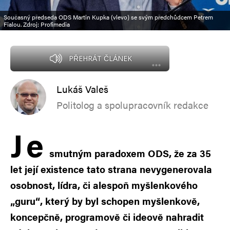
Současný předseda ODS Martin Kupka (vlevo) se svým předchůdcem Petrem
Fialou. Zdroj: Profimedia
PŘEHRÁT ČLÁNEK
Lukáš Valeš
Politolog a spolupracovník redakce
J
e
smutným paradoxem ODS, že za 35
let její existence tato strana nevygenerovala
osobnost, lídra, či alespoň myšlenkového
„guru“, který by byl schopen myšlenkově,
koncepčně, programově či ideově nahradit