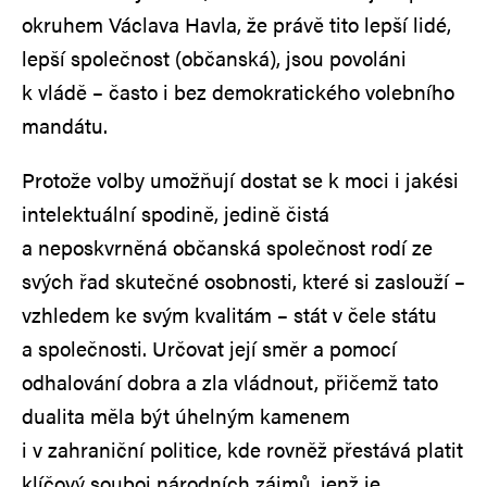
okruhem Václava Havla, že právě tito lepší lidé,
lepší společnost (občanská), jsou povoláni
k vládě – často i bez demokratického volebního
mandátu.
Protože volby umožňují dostat se k moci i jakési
intelektuální spodině, jedině čistá
a neposkvrněná občanská společnost rodí ze
svých řad skutečné osobnosti, které si zaslouží –
vzhledem ke svým kvalitám – stát v čele státu
a společnosti. Určovat její směr a pomocí
odhalování dobra a zla vládnout, přičemž tato
dualita měla být úhelným kamenem
i v zahraniční politice, kde rovněž přestává platit
klíčový souboj národních zájmů, jenž je