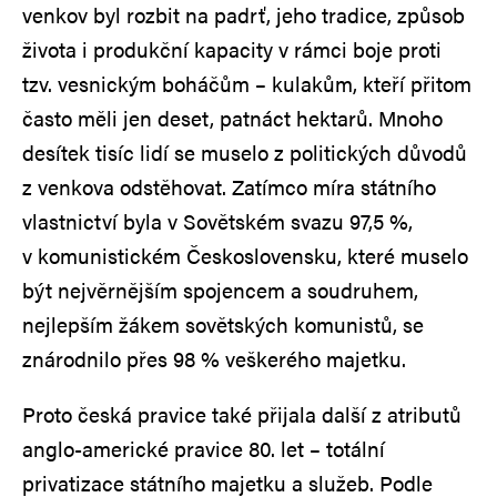
venkov byl rozbit na padrť, jeho tradice, způsob
života i produkční kapacity v rámci boje proti
tzv. vesnickým boháčům – kulakům, kteří přitom
často měli jen deset, patnáct hektarů. Mnoho
desítek tisíc lidí se muselo z politických důvodů
z venkova odstěhovat. Zatímco míra státního
vlastnictví byla v Sovětském svazu 97,5 %,
v komunistickém Československu, které muselo
být nejvěrnějším spojencem a soudruhem,
nejlepším žákem sovětských komunistů, se
znárodnilo přes 98 % veškerého majetku.
Proto česká pravice také přijala další z atributů
anglo-americké pravice 80. let – totální
privatizace státního majetku a služeb. Podle