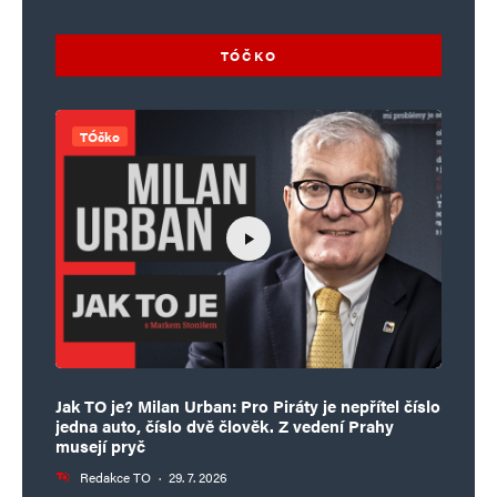
TÓČKO
TÓčko
Jak TO je? Milan Urban: Pro Piráty je nepřítel číslo
jedna auto, číslo dvě člověk. Z vedení Prahy
musejí pryč
Redakce TO
·
29. 7. 2026