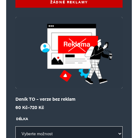
ŽÁDNÉ REKLAMY
Deník TO – verze bez reklam
Rozpětí cen: 60 Kč až 720 Kč
60
Kč
–
720
Kč
DÉLKA