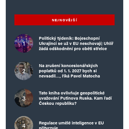
NEJNOVĚJŠÍ
Politický týdeník: Bojeschopní
Ukrajinci se už v EU neschovají; Uhlíř
žádá odškodnění pro oběti střelce
Na zrušení koncesionářských
poplatků od 1. 1. 2027 bych si
nevsadil…, říká Pavel Matocha
Tato kniha ovlivňuje geopolitické
uvažování Putinova Ruska. Kam řadí
Českou republiku?
Regulace umělé inteligence v EU
přitvrzuje