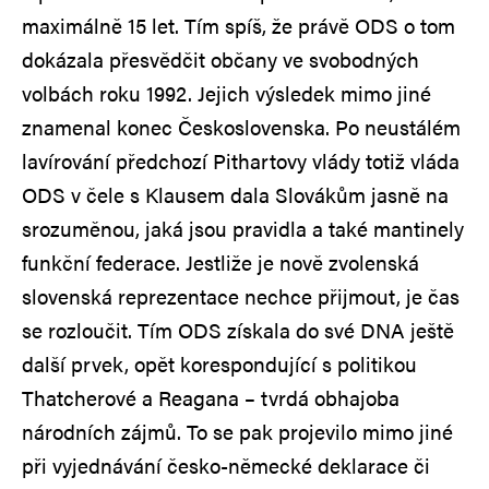
maximálně 15 let. Tím spíš, že právě ODS o tom
dokázala přesvědčit občany ve svobodných
volbách roku 1992. Jejich výsledek mimo jiné
znamenal konec Československa. Po neustálém
lavírování předchozí Pithartovy vlády totiž vláda
ODS v čele s Klausem dala Slovákům jasně na
srozuměnou, jaká jsou pravidla a také mantinely
funkční federace. Jestliže je nově zvolenská
slovenská reprezentace nechce přijmout, je čas
se rozloučit. Tím ODS získala do své DNA ještě
další prvek, opět korespondující s politikou
Thatcherové a Reagana – tvrdá obhajoba
národních zájmů. To se pak projevilo mimo jiné
při vyjednávání česko-německé deklarace či