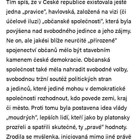
Tím spíš, že v České republice existovala ještě
jedna „pravice“, havlovská, založená na vizi (či
účelové iluzi) „občanské společnosti“, která byla
povýšena nad svobodného jedince a jeho zájmy.
Ne on, ale jakési blíže neurčitě „přirozené“
spojenectví občanů mělo být stavebním
kamenem české demokracie. Občanská
společnost také měla nahradit svobodné volby,
svobodnou tržní soutěž politických stran
a jedinců, které jediné mohou v demokratické
společnosti rozhodnout, kdo povede zemi, kraj
či město. Proti tomu byla postavena idea vlády
„moudrých“, lepších lidí, kteří jako by platonsky
prozřeli a spatřili skutečné, ty „pravé“ hodnoty.
Zrodila se myšlenka, iniciovaná mimo jiné právě