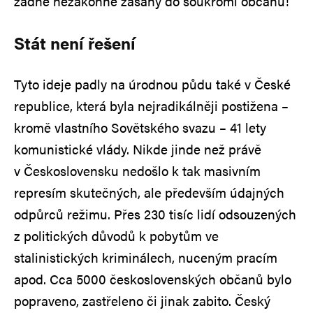
žádné nezákonné zásahy do soukromí občanů!
Stát není řešení
Tyto ideje padly na úrodnou půdu také v České
republice, která byla nejradikálněji postižena –
kromě vlastního Sovětského svazu – 41 lety
komunistické vlády. Nikde jinde než právě
v Československu nedošlo k tak masivním
represím skutečných, ale především údajných
odpůrců režimu. Přes 230 tisíc lidí odsouzených
z politických důvodů k pobytům ve
stalinistických kriminálech, nuceným pracím
apod. Cca 5000 československých občanů bylo
popraveno, zastřeleno či jinak zabito. Český