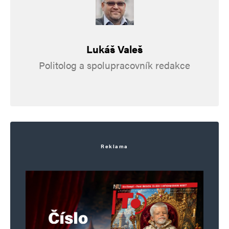
hloubal
Odpovědět
13. 3. 2026 (9:25)
Lukáš Valeš
Politolog a spolupracovník redakce
Nájezd kamionu do synagogy je vyšetřován jako
cílený násilný čin namířený proti židovské
komunitě, tvrdí FBI. Wir schaffen das
Napsat komentář
Reklama
Vaše e-mailová adresa nebude zveřejněna.
Vyžadované informace jsou
označeny
*
Komentář
*