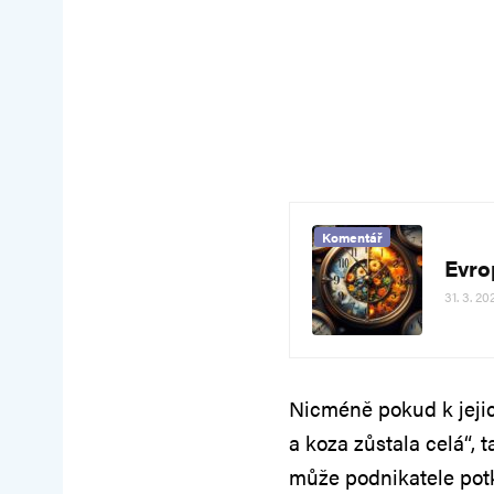
Komentář
Evro
31. 3. 20
Nicméně pokud k jejic
a koza zůstala celá“, t
může podnikatele potk