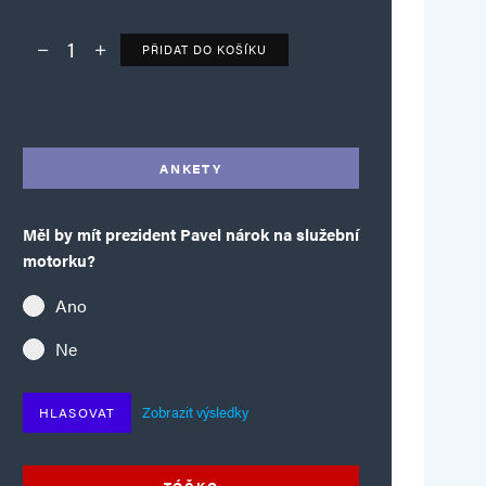
PŘIDAT DO KOŠÍKU
Deník TO – verze bez reklam množství
Alternative:
ANKETY
Měl by mít prezident Pavel nárok na služební
motorku?
Ano
Ne
Zobrazit výsledky
HLASOVAT
TÓČKO