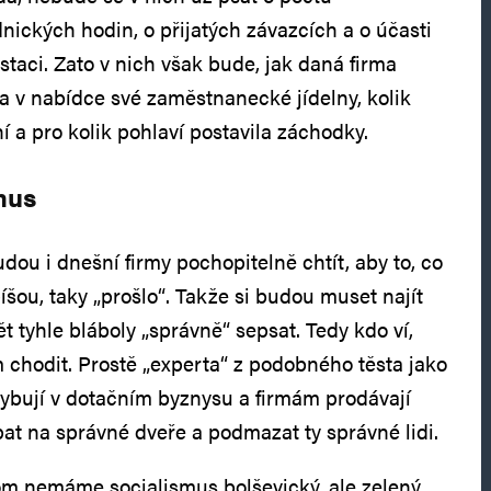
ických hodin, o přijatých závazcích a o účasti
taci. Zato v nich však bude, jak daná firma
 v nabídce své zaměstnanecké jídelny, kolik
 a pro kolik pohlaví postavila záchodky.
mus
udou i dnešní firmy pochopitelně chtít, aby to, co
íšou, taky „prošlo“. Takže si budou muset najít
 tyhle bláboly „správně“ sepsat. Tedy kdo ví,
m chodit. Prostě „experta“ z podobného těsta jako
ohybují v dotačním byznysu a firmám prodávají
pat na správné dveře a podmazat ty správné lidi.
om nemáme socialismus bolševický, ale zelený