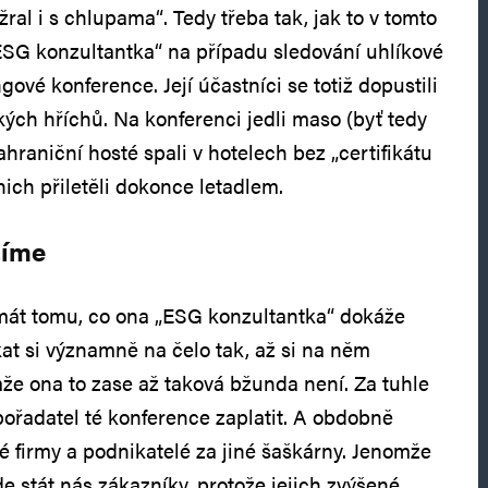
žral i s chlupama“. Tedy třeba tak, jak to v tomto
ESG konzultantka“ na případu sledování uhlíkové
ové konference. Její účastníci se totiž dopustili
kých hříchů. Na konferenci jedli maso (byť tedy
zahraniční hosté spali v hotelech bez „certifikátu
 nich přiletěli dokonce letadlem.
žíme
át tomu, co ona „ESG konzultantka“ dokáže
kat si významně na čelo tak, až si na něm
e ona to zase až taková bžunda není. Za tuhle
pořadatel té konference zaplatit. A obdobně
é firmy a podnikatelé za jiné šaškárny. Jenomže
de stát nás zákazníky, protože jejich zvýšené