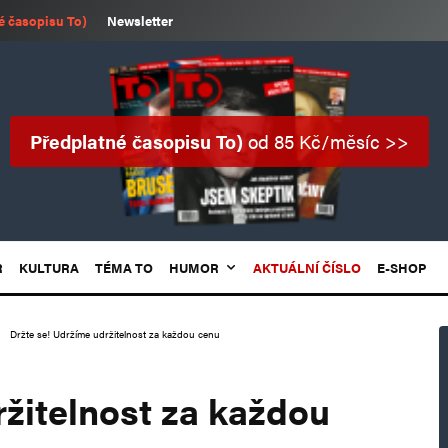
é časopisu To)
Newsletter
Předplatné časopisu To)
od 85 Kč/měsíc >>
R
KULTURA
TÉMA TO
HUMOR
AKTUÁLNÍ ČÍSLO
E-SHOP
Držte se! Udržíme udržitelnost za každou cenu
ržitelnost za každou