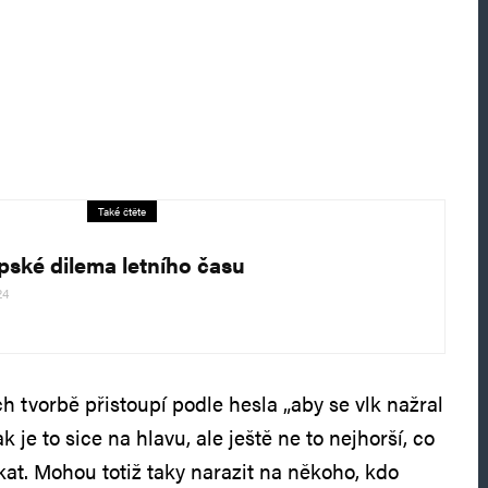
Také čtěte
pské dilema letního času
24
h tvorbě přistoupí podle hesla „aby se vlk nažral
ak je to sice na hlavu, ale ještě ne to nejhorší, co
at. Mohou totiž taky narazit na někoho, kdo