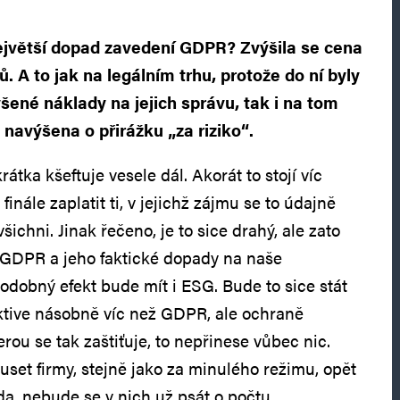
 největší dopad zavedení GDPR? Zvýšila se cena
. A to jak na legálním trhu, protože do ní byly
šené náklady na jejich správu, tak i na tom
 navýšena o přirážku „za riziko“.
átka kšeftuje vesele dál. Akorát to stojí víc
inále zaplatit ti, v jejichž zájmu se to údajně
šichni. Jinak řečeno, je to sice drahý, ale zato
i GDPR a jeho faktické dopady na naše
dobný efekt bude mít i ESG. Bude to sice stát
ktive násobně víc než GDPR, ale ochraně
erou se tak zaštiťuje, to nepřinese vůbec nic.
et firmy, stejně jako za minulého režimu, opět
da, nebude se v nich už psát o počtu