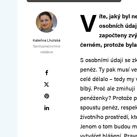
V
íte, jaký byl
osobních údajů
započteny zvý
Kateřina Lhotská
černém, protože byla
Spolupracovnice
redakce
S osobními údaji se zkr
peněz. Ty pak musí ve f
celé dělalo – tedy my v
blbý. Proč ale zmiňuj
peněženky? Protože po
spoustu peněz, respe
životního prostředí, kt
Jenom o tom budou mus
vytvářet hlášení. Prav