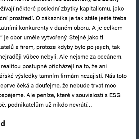
ežívají některé poslední zbytky kapitalismu, jako
ní prostředí. O zákazníka je tak stále ještě třeba
ostatními konkurenty v daném oboru. A je celkem
 je obor uměle vytvořený. Stejně jako ti
atelů a firem, protože kdyby bylo po jejich, tak
 nejraději vůbec nebyli. Ale nejsme za oceánem,
 realitou postupně přicházejí na to, že ani
řské výsledky tamním firmám nezajistí. Nás toto
teprve čeká a doufejme, že nebude trvat moc
spějeme. Ale peníze, které v souvislosti s ESG
pě, podnikatelům už nikdo nevrátí…
od