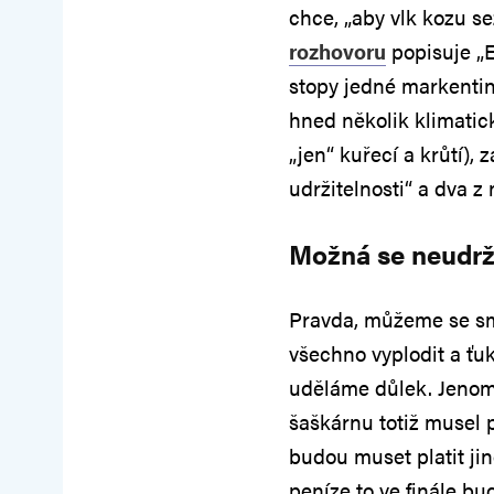
chce, „aby vlk kozu se
rozhovoru
popisuje „
stopy jedné markenting
hned několik klimatic
„jen“ kuřecí a krůtí), 
udržitelnosti“ a dva z
Možná se neudr
Pravda, můžeme se sm
všechno vyplodit a ťu
uděláme důlek. Jenomž
šaškárnu totiž musel 
budou muset platit jin
peníze to ve finále bu