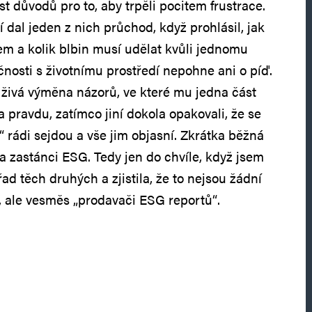
t důvodů pro to, aby trpěli pocitem frustrace.
jí dal jeden z nich průchod, když prohlásil, jak
m a kolik blbin musí udělat kvůli jednomu
čnosti s životnímu prostředí nepohne ani o píď.
živá výměna názorů, ve které mu jedna část
a pravdu, zatímco jiní dokola opakovali, že se
 rádi sejdou a vše jim objasní. Zkrátka běžná
a zastánci ESG. Tedy jen do chvíle, když jsem
 řad těch druhých a zjistila, že to nejsou žádní
, ale vesměs „prodavači ESG reportů“.