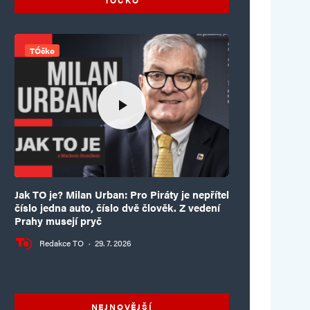
TÓčko
Jak TO je? Milan Urban: Pro Piráty je nepřítel
číslo jedna auto, číslo dvě člověk. Z vedení
Prahy musejí pryč
Redakce TO
·
29. 7. 2026
NEJNOVĚJŠÍ