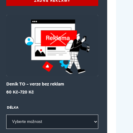
ŽÁDNÉ REKLAMY
Deník TO – verze bez reklam
Rozpětí cen: 60 Kč až 720 Kč
60
Kč
–
720
Kč
DÉLKA