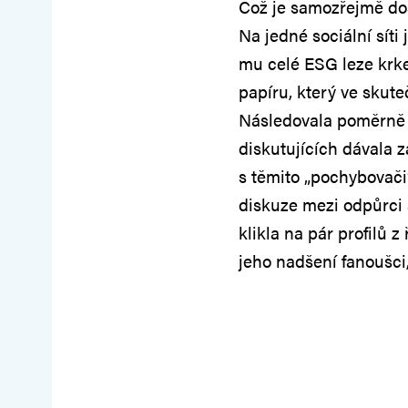
Což je samozřejmě dos
Na jedné sociální síti 
mu celé ESG leze krke
papíru, který ve skute
Následovala poměrně 
diskutujících dávala z
s těmito „pochybovači“
diskuze mezi odpůrci 
klikla na pár profilů z
jeho nadšení fanoušci