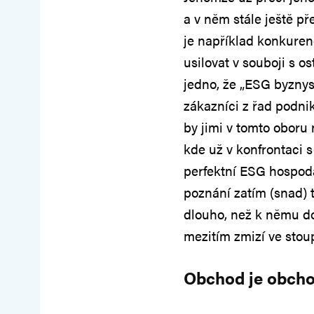
a v něm stále ještě př
je například konkurenč
usilovat v souboji s 
jedno, že „ESG byznys“
zákazníci z řad podnik
by jimi v tomto oboru
kde už v konfrontaci s
perfektní ESG hospodá
poznání zatím (snad) 
dlouho, než k němu do
mezitím zmizí ve stou
Obchod je obch