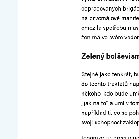
odpracovaných brigádn
na prvomájové manifes
omezila spotřebu masa
žen má ve svém vedení
Zelený bolševis
Stejně jako tenkrát, b
do těchto traktátů nap
někoho, kdo bude umět
„jak na to“ a umí v to
například ti, co se p
svoji schopnost zakle
Jenomže už přeci jen