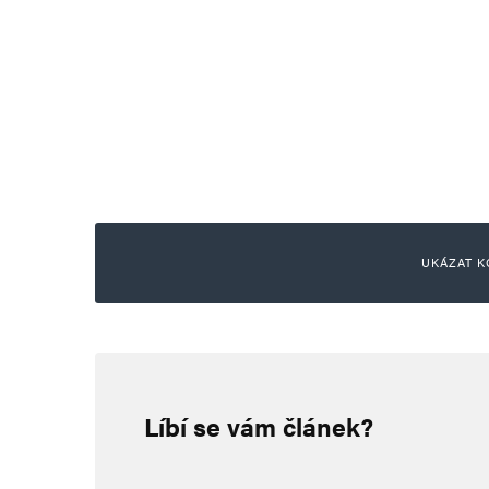
UKÁZAT K
Petr Krahujec
25. 8. 2025 (17:47)
Líbí se vám článek?
„Největší hrozbu pro společnost
Neinformují, ale straší, vyhrožu