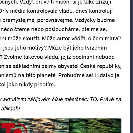
ných. Vždyť právě ti mocní si je také zřizují
 Dřív média kontrolovala vládu, dnes kontrolují
ale přemýšlejme, porovnávejme. Vždycky buďme
ž něco čteme nebo posloucháme, ptejme se,
ní může sloužit. Může autor vědět, o čem mluví?
si jsou jeho motivy? Může být jeho tvrzením
a? Zvolme takovou vládu, jejíž počínání nebude
n se základními zájmy obyvatel České republiky,
ganismů na této planetě. Probuďme se! Lidstvo je
ci jako nikdy předtím.
v aktuálním zářijovém čísle měsíčníku TO. Právě na
rafikách!