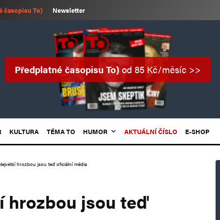
é časopisu To)
Newsletter
Předplatné časopisu To)
od 85 Kč/měsíc >>
R
KULTURA
TÉMA TO
HUMOR
AKTUÁLNÍ ČÍSLO
E-SHOP
Největší hrozbou jsou teď oficiální média
í hrozbou jsou teď