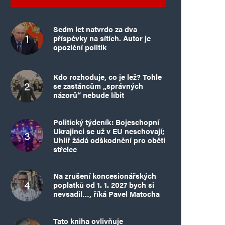
Sedm let natvrdo za dva
příspěvky na sítích. Autor je
opoziční politik
Kdo rozhoduje, co je lež? Tohle
se zastáncům „správných
názorů“ nebude líbit
Politický týdeník: Bojeschopní
Ukrajinci se už v EU neschovají;
Uhlíř žádá odškodnění pro oběti
střelce
Na zrušení koncesionářských
poplatků od 1. 1. 2027 bych si
nevsadil…, říká Pavel Matocha
Tato kniha ovlivňuje