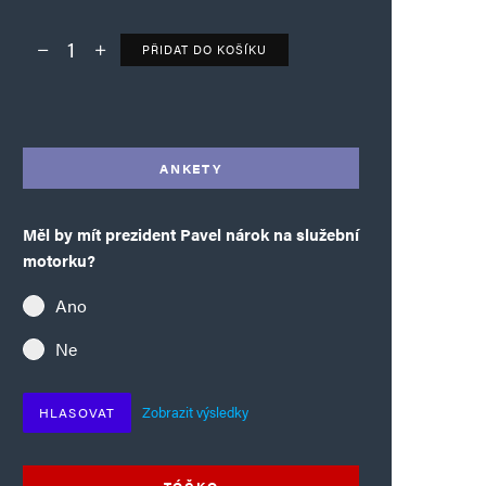
PŘIDAT DO KOŠÍKU
Deník TO – verze bez reklam množství
Alternative:
ANKETY
Měl by mít prezident Pavel nárok na služební
motorku?
Ano
Ne
Zobrazit výsledky
HLASOVAT
TÓČKO