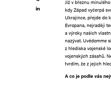
Již v březnu minulého
kdy Západ vyčerpá svo
Ukrajince, přejde do k
Evropana, nejraději 
a výroky našich vlastníc
nazývat. Uvědomme si,
z hlediska vojenské l
vojenských zásahů. Nec
tvrdím, že z jejich hle
A co je podle vás ne