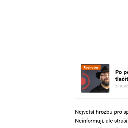
Rozhovor
Po p
tlač
24. 8. 20
Největší hrozbu pro s
Neinformují, ale straš