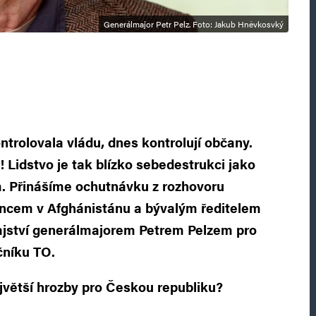
Generálmajor Petr Pelz. Foto: Jakub Hněvkosvký
ntrolovala vládu, dnes kontrolují občany.
Lidstvo je tak blízko sebedestrukci jako
m. Přinášíme ochutnávku z rozhovoru
ancem v Afghánistánu a bývalým ředitelem
jství generálmajorem Petrem Pelzem pro
čníku TO.
jvětší hrozby pro Českou republiku?