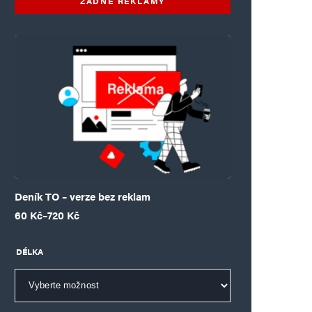
ŽÁDNÉ REKLAMY
Deník TO – verze bez reklam
Rozpětí cen: 60 Kč až 720 Kč
60
Kč
–
720
Kč
DÉLKA