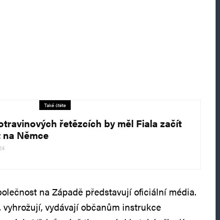
Také čtěte
otravinových řetězcích by měl Fiala začít
it na Němce
24
polečnost na Západě představují oficiální média.
í, vyhrožují, vydávají občanům instrukce