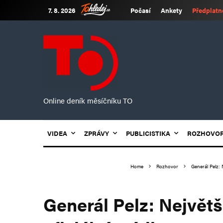
7. 8. 2026
Počasí
Ankety
Předplatn
Online deník měsíčníku TO
VIDEA
ZPRÁVY
PUBLICISTIKA
ROZHOVO
Home
Rozhovor
Generál Pelz: 
Generál Pelz: Největš