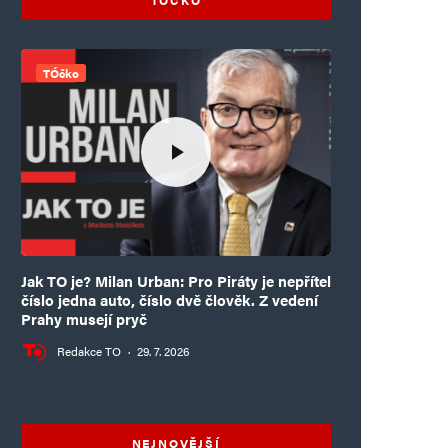
TÓčko
Jak TO je? Milan Urban: Pro Piráty je nepřítel
číslo jedna auto, číslo dvě člověk. Z vedení
Prahy musejí pryč
Redakce TO
·
29. 7. 2026
NEJNOVĚJŠÍ