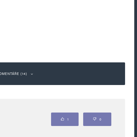
OMENTÁŘE (14)
Odpovědět
1
0
 na Západě představují oficiální média.
jí, vydávají občanům instrukce a prosazují