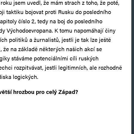
 roku jsem uvedl, že mám strach z toho, že poté,
ji taktiku bojovat proti Rusku do posledního
apitoly číslo 2, tedy na boj do posledního
tedy Východoevropana. K tomu napomáhají činy
h politiků a žurnalistů, jestli je tak lze ještě
 že na základě některých našich akcí se
ogiky stáváme potenciálními cíli ruských
hci rozpitvávat, jestli legitimních, ale rozhodně
diska logických.
jvětší hrozbou pro celý Západ?