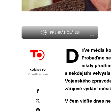
PŘEHRÁT ČLÁNEK
D
říve média ko
Probuďme se! 
nikdy předtí
Redakce TO
s někdejším velvysl
Kolektiv autorů
Vojenského zpravoda
zářijové vydání měsí
V čem vidíte dnes ne