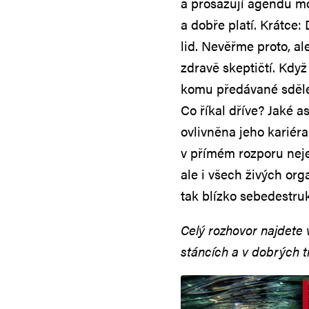
a prosazují agendu moc
a dobře platí. Krátce:
lid. Nevěřme proto, 
zdravě skeptičtí. Kdy
komu předávané sděle
Co říkal dříve? Jaké a
ovlivněna jeho kariér
v přímém rozporu neje
ale i všech živých or
tak blízko sebedestruk
Celý rozhovor najdete 
stáncích a v dobrých t