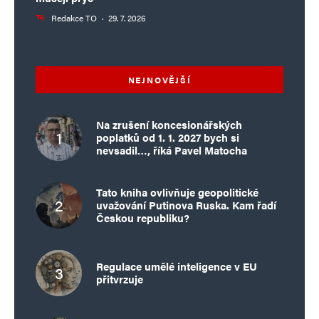
Redakce TO
·
29. 7. 2026
NEJNOVĚJŠÍ
Na zrušení koncesionářských
poplatků od 1. 1. 2027 bych si
nevsadil…, říká Pavel Matocha
Tato kniha ovlivňuje geopolitické
uvažování Putinova Ruska. Kam řadí
Českou republiku?
Regulace umělé inteligence v EU
přitvrzuje