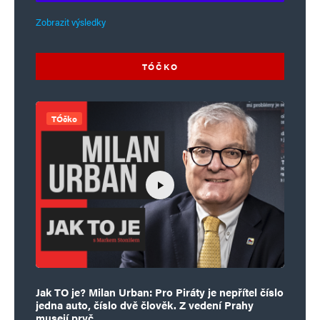
Zobrazit výsledky
TÓČKO
TÓčko
Jak TO je? Milan Urban: Pro Piráty je nepřítel číslo
jedna auto, číslo dvě člověk. Z vedení Prahy
musejí pryč