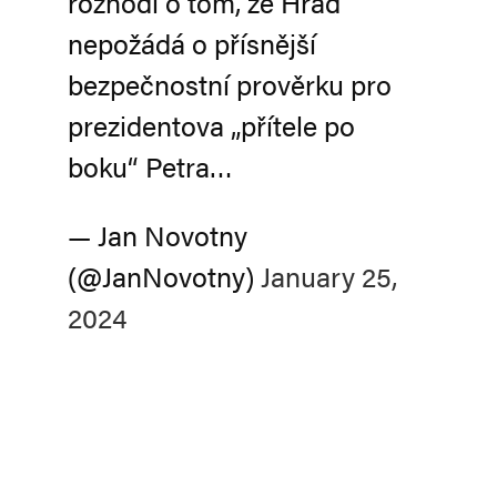
rozhodl o tom, že Hrad
nepožádá o přísnější
bezpečnostní prověrku pro
prezidentova „přítele po
boku“ Petra…
— Jan Novotny
(@JanNovotny)
January 25,
2024