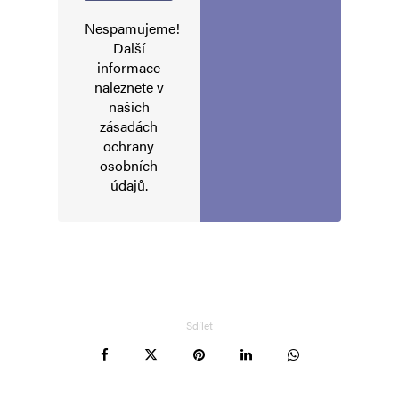
Nespamujeme!
Jméno
*
Další
informace
naleznete v
E-mail
*
Webová stránka
našich
zásadách
ochrany
osobních
Uložit do prohlížeče jméno, e-mail a webovou stránku pro budoucí
údajů
.
komentáře.
Informujte mě o nových komentářích e-mailem.
Informujte mě o nových příspěvcích e-mailem.
Alternative:
Sdílet