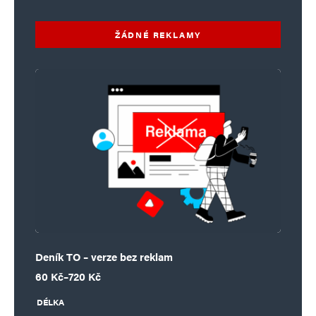
ŽÁDNÉ REKLAMY
Deník TO – verze bez reklam
Rozpětí cen: 60 Kč až 720 Kč
60
Kč
–
720
Kč
DÉLKA