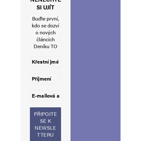
kapitalista ….fuj
SI UJÍT
Buďte první,
kdo se dozví
Navigace pro komentáře
o nových
Starší komentáře
článcích
Napsat komentář
Deníku TO
Vaše e-mailová adresa nebude zveřejněna.
Vyžadované informace jsou
označeny
*
Komentář
*