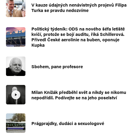
V kauze údajných nenávistných projevů Filipa
Turka se pravdu nedozvíme
Politický týdeník: ODS na nového šéfa letiště
kvičí, protože se bojí auditu, říká Schillerová.
Přivedl České aerolinie na buben, oponuje
Kupka
Sbohem, pane profesore
Milan Knížák předběhl svět a nikdy se nikomu
nepodřídil. Podívejte se na jeho poselství
Prágprajdky, dudáci a sexuologové