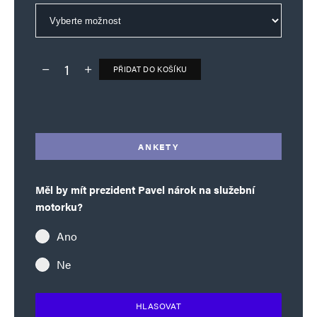
PŘIDAT DO KOŠÍKU
Deník TO – verze bez reklam množství
Alternative:
ANKETY
Měl by mít prezident Pavel nárok na služební
motorku?
Ano
Ne
HLASOVAT