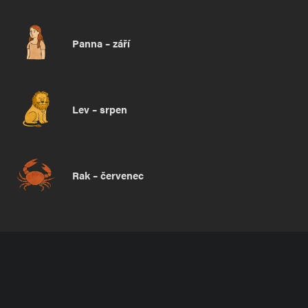
Panna – září
Lev – srpen
Rak – červenec