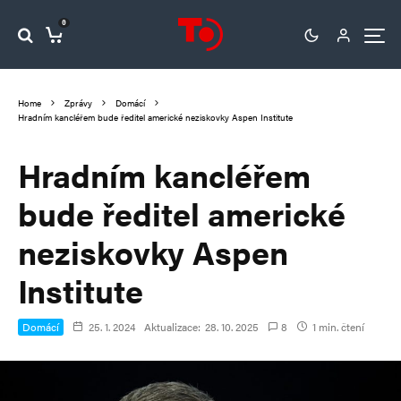
0
Home
Zprávy
Domácí
Hradním kancléřem bude ředitel americké neziskovky Aspen Institute
Hradním kancléřem
bude ředitel americké
neziskovky Aspen
Institute
Domácí
25. 1. 2024
Aktualizace:
28. 10. 2025
8
1 min. čtení