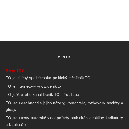
O NÁS
Co je TO?
TO je tištěný společensko-politický měsíčník TO
TO je internetový www.denik.to
TO je YouTube kanál Deník TO – YouTube
TO jsou osobnosti a jejich názory, komentáře, rozhovory, analýzy a
glosy.
TO jsou texty, autorské videopořady, satirické videoklipy, karikatury
a bublináže.