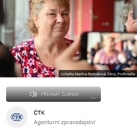
Učitelka Martina Bednářová. Zdroj: Profimedia
PŘEHRÁT ČLÁNEK
ČTK
Agenturní zpravodajství