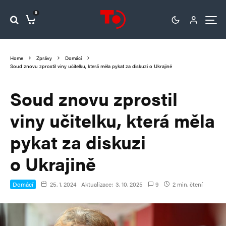
0
Home
Zprávy
Domácí
Soud znovu zprostil viny učitelku, která měla pykat za diskuzi o Ukrajině
Soud znovu zprostil
viny učitelku, která měla
pykat za diskuzi
o Ukrajině
Domácí
25. 1. 2024
Aktualizace:
3. 10. 2025
9
2 min. čtení