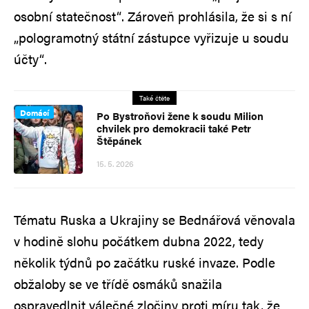
osobní statečnost“. Zároveň prohlásila, že si s ní
„pologramotný státní zástupce vyřizuje u soudu
účty“.
Také čtěte
Domácí
Po Bystroňovi žene k soudu Milion
chvilek pro demokracii také Petr
Štěpánek
15. 5. 2026
Tématu Ruska a Ukrajiny se Bednářová věnovala
v hodině slohu počátkem dubna 2022, tedy
několik týdnů po začátku ruské invaze. Podle
obžaloby se ve třídě osmáků snažila
ospravedlnit válečné zločiny proti míru tak, že