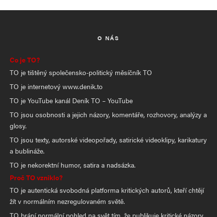
O NÁS
Co je TO?
TO je tištěný společensko-politický měsíčník TO
TO je internetový www.denik.to
TO je YouTube kanál Deník TO – YouTube
TO jsou osobnosti a jejich názory, komentáře, rozhovory, analýzy a
glosy.
TO jsou texty, autorské videopořady, satirické videoklipy, karikatury
a bublináže.
TO je nekorektní humor, satira a nadsázka.
Proč TO vzniklo?
TO je autentická svobodná platforma kritických autorů, kteří chtějí
žít v normálním nezregulovaném světě.
TO brání normální pohled na svět tím, že publikuje kritické názory