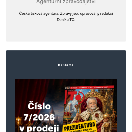
Agenturní zpravodajství
Česká tisková agentura. Zprávy jsou upravovány redakcí
Deníku TO.
Jméno
*
Reklama
E-mail
*
Webová stránka
Uložit do prohlížeče jméno, e-mail a webovou stránku pro budoucí
komentáře.
Informujte mě o nových komentářích e-mailem.
Informujte mě o nových příspěvcích e-mailem.