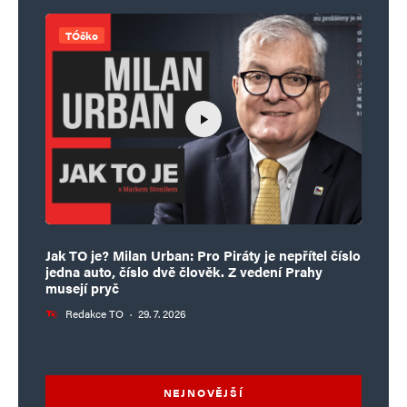
TÓčko
Jak TO je? Milan Urban: Pro Piráty je nepřítel číslo
jedna auto, číslo dvě člověk. Z vedení Prahy
musejí pryč
Redakce TO
·
29. 7. 2026
NEJNOVĚJŠÍ