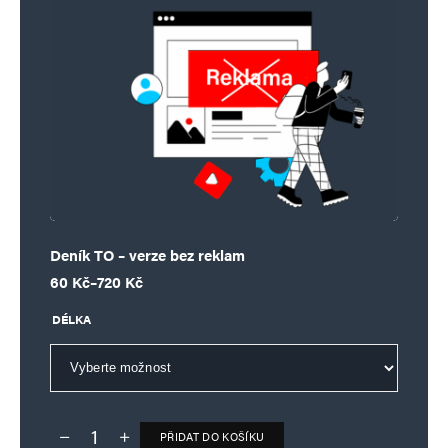
Deník TO – verze bez reklam
Rozpětí cen: 60 Kč až 720 Kč
60
Kč
–
720
Kč
DÉLKA
PŘIDAT DO KOŠÍKU
Deník TO – verze bez reklam množství