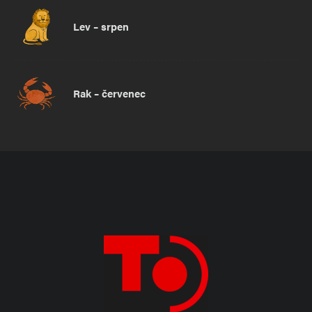
Lev – srpen
Rak – červenec