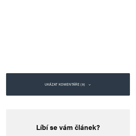
UKÁZAT KOMENTÁŘE (9)
Josef Marek
Odpovědět
26. 1. 2024 (21:33)
Líbí se vám článek?