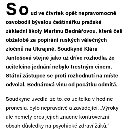
S
o
ud ve čtvrtek opět nepravomocně
osvobodil bývalou češtinářku pražské
základní školy Martinu Bednářovou, která čelí
obžalobě za popírání ruských válečných
zločinů na Ukrajině. Soudkyně Klára
Jantošová stejně jako už dříve rozhodla, že
učitelčino jednání nebylo trestným činem.
Státní zástupce se proti rozhodnutí na místě
odvolal. Bednářová vinu od počátku odmítá.
Soudkyně uvedla, že to, co učitelka v hodině
pronesla, bylo nepravdivé a zavádějící. „Výroky
ale neměly přes jejich značně kontroverzní
obsah důsledky na psychické zdraví žáků,“