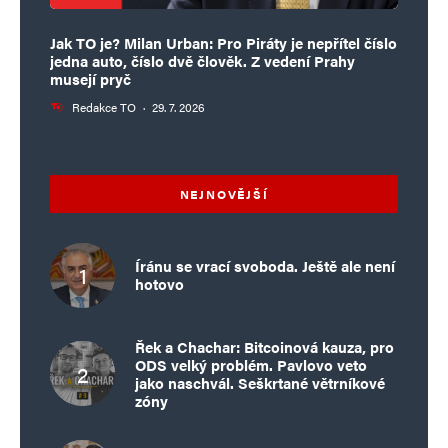
Jak TO je? Milan Urban: Pro Piráty je nepřítel číslo
jedna auto, číslo dvě člověk. Z vedení Prahy
musejí pryč
Redakce TO
·
29. 7. 2026
NEJNOVĚJŠÍ
Íránu se vrací svoboda. Ještě ale není
hotovo
Řek a Chachar: Bitcoinová kauza, pro
ODS velký problém. Pavlovo veto
jako naschvál. Seškrtané větrníkové
zóny