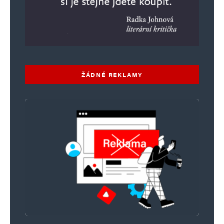
mnoha zločineckých struktur, kteří se tváří
nejen jako politici, ale jako podnikatelský
subjekt.
Mě to nepřekvapuje, všechno se dá zneužít, pod
rouškou demokracie.
ŽÁDNÉ REKLAMY
Tato stránka je monitorována FBI.
Napsat komentář
Vaše e-mailová adresa nebude zveřejněna.
Vyžadované informace jsou
označeny
*
Komentář
*