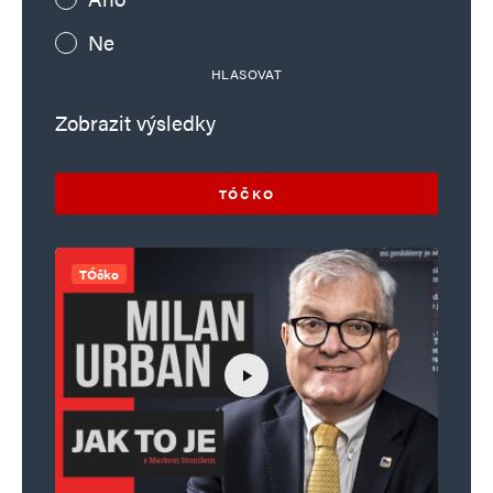
Ne
Informujte mě o nových příspěvcích e-mailem.
Alternative:
HLASOVAT
Zobrazit výsledky
TÓČKO
TÓčko