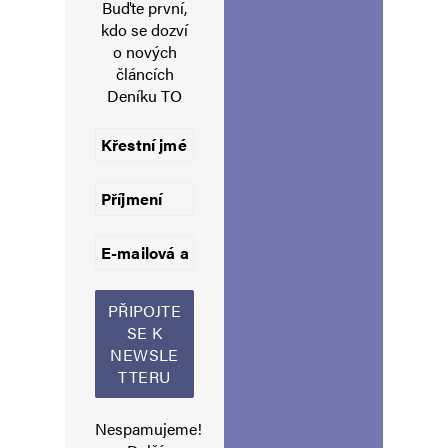
Buďte první,
károvaný vzduch z jedněch našich
kdo se dozví
o nových
kriminálů!!!
článcích
Deníku TO
Robo
Odpovědět
7. 3. 2025 (17:20)
Kde jsou investigativní novináři? Třeba
z veřejnoprávních médií? cha chá.
Babišovi by neprošla ani desetina.
Fiancování STAN/Dozimetr Michalem Redlem
od samého začátku s Polčákem a Gazdíkem
a pak Věslavem Michalikem z Kypru stojí za
Nespamujeme!
samostatný článek.