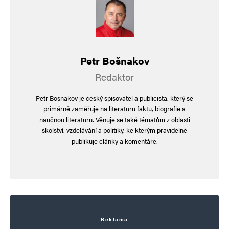
(KSČ), fialová média v čele s objektivní Českou
státní propagandou.
Tomu říkáte právní stát a eurohodnoty?
Petr Bošnakov
Financování michprdů?
Redaktor
Financování Forum24?
Korupce z USAID?
Petr Bošnakov je český spisovatel a publicista, který se
Korupce Dopravní podnik Praha za dozoru
primárně zaměřuje na literaturu faktu, biografie a
naučnou literaturu. Věnuje se také tématům z oblasti
piráta Hřiba a Dozimetr?
školství, vzdělávání a politiky, ke kterým pravidelně
Dronový byznys diplomata Veverky?
publikuje články a komentáře.
Předražené, blbé a blbější nákupy na obraně?
Brněnská Vaňková ODS také ustojí vše.
Pokuta nejzbytečnějšího úřadu za předvolební
kampaň PePy – bez reakce PePy? K smíchu.
Zrušit ten úřad pro kontrolu stran.
Reklama