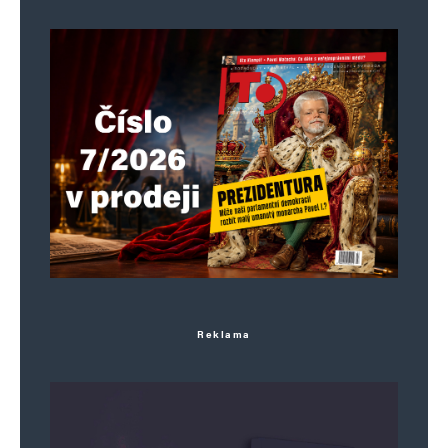
hloubal
Odpovědět
7. 3. 2025 (20:29)
https://www.youtube.com/watch?v=TW0_2-
JM550&list=PLcpl3ZN7hlz6MfM2UvTAG1S1iJmmP
Stanislav Horák
Odpovědět
8. 3. 2025 (9:51)
Reklama
Politika, která se u nás praktikuje, je důsledek
jednání voličů. Nespadla z nebe sama od sebe.
Složení vlády a způsob vládnutí je
pokračováním volebního výsledku. Fakt, že