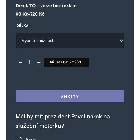
Deník TO – verze bez reklam
Rozpětí cen: 60 Kč až 720 Kč
60
Kč
–
720
Kč
DÉLKA
Jméno
*
PŘIDAT DO KOŠÍKU
Deník TO – verze bez reklam množství
Alternative:
E-mail
*
Webová stránka
ANKETY
Uložit do prohlížeče jméno, e-mail a webovou stránku pro budoucí
Měl by mít prezident Pavel nárok na
komentáře.
služební motorku?
Informujte mě o nových komentářích e-mailem.
Ano