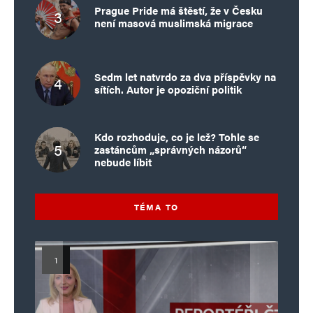
Prague Pride má štěstí, že v Česku
není masová muslimská migrace
Sedm let natvrdo za dva příspěvky na
sítích. Autor je opoziční politik
Kdo rozhoduje, co je lež? Tohle se
zastáncům „správných názorů“
nebude líbit
TÉMA TO