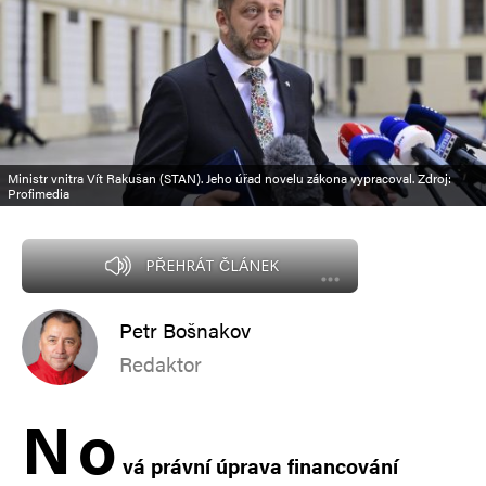
Ministr vnitra Vít Rakušan (STAN). Jeho úřad novelu zákona vypracoval. Zdroj:
Profimedia
PŘEHRÁT ČLÁNEK
Petr Bošnakov
Redaktor
N
o
vá právní úprava financování