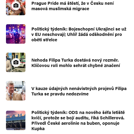
Prague Pride má štěstí, že v Česku není
masová muslimská migrace
Politický týdeník: Bojeschopní Ukrajinci se už
v EU neschovají; Uhlíř žádá odškodnění pro
oběti střelce
Nehoda Filipa Turka dostává nový rozměr.
Klíčovou roli mohlo sehrát chybné značení
V kauze údajných nenávistných projevů Filipa
Turka se pravdu nedozvíme
Politický týdeník: ODS na nového šéfa letiště
kvičí, protože se bojí auditu, říká Schillerová.
Přivedl České aerolinie na buben, oponuje
Kupka