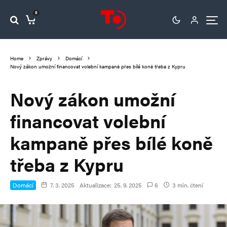
0
Home
Zprávy
Domácí
Nový zákon umožní financovat volební kampaně přes bílé koně třeba z Kypru
Nový zákon umožní
financovat volební
kampaně přes bílé koně
třeba z Kypru
Domácí
7. 3. 2025
Aktualizace:
25. 9. 2025
6
3 min. čtení