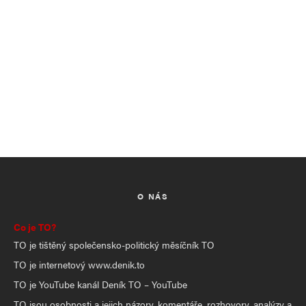
O NÁS
Co je TO?
TO je tištěný společensko-politický měsíčník TO
TO je internetový www.denik.to
TO je YouTube kanál Deník TO – YouTube
TO jsou osobnosti a jejich názory, komentáře, rozhovory, analýzy a