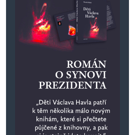
nevládne vítěz voleb se stal v EU téměř
pravidlem. Logika v tom nehraje roli. Vítězí
politický marketing… Politiku realizují ti politici,
kterým to voliči dovolili. A vládci na své
příznivce nezapomínají. Pořídíli svým
podporovatelům krásné kanceláře, ve kterých
společně vymýšlejí a uvádějí do praxe vše to,
z čeho se mají skvěle. A my ostatní na to
čučíme z gauče společně s opozicí.
FOX MULDER
Odpovědět
9. 3. 2025 (6:28)
Česká republika není právní stát, jsme terčem