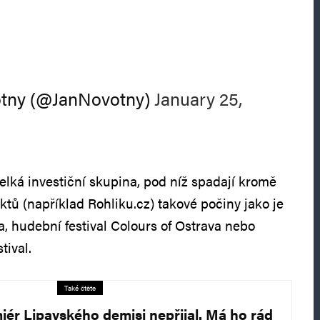
otny (@JanNovotny)
January 25,
elká investiční skupina, pod níž spadají kromě
tů (například Rohliku.cz) takové počiny jako je
a, hudební festival Colours of Ostrava nebo
tival.
Také čtěte
iér Lipavského demisi nepřijal. Má ho rád