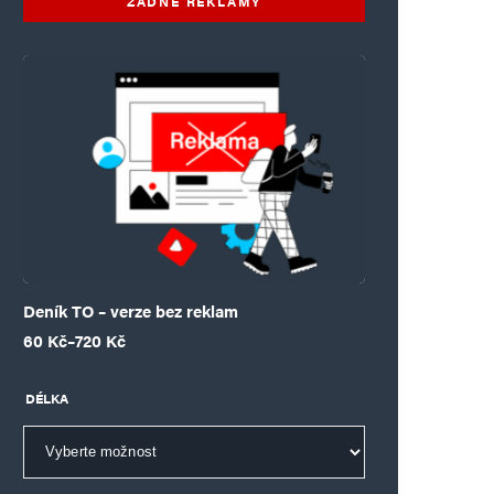
ŽÁDNÉ REKLAMY
Deník TO – verze bez reklam
Rozpětí cen: 60 Kč až 720 Kč
60
Kč
–
720
Kč
DÉLKA