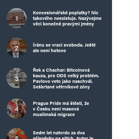
Koncesionářské poplatky? Nic
takového neexistuje. Nazývejme
věci konečně pravými jmény
Íránu se vrací svoboda. Ještě
ale není hotovo
Řek a Chachar: Bitcoinová
kauza, pro ODS velký problém.
Pavlovo veto jako naschvál.
Seškrtané větrníkové zóny
Prague Pride má štěstí, že
v Česku není masová
muslimská migrace
Sedm let natvrdo za dva
příspěvky na sítích. Autor je