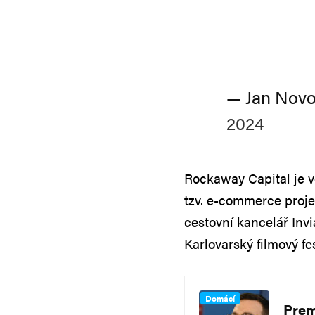
— Jan Nov
2024
Rockaway Capital je v
tzv. e-commerce projek
cestovní kancelář Invi
Karlovarský filmový fes
Domácí
Prem