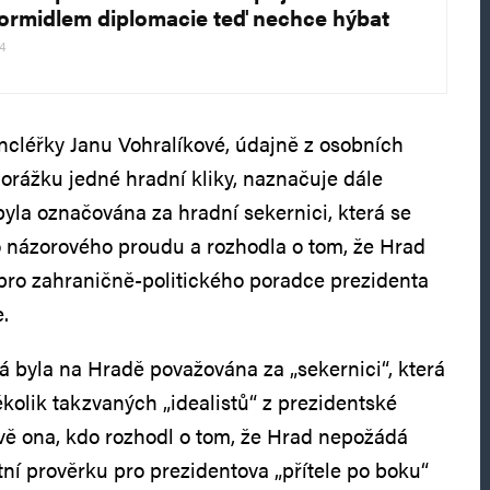
kormidlem diplomacie teď nechce hýbat
24
cléřky Janu Vohralíkové, údajně z osobních
porážku jedné hradní kliky, naznačuje dále
byla označována za hradní sekernici, která se
o názorového proudu a rozhodla o tom, že Hrad
pro zahraničně-politického poradce prezidenta
.
á byla na Hradě považována za „sekernici“, která
kolik takzvaných „idealistů“ z prezidentské
ávě ona, kdo rozhodl o tom, že Hrad nepožádá
tní prověrku pro prezidentova „přítele po boku“