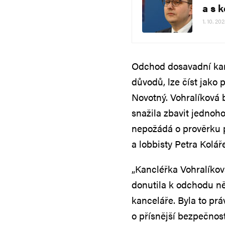
a s 
1. 10. 20
Odchod dosavadní kan
důvodů, lze číst jako 
Novotný. Vohralíková 
snažila zbavit jednoh
nepožádá o prověrku 
a lobbisty Petra Koláře
„Kancléřka Vohralíkov
donutila k odchodu ně
kanceláře. Byla to pr
o přísnější bezpečnos