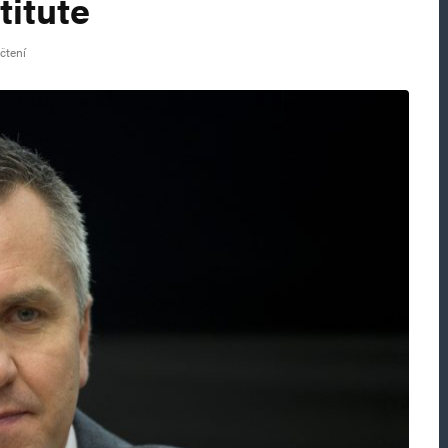
titute
 čtení