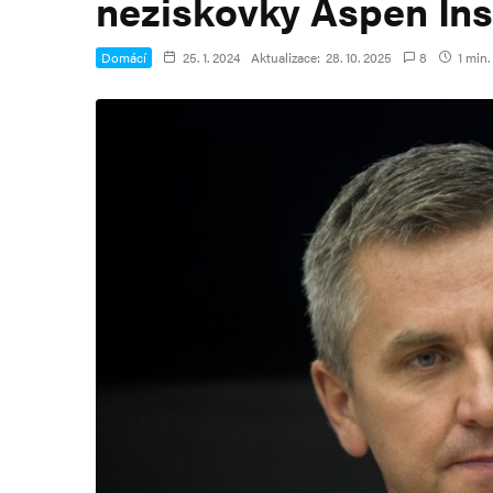
neziskovky Aspen Ins
Domácí
25. 1. 2024
Aktualizace:
28. 10. 2025
8
1 min.