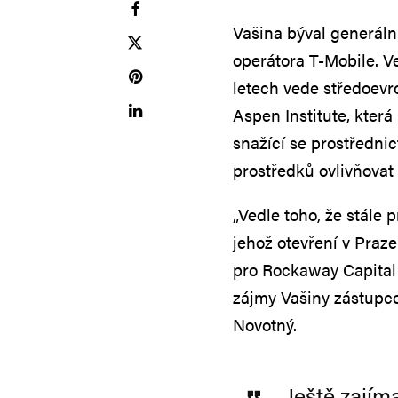
Vašina býval generál
operátora T-Mobile. V
letech vede středoev
Aspen Institute, která
snažící se prostředni
prostředků ovlivňovat
„Vedle toho, že stále 
jehož otevření v Praz
pro Rockaway Capital 
zájmy Vašiny zástupc
Novotný.
Ještě zajím