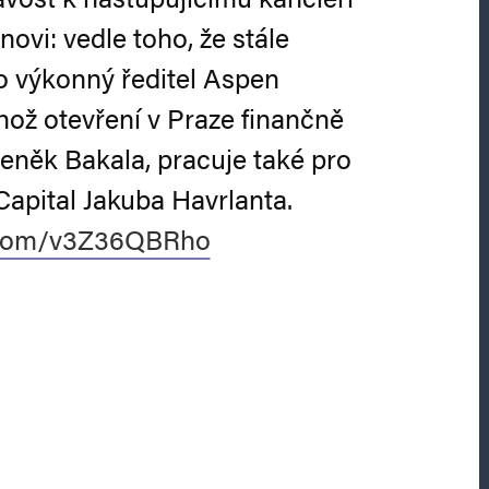
novi: vedle toho, že stále
o výkonný ředitel Aspen
ehož otevření v Praze finančně
eněk Bakala, pracuje také pro
apital Jakuba Havrlanta.
r.com/v3Z36QBRho