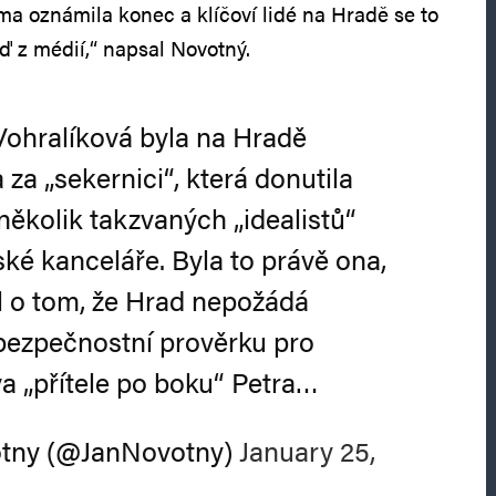
ma oznámila konec a klíčoví lidé na Hradě se to
ď z médií,“ napsal Novotný.
Vohralíková byla na Hradě
za „sekernici“, která donutila
ěkolik takzvaných „idealistů“
ské kanceláře. Byla to právě ona,
l o tom, že Hrad nepožádá
 bezpečnostní prověrku pro
a „přítele po boku“ Petra…
otny (@JanNovotny)
January 25,