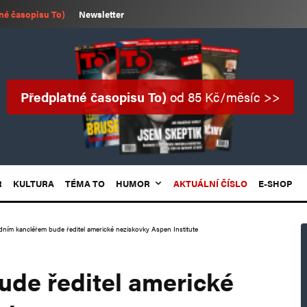
né časopisu To)
Newsletter
Předplatné časopisu To)
od 85 Kč/měsíc >>
R
KULTURA
TÉMA TO
HUMOR
AKTUÁLNÍ ČÍSLO
E-SHOP
dním kancléřem bude ředitel americké neziskovky Aspen Institute
de ředitel americké