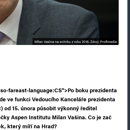
Milan Vašina na snímku z roku 2016. Zdroj: Profimedia
so-fareast-language:CS">Po boku prezidenta
ude ve funkci Vedoucího Kanceláře prezidenta
) od 15. února působit výkonný ředitel
ky Aspen Institutu Milan Vašina. Co je zač
ěk, který míří na Hrad?