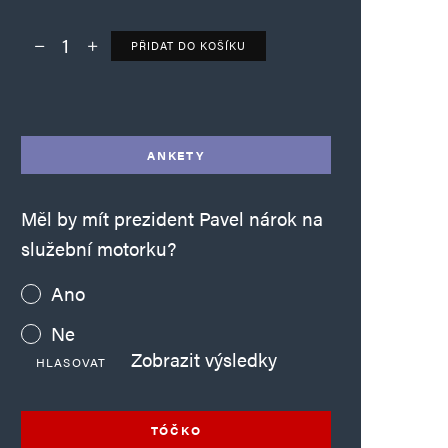
PŘIDAT DO KOŠÍKU
Deník TO – verze bez reklam množství
Alternative:
ANKETY
Měl by mít prezident Pavel nárok na
služební motorku?
Ano
Ne
Zobrazit výsledky
HLASOVAT
TÓČKO