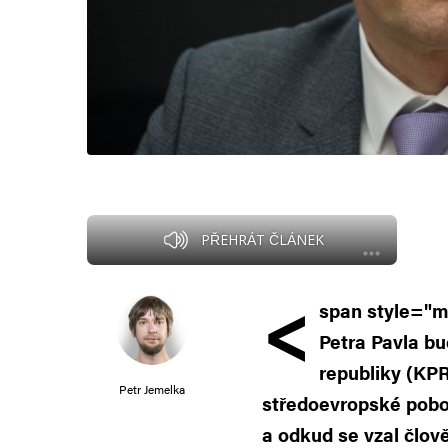
PŘEHRÁT ČLÁNEK
<
span style="m
Petra Pavla b
republiky (KPR
Petr Jemelka
středoevropské poboč
a odkud se vzal člov