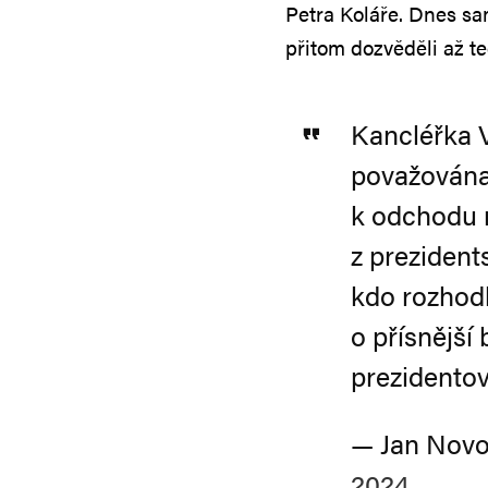
Petra Koláře. Dnes sa
přitom dozvěděli až te
Kancléřka 
považována 
k odchodu n
z prezident
kdo rozhod
o přísnější
prezidentov
— Jan Nov
2024