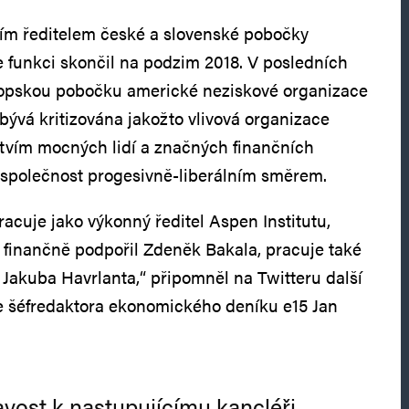
ním ředitelem české a slovenské pobočky
e funkci skončil na podzim 2018. V posledních
ropskou pobočku americké neziskové organizace
 bývá kritizována jakožto vlivová organizace
ctvím mocných lidí a značných finančních
 společnost progesivně-liberálním směrem.
pracuje jako výkonný ředitel Aspen Institutu,
e finančně podpořil Zdeněk Bakala, pracuje také
Jakuba Havrlanta,“ připomněl na Twitteru další
e šéfredaktora ekonomického deníku e15 Jan
avost k nastupujícímu kancléři