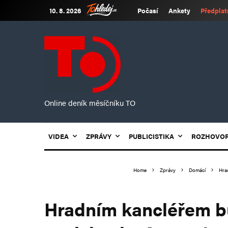
10. 8. 2026
Počasí
Ankety
Předplat
Online deník měsíčníku TO
VIDEA
ZPRÁVY
PUBLICISTIKA
ROZHOVO
Home
Zprávy
Domácí
Hra
Hradním kancléřem bu