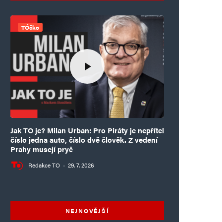
TÓčko
Jak TO je? Milan Urban: Pro Piráty je nepřítel
číslo jedna auto, číslo dvě člověk. Z vedení
Prahy musejí pryč
Redakce TO
·
29. 7. 2026
NEJNOVĚJŠÍ