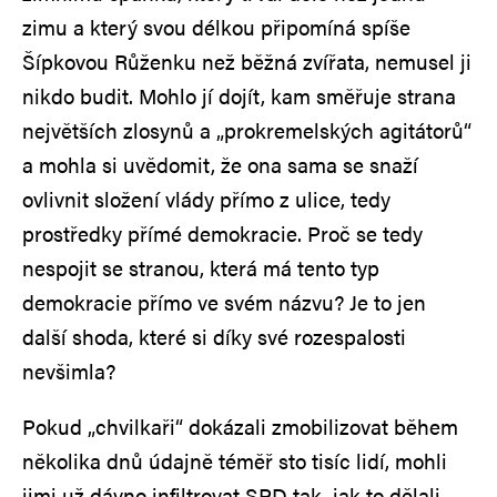
zimu a který svou délkou připomíná spíše
Šípkovou Růženku než běžná zvířata, nemusel ji
nikdo budit. Mohlo jí dojít, kam směřuje strana
největších zlosynů a „prokremelských agitátorů“
a mohla si uvědomit, že ona sama se snaží
ovlivnit složení vlády přímo z ulice, tedy
prostředky přímé demokracie. Proč se tedy
nespojit se stranou, která má tento typ
demokracie přímo ve svém názvu? Je to jen
další shoda, které si díky své rozespalosti
nevšimla?
Pokud „chvilkaři“ dokázali zmobilizovat během
několika dnů údajně téměř sto tisíc lidí, mohli
jimi už dávno infiltrovat SPD tak, jak to dělali