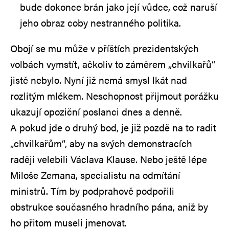
bude dokonce brán jako její vůdce, což naruší
jeho obraz coby nestranného politika.
Obojí se mu může v příštích prezidentských
volbách vymstít, ačkoliv to záměrem „chvilkařů“
jistě nebylo. Nyní již nemá smysl lkát nad
rozlitým mlékem. Neschopnost přijmout porážku
ukazují opoziční poslanci dnes a denně.
A pokud jde o druhý bod, je již pozdě na to radit
„chvilkařům“, aby na svých demonstracích
raději velebili Václava Klause. Nebo ještě lépe
Miloše Zemana, specialistu na odmítání
ministrů. Tím by podprahově podpořili
obstrukce současného hradního pána, aniž by
ho přitom museli jmenovat.