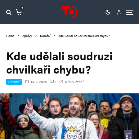
0
Home
Zprávy
Domácí
Kde udělali soudruzi chvilkaři chybu?
Kde udělali soudruzi
chvilkaři chybu?
Domácí
13. 2. 2026
1
4 min. čtení