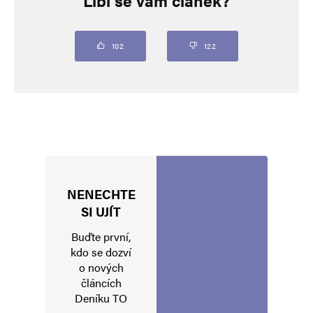
Líbí se vám článek?
https://messerinzidenz.de/
102
122
Napsat komentář
Vaše e-mailová adresa nebude zveřejněna.
Vyžadované informace jsou
označeny
*
Komentář
*
NENECHTE
SI UJÍT
Buďte první,
kdo se dozví
o nových
článcích
Deníku TO