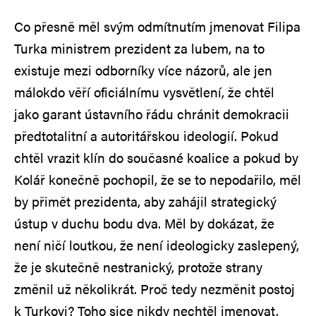
Co přesně měl svým odmítnutím jmenovat Filipa
Turka ministrem prezident za lubem, na to
existuje mezi odborníky více názorů, ale jen
málokdo věří oficiálnímu vysvětlení, že chtěl
jako garant ústavního řádu chránit demokracii
předtotalitní a autoritářskou ideologií. Pokud
chtěl vrazit klín do současné koalice a pokud by
Kolář konečně pochopil, že se to nepodařilo, měl
by přimět prezidenta, aby zahájil strategický
ústup v duchu bodu dva. Měl by dokázat, že
není ničí loutkou, že není ideologicky zaslepený,
že je skutečně nestranický, protože strany
změnil už několikrát. Proč tedy nezměnit postoj
k Turkovi? Toho sice nikdy nechtěl jmenovat,