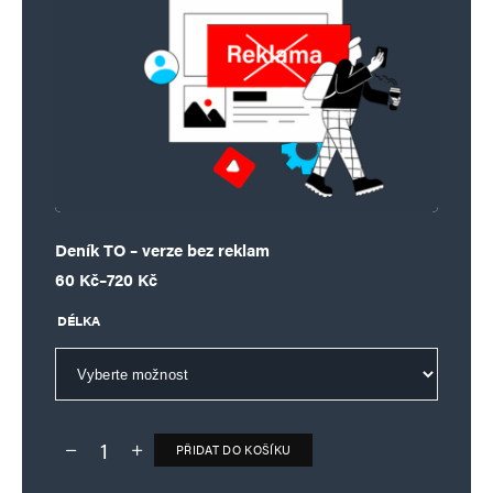
Deník TO – verze bez reklam
Rozpětí cen: 60 Kč až 720 Kč
60
Kč
–
720
Kč
DÉLKA
PŘIDAT DO KOŠÍKU
Deník TO – verze bez reklam množství
Alternative: