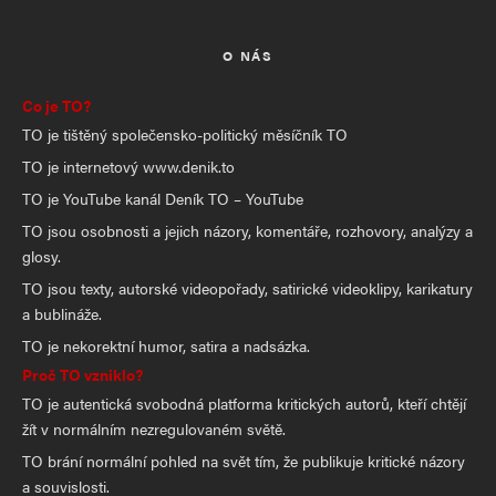
O NÁS
Co je TO?
TO je tištěný společensko-politický měsíčník TO
TO je internetový www.denik.to
TO je YouTube kanál Deník TO – YouTube
TO jsou osobnosti a jejich názory, komentáře, rozhovory, analýzy a
glosy.
TO jsou texty, autorské videopořady, satirické videoklipy, karikatury
a bublináže.
TO je nekorektní humor, satira a nadsázka.
Proč TO vzniklo?
TO je autentická svobodná platforma kritických autorů, kteří chtějí
žít v normálním nezregulovaném světě.
TO brání normální pohled na svět tím, že publikuje kritické názory
a souvislosti.