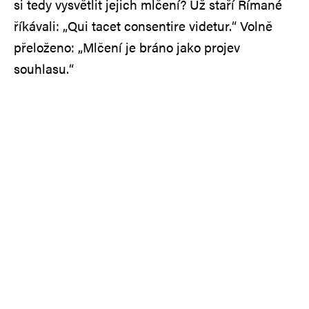
si tedy vysvětlit jejich mlčení? Už staří Římané
říkávali: „Qui tacet consentire videtur.“ Volně
přeloženo: „Mlčení je bráno jako projev
souhlasu.“