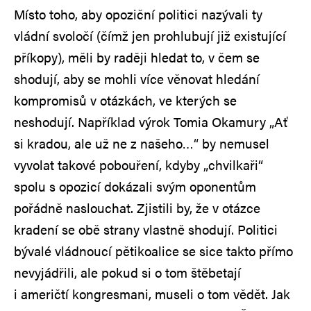
Místo toho, aby opoziční politici nazývali ty
vládní svoločí (čímž jen prohlubují již existující
příkopy), měli by raději hledat to, v čem se
shodují, aby se mohli více věnovat hledání
kompromisů v otázkách, ve kterých se
neshodují. Například výrok Tomia Okamury „Ať
si kradou, ale už ne z našeho…“ by nemusel
vyvolat takové pobouření, kdyby „chvilkaři“
spolu s opozicí dokázali svým oponentům
pořádně naslouchat. Zjistili by, že v otázce
kradení se obě strany vlastně shodují. Politici
bývalé vládnoucí pětikoalice se sice takto přímo
nevyjádřili, ale pokud si o tom štěbetají
i američtí kongresmani, museli o tom vědět. Jak