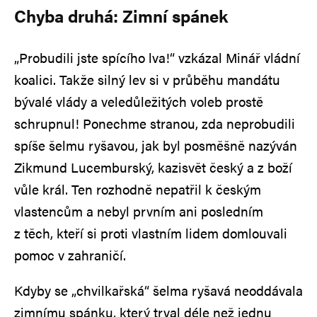
Chyba druhá: Zimní spánek
„Probudili jste spícího lva!“ vzkázal Minář vládní
koalici. Takže silný lev si v průběhu mandátu
bývalé vlády a veledůležitých voleb prostě
schrupnul! Ponechme stranou, zda neprobudili
spíše šelmu ryšavou, jak byl posměšně nazýván
Zikmund Lucemburský, kazisvět český a z boží
vůle král. Ten rozhodně nepatřil k českým
vlastencům a nebyl prvním ani posledním
z těch, kteří si proti vlastním lidem domlouvali
pomoc v zahraničí.
Kdyby se „chvilkařská“ šelma ryšavá neoddávala
zimnímu spánku, který trval déle než jednu