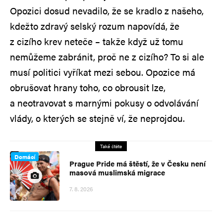
Opozici dosud nevadilo, že se kradlo z našeho,
kdežto zdravý selský rozum napovídá, že
z cizího krev neteče – takže když už tomu
nemůžeme zabránit, proč ne z cizího? To si ale
musí politici vyříkat mezi sebou. Opozice má
obrušovat hrany toho, co obrousit lze,
a neotravovat s marnými pokusy o odvolávání
vlády, o kterých se stejně ví, že neprojdou.
Také čtěte
Domácí
Prague Pride má štěstí, že v Česku není
masová muslimská migrace
7. 8. 2026