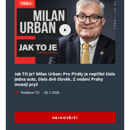
TÓčko
Jak TO je? Milan Urban: Pro Piráty je nepřítel číslo
jedna auto, číslo dvě člověk. Z vedení Prahy
musejí pryč
Redakce TO
·
29. 7. 2026
NEJNOVĚJŠÍ