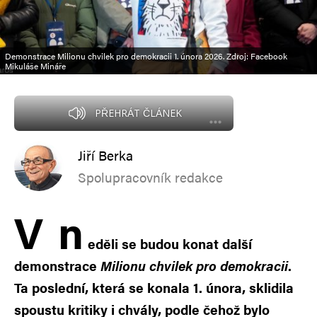
Demonstrace Milionu chvilek pro demokracii 1. února 2026. Zdroj: Facebook
Mikuláše Mináře
PŘEHRÁT ČLÁNEK
Jiří Berka
Spolupracovník redakce
V
n
eděli se budou konat další
demonstrace
Milionu chvilek pro demokracii
.
Ta poslední, která se konala 1. února, sklidila
spoustu kritiky i chvály, podle čehož bylo