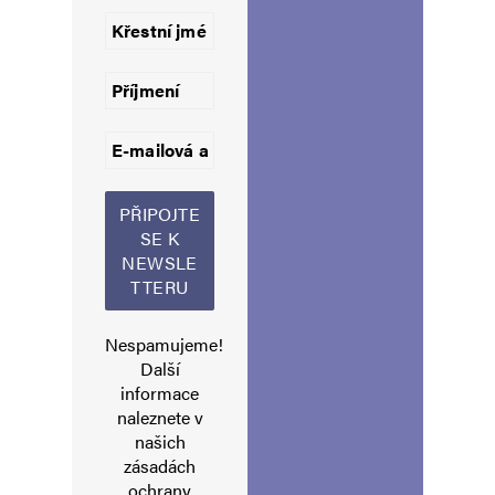
Jméno
*
E-mail
*
Webová stránka
Uložit do prohlížeče jméno, e-mail a webovou stránku pro budoucí
komentáře.
Informujte mě o nových komentářích e-mailem.
Nespamujeme!
Informujte mě o nových příspěvcích e-mailem.
Další
Alternative:
informace
naleznete v
našich
zásadách
ochrany