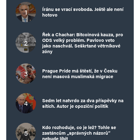
Íránu se vrací svoboda. Ještě ale není
hotovo
Řek a Chachar: Bitcoinová kauza, pro
ODS velký problém. Pavlovo veto
jako naschvál. Seškrtané větrníkové
zóny
Prague Pride má štěstí, že v Česku
není masová muslimská migrace
Sedm let natvrdo za dva příspěvky na
sítích. Autor je opoziční politik
Kdo rozhoduje, co je lež? Tohle se
zastáncům „správných názorů“
nebude líbit