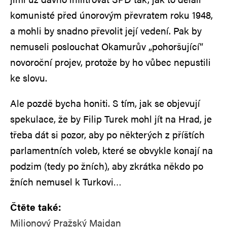
komunisté před únorovým převratem roku 1948,
a mohli by snadno převolit její vedení. Pak by
nemuseli poslouchat Okamurův „pohoršující“
novoroční projev, protože by ho vůbec nepustili
ke slovu.
Ale pozdě bycha honiti. S tím, jak se objevují
spekulace, že by Filip Turek mohl jít na Hrad, je
třeba dát si pozor, aby po některých z příštích
parlamentních voleb, které se obvykle konají na
podzim (tedy po žních), aby zkrátka někdo po
žních nemusel k Turkovi…
Čtěte také:
Milionový Pražský Majdan