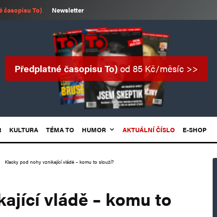
é časopisu To)
Newsletter
Předplatné časopisu To)
od 85 Kč/měsíc >>
R
KULTURA
TÉMA TO
HUMOR
AKTUÁLNÍ ČÍSLO
E-SHOP
Klacky pod nohy vznikající vládě – komu to slouží?
ající vládě – komu to