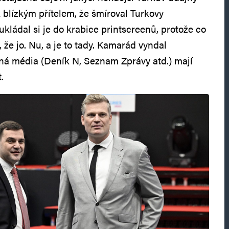
 blízkým přítelem, že šmíroval Turkovy
kládal si je do krabice printscreenů, protože co
 že jo. Nu, a je to tady. Kamarád vyndal
šná média (Deník N, Seznam Zprávy atd.) mají
.