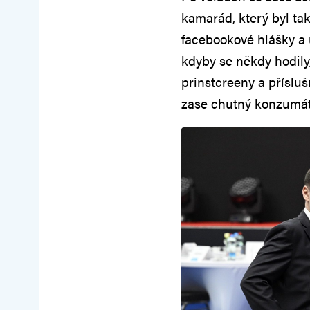
kamarád, který byl tak
facebookové hlášky a u
kdyby se někdy hodily,
prinstcreeny a příslu
zase chutný konzumát