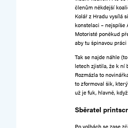
členům někdejší koali
Kolář z Hradu vysílá s
konstelaci – nejspíš
Motoristé poněkud pře
aby tu špinavou práci 
Tak se najde náhle (t
letech zjistila, že k n
Rozmázla to novinářka
to zformoval šik, kte
už je fuk, hlavně, když
Sběratel printsc
Po volbách se zase zči