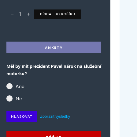
PŘIDAT DO KOŠÍKU
Deník TO – verze bez reklam množství
Alternative:
ANKETY
Měl by mít prezident Pavel nárok na služební
motorku?
Ano
Ne
Zobrazit výsledky
HLASOVAT
TÓČKO