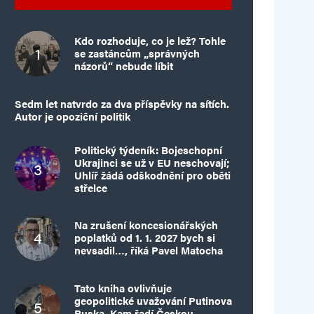
Kdo rozhoduje, co je lež? Tohle
se zastáncům „správných
názorů“ nebude líbit
Sedm let natvrdo za dva příspěvky na sítích.
Autor je opoziční politik
Politický týdeník: Bojeschopní
Ukrajinci se už v EU neschovají;
Uhlíř žádá odškodnění pro oběti
střelce
Na zrušení koncesionářských
poplatků od 1. 1. 2027 bych si
nevsadil…, říká Pavel Matocha
Tato kniha ovlivňuje
geopolitické uvažování Putinova
Ruska. Kam řadí Českou