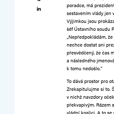
poradce, má preziden
sestavením vlády jen 
Výjimkou jsou prokázan
šéf Ústavního soudu P
„Nepředpokládám, že s
nechce dostat ani pre
přesvědčený, že čas 
a následného jmenová
k tomu nedošlo.“
To dává prostor pro ot
Zrekapitulujme si to. 
v nichž navzdory oček
překvapivým. Rázem se
vládní koalici. A to 