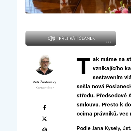
PŘEHRÁT ČLÁNEK
T
ak máme na st
vznikajícího k
sestavením vlá
Petr Žantovský
sešla nová Poslanec
Komentátor
středu. Předsedové A
smlouvu. Přesto k d
očima právníků, věc n
Podle Jana Kysely, ús