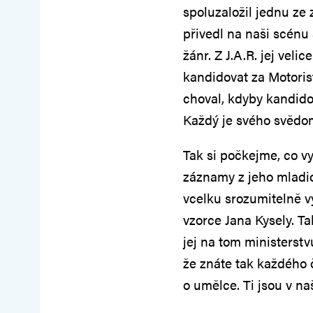
spoluzaložil jednu ze
přivedl na naši scénu
žánr. Z J.A.R. jej veli
kandidovat za Motoris
choval, kdyby kandido
Každý je svého svědo
Tak si počkejme, co vy
záznamy z jeho mladi
vcelku srozumitelně vy
vzorce Jana Kysely. Ta
jej na tom ministerstvu
že znáte tak každého 
o umělce. Ti jsou v n