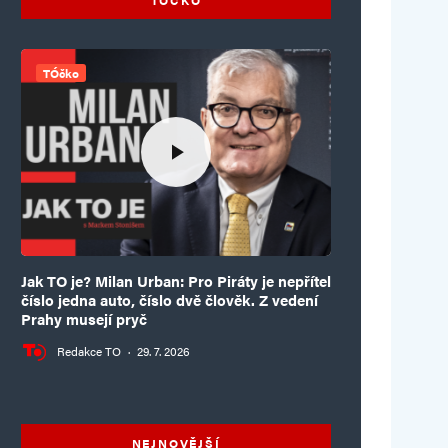
TÓčko
Jak TO je? Milan Urban: Pro Piráty je nepřítel
číslo jedna auto, číslo dvě člověk. Z vedení
Prahy musejí pryč
Redakce TO
·
29. 7. 2026
NEJNOVĚJŠÍ