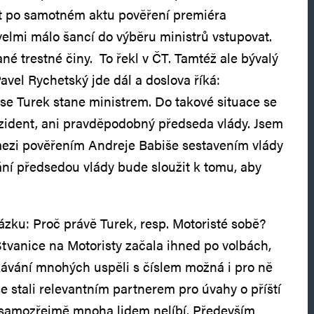
t po samotném aktu pověření premiéra
velmi málo šancí do výběru ministrů vstupovat.
é trestné činy. To řekl v ČT. Tamtéž ale bývalý
avel Rychetský jde dál a doslova říká:
e Turek stane ministrem. Do takové situace se
zident, ani pravděpodobný předseda vlády. Jsem
mezi pověřením Andreje Babiše sestavením vlády
ní předsedou vlády bude sloužit k tomu, aby
ázku: Proč právě Turek, resp. Motoristé sobě?
Štvanice na Motoristy začala ihned po volbách,
ávání mnohých uspěli s číslem možná i pro ně
 stali relevantním partnerem pro úvahy o příští
se samozřejmě mnoha lidem nelíbí. Především