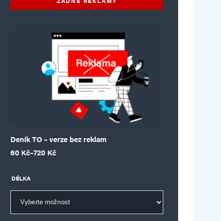
ŽÁDNÉ REKLAMY
Deník TO – verze bez reklam
Rozpětí cen: 60 Kč až 720 Kč
60
Kč
–
720
Kč
DÉLKA