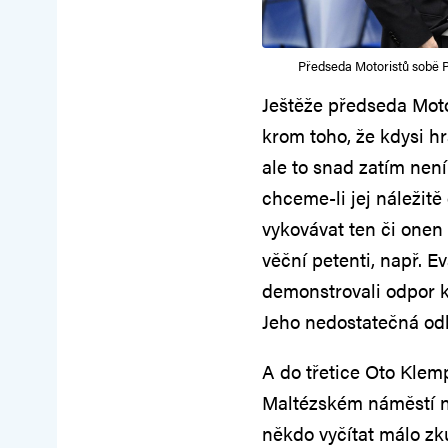
Předseda Motoristů sobě Pe
Ještěže předseda Moto
krom toho, že kdysi hr
ale to snad zatím není
chceme-li jej náležit
vykovávat ten či onen 
věční petenti, např. 
demonstrovali odpor 
Jeho nedostatečná odb
A do třetice Oto Klem
Maltézském náměstí na
někdo vyčítat málo zkuš