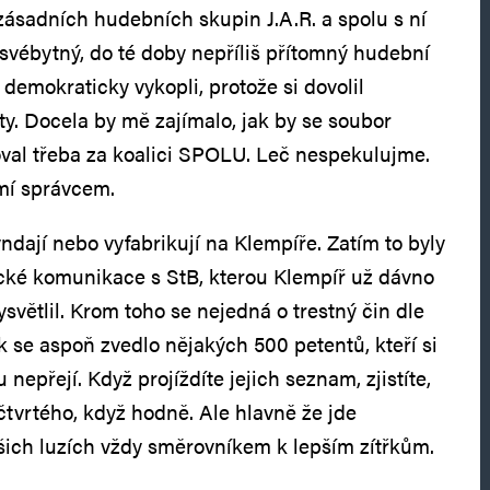
 zásadních hudebních skupin J.A.R. a spolu s ní
 svébytný, do té doby nepříliš přítomný hudební
ce demokraticky vykopli, protože si dovolil
ty. Docela by mě zajímalo, jak by se soubor
val třeba za koalici SPOLU. Leč nespekulujme.
mí správcem.
ndají nebo vyfabrikují na Klempíře. Zatím to byly
cké komunikace s StB, kterou Klempíř už dávno
světlil. Krom toho se nejedná o trestný čin dle
k se aspoň zvedlo nějakých 500 petentů, kteří si
 nepřejí. Když projíždíte jejich seznam, zjistíte,
čtvrtého, když hodně. Ale hlavně že jde
ašich luzích vždy směrovníkem k lepším zítřkům.