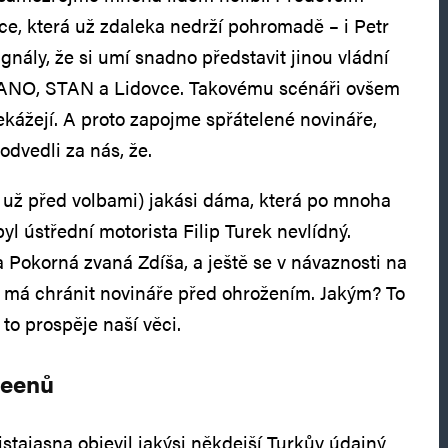
ce, která už zdaleka nedrží pohromadě – i Petr
ignály, že si umí snadno představit jinou vládní
e ANO, STAN a Lidovce. Takovému scénáři ovšem
kážejí. A proto zapojme spřátelené novináře,
odvedli za nás, že.
o už před volbami) jakási dáma, která po mnoha
í byl ústřední motorista Filip Turek nevlídný.
 Pokorná zvaná Zdíša, a ještě se v návaznosti na
rý má chránit novináře před ohrožením. Jakým? To
 to prospěje naší věci.
reenů
stajasna objevil jakýsi někdejší Turkův údajný