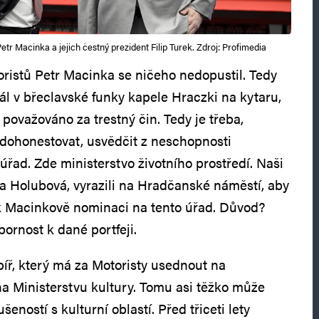
tr Macinka a jejich čestný prezident Filip Turek. Zdroj: Profimedia
ristů Petr Macinka se ničeho nedopustil. Tedy
ál v břeclavské funky kapele Hraczki na kytaru,
 považováno za trestný čin. Tedy je třeba,
ě dohonestovat, usvědčit z neschopnosti
úřad. Zde ministerstvo životního prostředí. Naši
Eva Holubová, vyrazili na Hradčanské náměstí, aby
k Macinkově nominaci na tento úřad. Důvod?
ornost k dané portfeji.
píř, který má za Motoristy usednout na
 Ministerstvu kultury. Tomu asi těžko může
eností s kulturní oblastí. Před třiceti lety