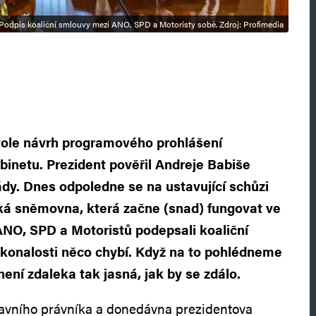
Podpis koaliční smlouvy mezi ANO, SPD a Motoristy sobě. Zdroj: Profimedia
ole návrh programového prohlášení
abinetu. Prezident pověřil Andreje Babiše
dy. Dnes odpoledne se na ustavující schůzi
ká sněmovna, která začne (snad) fungovat ve
NO, SPD a Motoristů podepsali koaliční
okonalosti něco chybí. Když na to pohlédneme
ení zdaleka tak jasná, jak by se zdálo.
tavního právníka a donedávna prezidentova