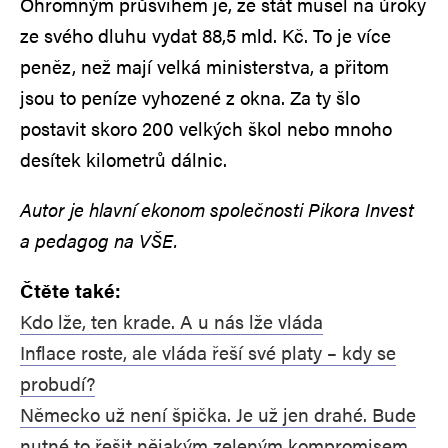
Ohromným průšvihem je, že stát musel na úroky
ze svého dluhu vydat 88,5 mld. Kč. To je více
peněz, než mají velká ministerstva, a přitom
jsou to peníze vyhozené z okna. Za ty šlo
postavit skoro 200 velkých škol nebo mnoho
desítek kilometrů dálnic.
Autor je hlavní ekonom společnosti Pikora Invest
a pedagog na VŠE.
Čtěte také:
Kdo lže, ten krade. A u nás lže vláda
Inflace roste, ale vláda řeší své platy – kdy se
probudí?
Německo už není špička. Je už jen drahé. Bude
nutné to řešit nějakým zeleným kompromisem