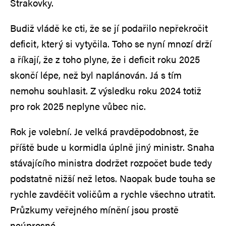
Strakovky.
Budiž vládě ke cti, že se jí podařilo nepřekročit
deficit, který si vytyčila. Toho se nyní mnozí drží
a říkají, že z toho plyne, že i deficit roku 2025
skončí lépe, než byl naplánován. Já s tím
nemohu souhlasit. Z výsledku roku 2024 totiž
pro rok 2025 neplyne vůbec nic.
Rok je volební. Je velká pravděpodobnost, že
příště bude u kormidla úplně jiný ministr. Snaha
stávajícího ministra dodržet rozpočet bude tedy
podstatně nižší než letos. Naopak bude touha se
rychle zavděčit voličům a rychle všechno utratit.
Průzkumy veřejného mínění jsou prostě
neúprosné.