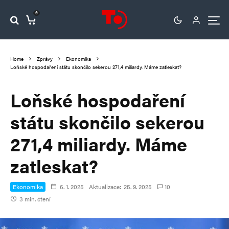
0
Home
Zprávy
Ekonomika
Loňské hospodaření státu skončilo sekerou 271,4 miliardy. Máme zatleskat?
Loňské hospodaření
státu skončilo sekerou
271,4 miliardy. Máme
zatleskat?
Ekonomika
6. 1. 2025
Aktualizace:
25. 9. 2025
10
3 min. čtení