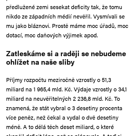
předlužené zemi sesekat deficity tak, že tomu
nikdo ze západních médií nevěřil. Vysmívali se
mu jako bláznovi. Prostě máme moc úřadů, moc
dotací, moc daňových výjimek apod.
Zatleskáme si a raději se nebudeme
ohlížet na naše sliby
Příjmy rozpočtu meziročně vzrostly o 51,3
miliard na 1 965,4 mld. Kč. Výdaje vzrostly o 34,1
miliard na neuvěřitelných 2 236,8 mld. Kč. To
znamená, že stát vybral o 3 desetiny procenta
více peněz, než čekal a vydal o dvě desetiny
méně. A to dělá těch deset miliard, o které