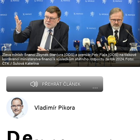
Zleva ministr financí Zbyněk Stanjura (ODS) a premiér Petr Fiala (ODS) na tiskové
konferenci ministerstva financí k výsledkům státního rozpočtu za rok 2024. Foto:
ČTK / Šulová Kateřina
PŘEHRÁT ČLÁNEK
Vladimír Pikora
D
e