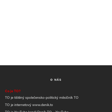
O NÁS
Co je TO?
TO je tištěný společensko-politický měsíčník TO
TO je internetový www.denik.to
TO je YouTube kanál Deník TO – YouTube