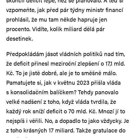
skončil deficit lépe, než se plánovalo. A teď si
vzpomeňte, jak před pár týdny ministr financí
prohlásil, že mu tam někde hapruje jen
procento. Vidíte, kolik miliard dělá pár
desetinek.
Předpokládám jásot vládních politiků nad tím,
že deficit přinesl meziroční zlepšení o 17,1 mld.
Kč. To je jistě dobré, ale je to směšně málo.
Pamatujete si, jak v květnu 2023 přišla vláda
s konsolidačním balíčkem? Tehdy panovalo
velké nadšení z toho, když vláda tvrdila, že
každý rok sníží deficit o 70 mld. Kč. Mnozí jí to
nejspíš i věřili. No, a dopadlo to jako vždycky. Je
z toho krásných 17 miliard. Takže gratulace do