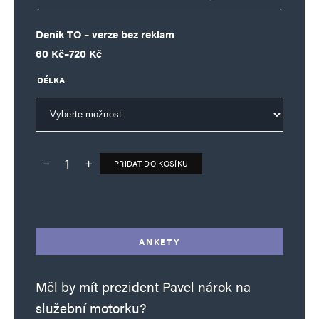
Deník TO – verze bez reklam
Rozpětí cen: 60 Kč až 720 Kč
60
Kč
–
720
Kč
DÉLKA
PŘIDAT DO KOŠÍKU
Deník TO – verze bez reklam množství
Alternative:
ANKETY
Měl by mít prezident Pavel nárok na
služební motorku?