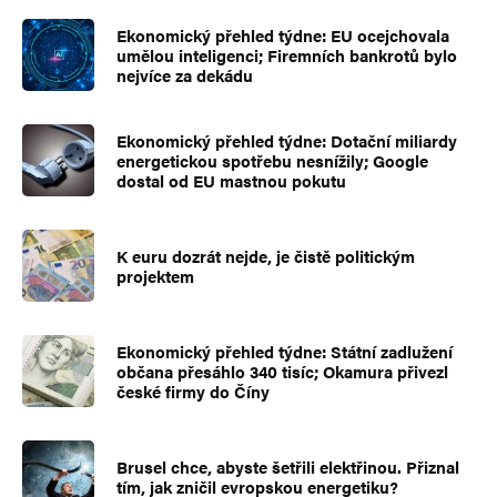
Ekonomický přehled týdne: EU ocejchovala
umělou inteligenci; Firemních bankrotů bylo
nejvíce za dekádu
Ekonomický přehled týdne: Dotační miliardy
energetickou spotřebu nesnížily; Google
dostal od EU mastnou pokutu
K euru dozrát nejde, je čistě politickým
projektem
Ekonomický přehled týdne: Státní zadlužení
občana přesáhlo 340 tisíc; Okamura přivezl
české firmy do Číny
Brusel chce, abyste šetřili elektřinou. Přiznal
tím, jak zničil evropskou energetiku?