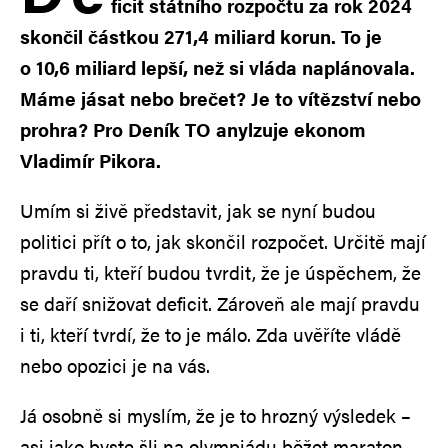
ficit státního rozpočtu za rok 2024
skončil částkou 271,4 miliard korun. To je
o 10,6 miliard lepší, než si vláda naplánovala.
Máme jásat nebo brečet? Je to vítězství nebo
prohra? Pro Deník TO anylzuje ekonom
Vladimír Pikora.
Umím si živě představit, jak se nyní budou
politici přít o to, jak skončil rozpočet. Určitě mají
pravdu ti, kteří budou tvrdit, že je úspěchem, že
se daří snižovat deficit. Zároveň ale mají pravdu
i ti, kteří tvrdí, že to je málo. Zda uvěříte vládě
nebo opozici je na vás.
Já osobně si myslím, že je to hrozný výsledek –
asi jako byste šli na olympiádu běžet maraton