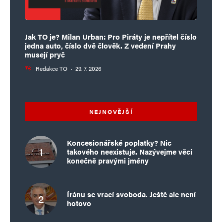
Jak TO je? Milan Urban: Pro Piráty je nepřítel číslo
jedna auto, číslo dvě člověk. Z vedení Prahy
musejí pryč
Redakce TO
·
29. 7. 2026
NEJNOVĚJŠÍ
Koncesionářské poplatky? Nic
takového neexistuje. Nazývejme věci
konečně pravými jmény
Íránu se vrací svoboda. Ještě ale není
hotovo