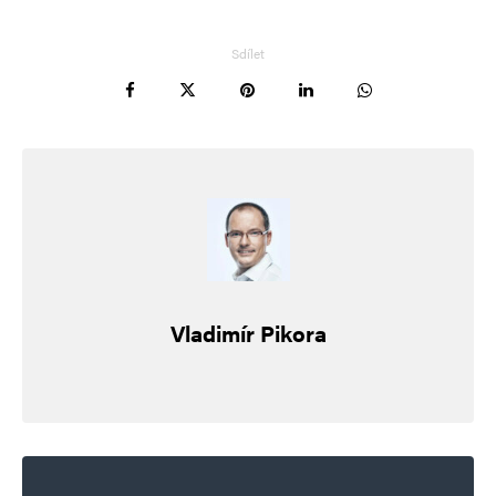
Vaše e-mailová adresa nebude zveřejněna.
Vyžadované informace jsou
označeny
*
Sdílet
Komentář
*
Vladimír Pikora
Jméno
*
E-mail
*
Webová stránka