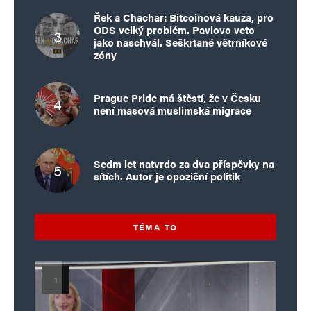
Řek a Chachar: Bitcoinová kauza, pro
ODS velký problém. Pavlovo veto
jako naschvál. Seškrtané větrníkové
zóny
Prague Pride má štěstí, že v Česku
není masová muslimská migrace
Sedm let natvrdo za dva příspěvky na
sítích. Autor je opoziční politik
TÉMA TO