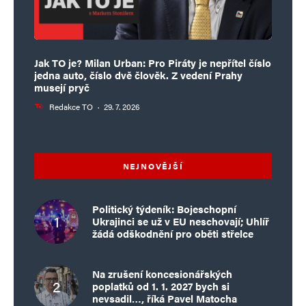
Jak TO je? Milan Urban: Pro Piráty je nepřítel číslo
jedna auto, číslo dvě člověk. Z vedení Prahy
musejí pryč
Redakce TO
·
29. 7. 2026
NEJNOVĚJŠÍ
Politický týdeník: Bojeschopní
Ukrajinci se už v EU neschovají; Uhlíř
žádá odškodnění pro oběti střelce
Na zrušení koncesionářských
poplatků od 1. 1. 2027 bych si
nevsadil…, říká Pavel Matocha