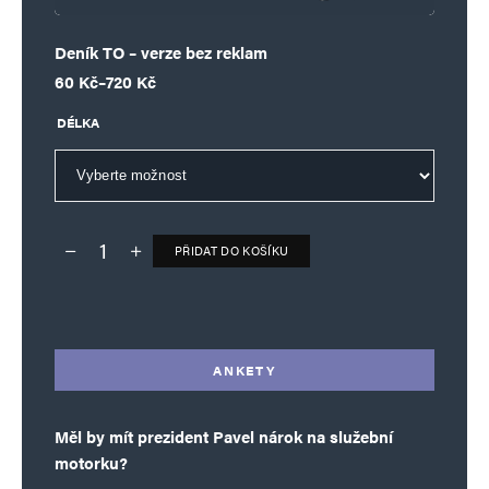
Deník TO – verze bez reklam
Rozpětí cen: 60 Kč až 720 Kč
60
Kč
–
720
Kč
DÉLKA
PŘIDAT DO KOŠÍKU
Deník TO – verze bez reklam množství
Alternative:
ANKETY
Měl by mít prezident Pavel nárok na služební
motorku?