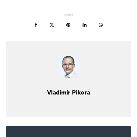
Vaše e-mailová adresa nebude zveřejněna.
Vyžadované informace jsou
označeny
*
Sdílet
Komentář
*
Vladimír Pikora
Jméno
*
E-mail
*
Webová stránka