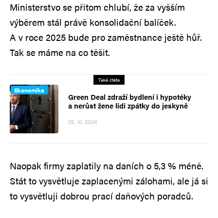
Ministerstvo se přitom chlubí, že za vyšším
výběrem stál právě konsolidační balíček.
A v roce 2025 bude pro zaměstnance ještě hůř.
Tak se máme na co těšit.
Také čtěte
Ekonomika
Green Deal zdraží bydlení i hypotéky
a nerůst žene lidi zpátky do jeskyně
25. 10. 2024
Naopak firmy zaplatily na daních o 5,3 % méně.
Stát to vysvětluje zaplacenými zálohami, ale já si
to vysvětluji dobrou prací daňových poradců.