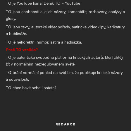
TO je YouTube kanál Deník TO – YouTube
TO jsou osobnosti a jejich názory, komentáře, rozhovory, analýzy a
glosy.
TO jsou texty, autorské videopořady, satirické videoklipy, karikatury
a bublináže.
TO je nekorektní humor, satira a nadsázka.
Proč TO vzniklo?
TO je autentická svobodná platforma kritických autorů, kteří chtějí
žít v normálním nezregulovaném světě.
TO brání normální pohled na svět tím, že publikuje kritické názory
a souvislosti.
TO chce bavit sebe i ostatní.
REDAKCE