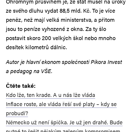
Ohromným průšvihem je, že stát musel na úroky
ze svého dluhu vydat 88,5 mld. Kč. To je více
peněz, než mají velká ministerstva, a přitom
jsou to peníze vyhozené z okna. Za ty šlo
postavit skoro 200 velkých škol nebo mnoho
desítek kilometrů dálnic.
Autor je hlavní ekonom společnosti Pikora Invest
a pedagog na VŠE.
Čtěte také:
Kdo lže, ten krade. A u nás lže vláda
Inflace roste, ale vláda řeší své platy – kdy se
probudí?
Německo už není špička. Je už jen drahé. Bude
nutné to řešit nějakým zeleným kompromisem