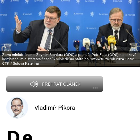
Zleva ministr financí Zbyněk Stanjura (ODS) a premiér Petr Fiala (ODS) na tiskové
konferenci ministerstva financí k výsledkům státního rozpočtu za rok 2024. Foto:
ČTK / Šulová Kateřina
PŘEHRÁT ČLÁNEK
Vladimír Pikora
D
e