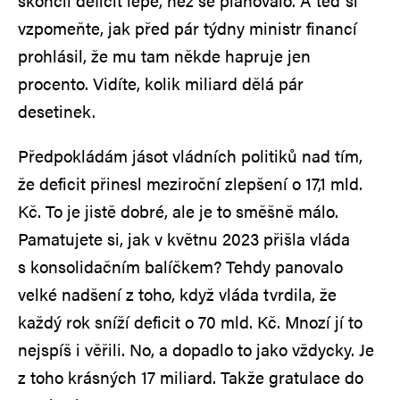
skončil deficit lépe, než se plánovalo. A teď si
vzpomeňte, jak před pár týdny ministr financí
prohlásil, že mu tam někde hapruje jen
procento. Vidíte, kolik miliard dělá pár
desetinek.
Předpokládám jásot vládních politiků nad tím,
že deficit přinesl meziroční zlepšení o 17,1 mld.
Kč. To je jistě dobré, ale je to směšně málo.
Pamatujete si, jak v květnu 2023 přišla vláda
s konsolidačním balíčkem? Tehdy panovalo
velké nadšení z toho, když vláda tvrdila, že
každý rok sníží deficit o 70 mld. Kč. Mnozí jí to
nejspíš i věřili. No, a dopadlo to jako vždycky. Je
z toho krásných 17 miliard. Takže gratulace do