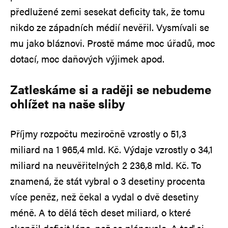
předlužené zemi sesekat deficity tak, že tomu
nikdo ze západních médií nevěřil. Vysmívali se
mu jako bláznovi. Prostě máme moc úřadů, moc
dotací, moc daňových výjimek apod.
Zatleskáme si a raději se nebudeme
ohlížet na naše sliby
Příjmy rozpočtu meziročně vzrostly o 51,3
miliard na 1 965,4 mld. Kč. Výdaje vzrostly o 34,1
miliard na neuvěřitelných 2 236,8 mld. Kč. To
znamená, že stát vybral o 3 desetiny procenta
více peněz, než čekal a vydal o dvě desetiny
méně. A to dělá těch deset miliard, o které