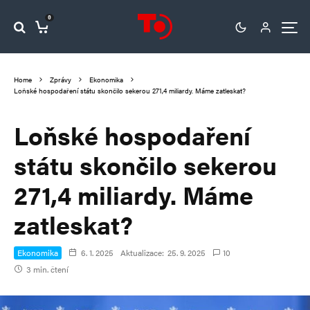
0
Home
Zprávy
Ekonomika
Loňské hospodaření státu skončilo sekerou 271,4 miliardy. Máme zatleskat?
Loňské hospodaření
státu skončilo sekerou
271,4 miliardy. Máme
zatleskat?
Ekonomika
6. 1. 2025
Aktualizace:
25. 9. 2025
10
3 min. čtení