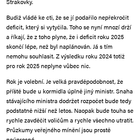
Strakovky.
Budiž vládě ke cti, že se jí podařilo nepřekročit
deficit, který si vytyčila. Toho se nyní mnozí drží
a říkají, že z toho plyne, že i deficit roku 2025
skončí lépe, než byl naplánován. Já s tím
nemohu souhlasit. Z výsledku roku 2024 totiž
pro rok 2025 neplyne vůbec nic.
Rok je volební. Je velká pravděpodobnost, že
příště bude u kormidla úplně jiný ministr. Snaha
stávajícího ministra dodržet rozpočet bude tedy
podstatně nižší než letos. Naopak bude touha se
rychle zavděčit voličům a rychle všechno utratit.
Průzkumy veřejného mínění jsou prostě
neúprosné.