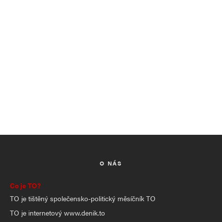
O NÁS
Co je TO?
TO je tištěný společensko-politický měsíčník TO
TO je internetový www.denik.to