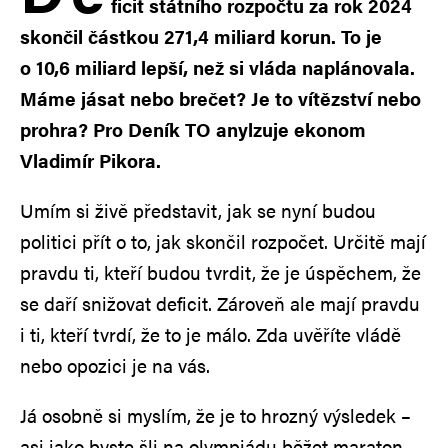
ficit státního rozpočtu za rok 2024
skončil částkou 271,4 miliard korun. To je
o 10,6 miliard lepší, než si vláda naplánovala.
Máme jásat nebo brečet? Je to vítězství nebo
prohra? Pro Deník TO anylzuje ekonom
Vladimír Pikora.
Umím si živě představit, jak se nyní budou
politici přít o to, jak skončil rozpočet. Určitě mají
pravdu ti, kteří budou tvrdit, že je úspěchem, že
se daří snižovat deficit. Zároveň ale mají pravdu
i ti, kteří tvrdí, že to je málo. Zda uvěříte vládě
nebo opozici je na vás.
Já osobně si myslím, že je to hrozný výsledek –
asi jako byste šli na olympiádu běžet maraton