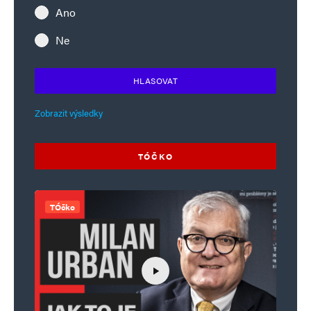
Ano
Ne
HLASOVAT
Zobrazit výsledky
TÓČKO
TÓčko