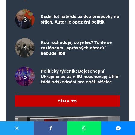
Sedm let natvrdo za dva příspěvky na
sítích. Autor je opoziční politik
Kdo rozhoduje, co je lež? Tohle se
zastáncům „správných názorů“
nebude líbit
Politický týdeník: Bojeschopní
Ukrajinci se už v EU neschovají; Uhlíř
žádá odškodnění pro oběti střelce
TÉMA TO