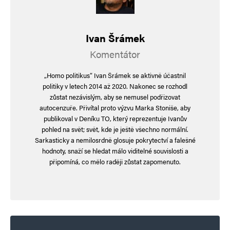
Ivan Šrámek
Ivan Šrámek - autor
Odpovědět
Komentátor
1. 8. 2024 (21:37)
„Homo politikus“ Ivan Šrámek se aktivně účastnil
Děkuji.
politiky v letech 2014 až 2020. Nakonec se rozhodl
zůstat nezávislým, aby se nemusel podřizovat
autocenzuře. Přivítal proto výzvu Marka Stoniše, aby
publikoval v Deníku TO, který reprezentuje Ivanův
Navigace pro komentáře
pohled na svět; svět, kde je ještě všechno normální.
Starší komentáře
Sarkasticky a nemilosrdně glosuje pokrytectví a falešné
Napsat komentář
hodnoty, snaží se hledat málo viditelné souvislosti a
připomíná, co mělo raději zůstat zapomenuto.
Vaše e-mailová adresa nebude zveřejněna.
Vyžadované informace jsou
označeny
*
Komentář
*