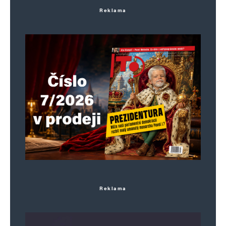
Reklama
Jméno
*
E-mail
*
Webová stránka
Uložit do prohlížeče jméno, e-mail a webovou stránku pro budoucí
komentáře.
Reklama
Informujte mě o nových komentářích e-mailem.