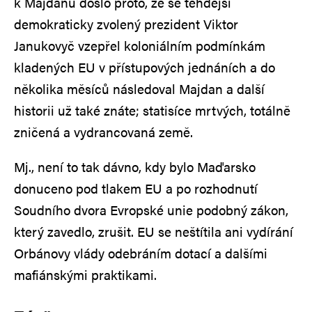
k Majdanu došlo proto, že se tehdejší
demokraticky zvolený prezident Viktor
Janukovyč vzepřel koloniálním podmínkám
kladených EU v přístupových jednáních a do
několika měsíců následoval Majdan a další
historii už také znáte; statisíce mrtvých, totálně
zničená a vydrancovaná země.
Mj., není to tak dávno, kdy bylo Maďarsko
donuceno pod tlakem EU a po rozhodnutí
Soudního dvora Evropské unie podobný zákon,
který zavedlo, zrušit. EU se neštítila ani vydírání
Orbánovy vlády odebráním dotací a dalšími
mafiánskými praktikami.