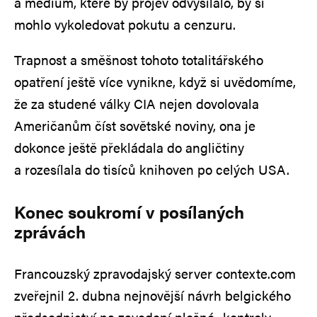
a médium, které by projev odvysílalo, by si
mohlo vykoledovat pokutu a cenzuru.
Trapnost a směšnost tohoto totalitářského
opatření ještě více vynikne, když si uvědomíme,
že za studené války CIA nejen dovolovala
Američanům číst sovětské noviny, ona je
dokonce ještě překládala do angličtiny
a rozesílala do tisíců knihoven po celých USA.
Konec soukromí v posílaných
zprávách
Francouzský zpravodajský server contexte.com
zveřejnil 2. dubna nejnovější návrh belgického