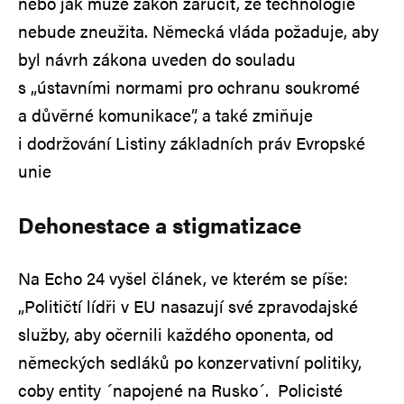
nebo jak může zákon zaručit, že technologie
nebude zneužita. Německá vláda požaduje, aby
byl návrh zákona uveden do souladu
s „ústavními normami pro ochranu soukromé
a důvěrné komunikace”, a také zmiňuje
i dodržování Listiny základních práv Evropské
unie
Dehonestace a stigmatizace
Na Echo 24 vyšel článek, ve kterém se píše:
„Političtí lídři v EU nasazují své zpravodajské
služby, aby očernili každého oponenta, od
německých sedláků po konzervativní politiky,
coby entity ´napojené na Rusko´. Policisté