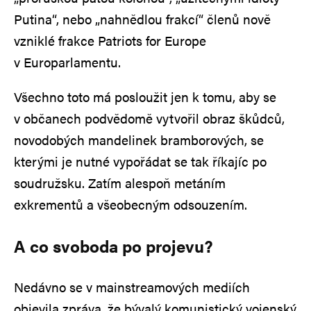
Putina“, nebo „nahnědlou frakcí“ členů nově
vzniklé frakce Patriots for Europe
v Europarlamentu.
Všechno toto má posloužit jen k tomu, aby se
v občanech podvědomě vytvořil obraz škůdců,
novodobých mandelinek bramborových, se
kterými je nutné vypořádat se tak říkajíc po
soudružsku. Zatím alespoň metáním
exkrementů a všeobecným odsouzením.
A co svoboda po projevu?
Nedávno se v mainstreamových mediích
objevila zpráva, že bývalý komunistický vojenský