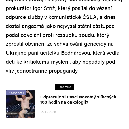
prokurátor Igor Stříž, který posílal do vězení
odpůrce služby v komunistické ČSLA, a dnes
dostal angažmá jako nejvyšší státní zástupce,
podal odvolání proti rozsudku soudu, který
zprostil obvinění ze schvalování genocidy na
Ukrajině paní učitelku Bednářovou, která vedla
děti ke kritickému myšlení, aby nepadaly pod
vliv jednostranné propagandy.
Také čtěte
Komentář
Odpracuje si Pavel Novotný slíbených
100 hodin na onkologii?
18. 11. 2025