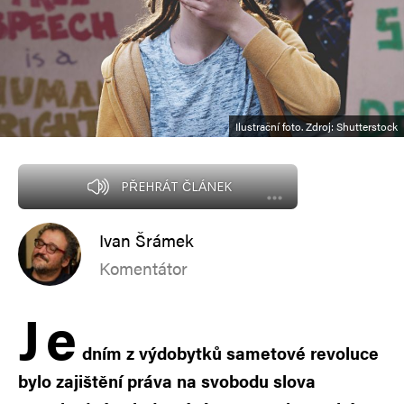
Ilustrační foto. Zdroj: Shutterstock
PŘEHRÁT ČLÁNEK
Ivan Šrámek
Komentátor
J
e
dním z výdobytků sametové revoluce
bylo zajištění práva na svobodu slova