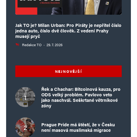
Jak TO je? Milan Urban: Pro Piráty je nepřítel číslo
jedna auto, číslo dvě člověk. Z vedení Prahy
musejí pryč
Redakce TO
·
29. 7. 2026
NEJNOVĚJŠÍ
Řek a Chachar: Bitcoinová kauza, pro
ODS velký problém. Pavlovo veto
jako naschvál. Seškrtané větrníkové
zóny
Prague Pride má štěstí, že v Česku
není masová muslimská migrace