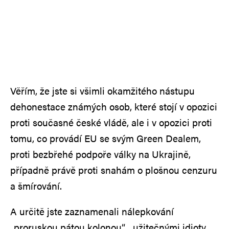
Věřím, že jste si všimli okamžitého nástupu
dehonestace známých osob, které stojí v opozici
proti současné české vládě, ale i v opozici proti
tomu, co provádí EU se svým Green Dealem,
proti bezbřehé podpoře války na Ukrajině,
případně právě proti snahám o plošnou cenzuru
a šmírování.
A určitě jste zaznamenali nálepkování
„proruskou pátou kolonou“, „užitečnými idioty