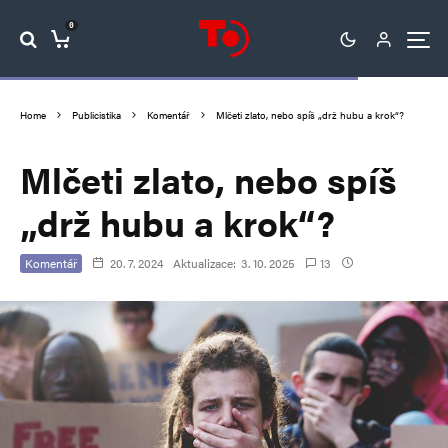
0
Home
Publicistika
Komentář
Mlčeti zlato, nebo spíš „drž hubu a krok“?
Mlčeti zlato, nebo spíš
„drž hubu a krok“?
Komentář
20. 7. 2024
Aktualizace:
3. 10. 2025
13