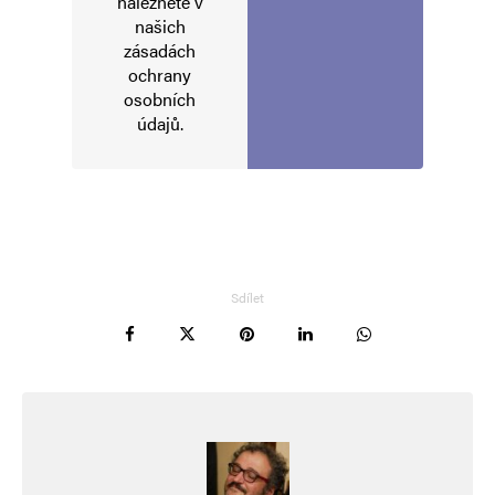
naleznete v
1. 8. 2024 (14:07)
našich
Přesně tak, bohužel.
zásadách
ochrany
osobních
údajů
.
Ivana Andre
Odpovědět
21. 7. 2024 (16:53)
Jsme tam, kde jsme byli v 50. letech. Je to pořád
dokola, chtějí být u koryta a opájet se mocí na
Sdílet
věčné časy.
Lenkat Tara
Odpovědět
30. 7. 2024 (14:42)
Hezký článek