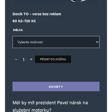
Deník TO – verze bez reklam
Rozpětí cen: 60 Kč až 720 Kč
60
Kč
–
720
Kč
DÉLKA
PŘIDAT DO KOŠÍKU
Deník TO – verze bez reklam množství
Alternative:
ANKETY
Měl by mít prezident Pavel nárok na
služební motorku?