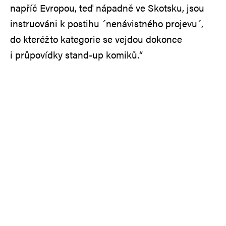
napříč Evropou, teď nápadně ve Skotsku, jsou
instruováni k postihu ´nenávistného projevu´,
do kteréžto kategorie se vejdou dokonce
i průpovídky stand-up komiků.“