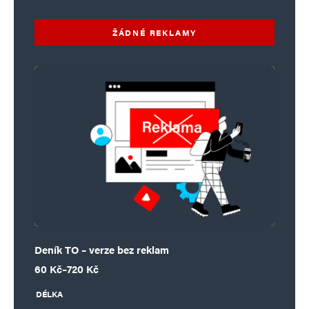
ŽÁDNÉ REKLAMY
Deník TO – verze bez reklam
Rozpětí cen: 60 Kč až 720 Kč
60
Kč
–
720
Kč
DÉLKA