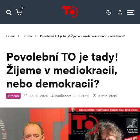
0
Home
Promo
Povolební TO je tady! Žijeme v mediokracii, nebo demokracii?
Povolební TO je tady!
Žijeme v mediokracii,
nebo demokracii?
Promo
23. 10. 2025
Aktualizace:
21. 11. 2025
3 min. čtení