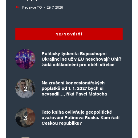
Redakce TO
·
29. 7. 2026
NEJNOVĚJŠÍ
Politický týdeník: Bojeschopní
Ukrajinci se už v EU neschovají; Uhlíř
žádá odškodnění pro oběti střelce
Na zrušení koncesionářských
poplatků od 1. 1. 2027 bych si
nevsadil…, říká Pavel Matocha
Tato kniha ovlivňuje geopolitické
uvažování Putinova Ruska. Kam řadí
Českou republiku?