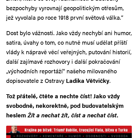
bezpochyby vyrovnají geopolitickým otřesům,
jež vyvolala po roce 1918 první světová válka.“
Dost bylo vážnosti. Jako vždy nechybí ani humor,
satira, úvahy o tom, co nutně musí udělat příští
vlády k nápravě věcí veřejných, putování historií,
další zajímavé rozhovory i další pokračování
„východních reportáží“ našeho milovaného
dopisovatele z Ostravy
Ladika Větvičky
.
Tož přátelé, čtěte a nechte číst! Jako vždy
svobodně, nekorektně, pod budovatelským
heslem
Žít a nechat žít, číst a nechat číst
.