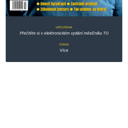
UPOUTÁVKA
Přečtěte si v elektronickém vydání měsíčníku TO
ODKAZ
Více