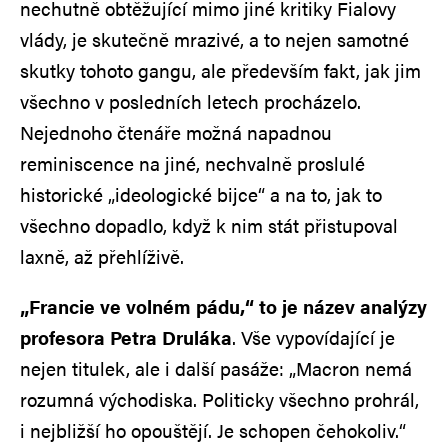
nechutně obtěžující mimo jiné kritiky Fialovy
vlády, je skutečně mrazivé, a to nejen samotné
skutky tohoto gangu, ale především fakt, jak jim
všechno v posledních letech procházelo.
Nejednoho čtenáře možná napadnou
reminiscence na jiné, nechvalně proslulé
historické „ideologické bijce“ a na to, jak to
všechno dopadlo, když k nim stát přistupoval
laxně, až přehlíživě.
„Francie ve volném pádu,“ to je název analýzy
profesora Petra Druláka
. Vše vypovídající je
nejen titulek, ale i další pasáže: „Macron nemá
rozumná východiska. Politicky všechno prohrál,
i nejbližší ho opouštějí. Je schopen čehokoliv.“