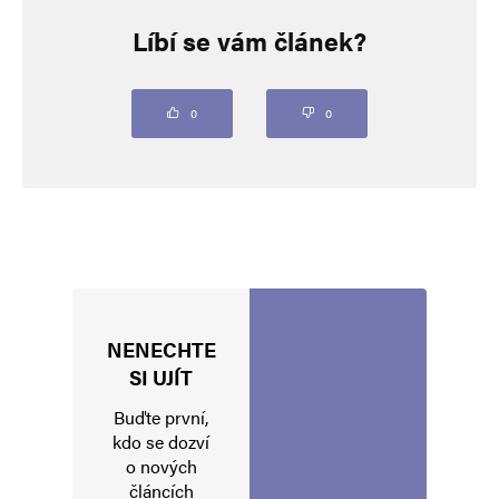
Líbí se vám článek?
Vaše e-mailová adresa nebude zveřejněna.
Vyžadované informace jsou
označeny
*
Komentář
*
0
0
NENECHTE
Jméno
*
SI UJÍT
Buďte první,
kdo se dozví
o nových
E-mail
*
Webová stránka
článcích