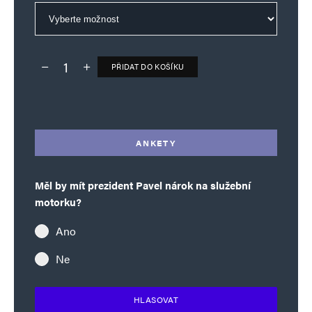
PŘIDAT DO KOŠÍKU
Deník TO – verze bez reklam množství
Alternative:
ANKETY
Měl by mít prezident Pavel nárok na služební
motorku?
Ano
Ne
HLASOVAT