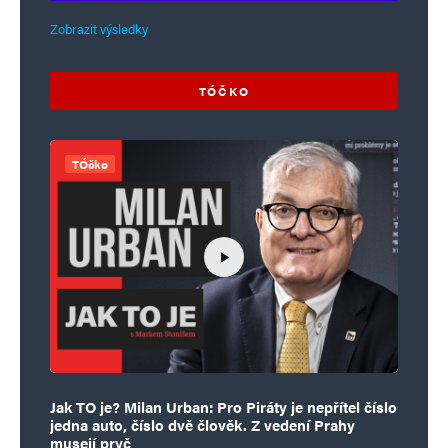
Zobrazit výsledky
TÓČKO
TÓčko
Jak TO je? Milan Urban: Pro Piráty je nepřítel číslo
jedna auto, číslo dvě člověk. Z vedení Prahy
musejí pryč