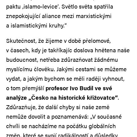
paktu ‚islamo-levice‘. Světlo světa spatřila
znepokojující aliance mezi marxistickými
a islamistickými kruhy.“
Skutečnost, že žijeme v době přelomové,
v časech, kdy je takříkajíc doslova hnětena naše
budoucnost, netřeba zdůrazňovat žádnému
myslícímu člověku. Jakými cestami se můžeme
vydat, a jakým bychom se měli raději vyhnout,
o tom přemýšlí
profesor Ivo Budil ve své
analýze „Česko na historické křižovatce“
.
Zdůrazňuje, že další chyby si naše země
nemůže dovolit a poznamenává: „V současné
chvíli se nacházíme na počátku globálních
změn, které se svojí radikálností a důsledky