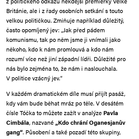
z politického odkazu někdejší premiérky Velké
Británie, ale i z řady osobních setkání s touto
velkou političkou. Zmiňuje například důležitý,
často opomíjený jev: „Jak před pádem
komunismu, tak po něm jsme ji vnímali jako
někoho, kdo k nám promlouvá a kdo nám
rozumí více než jiní západní lídři. Důležité pro
nás bylo zejména to, že nám i naslouchala.
V politice vzácný jev.“
V každém dramatickém díle musí přijít pasáž,
kdy vám bude běhat mráz po těle. V desátém
čísle Tóčka to můžete zažít v analýze
Pavla
Cimbála
, nazvané
„Kdo chrání Oganesjanův
gang“
. Působení a také pozadí této skupiny,