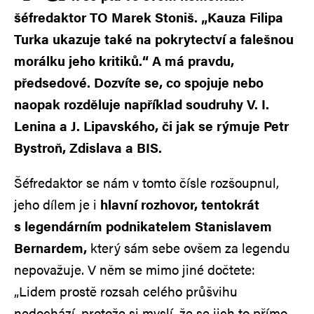
šéfredaktor TO Marek Stoniš. „Kauza Filipa
Turka ukazuje také na pokrytectví a falešnou
morálku jeho kritiků.“ A má pravdu,
předsedové. Dozvíte se, co spojuje nebo
naopak rozděluje například soudruhy V. I.
Lenina a J. Lipavského, či jak se rýmuje Petr
Bystroň, Zdislava a BIS.
Šéfredaktor se nám v tomto čísle rozšoupnul,
jeho dílem je i
hlavní rozhovor, tentokrát
s legendárním podnikatelem Stanislavem
Bernardem,
který sám sebe ovšem za legendu
nepovažuje. V něm se mimo jiné dočtete:
„Lidem prostě rozsah celého průšvihu
nedochází, protože si myslí, že se jich to přímo