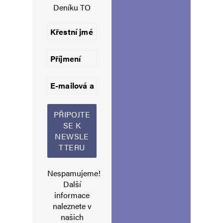
Deníku TO
Uložit do prohlížeče jméno, e-mail a webovou stránku pro budoucí
komentáře.
Informujte mě o nových komentářích e-mailem.
Informujte mě o nových příspěvcích e-mailem.
Alternative:
Nespamujeme!
Další
informace
naleznete v
našich