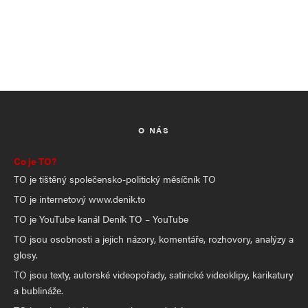
O NÁS
Co je TO?
TO je tištěný společensko-politický měsíčník TO
TO je internetový www.denik.to
TO je YouTube kanál Deník TO – YouTube
TO jsou osobnosti a jejich názory, komentáře, rozhovory, analýzy a
glosy.
TO jsou texty, autorské videopořady, satirické videoklipy, karikatury
a bublináže.