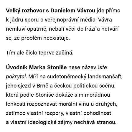
Velký rozhovor s Danielem Vávrou
jde přímo
k jádru sporu o veřejnoprávní média. Vávra
nemluví opatrně, nebalí věci do frází a netváří
se, že problém neexistuje.
Tím ale číslo teprve začíná.
Úvodník Marka Stoniše
nese název J
ste
pokrytci
. Míří na sudetoněmecký landsmanšaft,
jeho sjezd v Brně a českou politickou scénu,
která podle Stoniše dokáže s mimořádnou
lehkostí rozpoznávat morální vinu u druhých,
zatímco vlastní rozpory, vlastní pohodlnost
a vlastní ideologické zájmy nechává stranou.