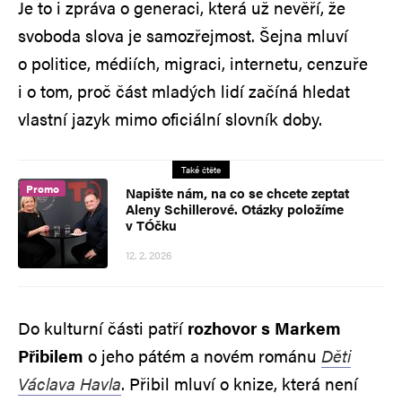
Je to i zpráva o generaci, která už nevěří, že
svoboda slova je samozřejmost. Šejna mluví
o politice, médiích, migraci, internetu, cenzuře
i o tom, proč část mladých lidí začíná hledat
vlastní jazyk mimo oficiální slovník doby.
Také čtěte
Promo
Napište nám, na co se chcete zeptat
Aleny Schillerové. Otázky položíme
v TÓčku
12. 2. 2026
Do kulturní části patří
rozhovor s Markem
Přibilem
o jeho pátém a novém románu
Děti
Václava Havla
. Přibil mluví o knize, která není