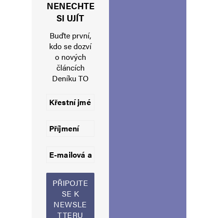
NENECHTE
Jméno
*
SI UJÍT
Buďte první,
kdo se dozví
o nových
E-mail
*
Webová stránka
článcích
Deníku TO
Uložit do prohlížeče jméno, e-mail a webovou stránku pro budoucí
komentáře.
Informujte mě o nových komentářích e-mailem.
Informujte mě o nových příspěvcích e-mailem.
Alternative: