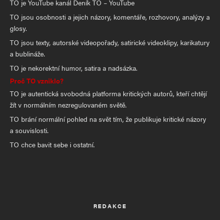
TO je YouTube kanál Deník TO – YouTube
TO jsou osobnosti a jejich názory, komentáře, rozhovory, analýzy a
glosy.
TO jsou texty, autorské videopořady, satirické videoklipy, karikatury
a bublináže.
TO je nekorektní humor, satira a nadsázka.
Proč TO vzniklo?
TO je autentická svobodná platforma kritických autorů, kteří chtějí
žít v normálním nezregulovaném světě.
TO brání normální pohled na svět tím, že publikuje kritické názory
a souvislosti.
TO chce bavit sebe i ostatní.
REDAKCE