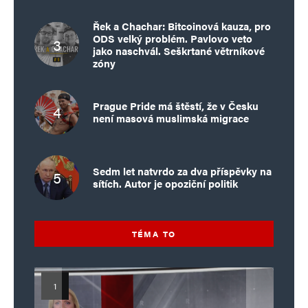
Řek a Chachar: Bitcoinová kauza, pro
ODS velký problém. Pavlovo veto
jako naschvál. Seškrtané větrníkové
zóny
Prague Pride má štěstí, že v Česku
není masová muslimská migrace
Sedm let natvrdo za dva příspěvky na
sítích. Autor je opoziční politik
TÉMA TO