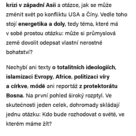
krizi v západní Asii
a otázce, jak se může
změnit svět po konfliktu USA a Číny. Vedle toho
stojí
energetika a doly
, tedy téma, které má
v sobě prostou otázku: může si průmyslová
země dovolit odepsat vlastní nerostné
bohatství?
Nechybí ani texty
o totalitních ideologiích
,
islamizaci Evropy
,
Africe
,
politizaci víry
a církve
,
módě
ani reportáž
z protektorátu
Bosna
. Na první pohled široký rozptyl. Ve
skutečnosti jeden celek, dohromady skládají
jednu otázku: Kdo bude rozhodovat o světě, ve
kterém máme žít?