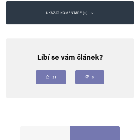
UKÁZAT KOMENTÁŘE (0)
Napsat komentář
Líbí se vám článek?
Vaše e-mailová adresa nebude zveřejněna.
Vyžadované informace jsou
označeny
*
Komentář
*
21
0