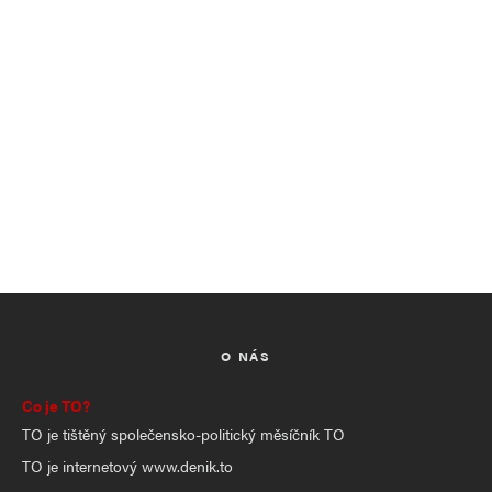
O NÁS
Co je TO?
TO je tištěný společensko-politický měsíčník TO
TO je internetový www.denik.to