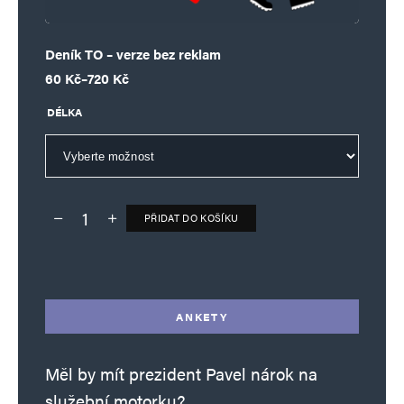
Deník TO – verze bez reklam
Rozpětí cen: 60 Kč až 720 Kč
60
Kč
–
720
Kč
DÉLKA
PŘIDAT DO KOŠÍKU
Deník TO – verze bez reklam množství
Alternative:
ANKETY
Měl by mít prezident Pavel nárok na
služební motorku?