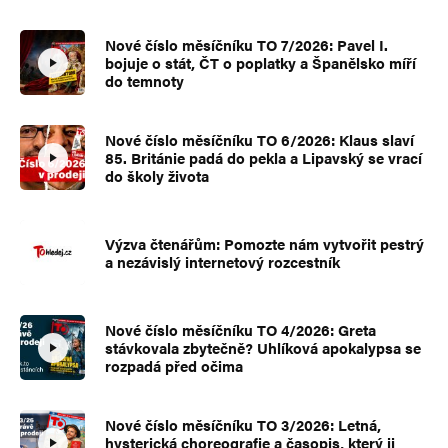
Nové číslo měsíčníku TO 7/2026: Pavel I.
bojuje o stát, ČT o poplatky a Španělsko míří
do temnoty
Nové číslo měsíčníku TO 6/2026: Klaus slaví
85. Británie padá do pekla a Lipavský se vrací
do školy života
Výzva čtenářům: Pomozte nám vytvořit pestrý
a nezávislý internetový rozcestník
Nové číslo měsíčníku TO 4/2026: Greta
stávkovala zbytečně? Uhlíková apokalypsa se
rozpadá před očima
Nové číslo měsíčníku TO 3/2026: Letná,
hysterická choreografie a časopis, který ji