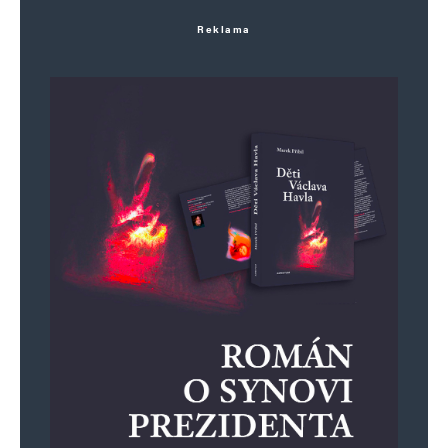
Reklama
Jméno
*
E-mail
*
Webová stránka
Uložit do prohlížeče jméno, e-mail a webovou stránku pro budoucí
komentáře.
Informujte mě o nových komentářích e-mailem.
Informujte mě o nových příspěvcích e-mailem.
Alternative: