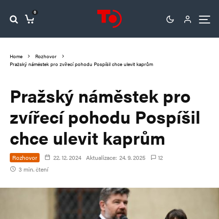
0
Home
Rozhovor
Pražský náměstek pro zvířecí pohodu Pospíšil chce ulevit kaprům
Pražský náměstek pro
zvířecí pohodu Pospíšil
chce ulevit kaprům
Rozhovor
22. 12. 2024
Aktualizace:
24. 9. 2025
12
3 min. čtení