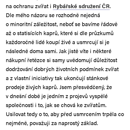
na ochranu zvířat
i
Rybářské sdružení ČR
.
Dle mého názoru se rozhodně nejedná
o minoritní záležitost, neboť se bavíme řádově
až o statisících kaprů, které si dle průzkumů
každoročně lidé koupí živé a usmrcují si je
následně doma sami. Jak jistě víte i některé
nákupní řetězce si samy uvědomují důležitost
dodržování dobrých životních podmínek zvířat
a z vlastní iniciativy tak ukončují stánkové
prodeje živých kaprů. Jsem přesvědčený, že
v dnešní době je jedním z projevů vyspělé
společnosti i to, jak se chová ke zvířatům.
Usilovat tedy o to, aby před usmrcením trpěla co
nejméně, považuji za naprostý základ.