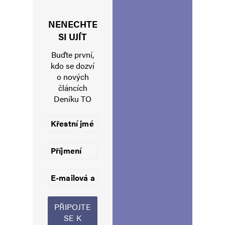
Nechutně vypasený a odpudivý sodomita.
NENECHTE
SI UJÍT
Tlustý čecháčkovci
Odpovědět
Buďte první,
kdo se dozví
22. 12. 2024 (18:03)
o nových
Eman Uchelka psitomio shilerhranol
článcích
Deníku TO
rasndorf zheb
Karel
Odpovědět
22. 12. 2024 (18:11)
Hnusný zmrd z Chomutova to je.