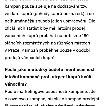
kampaň pouze apeluje na dodržování tzv.
welfare kaprů (pohody kaprů pozn. red.) a co
nejhumánnější způsob jejich usmrcování. Dle
oficiálních statistik by měl letošní prodej
vánočních kaprů probíhat na přibližně 180
stáncích rozmístěných na různých místech
v Praze. Kampaň proběhne pouze v období
prodejů vánočních kaprů.
Podle jaké metodiky budete měřit účinnost
letošní kampaně proti utrpení kaprů kvůli
Vánocům?
Podle marketingové úspěšnosti kampaně. Jde
o osvětovou kampaň, nikoliv o kampaň prodejní
či propagační. Já jakožto náměstek primátora