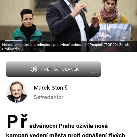
Náměstek pražského primátora pro zvířecí pohodu Jiří Pospíšil (TOP09). Zdroj:
Profimedia
PŘEHRÁT ČLÁNEK
Marek Stoniš
Šéfredaktor
P
ř
edvánoční Prahu oživila nová
kampaň vedení města proti odnášení živých