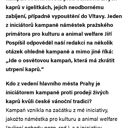
kaprů v igelitkách, jejich neodbornému
zabíjení, případně vypouštění do Vltavy. Jeden
z iniciátorů kampaně náměstek pražského
primátora pro kulturu a animal welfare Jiří
Pospíšil odpověděl naší redakci na několik
otázek ohledně kampaně a mimo jiné říká:
„Jde o osvětovou kampaň, která má zkrátit
utrpení kaprů.“
Kdo z vedení hlavního města Prahy je
iniciátorem kampaně proti prodeji živých
kaprů kvůli české vánoční tradici?
Kampaň vznikla na začátku z mé iniciativy,
jakožto náměstka pro kulturu a animal welfare
(zvířecí pohodu pozn. red.), a z iniciativy