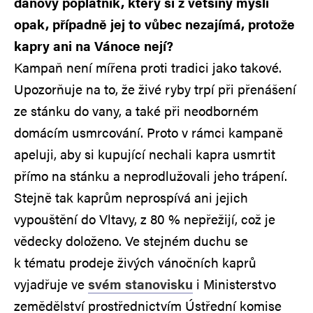
daňový poplatník, který si z většiny myslí
opak, případně jej to vůbec nezajímá, protože
kapry ani na Vánoce nejí?
Kampaň není mířena proti tradici jako takové.
Upozorňuje na to, že živé ryby trpí při přenášení
ze stánku do vany, a také při neodborném
domácím usmrcování. Proto v rámci kampaně
apeluji, aby si kupující nechali kapra usmrtit
přímo na stánku a neprodlužovali jeho trápení.
Stejně tak kaprům neprospívá ani jejich
vypouštění do Vltavy, z 80 % nepřežijí, což je
vědecky doloženo. Ve stejném duchu se
k tématu prodeje živých vánočních kaprů
vyjadřuje ve
svém stanovisku
i Ministerstvo
zemědělství prostřednictvím Ústřední komise