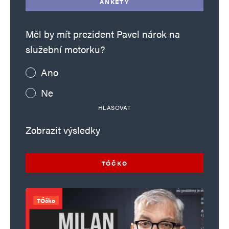
ANKETY
Měl by mít prezident Pavel nárok na
služební motorku?
Ano
Ne
HLASOVAT
Zobrazit výsledky
TÓČKO
TÓčko