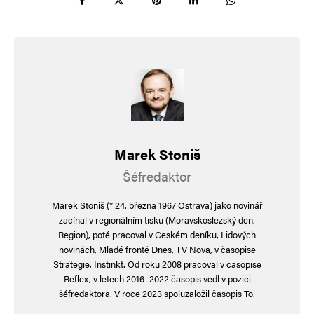
božský řád. manželství je posvátná instituce.
princip mužského a ženského principu se odráží
v silách jing a jang, které fungují v životě. tihle
psychopati, tento řád tunelují podle svých
pravidel. svobodný mládenec si obstará dítě.
žena odnosí bud svoje anebo cizí vajíčka, bez
jakýchkoli přijatých závazků. stává se z toho
předmět manipulace, obchodu a byznysu
Marek Stoniš
s lidmi. jestliže toto stát dovolil, jde o degeneraci
Šéfredaktor
a úpadek lidského poznání a společnosti, kterou
Marek Stoniš (* 24. března 1967 Ostrava) jako novinář
ovládli psychopati a gauneři. my mu ted
začínal v regionálním tisku (Moravskoslezský den,
Region), poté pracoval v Českém deníku, Lidových
budeme platit mateřskou a oni se nadále budou
novinách, Mladé frontě Dnes, TV Nova, v časopise
sodomit mezi sebou. kam tohle povede, již
Strategie, Instinkt. Od roku 2008 pracoval v časopise
Reflex, v letech 2016–2022 časopis vedl v pozici
víme….fialový hnus… navíc bude dítě posedlé od
šéfredaktora. V roce 2023 spoluzaložil časopis To.
těchto lidí, na což psychosomatika bude