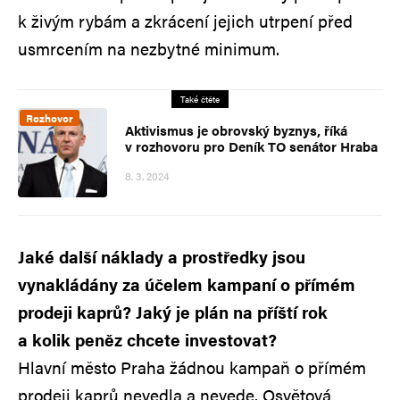
k živým rybám a zkrácení jejich utrpení před
usmrcením na nezbytné minimum.
Také čtěte
Rozhovor
Aktivismus je obrovský byznys, říká
v rozhovoru pro Deník TO senátor Hraba
8. 3. 2024
Jaké další náklady a prostředky jsou
vynakládány za účelem kampaní o přímém
prodeji kaprů? Jaký je plán na příští rok
a kolik peněz chcete investovat?
Hlavní město Praha žádnou kampaň o přímém
prodeji kaprů nevedla a nevede. Osvětová