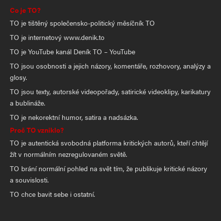
Co je TO?
TO je tištěný společensko-politický měsíčník TO
TO je internetový www.denik.to
TO je YouTube kanál Deník TO – YouTube
TO jsou osobnosti a jejich názory, komentáře, rozhovory, analýzy a
glosy.
TO jsou texty, autorské videopořady, satirické videoklipy, karikatury
a bublináže.
TO je nekorektní humor, satira a nadsázka.
Proč TO vzniklo?
TO je autentická svobodná platforma kritických autorů, kteří chtějí
žít v normálním nezregulovaném světě.
TO brání normální pohled na svět tím, že publikuje kritické názory
a souvislosti.
TO chce bavit sebe i ostatní.