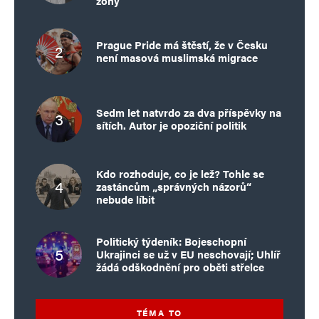
zóny
Prague Pride má štěstí, že v Česku
není masová muslimská migrace
Sedm let natvrdo za dva příspěvky na
sítích. Autor je opoziční politik
Kdo rozhoduje, co je lež? Tohle se
zastáncům „správných názorů“
nebude líbit
Politický týdeník: Bojeschopní
Ukrajinci se už v EU neschovají; Uhlíř
žádá odškodnění pro oběti střelce
TÉMA TO