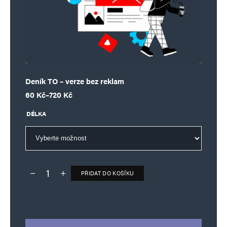
Deník TO – verze bez reklam
Rozpětí cen: 60 Kč až 720 Kč
60
Kč
–
720
Kč
DÉLKA
PŘIDAT DO KOŠÍKU
Deník TO – verze bez reklam množství
Alternative: