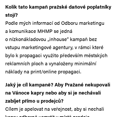
Kolik tato kampaň pražské daňové poplatníky
stojí?
Podle mých informací od Odboru marketingu
a komunikace MHMP se jedná
o nízkonákladovou „inhouse“ kampaň bez
vstupu marketingové agentury, v rámci které
bylo k propagaci využito především městských
reklamních ploch a vynaloženy minimální
náklady na print/online propagaci.
Jaký je cíl kampaně? Aby Pražané nekupovali
na Vánoce kapry nebo aby si je nechávali
zabíjet přímo u prodejců?
Cílem je apelovat na veřejnost, aby si nechali
kapry odborně usmrtit v místě prodeje,