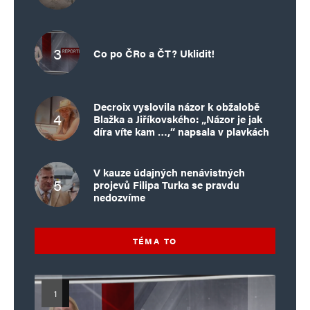
Co po ČRo a ČT? Uklidit!
Decroix vyslovila názor k obžalobě
Blažka a Jiříkovského: „Názor je jak
díra víte kam …,“ napsala v plavkách
V kauze údajných nenávistných
projevů Filipa Turka se pravdu
nedozvíme
TÉMA TO