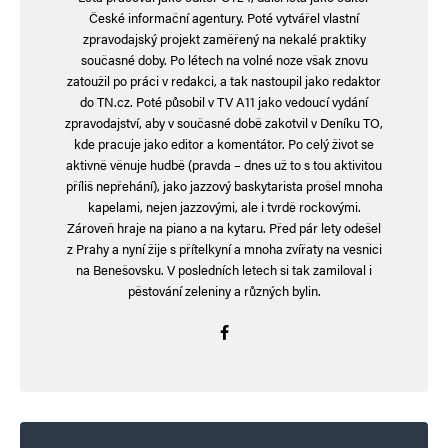
České informační agentury. Poté vytvářel vlastní
zpravodajský projekt zaměřený na nekalé praktiky
současné doby. Po létech na volné noze však znovu
zatoužil po práci v redakci, a tak nastoupil jako redaktor
do TN.cz. Poté působil v TV A11 jako vedoucí vydání
zpravodajství, aby v současné době zakotvil v Deníku TO,
kde pracuje jako editor a komentátor. Po celý život se
aktivně věnuje hudbě (pravda – dnes už to s tou aktivitou
příliš nepřehání), jako jazzový baskytarista prošel mnoha
kapelami, nejen jazzovými, ale i tvrdě rockovými.
Zároveň hraje na piano a na kytaru. Před pár lety odešel
z Prahy a nyní žije s přítelkyní a mnoha zvířaty na vesnici
na Benešovsku. V posledních letech si tak zamiloval i
pěstování zeleniny a různých bylin.