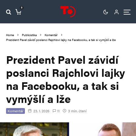
0
Home
Publicistika
Komentář
Prezident Pavel závidí poslanci Rajchlovi lajky na Facebooku, a tak si vymýšlí a lže
Prezident Pavel závidí
poslanci Rajchlovi lajky
na Facebooku, a tak si
vymýšlí a lže
Komentář
23. 1. 2026
11
3 min. čtení