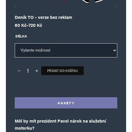
Deník TO – verze bez reklam
Rozpětí cen: 60 Kč až 720 Kč
60
Kč
–
720
Kč
DÉLKA
PŘIDAT DO KOŠÍKU
Deník TO – verze bez reklam množství
Alternative:
ANKETY
Měl by mít prezident Pavel nárok na služební
motorku?