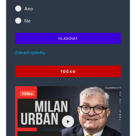
Ano
Ne
HLASOVAT
Zobrazit výsledky
TÓČKO
TÓčko