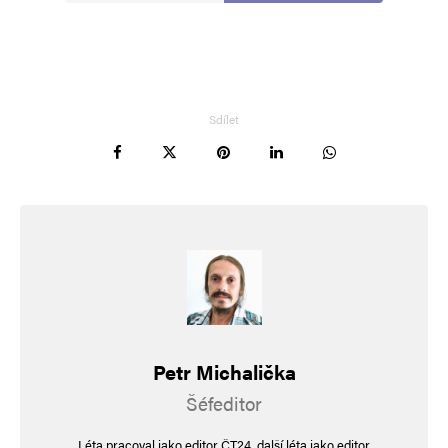
Sdílet
Petr Michalička
Šéfeditor
Léta pracoval jako editor ČT24, další léta jako editor