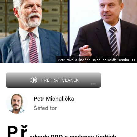
Petr Pavel a Jindřich Rajchl na koláži Deníku TO
PŘEHRÁT ČLÁNEK
Petr Michalička
Šéfeditor
P
ř
edseda PRO a poslanec Jindřich