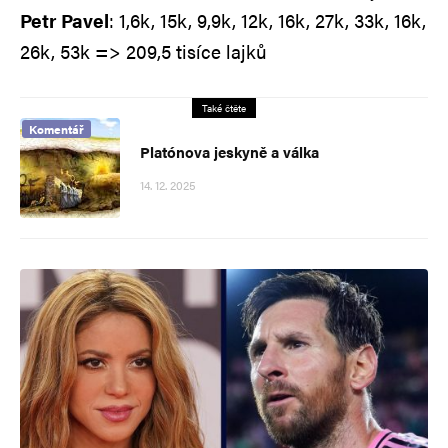
Petr Pavel
: 1,6k, 15k, 9,9k, 12k, 16k, 27k, 33k, 16k,
26k, 53k => 209,5 tisíce lajků
Také čtěte
Komentář
Platónova jeskyně a válka
14. 12. 2025