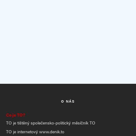
O NÁS
Co je TO?
TO je tištěný společensko-politický měsíčník TO
TO je internetový www.denik.to