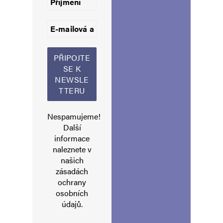
Jméno
*
E-mail
*
Webová stránka
Nespamujeme!
Další
Uložit do prohlížeče jméno, e-mail a webovou stránku pro budoucí
informace
komentáře.
naleznete v
našich
zásadách
Informujte mě o nových komentářích e-mailem.
ochrany
osobních
Informujte mě o nových příspěvcích e-mailem.
údajů
.
Alternative: