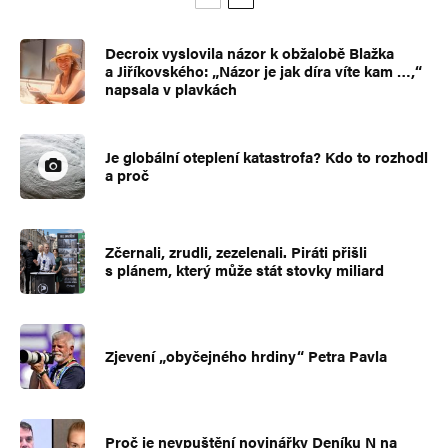
Decroix vyslovila názor k obžalobě Blažka
a Jiříkovského: „Názor je jak díra víte kam …,“
napsala v plavkách
Je globální oteplení katastrofa? Kdo to rozhodl
a proč
Zčernali, zrudli, zezelenali. Piráti přišli
s plánem, který může stát stovky miliard
Zjevení „obyčejného hrdiny“ Petra Pavla
Proč je nevpuštění novinářky Deníku N na