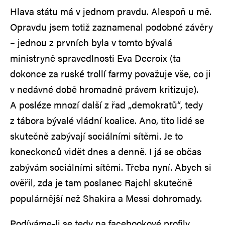
Hlava státu má v jednom pravdu. Alespoň u mě.
Opravdu jsem totiž zaznamenal podobné závěry
– jednou z prvních byla v tomto bývalá
ministryně spravedlnosti Eva Decroix (ta
dokonce za ruské trollí farmy považuje vše, co ji
v nedávné době hromadně právem kritizuje).
A posléze mnozí další z řad „demokratů“, tedy
z tábora bývalé vládní koalice. Ano, tito lidé se
skutečně zabývají sociálními sítěmi. Je to
koneckonců vidět dnes a denně. I já se občas
zabývám sociálními sítěmi. Třeba nyní. Abych si
ověřil, zda je tam poslanec Rajchl skutečně
populárnější než Shakira a Messi dohromady.
Podíváme-li se tedy na facebookové profily