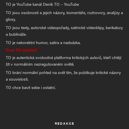
TO je YouTube kanál Deník TO – YouTube
TO jsou osobnosti a jejich názory, komentáře, rozhovory, analýzy a
glosy.
TO jsou texty, autorské videopořady, satirické videoklipy, karikatury
a bublináže.
TO je nekorektní humor, satira a nadsázka.
Proč TO vzniklo?
TO je autentická svobodná platforma kritických autorů, kteří chtějí
žít v normálním nezregulovaném světě.
TO brání normální pohled na svět tím, že publikuje kritické názory
a souvislosti.
TO chce bavit sebe i ostatní.
REDAKCE