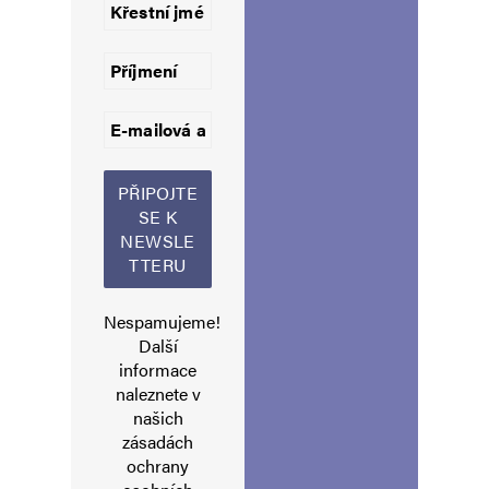
23. 5. 2025 (7:43)
https://nastub.cz/w/81hqgwy9Cvr4suuDe3s41Q
hloubal
Odpovědět
23. 5. 2025 (8:00)
https://www.youtube.com/watch?
v=J4VEL4BsiiI
Nespamujeme!
Další
informace
hloubal
Odpovědět
naleznete v
našich
23. 5. 2025 (8:40)
zásadách
ochrany
Poslat dopis je u nás dražší než v Německu.