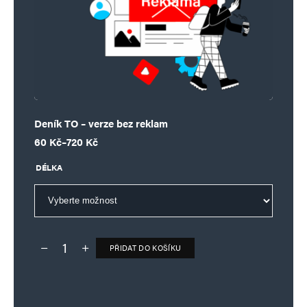
Deník TO – verze bez reklam
Rozpětí cen: 60 Kč až 720 Kč
60
Kč
–
720
Kč
DÉLKA
PŘIDAT DO KOŠÍKU
Deník TO – verze bez reklam množství
Alternative: