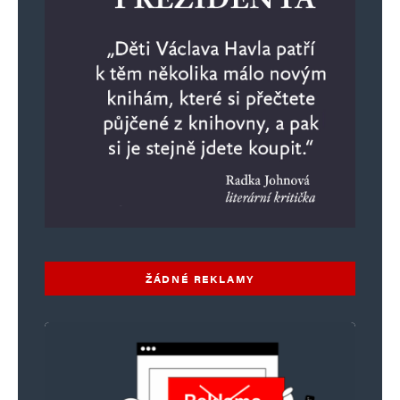
Informujte mě o nových příspěvcích e-mailem.
Alternative:
ŽÁDNÉ REKLAMY