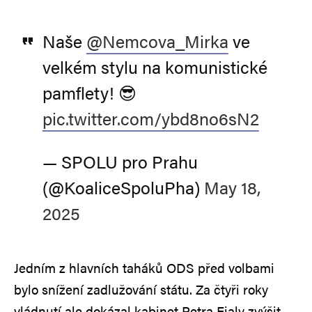
Naše
@Nemcova_Mirka
ve
velkém stylu na komunistické
pamflety! 😎
pic.twitter.com/ybd8no6sN2
— SPOLU pro Prahu
(@KoaliceSpoluPha)
May 18,
2025
Jedním z hlavních taháků ODS před volbami
bylo snížení zadlužování státu. Za čtyři roky
vládnutí ale dokázal kabinet Petra Fialy zvýšit