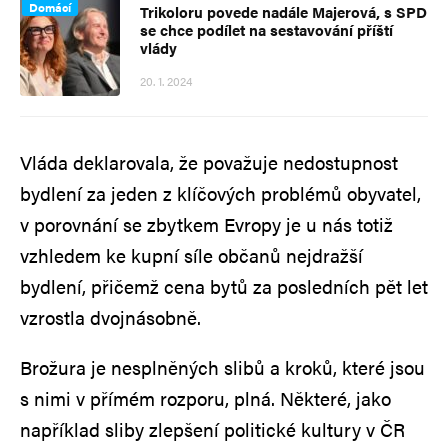
Domácí
Trikoloru povede nadále Majerová, s SPD
se chce podílet na sestavování příští
vlády
20. 1. 2024
Vláda deklarovala, že považuje nedostupnost
bydlení za jeden z klíčových problémů obyvatel,
v porovnání se zbytkem Evropy je u nás totiž
vzhledem ke kupní síle občanů nejdražší
bydlení, přičemž cena bytů za posledních pět let
vzrostla dvojnásobně.
Brožura je nesplněných slibů a kroků, které jsou
s nimi v přímém rozporu, plná. Některé, jako
například sliby zlepšení politické kultury v ČR