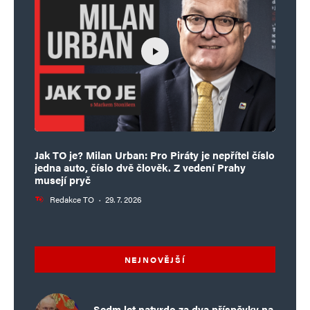
Jak TO je? Milan Urban: Pro Piráty je nepřítel číslo
jedna auto, číslo dvě člověk. Z vedení Prahy
musejí pryč
Redakce TO
·
29. 7. 2026
NEJNOVĚJŠÍ
Sedm let natvrdo za dva příspěvky na