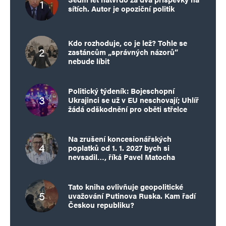
sítích. Autor je opoziční politik
Kdo rozhoduje, co je lež? Tohle se
zastáncům „správných názorů“
nebude líbit
Politický týdeník: Bojeschopní
Ukrajinci se už v EU neschovají; Uhlíř
žádá odškodnění pro oběti střelce
Na zrušení koncesionářských
poplatků od 1. 1. 2027 bych si
nevsadil…, říká Pavel Matocha
Tato kniha ovlivňuje geopolitické
uvažování Putinova Ruska. Kam řadí
Českou republiku?