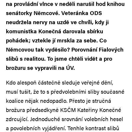
na provládní vlnce v neděli narušil hod knihou
senátorky Němcové. Veteránka ODS
neudržela nervy na uzdě ve chvíli, kdy ji
komunistka Konečná darovala sbírku
pohádek; vztekle jí mrskla za sebe. Co
Němcovou tak vyděsilo? Porovnání Fialových
slibů s realitou. To jsme chtěli vidět a pro
brožuru se vypravili na ÚV.
Kdo alespoň částečně sleduje veřejné dění,
musí tušit, že to s předvolebními sliby současné
koalice nějak nedopadlo. Přesto je stručná
brožura předsedkyně KSČM Kateřiny Konečné
zdrcující. Jednoduché srovnání volebních hesel
a povolebních vyjádření. Tenhle kontrast slibů