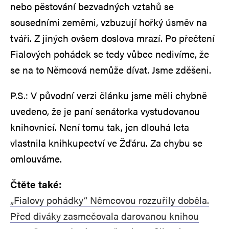
nebo pěstování bezvadných vztahů se
sousedními zeměmi, vzbuzují hořký úsměv na
tváři. Z jiných ovšem doslova mrazí. Po přečtení
Fialových pohádek se tedy vůbec nedivíme, že
se na to Němcová nemůže dívat. Jsme zděšeni.
P.S.: V původní verzi článku jsme měli chybně
uvedeno, že je paní senátorka vystudovanou
knihovnicí. Není tomu tak, jen dlouhá leta
vlastnila knihkupectví ve Žďáru. Za chybu se
omlouváme.
Čtěte také:
„Fialovy pohádky“ Němcovou rozzuřily doběla.
Před diváky zasmečovala darovanou knihou