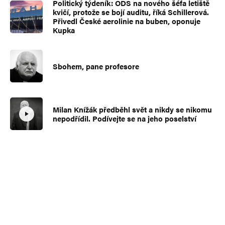
Politický týdeník: ODS na nového šéfa letiště
kvičí, protože se bojí auditu, říká Schillerová.
Přivedl České aerolinie na buben, oponuje
Kupka
Sbohem, pane profesore
Milan Knížák předběhl svět a nikdy se nikomu
nepodřídil. Podívejte se na jeho poselství