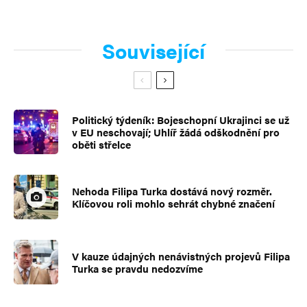
Související
Politický týdeník: Bojeschopní Ukrajinci se už
v EU neschovají; Uhlíř žádá odškodnění pro
oběti střelce
Nehoda Filipa Turka dostává nový rozměr.
Klíčovou roli mohlo sehrát chybné značení
V kauze údajných nenávistných projevů Filipa
Turka se pravdu nedozvíme