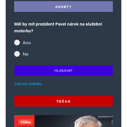
ANKETY
Měl by mít prezident Pavel nárok na služební
motorku?
Ano
Ne
HLASOVAT
Zobrazit výsledky
TÓČKO
TÓčko