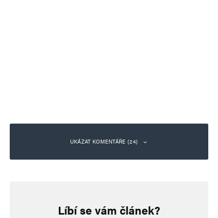
UKÁZAT KOMENTÁŘE (24)
Jaroslav Mrázek
Odpovědět
23. 5. 2025 (6:17)
Líbí se vám článek?