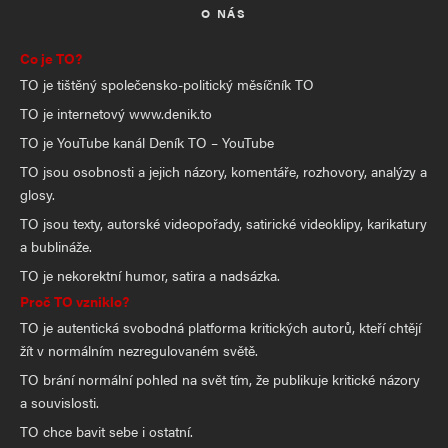
O NÁS
Co je TO?
TO je tištěný společensko-politický měsíčník TO
TO je internetový www.denik.to
TO je YouTube kanál Deník TO – YouTube
TO jsou osobnosti a jejich názory, komentáře, rozhovory, analýzy a
glosy.
TO jsou texty, autorské videopořady, satirické videoklipy, karikatury
a bublináže.
TO je nekorektní humor, satira a nadsázka.
Proč TO vzniklo?
TO je autentická svobodná platforma kritických autorů, kteří chtějí
žít v normálním nezregulovaném světě.
TO brání normální pohled na svět tím, že publikuje kritické názory
a souvislosti.
TO chce bavit sebe i ostatní.