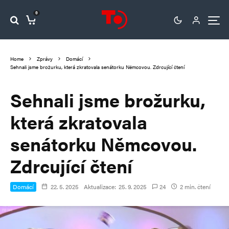
0
Home
Zprávy
Domácí
Sehnali jsme brožurku, která zkratovala senátorku Němcovou. Zdrcující čtení
Sehnali jsme brožurku,
která zkratovala
senátorku Němcovou.
Zdrcující čtení
Domácí
22. 5. 2025
Aktualizace:
25. 9. 2025
24
2 min. čtení