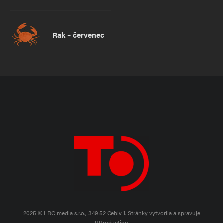
Rak – červenec
2025 © LRC media s.r.o., 349 52 Cebiv 1.
Stránky vytvořila a spravuje
PProduction