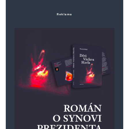
Reklama
Jméno
*
E-mail
*
Webová stránka
Uložit do prohlížeče jméno, e-mail a webovou stránku pro budoucí
komentáře.
Informujte mě o nových komentářích e-mailem.