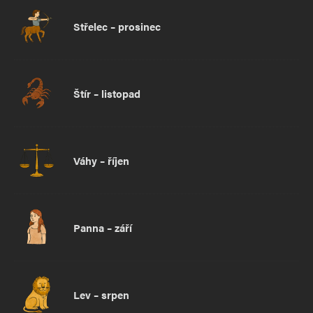
Střelec – prosinec
Štír – listopad
Váhy – říjen
Panna – září
Lev – srpen