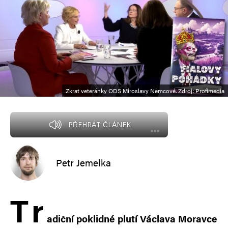
Zkrat veteránky ODS Miroslavy Němcové. Zdroj: Profimedia
PŘEHRÁT ČLÁNEK
Petr Jemelka
T
r
adiční poklidné plutí Václava Moravce