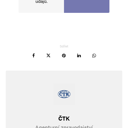
údajů
.
Napsat komentář
Vaše e-mailová adresa nebude zveřejněna.
Vyžadované informace jsou
označeny
*
Sdílet
Komentář
*
ČTK
Jméno
*
Agenturní zpravodajství