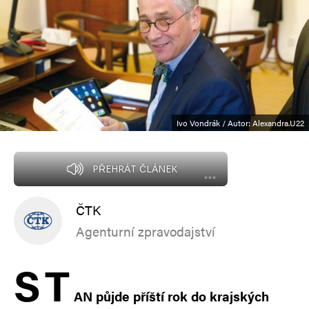
Ivo Vondrák / Autor: Alexandra.U22
PŘEHRÁT ČLÁNEK
ČTK
Agenturní zpravodajství
S
T
AN půjde příští rok do krajských