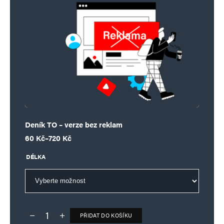
Deník TO – verze bez reklam
Rozpětí cen: 60 Kč až 720 Kč
60
Kč
–
720
Kč
DÉLKA
PŘIDAT DO KOŠÍKU
Deník TO – verze bez reklam množství