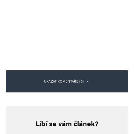
UKÁZAT KOMENTÁŘE (5)
Jana Wojtylová
Odpovědět
14. 11. 2023 (15:01)
Líbí se vám článek?
Zrádce, raději bez komentáře.