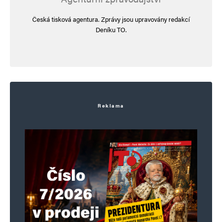
Česká tisková agentura. Zprávy jsou upravovány redakcí
Deníku TO.
E-mail
*
Webová stránka
Uložit do prohlížeče jméno, e-mail a webovou stránku pro budoucí
komentáře.
Reklama
Informujte mě o nových komentářích e-mailem.
Informujte mě o nových příspěvcích e-mailem.
Alternative: