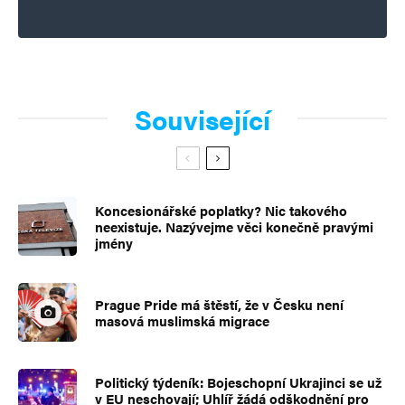
Související
Koncesionářské poplatky? Nic takového
neexistuje. Nazývejme věci konečně pravými
jmény
Prague Pride má štěstí, že v Česku není
masová muslimská migrace
Politický týdeník: Bojeschopní Ukrajinci se už
v EU neschovají; Uhlíř žádá odškodnění pro