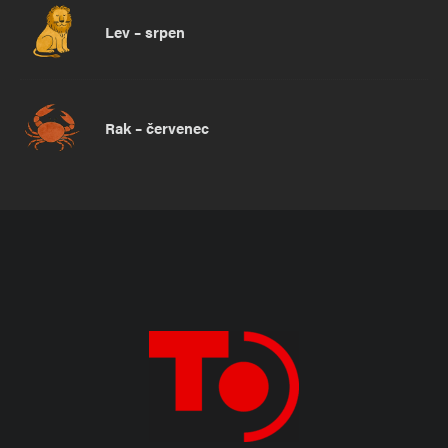
Lev – srpen
Rak – červenec