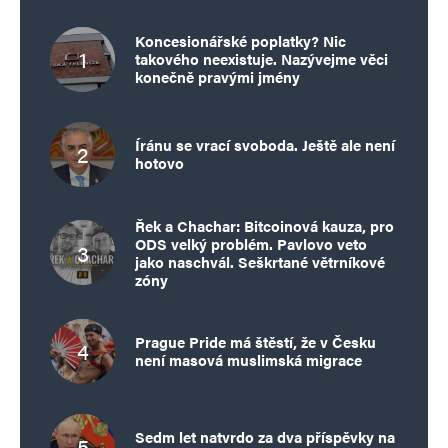
Koncesionářské poplatky? Nic
takového neexistuje. Nazývejme věci
konečně pravými jmény
Íránu se vrací svoboda. Ještě ale není
hotovo
Řek a Chachar: Bitcoinová kauza, pro
ODS velký problém. Pavlovo veto
jako naschvál. Seškrtané větrníkové
zóny
Prague Pride má štěstí, že v Česku
není masová muslimská migrace
Sedm let natvrdo za dva příspěvky na