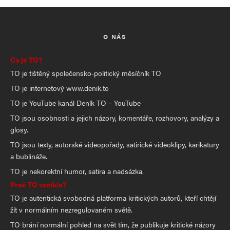
O NÁS
Co je TO?
TO je tištěný společensko-politický měsíčník TO
TO je internetový www.denik.to
TO je YouTube kanál Deník TO – YouTube
TO jsou osobnosti a jejich názory, komentáře, rozhovory, analýzy a
glosy.
TO jsou texty, autorské videopořady, satirické videoklipy, karikatury
a bublináže.
TO je nekorektní humor, satira a nadsázka.
Proč TO vzniklo?
TO je autentická svobodná platforma kritických autorů, kteří chtějí
žít v normálním nezregulovaném světě.
TO brání normální pohled na svět tím, že publikuje kritické názory