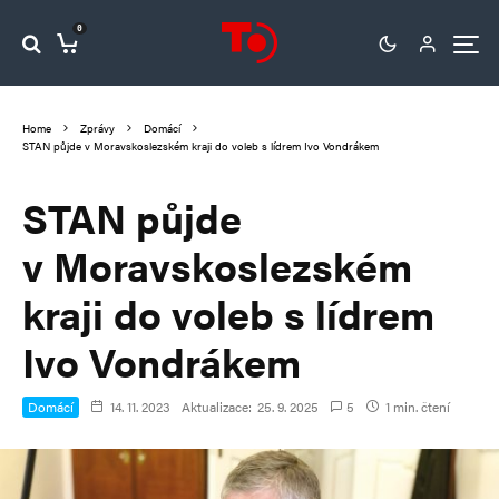
0
Home
Zprávy
Domácí
STAN půjde v Moravskoslezském kraji do voleb s lídrem Ivo Vondrákem
STAN půjde
v Moravskoslezském
kraji do voleb s lídrem
Ivo Vondrákem
Domácí
14. 11. 2023
Aktualizace:
25. 9. 2025
5
1 min. čtení