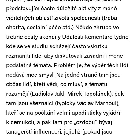
představující často důležité aktivity z méně
viditelných oblastí života společnosti (třeba
charita, sociální péče atd.) Někde zhruba ve
třetině cesty skončily Události komentáře týdne,
kde se ve studiu scházejí často vskutku
rozmanití lidé, aby diskutovali zásadní i méně
podstatná témata. Problém je, že výběr těch lidí
nedává moc smysl. Na jedné straně tam jsou
občas lidí, kteří vědí, co mluví, a tématu
rozumějí (Ladislav Jakl, Mirek Topolánek), pak
tam jsou všeználci (typicky Václav Marhoul),
kteří se na počkání velmi apodikticky vyjádří
k čemukoli, a pak tam pro „ozdobu“ bývají
tanagerští influenceři, jejichž (pokud jsou