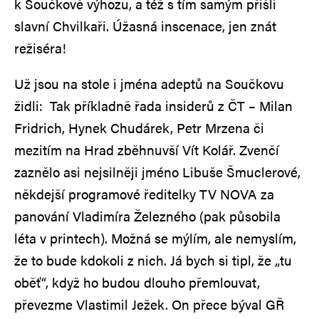
k Součkově výhozu, a též s tím samým přišli
slavní Chvilkaři. Úžasná inscenace, jen znát
režiséra!
Už jsou na stole i jména adeptů na Součkovu
židli: Tak příkladně řada insiderů z ČT – Milan
Fridrich, Hynek Chudárek, Petr Mrzena či
mezitím na Hrad zběhnuvší Vít Kolář. Zvenčí
zaznělo asi nejsilněji jméno Libuše Šmuclerové,
někdejší programové ředitelky TV NOVA za
panování Vladimíra Železného (pak působila
léta v printech). Možná se mýlím, ale nemyslím,
že to bude kdokoli z nich. Já bych si tipl, že „tu
oběť“, když ho budou dlouho přemlouvat,
převezme Vlastimil Ježek. On přece býval GŘ