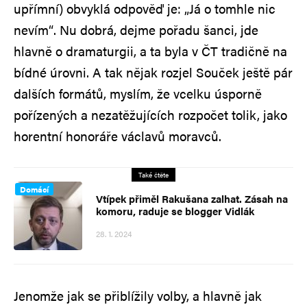
upřímní) obvyklá odpověď je: „Já o tomhle nic
nevím“. Nu dobrá, dejme pořadu šanci, jde
hlavně o dramaturgii, a ta byla v ČT tradičně na
bídné úrovni. A tak nějak rozjel Souček ještě pár
dalších formátů, myslím, že vcelku úsporně
pořízených a nezatěžujících rozpočet tolik, jako
horentní honoráře václavů moravců.
Také čtěte
Domácí
Vtípek přiměl Rakušana zalhat. Zásah na
komoru, raduje se blogger Vidlák
28. 1. 2024
Jenomže jak se přiblížily volby, a hlavně jak