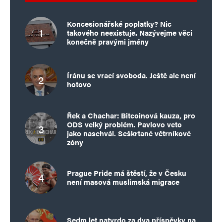
Koncesionářské poplatky? Nic
takového neexistuje. Nazývejme věci
konečně pravými jmény
Íránu se vrací svoboda. Ještě ale není
hotovo
Řek a Chachar: Bitcoinová kauza, pro
ODS velký problém. Pavlovo veto
jako naschvál. Seškrtané větrníkové
zóny
Prague Pride má štěstí, že v Česku
není masová muslimská migrace
Sedm let natvrdo za dva příspěvky na