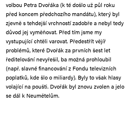
volbou Petra Dvořáka (k té došlo už půl roku
před koncem předchozího mandátu), který byl
zjevně s tehdejší vrchností zadobře a nebyl tedy
důvod jej vyměňovat. Před tím jsme my
vystupující chtěli varovat. Předestřít vějíř
problémů, které Dvořák za prvních šest let
ředitelování nevyřešil, ba možná prohloubil
(např. slavné financování z Fondu televizních
poplatků, kde šlo o miliardy). Byly to však hlasy
volající na poušti. Dvořák byl znovu zvolen a jelo
se dál k Neumětelům.