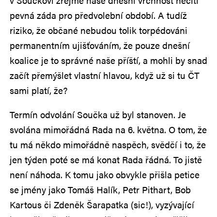
v Součkovi zřejmě naše dnešní vrchnost necítí
pevná záda pro předvolební období. A tudíž
riziko, že občané nebudou tolik torpédováni
permanentním ujišťováním, že pouze dnešní
koalice je to správné naše příští, a mohli by snad
začít přemýšlet vlastní hlavou, když už si tu ČT
sami platí, že?
Termín odvolání Součka už byl stanoven. Je
svolána mimořádná Rada na 6. května. O tom, že
tu má někdo mimořádně naspěch, svědčí i to, že
jen týden poté se má konat Rada řádná. To jistě
není náhoda. K tomu jako obvykle přišla petice
se jmény jako Tomáš Halík, Petr Pithart, Bob
Kartous či Zdeněk Šarapatka (sic!), vyzývající