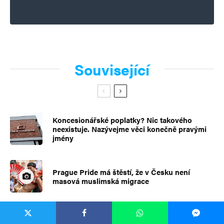
Související
Koncesionářské poplatky? Nic takového
neexistuje. Nazývejme věci konečně pravými
jmény
Prague Pride má štěstí, že v Česku není
masová muslimská migrace
Politický týdeník: Bojeschopní Ukrajinci se už
v EU neschovají; Uhlíř žádá odškodnění pro