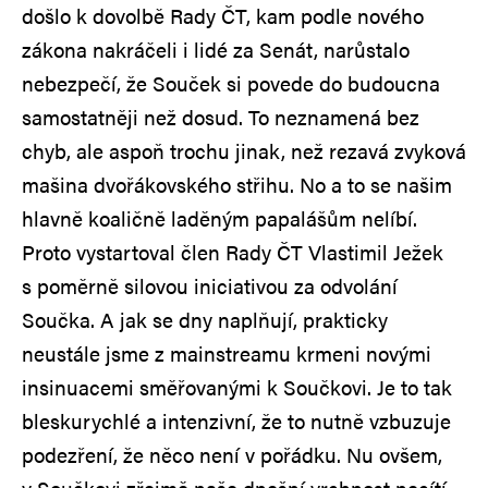
došlo k dovolbě Rady ČT, kam podle nového
zákona nakráčeli i lidé za Senát, narůstalo
nebezpečí, že Souček si povede do budoucna
samostatněji než dosud. To neznamená bez
chyb, ale aspoň trochu jinak, než rezavá zvyková
mašina dvořákovského střihu. No a to se našim
hlavně koaličně laděným papalášům nelíbí.
Proto vystartoval člen Rady ČT Vlastimil Ježek
s poměrně silovou iniciativou za odvolání
Součka. A jak se dny naplňují, prakticky
neustále jsme z mainstreamu krmeni novými
insinuacemi směřovanými k Součkovi. Je to tak
bleskurychlé a intenzivní, že to nutně vzbuzuje
podezření, že něco není v pořádku. Nu ovšem,