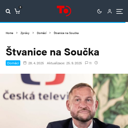
0
Home
Zprávy
Domácí
Štvanice na Součka
Štvanice na Součka
Domácí
28. 4. 2025
Aktualizace:
25. 9. 2025
11