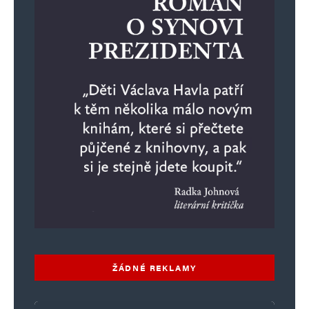
Komentář
*
Jméno
*
E-mail
*
Webová stránka
ŽÁDNÉ REKLAMY
Uložit do prohlížeče jméno, e-mail a webovou stránku pro budoucí
komentáře.