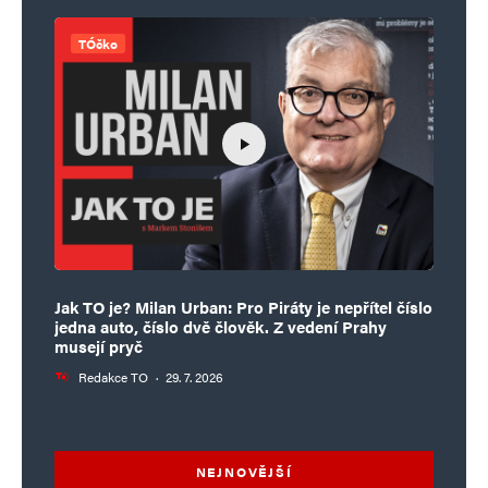
TÓčko
Jak TO je? Milan Urban: Pro Piráty je nepřítel číslo
jedna auto, číslo dvě člověk. Z vedení Prahy
musejí pryč
Redakce TO
·
29. 7. 2026
NEJNOVĚJŠÍ