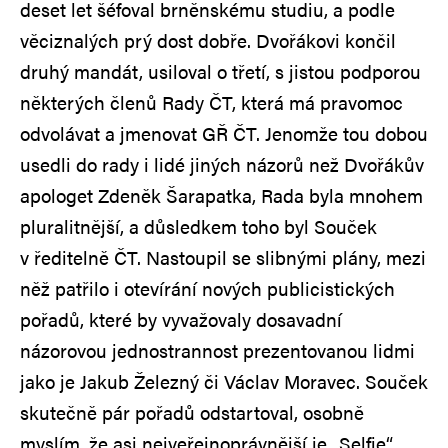
deset let šéfoval brněnskému studiu, a podle
věciznalých prý dost dobře. Dvořákovi končil
druhý mandát, usiloval o třetí, s jistou podporou
některých členů Rady ČT, která má pravomoc
odvolávat a jmenovat GŘ ČT. Jenomže tou dobou
usedli do rady i lidé jiných názorů než Dvořákův
apologet Zdeněk Šarapatka, Rada byla mnohem
pluralitnější, a důsledkem toho byl Souček
v ředitelně ČT. Nastoupil se slibnými plány, mezi
něž patřilo i otevírání nových publicistických
pořadů, které by vyvažovaly dosavadní
názorovou jednostrannost prezentovanou lidmi
jako je Jakub Železný či Václav Moravec. Souček
skutečně pár pořadů odstartoval, osobně
myslím, že asi nejveřejnoprávnější je „Selfie“,