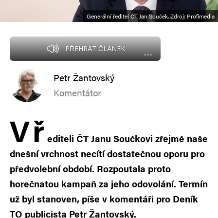
Generální ředitel ČT Jan Souček. Zdroj: Profimedia
PŘEHRÁT ČLÁNEK
Petr Žantovský
Komentátor
V
ř
editeli ČT Janu Součkovi zřejmě naše
dnešní vrchnost necítí dostatečnou oporu pro
předvolební období. Rozpoutala proto
horečnatou kampaň za jeho odovolání. Termín
už byl stanoven, píše v komentáři pro Deník
TO publicista Petr Žantovský.