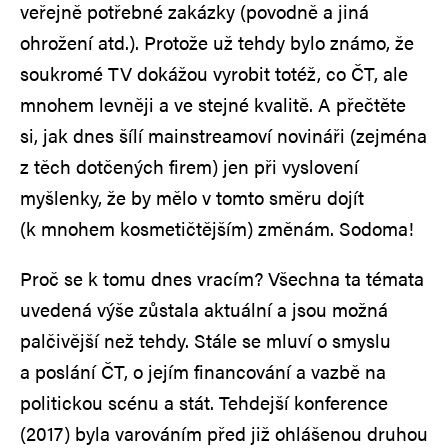
veřejně potřebné zakázky (povodně a jiná
ohrožení atd.). Protože už tehdy bylo známo, že
soukromé TV dokážou vyrobit totéž, co ČT, ale
mnohem levněji a ve stejné kvalitě. A přečtěte
si, jak dnes šílí mainstreamoví novináři (zejména
z těch dotčených firem) jen při vyslovení
myšlenky, že by mělo v tomto směru dojít
(k mnohem kosmetičtějším) změnám. Sodoma!
Proč se k tomu dnes vracím? Všechna ta témata
uvedená výše zůstala aktuální a jsou možná
palčivější než tehdy. Stále se mluví o smyslu
a poslání ČT, o jejím financování a vazbě na
politickou scénu a stát. Tehdejší konference
(2017) byla varováním před již ohlášenou druhou