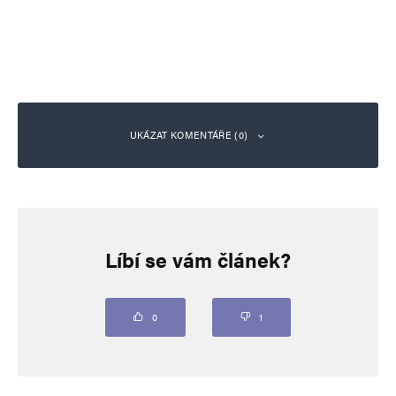
UKÁZAT KOMENTÁŘE (0)
Napsat komentář
Líbí se vám článek?
Vaše e-mailová adresa nebude zveřejněna.
Vyžadované informace jsou
označeny
*
Komentář
*
0
1