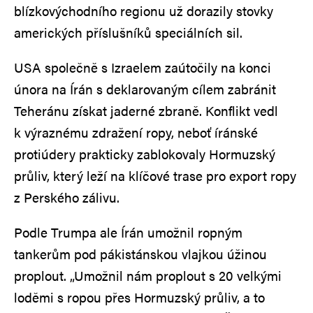
blízkovýchodního regionu už dorazily stovky
amerických příslušníků speciálních sil.
USA společně s Izraelem zaútočily na konci
února na Írán s deklarovaným cílem zabránit
Teheránu získat jaderné zbraně. Konflikt vedl
k výraznému zdražení ropy, neboť íránské
protiúdery prakticky zablokovaly Hormuzský
průliv, který leží na klíčové trase pro export ropy
z Perského zálivu.
Podle Trumpa ale Írán umožnil ropným
tankerům pod pákistánskou vlajkou úžinou
proplout. „Umožnil nám proplout s 20 velkými
loděmi s ropou přes Hormuzský průliv, a to