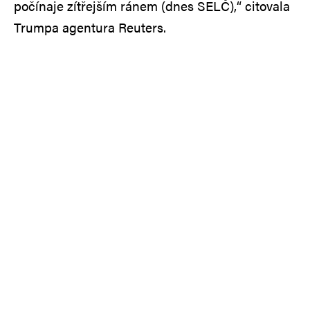
počínaje zítřejším ránem (dnes SELČ),“ citovala
Trumpa agentura Reuters.