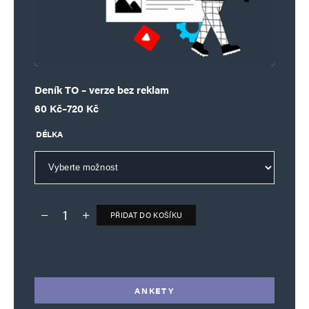
Deník TO – verze bez reklam
Rozpětí cen: 60 Kč až 720 Kč
60
Kč
–
720
Kč
DÉLKA
PŘIDAT DO KOŠÍKU
Deník TO – verze bez reklam množství
Alternative:
ANKETY