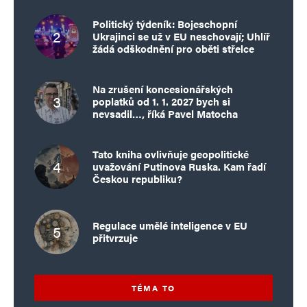
Politický týdeník: Bojeschopní
Ukrajinci se už v EU neschovají; Uhlíř
žádá odškodnění pro oběti střelce
Na zrušení koncesionářských
poplatků od 1. 1. 2027 bych si
nevsadil…, říká Pavel Matocha
Tato kniha ovlivňuje geopolitické
uvažování Putinova Ruska. Kam řadí
Českou republiku?
Regulace umělé inteligence v EU
přitvrzuje
TÉMA TO