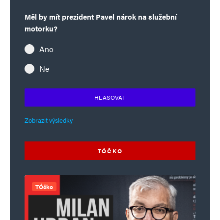
Měl by mít prezident Pavel nárok na služební
motorku?
Ano
Ne
HLASOVAT
Zobrazit výsledky
TÓČKO
TÓčko