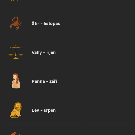
Štír – listopad
Váhy – říjen
Panna – září
Lev – srpen