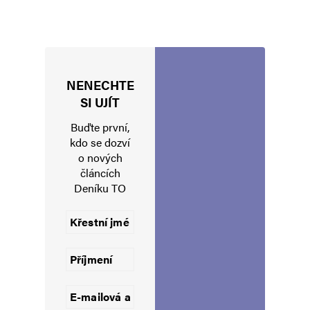
NENECHTE
Jméno
*
SI UJÍT
Buďte první,
kdo se dozví
o nových
E-mail
*
Webová stránka
článcích
Deníku TO
Uložit do prohlížeče jméno, e-mail a webovou stránku pro budoucí
komentáře.
Informujte mě o nových komentářích e-mailem.
Informujte mě o nových příspěvcích e-mailem.