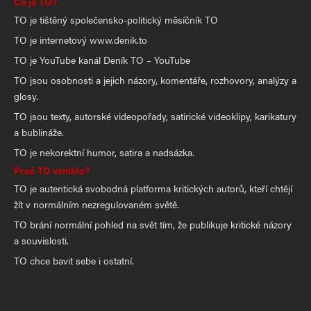
Co je TO?
TO je tištěný společensko-politický měsíčník TO
TO je internetový www.denik.to
TO je YouTube kanál Deník TO – YouTube
TO jsou osobnosti a jejich názory, komentáře, rozhovory, analýzy a
glosy.
TO jsou texty, autorské videopořady, satirické videoklipy, karikatury
a bublináže.
TO je nekorektní humor, satira a nadsázka.
Proč TO vzniklo?
TO je autentická svobodná platforma kritických autorů, kteří chtějí
žít v normálním nezregulovaném světě.
TO brání normální pohled na svět tím, že publikuje kritické názory
a souvislosti.
TO chce bavit sebe i ostatní.