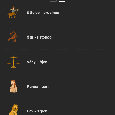
Střelec – prosinec
Štír – listopad
Váhy – říjen
Panna – září
Lev – srpen