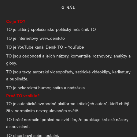
O NÁS
Co je TO?
TO je tištěný společensko-politický měsíčník TO
TO je internetový www.denik.to
TO je YouTube kanál Deník TO – YouTube
TO jsou osobnosti a jejich názory, komentáře, rozhovory, analýzy a
glosy.
TO jsou texty, autorské videopořady, satirické videoklipy, karikatury
a bublináže.
TO je nekorektní humor, satira a nadsázka.
Proč TO vzniklo?
TO je autentická svobodná platforma kritických autorů, kteří chtějí
žít v normálním nezregulovaném světě.
TO brání normální pohled na svět tím, že publikuje kritické názory
a souvislosti.
TO chce bavit sebe i ostatní.