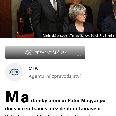
Maďarský prezident Tamás Sulyok. Zdroj: Profimedia
PŘEHRÁT ČLÁNEK
ČTK
Agenturní zpravodajství
M
a
ďarský premiér Péter Magyar po
dnešním setkání s prezidentem Tamásem