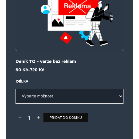
Deník TO – verze bez reklam
Rozpětí cen: 60 Kč až 720 Kč
60
Kč
–
720
Kč
DÉLKA
PŘIDAT DO KOŠÍKU
Deník TO – verze bez reklam množství
Alternative: