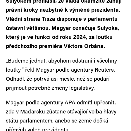
Sulyokem prohlásil, že vláda okamžitě zahájí
právní kroky nezbytné k výměně prezidenta.
Vládní strana Tisza disponuje v parlamentu
ústavní většinou. Magyar označuje Sulyoka,
který je ve funkci od roku 2024, za loutku
předchozího premiéra Viktora Orbána.
„Budeme jednat, abychom odstranili všechny
loutky,“ řekl Magyar podle agentury Reuters.
Odhadl, že potrvá asi měsíc, než se podaří
přijmout potřebné změny legislativy.
Magyar podle agentury APA odmítl upřesnit,
zda v Maďarsku zůstane stávající volba hlavy
státu parlamentem, anebo se země dočká
přímých voleb prezidenta.