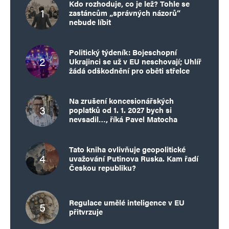
Kdo rozhoduje, co je lež? Tohle se
zastáncům „správných názorů“
nebude líbit
Politický týdeník: Bojeschopní
Ukrajinci se už v EU neschovají; Uhlíř
žádá odškodnění pro oběti střelce
Na zrušení koncesionářských
poplatků od 1. 1. 2027 bych si
nevsadil…, říká Pavel Matocha
Tato kniha ovlivňuje geopolitické
uvažování Putinova Ruska. Kam řadí
Českou republiku?
Regulace umělé inteligence v EU
přitvrzuje