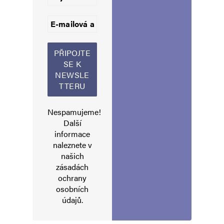
Jméno
*
Nespamujeme!
Další
E-mail
*
Webová stránka
informace
naleznete v
našich
zásadách
Uložit do prohlížeče jméno, e-mail a webovou stránku pro budoucí
ochrany
komentáře.
osobních
údajů
.
Informujte mě o nových komentářích e-mailem.