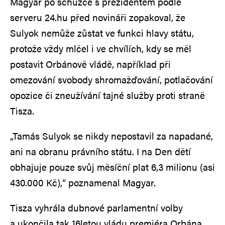
Magyar po schůzce s prezidentem podle
serveru 24.hu před novináři zopakoval, že
Sulyok nemůže zůstat ve funkci hlavy státu,
protože vždy mlčel i ve chvílích, kdy se měl
postavit Orbánově vládě, například při
omezování svobody shromažďování, potlačování
opozice či zneužívání tajné služby proti straně
Tisza.
„Tamás Sulyok se nikdy nepostavil za napadané,
ani na obranu právního státu. I na Den dětí
obhajuje pouze svůj měsíční plat 6,3 milionu (asi
430.000 Kč),“ poznamenal Magyar.
Tisza vyhrála dubnové parlamentní volby
a ukončila tak 16letou vládu premiéra Orbána.