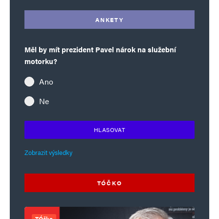
ANKETY
Měl by mít prezident Pavel nárok na služební
motorku?
Ano
Ne
HLASOVAT
Zobrazit výsledky
TÓČKO
TÓčko