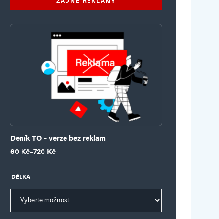
ŽÁDNÉ REKLAMY
Deník TO – verze bez reklam
Rozpětí cen: 60 Kč až 720 Kč
60
Kč
–
720
Kč
DÉLKA