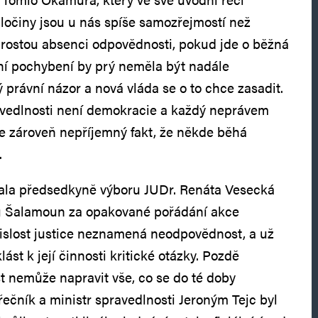
 zločiny jsou u nás spíše samozřejmostí než
prostou absenci odpovědnosti, pokud jde o běžná
dní pochybení by prý neměla být nadále
 právní názor a nová vláda se o to chce zasadit.
vedlnosti není demokracie a každý neprávem
e zároveň nepříjemný fakt, že někde běhá
.
zala předsedkyně výboru JUDr. Renáta Vesecká
u Šalamoun za opakované pořádání akce
vislost justice neznamená neodpovědnost, a už
st k její činnosti kritické otázky. Pozdě
 nemůže napravit vše, co se do té doby
řečník a ministr spravedlnosti Jeroným Tejc byl