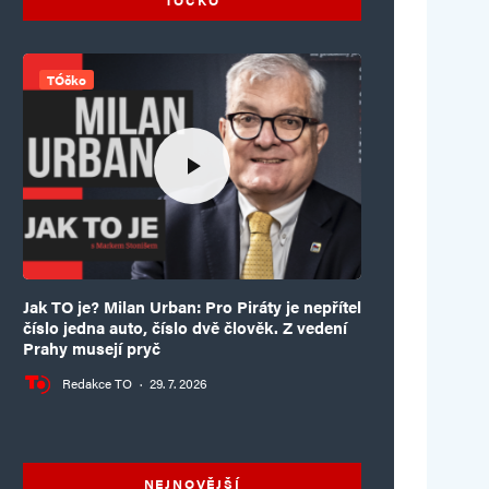
TÓčko
Jak TO je? Milan Urban: Pro Piráty je nepřítel
číslo jedna auto, číslo dvě člověk. Z vedení
Prahy musejí pryč
Redakce TO
·
29. 7. 2026
NEJNOVĚJŠÍ