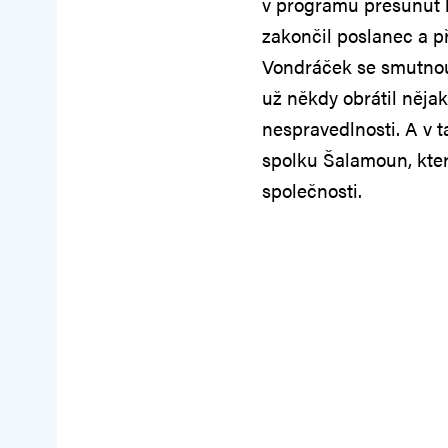
v programu přesunut kv
zakončil poslanec a 
Vondráček se smutnou
už někdy obrátil něja
nespravedlnosti. A v 
spolku Šalamoun, kte
společnosti.