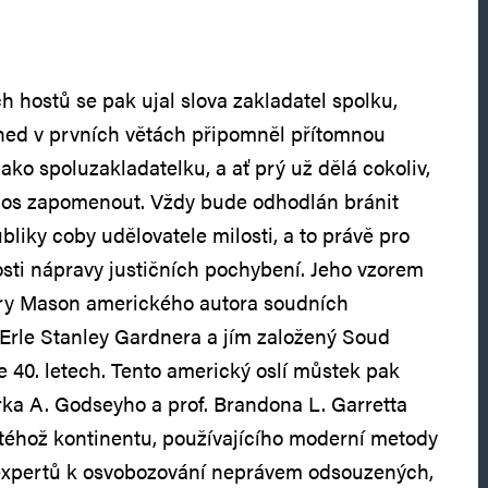
h hostů se pak ujal slova zakladatel spolku,
ned v prvních větách připomněl přítomnou
ko spoluzakladatelku, a ať prý už dělá cokoliv,
přínos zapomenout. Vždy bude odhodlán bránit
bliky coby udělovatele milosti, a to právě pro
sti nápravy justičních pochybení. Jeho vzorem
erry Mason amerického autora soudních
 Erle Stanley Gardnera a jím založený Soud
e 40. letech. Tento americký oslí můstek pak
ka A. Godseyho a prof. Brandona L. Garretta
 téhož kontinentu, používajícího moderní metody
expertů k osvobozování neprávem odsouzených,