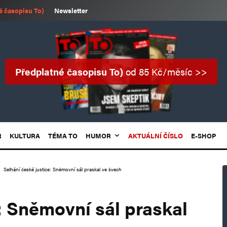
é časopisu To)
Newsletter
Předplatné časopisu To)
od 85 Kč/měsíc >>
R
KULTURA
TÉMA TO
HUMOR
AKTUÁLNÍ ČÍSLO
E-SHOP
Selhání české justice: Sněmovní sál praskal ve švech
: Sněmovní sál praskal