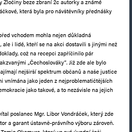
 Zločiny beze zbraní 2c autorky a známé
čkové, která byla pro návštěvníky přednášky
 před vchodem mohla nejen důkladná
ale i lidé, kteří se na akci dostavili s jinými než
oklady, což na recepci zapříčinilo pár
akzvanými „Čechoslováky“. Již zde ale bylo
zajímají nejširší spektrum občanů a naše justice
i vnímána jako jeden z nejproblematičtějších
emokracie jako takové, a to nezávisle na jejich
vítal poslanec Mgr. Libor Vondráček, který zde
or a garant ústavně-právního výboru zároveň.
 Tomio Okamura, který ve své úvodní řeči