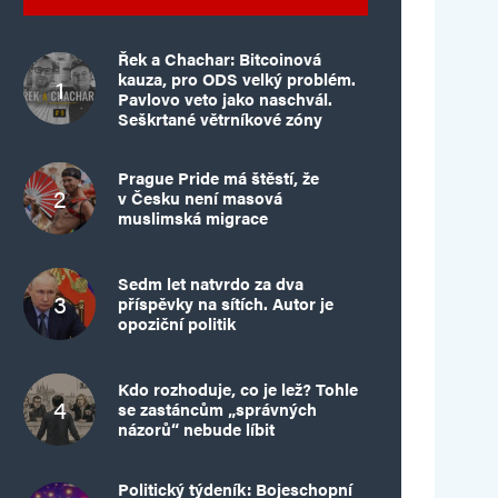
Řek a Chachar: Bitcoinová
kauza, pro ODS velký problém.
Pavlovo veto jako naschvál.
Seškrtané větrníkové zóny
Prague Pride má štěstí, že
v Česku není masová
muslimská migrace
Sedm let natvrdo za dva
příspěvky na sítích. Autor je
opoziční politik
Kdo rozhoduje, co je lež? Tohle
se zastáncům „správných
názorů“ nebude líbit
Politický týdeník: Bojeschopní