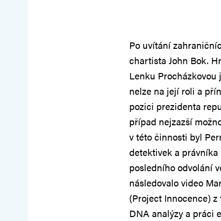
Po uvítání zahraničníc
chartista John Bok. H
Lenku Procházkovou ja
nelze na její roli a 
pozici prezidenta repu
případ nejzazší možno
v této činnosti byl P
detektivek a právníka
posledního odvolání v
následovalo video Mar
(Project Innocence) z
DNA analýzy a práci 