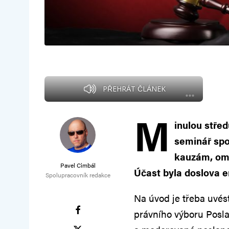
PŘEHRÁT ČLÁNEK
M
inulou stře
seminář sp
kauzám, om
Pavel Cimbál
Účast byla doslova e
Spolupracovník redakce
Na úvod je třeba uvés
právního výboru Posl