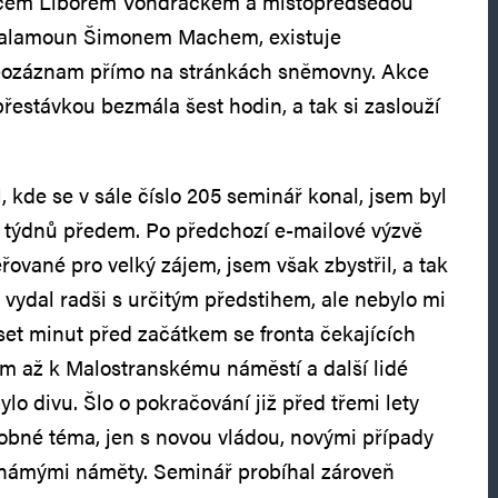
cem Liborem Vondráčkem a místopředsedou
 Šalamoun Šimonem Machem, existuje
eozáznam přímo na stránkách sněmovny. Akce
přestávkou bezmála šest hodin, a tak si zaslouží
 kde se v sále číslo 205 seminář konal, jsem byl
ik týdnů předem. Po předchozí e-mailové výzvě
ěřované pro velký zájem, jsem však zbystřil, a tak
o vydal radši s určitým předstihem, ale nebylo mi
eset minut před začátkem se fronta čekajících
m až k Malostranskému náměstí a další lidé
ylo divu. Šlo o pokračování již před třemi lety
obné téma, jen s novou vládou, novými případy
 známými náměty. Seminář probíhal zároveň