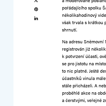
a moderované poslan
pořádajícího spolku
několikahodinový vid
však trvala s krátkou 
shrnutí.
Na adresu Sněmovní 1,
registrován již někol
k potvrzení účasti, ov
se pro jistotu na míst
to nic platné. Ještě d
účastníků vinula mále
stále přicházeli. A neb
proběhlé akce na obd
a čerstvými, veřejně