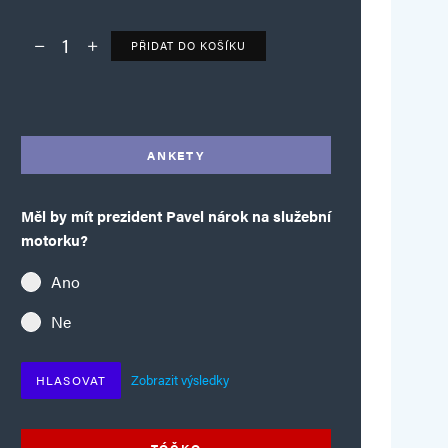
PŘIDAT DO KOŠÍKU
Deník TO – verze bez reklam množství
Alternative:
ANKETY
Měl by mít prezident Pavel nárok na služební
motorku?
Ano
Ne
Zobrazit výsledky
HLASOVAT
TÓČKO