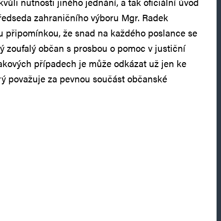
ůli nutnosti jiného jednání, a tak oficiální úvod
předseda zahraničního výboru Mgr. Radek
 připomínkou, že snad na každého poslance se
ký zoufalý občan s prosbou o pomoc v justiční
takových případech je může odkázat už jen ke
rý považuje za pevnou součást občanské