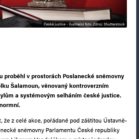
Česká justice - ilustrační foto. Zdroj: Shutterstock
du proběhl v prostorách Poslanecké sněmovny
olku Šalamoun, věnovaný kontroverzním
ylům a systémovým selháním české justice.
normní.
t, že z celé akce, pořádané pod záštitou Ústavně-
anecké sněmovny Parlamentu České republiky