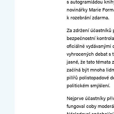
s autogramiádou knihy
novinářky Marie Formá
k rozebrání zdarma.
Za zdržení účastníků
bezpečnostní kontrola, 
oficiálně vydávanými d
vyhrocených debat s t
jasné, že tato témata 
začíná být mnoha lidm
pilířů polistopadové d
politickém smýšlení.
Nejprve účastníky při
fungoval coby moderát
Následoval spěchající