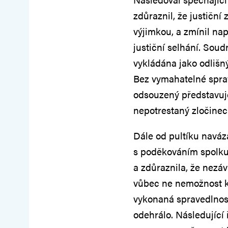
zdůraznil, že justiční
výjimkou, a zmínil na
justiční selhání. Sou
vykládána jako odlišný
Bez vymahatelné spra
odsouzený představuj
nepotrestaný zločinec
Dále od pultíku navá
s poděkováním spolk
a zdůraznila, že nezá
vůbec ne nemožnost klá
vykonaná spravedlnost
odehrálo. Následující 