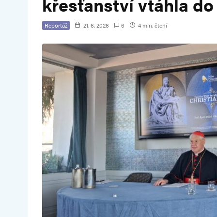
křesťanství vtáhla do
Reportáž
21. 6. 2026
6
4 min. čtení