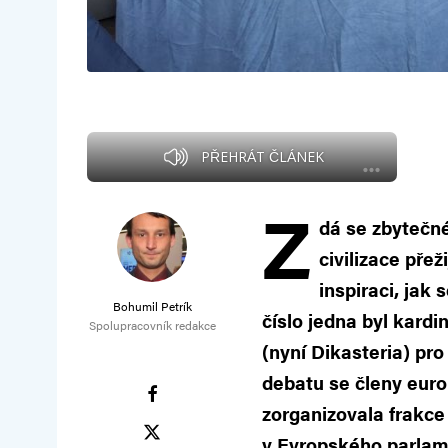
PŘEHRÁT ČLÁNEK
Z
dá se zbytečn
civilizace pře
inspiraci, jak
Bohumil Petrík
číslo jedna byl kard
Spolupracovník redakce
(nyní Dikasteria) pr
debatu se členy eur
zorganizovala frakce
v Evropského parlam