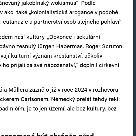
lánovaný jakobínský wokismus“. Podle
 v akci také „kolonialistická arogance v podobě
y, eutanazie a partnerství osob stejného pohlaví“.
ředem naší kultury. „Dokonce i sekulární
nedávno zesnulý Jürgen Habermas, Roger Scruton
vají kulturní význam křesťanství, ačkoliv
 ho přijali za své náboženství,“ doplnil církevní
ála Müllera zaznělo již v roce 2024 v rozhovoru
ckerem Carlsonem. Německý prelát tehdy řekl:
pad ničím, je to jen území, ale bez kultury, bez
neznamená být chráněn před