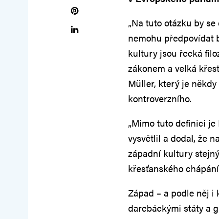
„Na tuto otázku by s
nemohu předpovídat bu
kultury jsou řecká fil
zákonem a velká křesťa
Müller, který je někd
kontroverzního.
„Mimo tuto definici je
vysvětlil a dodal, že 
západní kultury stej
křesťanského chápání,
Západ – a podle něj i 
darebáckými státy a glo