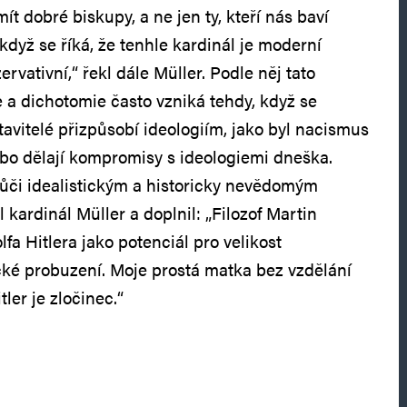
 dobré biskupy, a ne jen ty, kteří nás baví
když se říká, že tenhle kardinál je moderní
rvativní,“ řekl dále Müller. Podle něj tato
e a dichotomie často vzniká tehdy, když se
tavitelé přizpůsobí ideologiím, jako byl nacismus
o dělají kompromisy s ideologiemi dneška.
ůči idealistickým a historicky nevědomým
l kardinál Müller a doplnil: „Filozof Martin
a Hitlera jako potenciál pro velikost
ické probuzení. Moje prostá matka bez vzdělání
ler je zločinec.“