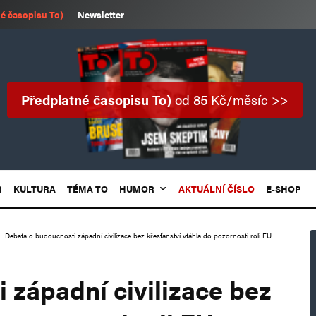
é časopisu To)
Newsletter
Předplatné časopisu To)
od 85 Kč/měsíc >>
R
KULTURA
TÉMA TO
HUMOR
AKTUÁLNÍ ČÍSLO
E-SHOP
Debata o budoucnosti západní civilizace bez křesťanství vtáhla do pozornosti roli EU
 západní civilizace bez