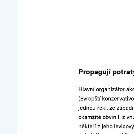
Propagují potraty,
Hlavní organizátor ak
(Evropští konzervativc
jednou řekl, že západní
okamžitě obvinili z vn
někteří z jeho levicov