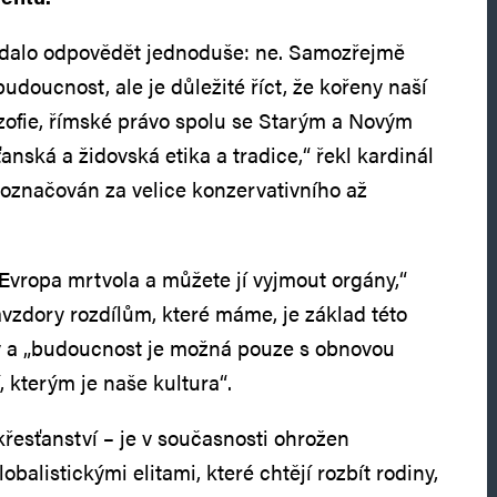
e dalo odpovědět jednoduše: ne. Samozřejmě
doucnost, ale je důležité říct, že kořeny naší
ozofie, římské právo spolu se Starým a Novým
nská a židovská etika a tradice,“ řekl kardinál
y označován za velice konzervativního až
 Evropa mrtvola a můžete jí vyjmout orgány,“
navzdory rozdílům, které máme, je základ této
ný a „budoucnost je možná pouze s obnovou
 kterým je naše kultura“.
křesťanství – je v současnosti ohrožen
balistickými elitami, které chtějí rozbít rodiny,