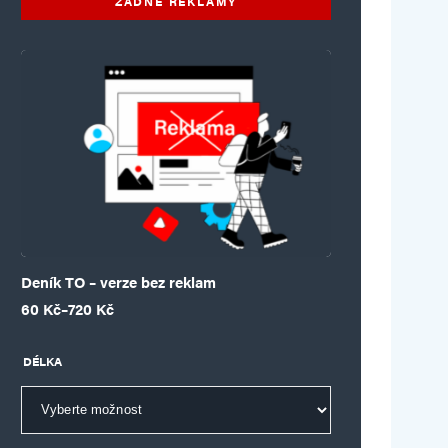
ŽÁDNÉ REKLAMY
Deník TO – verze bez reklam
Rozpětí cen: 60 Kč až 720 Kč
60
Kč
–
720
Kč
DÉLKA