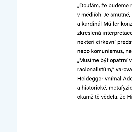
„Doufám, že budeme mít
v médiích. Je smutné, 
a kardinál Müller konze
zkreslená interpretac
někteří církevní předs
nebo komunismus, neb
„Musíme být opatrní v
racionalistům,“ varova
Heidegger vnímal Adolf
a historické, metafyz
okamžitě věděla, že Hit