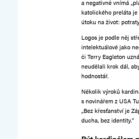
a negativně vnímá „p
katolického preláta je
útoku na život: potrat
Logos je podle něj st
intelektuálové jako 
či Terry Eagleton uzná
neudělali krok dál, aby
hodnostář.
Několik výroků kardin
s novinářem z USA Tu
„Bez křesťanství je Zá
ducha, bez identity.“
Být kardinálem 