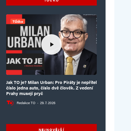
TÓčko
Jak TO je? Milan Urban: Pro Piráty je nepřítel
číslo jedna auto, číslo dvě člověk. Z vedení
Prahy musejí pryč
Redakce TO
·
29. 7. 2026
NEJNOVĚJŠÍ