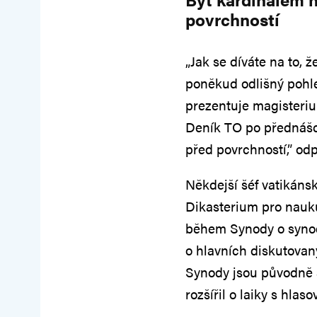
povrchností
„Jak se díváte na to, 
poněkud odlišný pohle
prezentuje magisteriu
Deník TO po přednášc
před povrchností,” od
Někdejší šéf vatikáns
Dikasterium pro nauku
během Synody o synoda
o hlavních diskutovan
Synody jsou původně 
rozšířil o laiky s hla