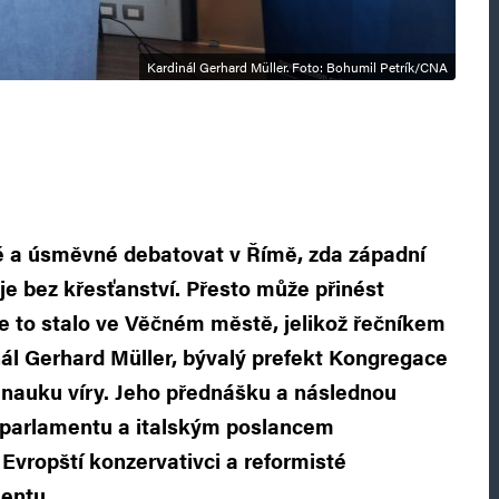
Kardinál Gerhard Müller. Foto: Bohumil Petrík/CNA
é a úsměvné debatovat v Římě, zda západní
žije bez křesťanství. Přesto může přinést
 se to stalo ve Věčném městě, jelikož řečníkem
inál Gerhard Müller, bývalý prefekt Kongregace
o nauku víry. Jeho přednášku a následnou
oparlamentu a italským poslancem
 Evropští konzervativci a reformisté
entu.