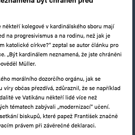
že někteří kolegové v kardinálského sboru mají
d na progresivismus a na rodinu, než jak je
m katolické církve?“ zeptal se autor článku pro
e. „Být kardinálem neznamená, že jste chráněni
pověděl Müller.
kého morálního dozorčího orgánu, jak se
 víry občas přezdívá, zdůraznil, že se například
litě ve Vatikánu někteří lidé více než
ých tématech zabývali „modernizací“ učení.
setkání biskupů, které papež František značně
sovacím právem při závěrečné deklaraci.