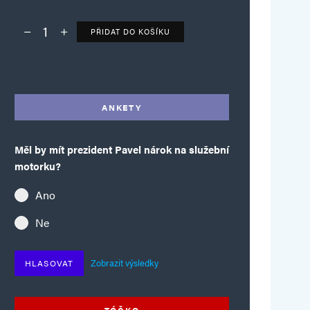
PŘIDAT DO KOŠÍKU
Deník TO – verze bez reklam množství
Alternative:
ANKETY
Měl by mít prezident Pavel nárok na služební
motorku?
Ano
Ne
Zobrazit výsledky
HLASOVAT
TÓČKO