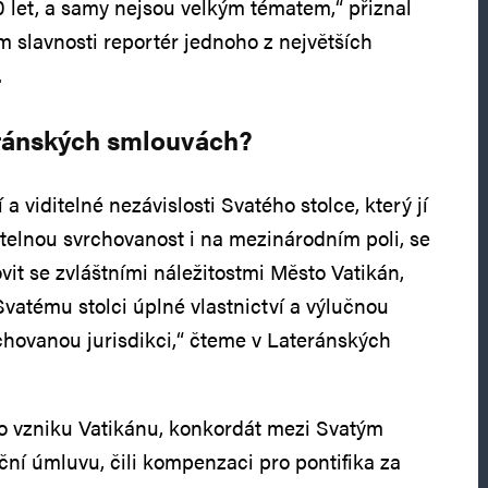
0 let, a samy nejsou velkým tématem,“ přiznal
 slavnosti reportér jednoho z největších
.
eránských smlouvách?
 a viditelné nezávislosti Svatého stolce, který jí
elnou svrchovanost i na mezinárodním poli, se
it se zvláštními náležitostmi Město Vatikán,
vatému stolci úplné vlastnictví a výlučnou
chovanou jurisdikci,“ čteme v Lateránských
u o vzniku Vatikánu, konkordát mezi Svatým
anční úmluvu, čili kompenzaci pro pontifika za