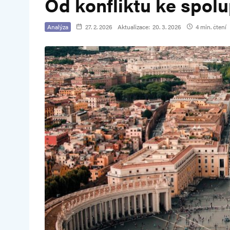
Od konfliktu ke spolu
Analýza
27. 2. 2026
Aktualizace:
20. 3. 2026
4 min. čtení