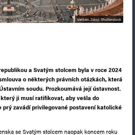
Vatikán. Zdroj: Shutterstock
republikou a Svatým stolcem byla v roce 2024
mlouva o některých právních otázkách, která
a Ústavním soudu. Prozkoumává její ústavnost.
který ji musí ratifikovat, aby vešla do
že prý zavádí privilegované postavení katolické
enska se Svatým stolcem naopak koncem roku