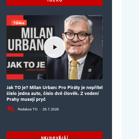
TÓčko
Jak TO je? Milan Urban: Pro Piráty je nepřítel
číslo jedna auto, číslo dvě člověk. Z vedení
Prahy musejí pryč
Redakce TO
·
29. 7. 2026
NEJNOVĚJŠÍ