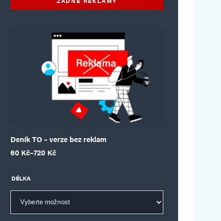
ŽÁDNÉ REKLAMY
Deník TO – verze bez reklam
Rozpětí cen: 60 Kč až 720 Kč
60
Kč
–
720
Kč
DÉLKA