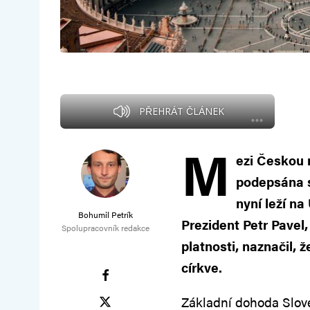
PŘEHRÁT ČLÁNEK
M
ezi Českou 
podepsána s
nyní leží n
Bohumil Petrík
Prezident Petr Pavel, 
Spolupracovník redakce
platnosti, naznačil, 
církve.
Základní dohoda Slov