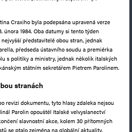
ettina Craxiho byla podepsána upravená verze
. února 1984. Oba datumy si tento týden
 nejvyšší představitelé obou stran, jednak
arella, předseda ústavního soudu a premiérka
u s politiky a ministry, jednak několik italských
tikánským státním sekretářem Pietrem Parolinem.
bou stranách
 po revizi dokumentu, tyto hlasy zdaleka nejsou
nál Parolin opouštěl Italské velvyslanectví
končení slavnostní akce, kolem 30 přítomných
stů se ptalo zejména na globální aktuality,