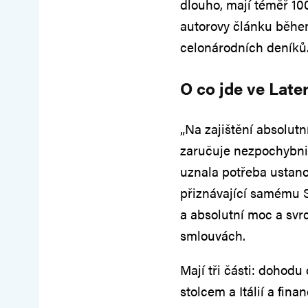
dlouho, mají téměř 10
autorovy článku během
celonárodních deníků
O co jde ve Lat
„Na zajištění absolutní
zaručuje nezpochybnit
uznala potřeba ustanov
přiznávající samému S
a absolutní moc a svr
smlouvách.
Mají tři části: dohod
stolcem a Itálií a fin