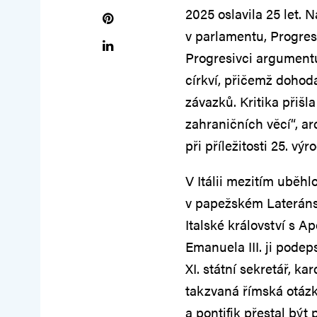
2025 oslavila 25 let. 
v parlamentu, Progres
Progresivci argumentuj
církví, přičemž dohoda
závazků. Kritika přiš
zahraničních věcí“, a
při příležitosti 25. výr
V Itálii mezitím uběhl
v papežském Lateránsk
Italské království s 
Emanuela III. ji podep
XI. státní sekretář, k
takzvaná římská otázka
a pontifik přestal být