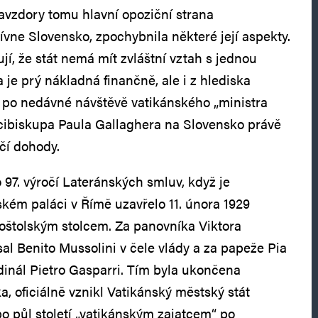
Navzdory tomu hlavní opoziční strana
ívne Slovensko, zpochybnila některé její aspekty.
í, že stát nemá mít zvláštní vztah s jednou
 je prý nákladná finančně, ale i z hlediska
la po nedávné návštěvě vatikánského „ministra
rcibiskupa Paula Gallaghera na Slovensko právě
očí dohody.
o 97. výročí Lateránských smluv, když je
ém paláci v Římě uzavřelo 11. února 1929
Apoštolským stolcem. Za panovníka Viktora
sal Benito Mussolini v čele vlády a za papeže Pia
ardinál Pietro Gasparri. Tím byla ukončena
, oficiálně vznikl Vatikánský městský stát
 po půl století „vatikánským zajatcem“ po