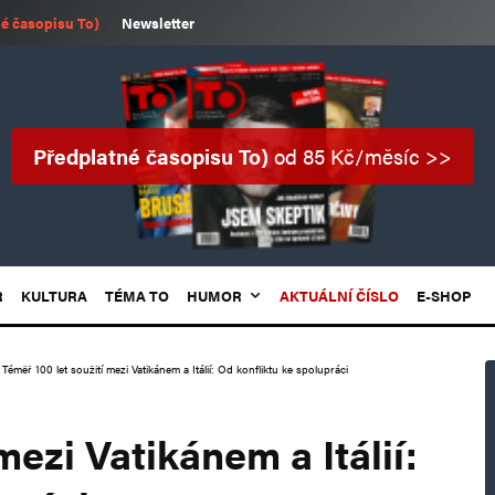
é časopisu To)
Newsletter
Předplatné časopisu To)
od 85 Kč/měsíc >>
R
KULTURA
TÉMA TO
HUMOR
AKTUÁLNÍ ČÍSLO
E-SHOP
Téměř 100 let soužití mezi Vatikánem a Itálií: Od konfliktu ke spolupráci
mezi Vatikánem a Itálií: