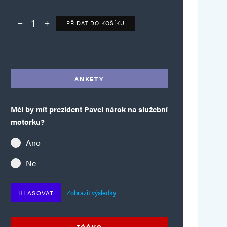
PŘIDAT DO KOŠÍKU
Deník TO – verze bez reklam množství
Alternative:
ANKETY
Měl by mít prezident Pavel nárok na služební
motorku?
Ano
Ne
Zobrazit výsledky
HLASOVAT
TÓČKO