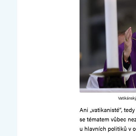
Vatikánský
Ani „vatikanisté“, tedy
se tématem vůbec neza
u hlavních politiků v 