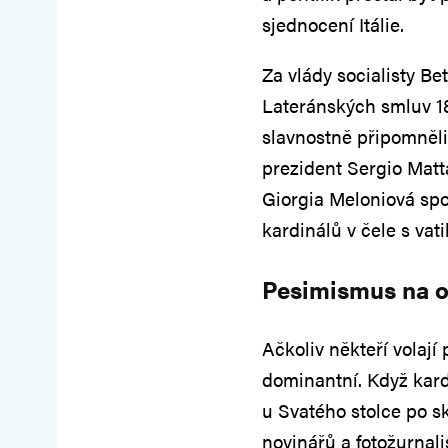
sjednocení Itálie.
Za vlády socialisty B
Lateránských smluv 18
slavnostně připomněli
prezident Sergio Matt
Giorgia Meloniová spol
kardinálů v čele s va
Pesimismus na o
Ačkoliv někteří volají
dominantní. Když kardi
u Svatého stolce po s
novinářů a fotožurnali