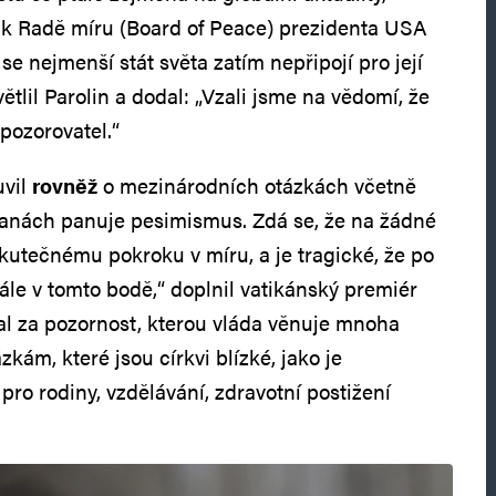
i k Radě míru (Board of Peace) prezidenta USA
e nejmenší stát světa zatím nepřipojí pro její
ětlil Parolin a dodal: „Vzali jsme na vědomí, že
 pozorovatel.“
uvil
rovněž
o mezinárodních otázkách včetně
ranách panuje pesimismus. Zdá se, že na žádné
kutečnému pokroku v míru, a je tragické, že po
ále v tomto bodě,“ doplnil vatikánský premiér
al za pozornost, kterou vláda věnuje mnoha
kám, které jsou církvi blízké, jako je
ro rodiny, vzdělávání, zdravotní postižení