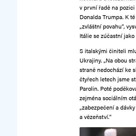
v první řadě na pozic
Donalda Trumpa. K té s
„zvláštní povahu“, vysv
Itálie se zúčastní jako
S italskými činiteli ml
Ukrajiny. „Na obou st
straně nedochází ke s
čtyřech letech jsme st
Parolin. Poté poděkov
zejména sociálním otáz
„zabezpečení a dávky p
a vězeňství.“