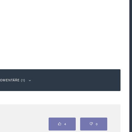
OMENTÁŘE (1)
Odpovědět
4
0
bojí prísť. Najďalej bol v Užhorode, a to si musel