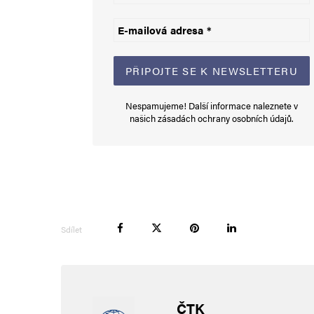
E-mail
*
Uložit do prohlížeče jméno, e-mail a webovou stránku pro bud
Nespamujeme! Další informace naleznete v
našich
zásadách ochrany osobních údajů
.
Informujte mě o nových komentářích e-mailem.
Informujte mě o nových příspěvcích e-mailem.
Alternative:
Sdílet
ČTK