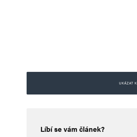
UKÁZAT K
PM
28. 2. 2026 (9:39)
Líbí se vám článek?
Fico je posero a na Ukrajinu sa 