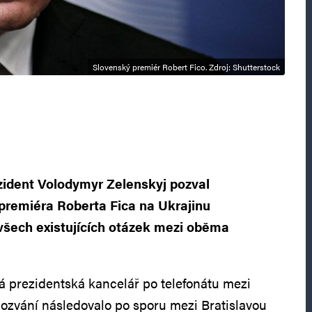
Slovenský premiér Robert Fico. Zdroj: Shutterstock
zident Volodymyr Zelenskyj pozval
premiéra Roberta Fica na Ukrajinu
všech existujících otázek mezi oběma
á prezidentská kancelář po telefonátu mezi
Pozvání následovalo po sporu mezi Bratislavou