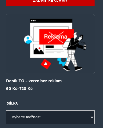
ŽÁDNÉ REKLAMY
Deník TO – verze bez reklam
Rozpětí cen: 60 Kč až 720 Kč
60
Kč
–
720
Kč
DÉLKA