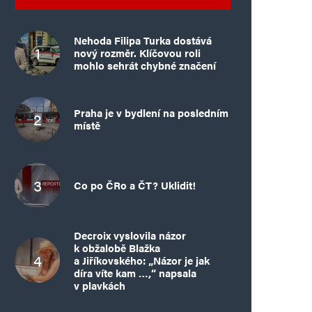
Nehoda Filipa Turka dostává
nový rozměr. Klíčovou roli
mohlo sehrát chybné značení
Praha je v bydlení na posledním
místě
Co po ČRo a ČT? Uklidit!
Decroix vyslovila názor
k obžalobě Blažka
a Jiříkovského: „Názor je jak
díra víte kam …,“ napsala
v plavkách