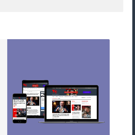
stretnutie niekde inde v EÚ :)))
ou označeny
*