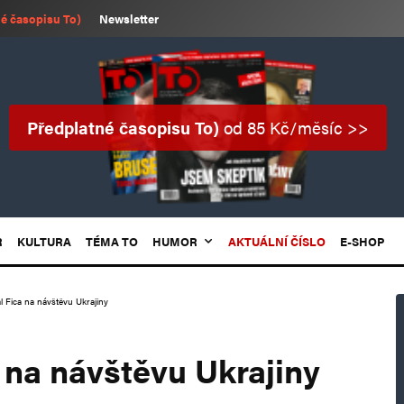
é časopisu To)
Newsletter
Předplatné časopisu To)
od 85 Kč/měsíc >>
R
KULTURA
TÉMA TO
HUMOR
AKTUÁLNÍ ČÍSLO
E-SHOP
l Fica na návštěvu Ukrajiny
 na návštěvu Ukrajiny