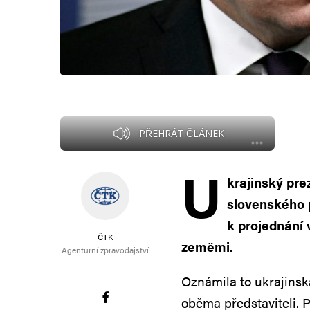
PŘEHRÁT ČLÁNEK
U
krajinský pre
slovenského 
k projednání 
ČTK
zeměmi.
Agenturní zpravodajství
Oznámila to ukrajinsk
oběma představiteli. 