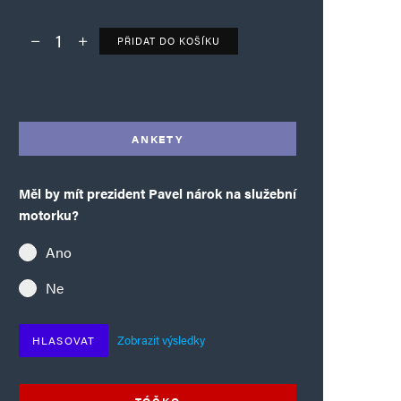
PŘIDAT DO KOŠÍKU
Deník TO – verze bez reklam množství
Alternative:
ANKETY
Měl by mít prezident Pavel nárok na služební
motorku?
Ano
Ne
Zobrazit výsledky
HLASOVAT
TÓČKO