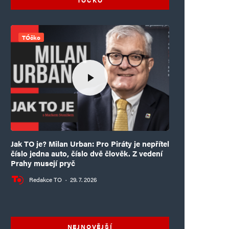
TÓčko
Jak TO je? Milan Urban: Pro Piráty je nepřítel
číslo jedna auto, číslo dvě člověk. Z vedení
Prahy musejí pryč
Redakce TO
·
29. 7. 2026
NEJNOVĚJŠÍ