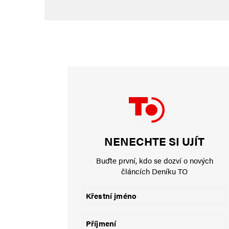
päťkrát meniť plienku. Navrhuje 
Napsat komentář
Vaše e-mailová adresa nebude zveřejněna.
Vyžadované informace js
Komentář
*
NENECHTE SI UJÍT
Buďte první, kdo se dozví o nových
článcích Deníku TO
Jméno
*