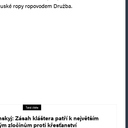
ruské ropy ropovodem Družba.
Také čtěte
nskyj: Zásah kláštera patří k největším
ým zločinům proti křesťanství